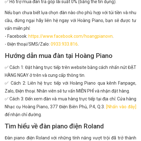
✅ Hỗ trợ mua đàn trả góp lãi suất 0% (bằng thẻ tín dụng).
Nếu bạn chưa biết lựa chọn đàn nào cho phù hợp với túi tiền và nhu
cầu, đừng ngại hãy liên hệ ngay với Hoàng Piano, bạn sẽ được tư
vấn miễn phí:
- Facebook:
https://www.facebook.com/hoangpianovn
.
- Điện thoại/SMS/Zalo:
0933.933.816
.
Hướng dẫn mua đàn tại Hoàng Piano
✅ Cách 1: Đặt hàng trực tiếp trên website bằng cách nhấn nút ĐẶT
HÀNG NGAY ở trên và cung cấp thông tin.
✅ Cách 2: Liên hệ trực tiếp với Hoàng Piano qua kênh Fanpage,
Zalo, Điện thoại. Nhân viên sẽ tư vấn MIỄN PHÍ và nhận đặt hàng.
✅ Cách 3: Đến xem đàn và mua hàng trực tiếp tại địa chỉ: Cửa hàng
Nhạc cụ Hoàng Piano, 377 Điện Biên Phủ, P.4, Q.3.
[Nhấn vào đây]
để nhận chỉ đường.
Tìm hiểu về đàn piano điện Roland
Đàn piano điện Roland với những tính năng vượt trội đã trở thành