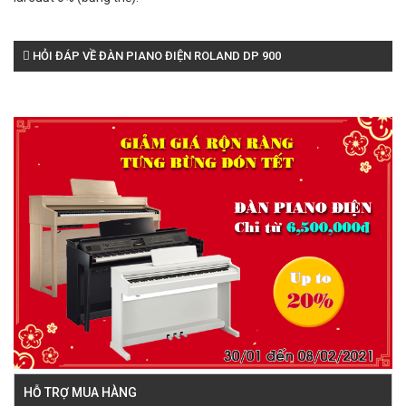
HỎI ĐÁP VỀ ĐÀN PIANO ĐIỆN ROLAND DP 900
HỖ TRỢ MUA HÀNG