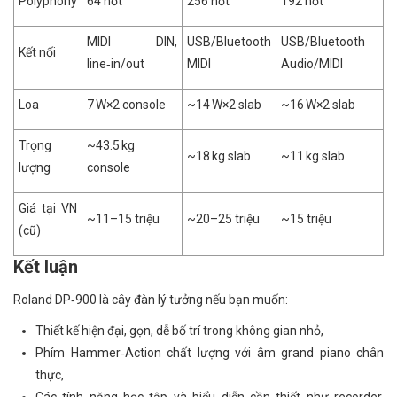
Polyphony
64 nốt
256 nốt
192 nốt
MIDI DIN,
USB/Bluetooth
USB/Bluetooth
Kết nối
line‑in/out
MIDI
Audio/MIDI
Loa
7 W×2 console
~14 W×2 slab
~16 W×2 slab
Trọng
~43.5 kg
~18 kg slab
~11 kg slab
lượng
console
Giá tại VN
~11–15 triệu
~20–25 triệu
~15 triệu
(cũ)
Kết luận
Roland DP‑900 là cây đàn lý tưởng nếu bạn muốn:
Thiết kế hiện đại, gọn, dễ bố trí trong không gian nhỏ,
Phím Hammer‑Action chất lượng với âm grand piano chân
thực,