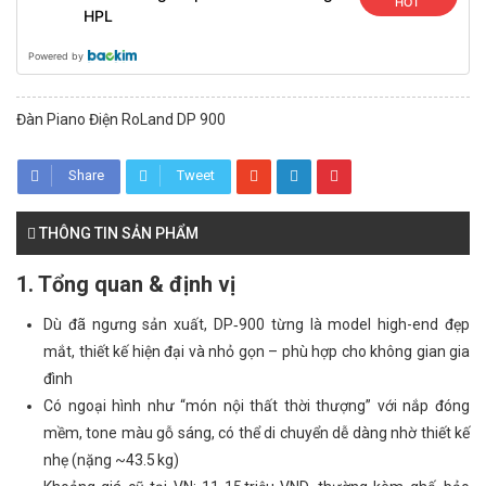
HOT
HPL
Powered by
Đàn Piano Điện RoLand DP 900
Share
Tweet
THÔNG TIN SẢN PHẨM
1. Tổng quan & định vị
Dù đã ngưng sản xuất, DP‑900 từng là model high-end đẹp
mắt, thiết kế hiện đại và nhỏ gọn – phù hợp cho không gian gia
đình
Có ngoại hình như “món nội thất thời thượng” với nắp đóng
mềm, tone màu gỗ sáng, có thể di chuyển dễ dàng nhờ thiết kế
nhẹ (nặng ~43.5 kg)