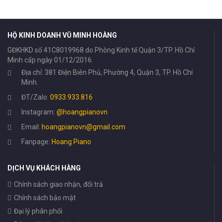
HỘ KINH DOANH VŨ MINH HOÀNG
GĐKHKD số 41C8019968 do Phòng Kinh tế Quận 3/TP. Hồ Chí
Minh cấp ngày 01/12/2016.
Địa chỉ: 381 Điện Biên Phủ, Phường 4, Quận 3, TP. Hồ Chí
Minh.
ĐT/Zalo:
0933.933.816
Instagram:
@hoangpianovn
Email:
hoangpianovn@gmail.com
Fanpage:
Hoang Piano
DỊCH VỤ KHÁCH HÀNG
Chính sách giao nhận, đổi trả
Chính sách bảo mật
Đại lý phân phối