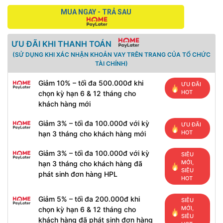
MUA NGAY - TRẢ SAU
ƯU ĐÃI KHI THANH TOÁN
(SỬ DỤNG KHI XÁC NHẬN KHOẢN VAY TRÊN TRANG CỦA TỔ CHỨC
TÀI CHÍNH)
Giảm 10% – tối đa 500.000đ khi
ƯU ĐÃI
HOT
chọn kỳ hạn 6 & 12 tháng cho
khách hàng mới
Giảm 3% – tối đa 100.000đ với kỳ
ƯU ĐÃI
HOT
hạn 3 tháng cho khách hàng mới
Giảm 3% – tối đa 100.000đ với kỳ
SIÊU
MỚI,
hạn 3 tháng cho khách hàng đã
SIÊU
phát sinh đơn hàng HPL
HOT
Giảm 5% – tối đa 200.000đ khi
SIÊU
MỚI,
chọn kỳ hạn 6 & 12 tháng cho
SIÊU
khách hàng đã phát sinh đơn hàng