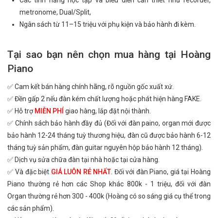
Các tính năng học tập và biểu diễn cần thiết như recorder,
metronome, Dual/Split,
Ngân sách từ 11–15 triệu với phụ kiện và bảo hành đi kèm.
Tại sao bạn nên chọn mua hàng tại Hoàng
Piano
✅ Cam kết bán hàng chính hãng, rõ nguồn gốc xuất xứ.
✅ Đền gấp 2 nếu đàn kém chất lượng hoặc phát hiện hàng FAKE.
✅ Hỗ trợ
MIỄN PHÍ
giao hàng, lắp đặt nội thành.
✅ Chính sách bảo hành đầy đủ (Đối với đàn paino, organ mới được
bảo hành 12-24 tháng tuỳ thương hiệu, đàn cũ được bảo hành 6-12
tháng tuỳ sản phẩm, đàn guitar nguyên hộp bảo hành 12 tháng).
✅ Dịch vụ sửa chữa đàn tại nhà hoặc tại cửa hàng.
✅ Và đặc biệt
GIÁ LUÔN RẺ NHẤT
. Đối với đàn Piano, giá tại Hoàng
Piano thường rẻ hơn các Shop khác 800k - 1 triệu, đối với đàn
Organ thường rẻ hơn 300 - 400k (Hoàng có so sáng giá cụ thể trong
các sản phẩm).