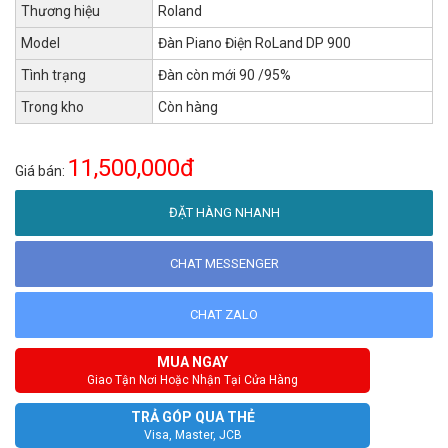
Thương hiệu
Roland
Model
Đàn Piano Điện RoLand DP 900
Tình trạng
Đàn còn mới 90 /95%
Trong kho
Còn hàng
11,500,000đ
Giá bán:
ĐẶT HÀNG NHANH
CHAT MESSENGER
CHAT ZALO
MUA NGAY
Giao Tận Nơi Hoặc Nhận Tại Cửa Hàng
TRẢ GÓP QUA THẺ
Visa, Master, JCB