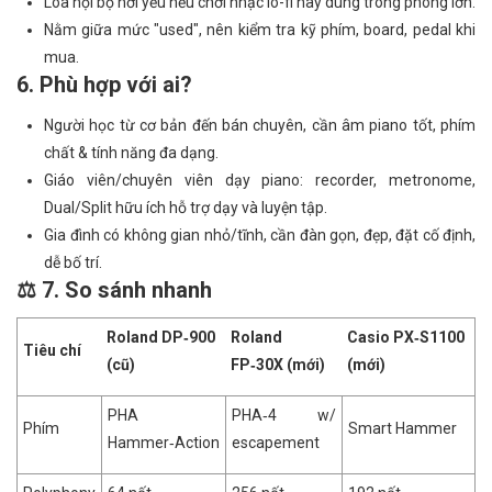
Loa nội bộ hơi yếu nếu chơi nhạc lo-fi hay dùng trong phòng lớn.
Nằm giữa mức "used", nên kiểm tra kỹ phím, board, pedal khi
mua.
6. Phù hợp với ai?
Người học từ cơ bản đến bán chuyên, cần âm piano tốt, phím
chất & tính năng đa dạng.
Giáo viên/chuyên viên dạy piano: recorder, metronome,
Dual/Split hữu ích hỗ trợ dạy và luyện tập.
Gia đình có không gian nhỏ/tĩnh, cần đàn gọn, đẹp, đặt cố định,
dễ bố trí.
⚖️ 7. So sánh nhanh
Roland DP‑900
Roland
Casio PX‑S1100
Tiêu chí
(cũ)
FP‑30X (mới)
(mới)
PHA
PHA‑4 w/
Phím
Smart Hammer
Hammer‑Action
escapement