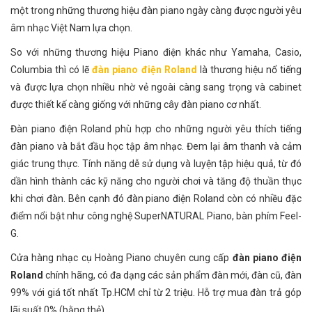
một trong những thương hiệu đàn piano ngày càng được người yêu
âm nhạc Việt Nam lựa chọn.
So với những thương hiệu Piano điện khác như Yamaha, Casio,
Columbia thì có lẽ
đàn piano điện Roland
là thương hiệu nổ tiếng
và được lựa chọn nhiều nhờ vẻ ngoài càng sang trọng và cabinet
được thiết kế càng giống với những cây đàn piano cơ nhất.
Đàn piano điện Roland phù hợp cho những người yêu thích tiếng
đàn piano và bắt đầu học tập âm nhạc. Đem lại âm thanh và cảm
giác trung thực. Tính năng dễ sử dụng và luyện tập hiệu quả, từ đó
dần hình thành các kỹ năng cho người chơi và tăng độ thuần thục
khi chơi đàn. Bên cạnh đó đàn piano điện Roland còn có nhiều đặc
điểm nổi bật như công nghệ SuperNATURAL Piano, bàn phím Feel-
G.
Cửa hàng nhạc cụ Hoàng Piano chuyên cung cấp
đàn piano điện
Roland
chính hãng, có đa dạng các sản phẩm đàn mới, đàn cũ, đàn
99% với giá tốt nhất Tp.HCM chỉ từ 2 triệu. Hỗ trợ mua đàn trả góp
lãi suất 0% (bằng thẻ).