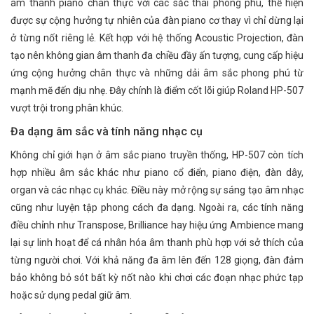
âm thanh piano chân thực với các sắc thái phong phú, thể hiện
được sự cộng hưởng tự nhiên của đàn piano cơ thay vì chỉ dừng lại
ở từng nốt riêng lẻ. Kết hợp với hệ thống Acoustic Projection, đàn
tạo nên không gian âm thanh đa chiều đầy ấn tượng, cung cấp hiệu
ứng cộng hưởng chân thực và những dải âm sắc phong phú từ
mạnh mẽ đến dịu nhẹ. Đây chính là điểm cốt lõi giúp Roland HP-507
vượt trội trong phân khúc.
Đa dạng âm sắc và tính năng nhạc cụ
Không chỉ giới hạn ở âm sắc piano truyền thống, HP-507 còn tích
hợp nhiều âm sắc khác như piano cổ điển, piano điện, đàn dây,
organ và các nhạc cụ khác. Điều này mở rộng sự sáng tạo âm nhạc
cũng như luyện tập phong cách đa dạng. Ngoài ra, các tính năng
điều chỉnh như Transpose, Brilliance hay hiệu ứng Ambience mang
lại sự linh hoạt để cá nhân hóa âm thanh phù hợp với sở thích của
từng người chơi. Với khả năng đa âm lên đến 128 giọng, đàn đảm
bảo không bỏ sót bất kỳ nốt nào khi chơi các đoạn nhạc phức tạp
hoặc sử dụng pedal giữ âm.