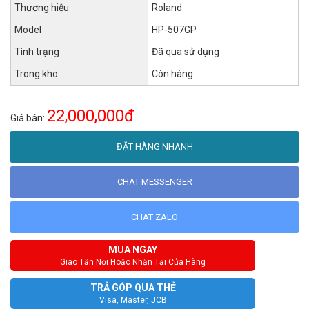
Thương hiệu
Roland
Model
HP-507GP
Tình trạng
Đã qua sử dụng
Trong kho
Còn hàng
22,000,000đ
Giá bán:
ĐẶT HÀNG NHANH
CHAT MESSENGER
CHAT ZALO
MUA NGAY
Giao Tận Nơi Hoặc Nhận Tại Cửa Hàng
TRẢ GÓP QUA THẺ
Visa, Master, JCB