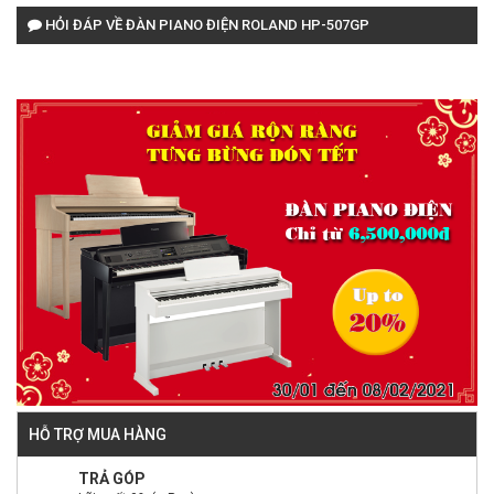
HỎI ĐÁP VỀ ĐÀN PIANO ĐIỆN ROLAND HP-507GP
HỖ TRỢ MUA HÀNG
TRẢ GÓP