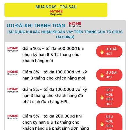
MUA NGAY - TRẢ SAU
ƯU ĐÃI KHI THANH TOÁN
(SỬ DỤNG KHI XÁC NHẬN KHOẢN VAY TRÊN TRANG CỦA TỔ CHỨC
TÀI CHÍNH)
Giảm 10% – tối đa 500.000đ khi
ƯU ĐÃI
HOT
chọn kỳ hạn 6 & 12 tháng cho
khách hàng mới
Giảm 3% – tối đa 100.000đ với kỳ
ƯU ĐÃI
HOT
hạn 3 tháng cho khách hàng mới
Giảm 3% – tối đa 100.000đ với kỳ
SIÊU
MỚI,
hạn 3 tháng cho khách hàng đã
SIÊU
phát sinh đơn hàng HPL
HOT
Giảm 5% – tối đa 200.000đ khi
SIÊU
MỚI,
chọn kỳ hạn 6 & 12 tháng cho
SIÊU
khách hàng đã phát sinh đơn hàng