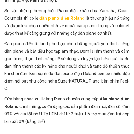
âm nhạc Việt Nam lựa chọn.
So với những thương hiệu Piano điện khác như Yamaha, Casio,
Columbia thì có lẽ
đàn piano điện Roland
là thương hiệu nổ tiếng
và được lựa chọn nhiều nhờ vẻ ngoài càng sang trọng và cabinet
được thiết kế càng giống với những cây đàn piano cơ nhất.
Đàn piano điện Roland phù hợp cho những người yêu thích tiếng
đàn piano và bắt đầu học tập âm nhạc. Đem lại âm thanh và cảm
giác trung thực. Tính năng dễ sử dụng và luyện tập hiệu quả, từ đó
dần hình thành các kỹ năng cho người chơi và tăng độ thuần thục
khi chơi đàn. Bên cạnh đó đàn piano điện Roland còn có nhiều đặc
điểm nổi bật như công nghệ SuperNATURAL Piano, bàn phím Feel-
G.
Cửa hàng nhạc cụ Hoàng Piano chuyên cung cấp
đàn piano điện
Roland
chính hãng, có đa dạng các sản phẩm đàn mới, đàn cũ, đàn
99% với giá tốt nhất Tp.HCM chỉ từ 2 triệu. Hỗ trợ mua đàn trả góp
lãi suất 0% (bằng thẻ).