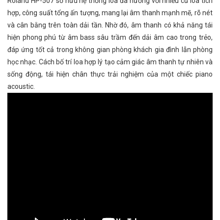
Roland HP-507 sở hữu hệ thống loa đa hướng với nhiều củ loa tích
hợp, công suất tổng ấn tượng, mang lại âm thanh mạnh mẽ, rõ nét
và cân bằng trên toàn dải tần. Nhờ đó, âm thanh có khả năng tái
hiện phong phú từ âm bass sâu trầm đến dải âm cao trong trẻo,
đáp ứng tốt cả trong không gian phòng khách gia đình lẫn phòng
học nhạc. Cách bố trí loa hợp lý tạo cảm giác âm thanh tự nhiên và
sống động, tái hiện chân thực trải nghiệm của một chiếc piano
acoustic.