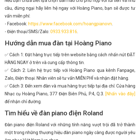
Nếu bạn chưa biết lựa chọn đàn nào cho phù hợp với túi tiền và nhu
cầu, đừng ngại hãy liên hệ ngay với Hoàng Piano, bạn sẽ được tư
vấn miễn phí:
- Facebook:
https://www.facebook.com/hoangpianovn
.
- Điện thoại/SMS/Zalo:
0933.933.816
.
Hướng dẫn mua đàn tại Hoàng Piano
✅ Cách 1: Đặt hàng trực tiếp trên website bằng cách nhấn nút ĐẶT
HÀNG NGAY ở trên và cung cấp thông tin.
✅ Cách 2: Liên hệ trực tiếp với Hoàng Piano qua kênh Fanpage,
Zalo, Điện thoại. Nhân viên sẽ tư vấn MIỄN PHÍ và nhận đặt hàng.
✅ Cách 3: Đến xem đàn và mua hàng trực tiếp tại địa chỉ: Cửa hàng
Nhạc cụ Hoàng Piano, 377 Điện Biên Phủ, P.4, Q.3.
[Nhấn vào đây]
để nhận chỉ đường.
Tìm hiểu về đàn piano điện Roland
Đàn piano điện Roland với những tính năng vượt trội đã trở thành
một trong những thương hiệu đàn piano ngày càng được người yêu