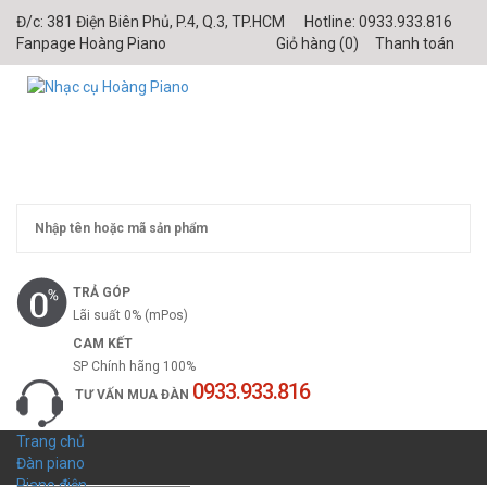
Đ/c:
381 Điện Biên Phủ, P.4, Q.3, TP.HCM
Hotline:
0933.933.816
Fanpage Hoàng Piano
Giỏ hàng (
0
)
Thanh toán
TRẢ GÓP
Lãi suất 0% (mPos)
CAM KẾT
SP Chính hãng 100%
0933.933.816
TƯ VẤN MUA ĐÀN
Trang chủ
Đàn piano
Piano điện