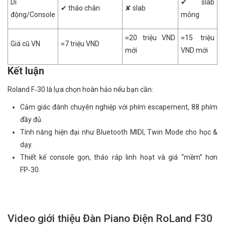
Di
✔ slab
✔ tháo chân
✘ slab
động/Console
mỏng
≈20 triệu VND
≈15 triệu
Giá cũ VN
≈7 triệu VND
mới
VND mới
Kết luận
Roland F‑30 là lựa chọn hoàn hảo nếu bạn cần:
Cảm giác đánh chuyên nghiệp với phím escapement, 88 phím
đầy đủ.
Tính năng hiện đại như Bluetooth MIDI, Twin Mode cho học &
dạy.
Thiết kế console gọn, tháo ráp linh hoạt và giá “mềm” hơn
FP‑30.
Video giới thiệu Đàn Piano Điện RoLand F30