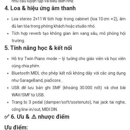
nhu cầu luyện tập và biểu diễn nhẹ.
4. Loa & hiệu ứng âm thanh
Loa stereo 2×11 W tích hợp trong cabinet (loa 10 cm × 2), âm
đủ lan tỏa trong phòng khách hoặc studio nhỏ.
Tích hợp reverb tạo không gian âm vang sâu, mô phỏng hội
trường.
5. Tính năng học & kết nối
Hỗ trợ Twin Piano mode – lý tưởng cho giáo viên và học viên
cùng chia phím.
Bluetooth MIDI, cho phép kết nối không dây với các ứng dụng
như GarageBand, piaScore…
USB để lưu bản ghi SMF (khoảng 30.000 nốt) và chơi bài
WAV/SMF từ USB.
Trang bị 3 pedal (damper/soft/sostenuto), hai jack tai nghe,
cổng line‑in/out, MIDI DIN.
✅ 6. Ưu & ⚠️ nhược điểm
Ưu điểm: