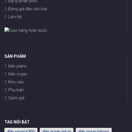
Đại lý phân phối
Bảng giá đàn các loại
Liên Hệ
SẢN PHẨM
Đàn piano
Đàn organ
Kèn, sáo
Phụ kiện
Giảm giá
TAG NỔI BẬT
đàn organ k300
đàn organ giá rẻ
đàn organ tphcm