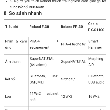
✨ Người yêu thích Roland muốn trải nghiệm cảm giác gõ tốt
cùng kết nối Bluetooth.
8. So sánh nhanh
Casio
Tiêu chí
Roland F‑30
Roland FP‑30
PX‑S1100
Phím & cảm
PHA‑4 +
Smart
PHA‑4 tương tự
ứng
escapement
Hammer
SuperNATURAL
Morphing
Âm thanh
SuperNATURAL
(64 voices)
AiR
Bluetooth, USB
Bluetooth,
Kết nối
tương tự
SMF, MIDI
USB audio
11 W×2 cabinet
Loa
12 W×2
16 W×2
nhỏ