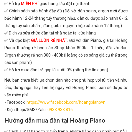
✅ Hỗ trợ
MIỄN PHÍ
giao hàng, lắp đặt nội thành.
✅ Chính sách bảo hành đầy đủ (Đối với đàn paino, organ mới được
bảo hành 12-24 tháng tuỳ thương hiệu, đàn cũ được bảo hành 6-12
tháng tuỳ sản phẩm, đàn guitar nguyên hộp bảo hành 12 tháng).
✅ Dịch vụ sửa chữa đàn tại nhà hoặc tại cửa hàng.
✅ Và đặc biệt
GIÁ LUÔN RẺ NHẤT
. Đối với đàn Piano, giá tại Hoàng
Piano thường rẻ hơn các Shop khác 800k - 1 triệu, đối với đàn
Organ thường rẻ hơn 300 - 400k (Hoàng có so sáng giá cụ thể trong
các sản phẩm).
✅ Hỗ trợ mua đàn trả góp lãi suất 0% (bằng thẻ tín dụng).
Nếu bạn chưa biết lựa chọn đàn nào cho phù hợp với túi tiền và nhu
cầu, đừng ngại hãy liên hệ ngay với Hoàng Piano, bạn sẽ được tư
vấn miễn phí:
- Facebook:
https://www.facebook.com/hoangpianovn
.
- Điện thoại/SMS/Zalo:
0933.933.816
.
Hướng dẫn mua đàn tại Hoàng Piano
✅ Cách 1: Đặt hàng trực tiếp trên website bằng cách nhấn nút ĐẶT