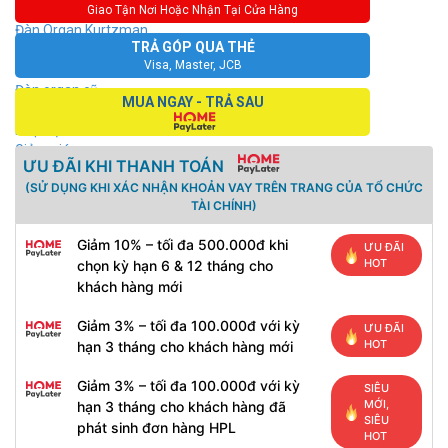
Đàn Organ Yamaha
Giao Tận Nơi Hoặc Nhận Tại Cửa Hàng
Đàn Organ Kurtzman
TRẢ GÓP QUA THẺ
Đàn Organ Korg
Visa, Master, JCB
Đàn Organ Roland
Đàn organ cũ
MUA NGAY - TRẢ SAU
Kèn, sáo
Phụ kiện
Giảm giá
ƯU ĐÃI KHI THANH TOÁN
Organ cũ giá rẻ
(SỬ DỤNG KHI XÁC NHẬN KHOẢN VAY TRÊN TRANG CỦA TỔ CHỨC
Blog - Chia sẻ
TÀI CHÍNH)
Liên Hệ
Giảm 10% – tối đa 500.000đ khi
ƯU ĐÃI
HOT
chọn kỳ hạn 6 & 12 tháng cho
khách hàng mới
Giảm 3% – tối đa 100.000đ với kỳ
ƯU ĐÃI
HOT
hạn 3 tháng cho khách hàng mới
Giảm 3% – tối đa 100.000đ với kỳ
SIÊU
MỚI,
hạn 3 tháng cho khách hàng đã
SIÊU
phát sinh đơn hàng HPL
HOT