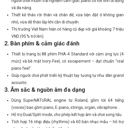
người chơi muốn trải nghiệm cảm giác piano cơ với tính di động
và đa năng.
Thiết kế tháo rời thân và chân đế, vừa tiện đặt ở không gian
nhỏ, vừa dễ tháo lắp khi cần di chuyển.
Thị trường Việt Nam hiện có hàng cũ đẹp với giá khoảng 7 triệu
VND (95 % trở lên).
2. Bàn phím & cảm giác đánh
Thiết bị trang bị 88 phím PHA‑4 Standard với cảm ứng lực (4
mức) và bề mặt Ivory‑Feel, có escapement – đạt chuẩn "real
piano feel".
Giúp người chơi phát triển kỹ thuật tay tương tự như đàn grand
acoustic.
3. Âm sắc & nguồn âm đa dạng
Dùng SuperNATURAL engine từ Roland, gồm tới 64 tiếng
(voices) bao gồm piano, E‑piano, strings, organ, vibraphone…
Hỗ trợ Dual/Split mode, cho phép kết hợp âm và chơi song tấu.
Tích hợp 16 nhịp điệu (rhythms) và 60 bản nhạc mẫu – hỗ trợ