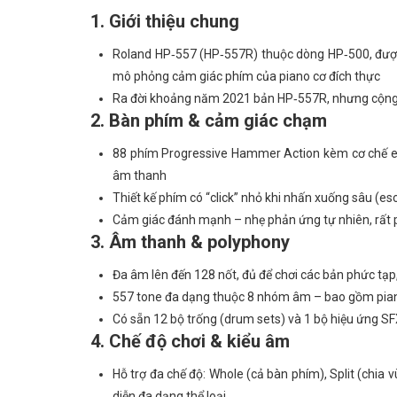
1. Giới thiệu chung
Roland HP‑557 (HP‑557R) thuộc dòng HP‑500, đượ
mô phỏng cảm giác phím của piano cơ đích thực
Ra đời khoảng năm 2021 bản HP‑557R, nhưng cộng 
2. Bàn phím & cảm giác chạm
88 phím Progressive Hammer Action kèm cơ chế e
âm thanh
Thiết kế phím có “click” nhỏ khi nhấn xuống sâu (e
Cảm giác đánh mạnh – nhẹ phản ứng tự nhiên, rất 
3. Âm thanh & polyphony
Đa âm lên đến 128 nốt, đủ để chơi các bản phức tạp,
557 tone đa dạng thuộc 8 nhóm âm – bao gồm piano, 
Có sẵn 12 bộ trống (drum sets) và 1 bộ hiệu ứng SFX,
4. Chế độ chơi & kiểu âm
Hỗ trợ đa chế độ: Whole (cả bàn phím), Split (chi
diễn đa dạng thể loại