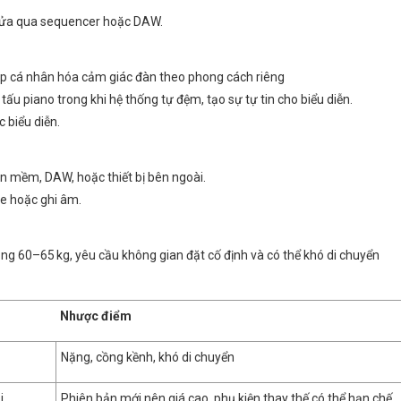
 sửa qua sequencer hoặc DAW.
úp cá nhân hóa cảm giác đàn theo phong cách riêng
ấu piano trong khi hệ thống tự đệm, tạo sự tự tin cho biểu diễn.
 biểu diễn.
n mềm, DAW, hoặc thiết bị bên ngoài.
ne hoặc ghi âm.
g 60–65 kg, yêu cầu không gian đặt cố định và có thể khó di chuyển
Nhược điểm
Nặng, cồng kềnh, khó di chuyển
i
Phiên bản mới nên giá cao, phụ kiện thay thế có thể hạn chế