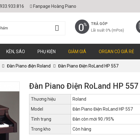
933.933.816
Fanpage Hoàng Piano
TRẢ GÓP
Lãi suất 0% (mPos)
KÈN, SÁO
PHỤ KIỆN
GIẢM GIÁ
ORGAN CŨ GIÁ RẺ
Đàn Piano điện Roland
Đàn Piano Điện RoLand HP 557
Đàn Piano Điện RoLand HP 557
Thương hiệu
Roland
Model
Đàn Piano Điện RoLand HP 557
Tình trạng
Đàn còn mới 90 /95%
Trong kho
Còn hàng