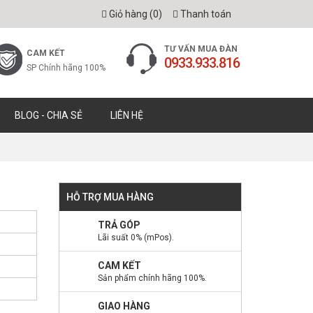
Giỏ hàng (
0
)
Thanh toán
TƯ VẤN MUA ĐÀN
CAM KẾT
0933.933.816
SP Chính hãng 100%
BLOG - CHIA SẺ
LIÊN HỆ
HỖ TRỢ MUA HÀNG
TRẢ GÓP
Lãi suất 0% (mPos).
CAM KẾT
Sản phẩm chính hãng 100%.
GIAO HÀNG