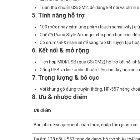
Tuân thủ chuẩn GS/GM2, dễ dàng kết nối và chỉnh
5. Tính năng hỗ trợ
100 mức nhạy cảm ứng phím (touch sensitivity) gi
Chế độ Piano Style Arranger cho phép bạn chơi độc t
Có drum/SFX manual để sáng tạo khi luyện tập hoặc
6. Kết nối & mở rộng
Tích hợp MIDI/USB (qua GS/GM2) hỗ trợ kết nối phầ
Cổng USB và line audio thuận tiện cho dạy học onli
7. Trọng lượng & bố cục
Với khung gỗ đứng truyền thống, HP‑557 nặng khoản
8. Ưu & nhược điểm
Ưu điểm
Bàn phím Escapement chân thực, nhập tâm piano cơ
Đa âm 128 nốt + 557 tone đa dạng, hỗ trợ nhiều thể loạ