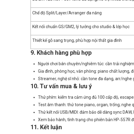
Chế độ Split/Layer/Arranger đa năng
Kết nối chuẩn GS/GM2, lý tưởng cho studio & lớp học
Thiết kế gỗ sang trọng, phù hợp nội thất gia đình
9. Khách hàng phù hợp
Người chơi bán chuyên/nghiêm túc: cần trải nghiệm 
Gia đình, phòng học, văn phòng: piano chất lượng, 
Streamer, nghệ sĩ nhỏ: cần tone đa dạng, arr/nghe
10. Tư vấn mua & lưu ý
Thử phím: kiểm tra cảm ứng đủ 100 cấp độ, escapem
Test âm thanh: thử tone piano, organ, trống; nghe q
Thử kết nối USB/MIDI: đảm bảo dễ dàng sync DAW, h
Xem bảo hành, tình trạng cho phiên bản HP‑557R đ
11. Kết luận