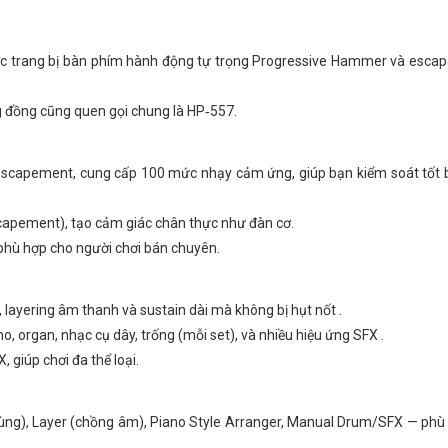
c trang bị bàn phím hành động tự trọng Progressive Hammer và esca
đồng cũng quen gọi chung là HP‑557.
scapement, cung cấp 100 mức nhạy cảm ứng, giúp bạn kiểm soát tốt 
scapement), tạo cảm giác chân thực như đàn cơ.
phù hợp cho người chơi bán chuyên.
 layering âm thanh và sustain dài mà không bị hụt nốt .
organ, nhạc cụ dây, trống (mỗi set), và nhiều hiệu ứng SFX .
 giúp chơi đa thể loại.
a vùng), Layer (chồng âm), Piano Style Arranger, Manual Drum/SFX — phù