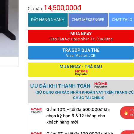
14,500,000đ
Giá bán:
ĐẶT HÀNG NHANH
CHAT MESSENGER
CHAT ZALO
MUA NGAY
Giao Tận Nơi Hoặc Nhận Tại Cửa Hàng
TRẢ GÓP QUA THẺ
Visa, Master, JCB
MUA NGAY - TRẢ SAU
ƯU ĐÃI KHI THANH TOÁN
(SỬ DỤNG KHI XÁC NHẬN KHOẢN VAY TRÊN TRANG CỦ
CHỨC TÀI CHÍNH)
Giảm 10% – tối đa 500.000đ khi
ƯU
H
chọn kỳ hạn 6 & 12 tháng cho
khách hàng mới
Giảm 3% – tối đa 100.000đ với kỳ