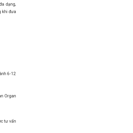
 đa dạng,
g khi đưa
hành 6-12
đàn Organ
ợc tư vấn