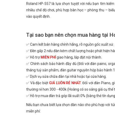
Roland HP‑557 là lựa chọn tuyệt vời nếu bạn tìm kiế
nhiều chế độ chơi, phù hợp bàn học – phòng thu – biể
vào quyết định.
Tại sao bạn nên chọn mua hàng tại H
✅ Cam kết bán hàng chính hãng, rõ nguồn gốc xuất xứ.
✅ Đền gấp 2 nếu đàn kém chất lượng hoặc phát hiện hà
✅ Hỗ trợ
MIỄN PHÍ
giao hàng, lắp đặt nội thành.
✅ Chính sách bảo hành đầy đủ (Đối với đàn paino, or
tháng tuỳ sản phẩm, đàn guitar nguyên hộp bảo hành 1
✅ Dịch vụ sửa chữa đàn tại nhà hoặc tại cửa hàng.
✅ Và đặc biệt
GIÁ LUÔN RẺ NHẤT
. Đối với đàn Piano, 
thường rẻ hơn 300 - 400k (Hoàng có so sáng giá cụ thể
✅ Hỗ trợ mua đàn trả góp lãi suất 0% (bằng thẻ tín dụng
Nếu bạn chưa biết lựa chọn đàn nào cho phù hợp với túi
miễn phí: