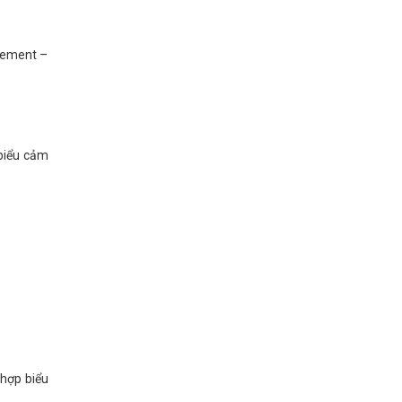
pement –
biểu cảm
 hợp biểu