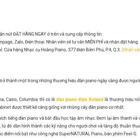
hấn nút ĐẶT HÀNG NGAY ở trên và cung cấp thông tin.
npage, Zalo, Điện thoại. Nhân viên sẽ tư vấn MIỄN PHÍ và nhận đặt hàng.
ỉ: Cửa hàng Nhạc cụ Hoàng Piano, 377 Điện Biên Phủ, P.4, Q.3.
[Nhấn và
ã trở thành một trong những thương hiệu đàn piano ngày càng được ngư
, Casio, Columbia thì có lẽ
đàn piano điện Roland
là thương hiệu nổ
binet được thiết kế càng giống với những cây đàn piano cơ nhất.
ích tiếng đàn piano và bắt đầu học tập âm nhạc. Đem lại âm thanh và
, từ đó dần hình thành các kỹ năng cho người chơi và tăng độ thuần thục
đặc điểm nổi bật như công nghệ SuperNATURAL Piano, bàn phím Feel-G.