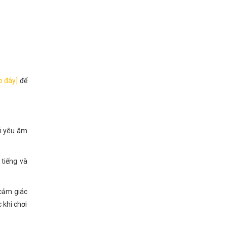
o đây]
để
ời yêu âm
 tiếng và
 cảm giác
 khi chơi