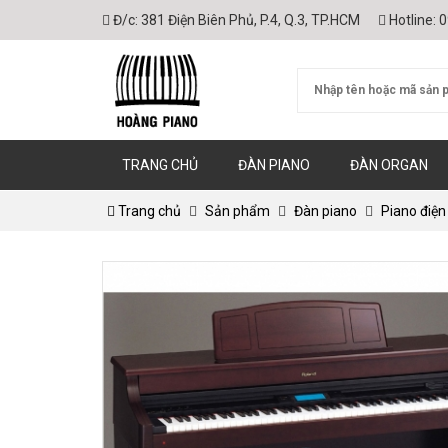
Đ/c:
381 Điện Biên Phủ, P.4, Q.3, TP.HCM
Hotline:
0
TRANG CHỦ
ĐÀN PIANO
ĐÀN ORGAN
Trang chủ
Sản phẩm
Đàn piano
Piano điện