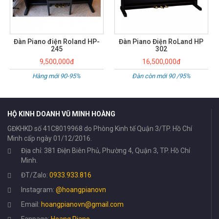
Đàn Piano Điện RoLand HP
302
16,500,000đ
Đàn còn mới 90 /95%
HỘ KINH DOANH VŨ MINH HOÀNG
GĐKHKD số 41C8019968 do Phòng Kinh tế Quận 3/TP. Hồ Chí
Minh cấp ngày 01/12/2016.
Địa chỉ: 381 Điện Biên Phủ, Phường 4, Quận 3, TP. Hồ Chí
Minh.
ĐT/Zalo:
0933.933.816
Instagram:
@hoangpianovn
Email:
hoangpianovn@gmail.com