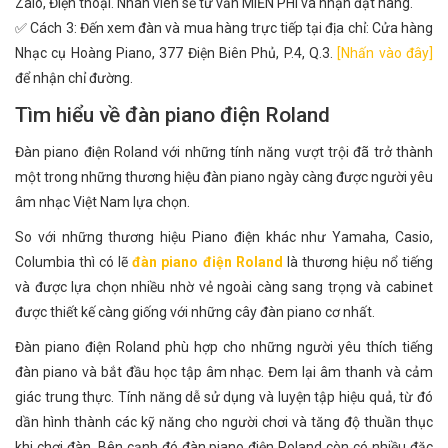
Zalo, Điện thoại. Nhân viên sẽ tư vấn MIỄN PHÍ và nhận đặt hàng.
✅ Cách 3: Đến xem đàn và mua hàng trực tiếp tại địa chỉ: Cửa hàng
Nhạc cụ Hoàng Piano, 377 Điện Biên Phủ, P.4, Q.3.
[Nhấn vào đây]
để nhận chỉ đường.
Tìm hiểu về đàn piano điện Roland
Đàn piano điện Roland với những tính năng vượt trội đã trở thành
một trong những thương hiệu đàn piano ngày càng được người yêu
âm nhạc Việt Nam lựa chọn.
So với những thương hiệu Piano điện khác như Yamaha, Casio,
Columbia thì có lẽ
đàn piano điện Roland
là thương hiệu nổ tiếng
và được lựa chọn nhiều nhờ vẻ ngoài càng sang trọng và cabinet
được thiết kế càng giống với những cây đàn piano cơ nhất.
Đàn piano điện Roland phù hợp cho những người yêu thích tiếng
đàn piano và bắt đầu học tập âm nhạc. Đem lại âm thanh và cảm
giác trung thực. Tính năng dễ sử dụng và luyện tập hiệu quả, từ đó
dần hình thành các kỹ năng cho người chơi và tăng độ thuần thục
khi chơi đàn. Bên cạnh đó đàn piano điện Roland còn có nhiều đặc