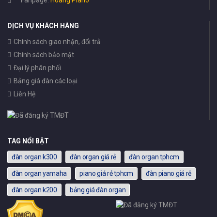
Fanpage:
Hoang Piano
DỊCH VỤ KHÁCH HÀNG
Chính sách giao nhận, đổi trả
Chính sách bảo mật
Đại lý phân phối
Bảng giá đàn các loại
Liên Hệ
TAG NỔI BẬT
đàn organ k300
đàn organ giá rẻ
đàn organ tphcm
đàn organ yamaha
piano giá rẻ tphcm
đàn piano giá rẻ
đàn organ k200
bảng giá đàn organ