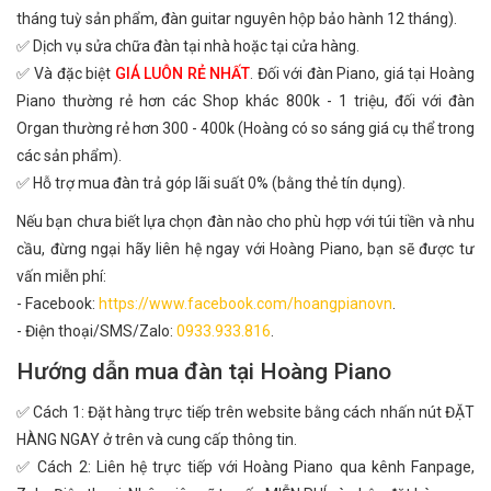
tháng tuỳ sản phẩm, đàn guitar nguyên hộp bảo hành 12 tháng).
✅ Dịch vụ sửa chữa đàn tại nhà hoặc tại cửa hàng.
✅ Và đặc biệt
GIÁ LUÔN RẺ NHẤT
. Đối với đàn Piano, giá tại Hoàng
Piano thường rẻ hơn các Shop khác 800k - 1 triệu, đối với đàn
Organ thường rẻ hơn 300 - 400k (Hoàng có so sáng giá cụ thể trong
các sản phẩm).
✅ Hỗ trợ mua đàn trả góp lãi suất 0% (bằng thẻ tín dụng).
Nếu bạn chưa biết lựa chọn đàn nào cho phù hợp với túi tiền và nhu
cầu, đừng ngại hãy liên hệ ngay với Hoàng Piano, bạn sẽ được tư
vấn miễn phí:
- Facebook:
https://www.facebook.com/hoangpianovn
.
- Điện thoại/SMS/Zalo:
0933.933.816
.
Hướng dẫn mua đàn tại Hoàng Piano
✅ Cách 1: Đặt hàng trực tiếp trên website bằng cách nhấn nút ĐẶT
HÀNG NGAY ở trên và cung cấp thông tin.
✅ Cách 2: Liên hệ trực tiếp với Hoàng Piano qua kênh Fanpage,