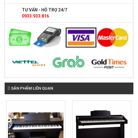
TƯ VẤN - HỖ TRỢ 24/7
0933.933.816
SẢN PHẨM LIÊN QUAN
Đàn piano điện Roland HPi 6
17,500,000đ
Đàn còn mới 90 /95%