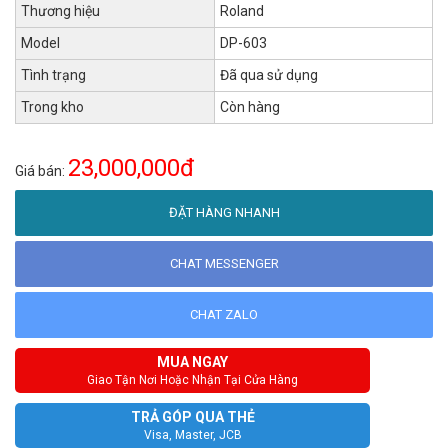
Thương hiệu
Roland
Model
DP-603
Tình trạng
Đã qua sử dụng
Trong kho
Còn hàng
23,000,000đ
Giá bán:
ĐẶT HÀNG NHANH
CHAT MESSENGER
CHAT ZALO
MUA NGAY
Giao Tận Nơi Hoặc Nhận Tại Cửa Hàng
TRẢ GÓP QUA THẺ
Visa, Master, JCB