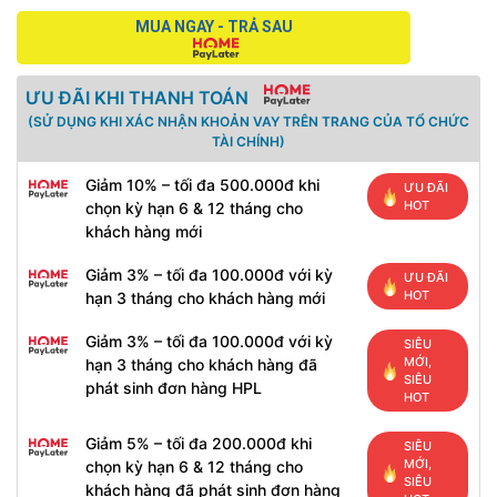
MUA NGAY - TRẢ SAU
ƯU ĐÃI KHI THANH TOÁN
(SỬ DỤNG KHI XÁC NHẬN KHOẢN VAY TRÊN TRANG CỦA TỔ CHỨC
TÀI CHÍNH)
Giảm 10% – tối đa 500.000đ khi
ƯU ĐÃI
HOT
chọn kỳ hạn 6 & 12 tháng cho
khách hàng mới
Giảm 3% – tối đa 100.000đ với kỳ
ƯU ĐÃI
HOT
hạn 3 tháng cho khách hàng mới
Giảm 3% – tối đa 100.000đ với kỳ
SIÊU
MỚI,
hạn 3 tháng cho khách hàng đã
SIÊU
phát sinh đơn hàng HPL
HOT
Giảm 5% – tối đa 200.000đ khi
SIÊU
MỚI,
chọn kỳ hạn 6 & 12 tháng cho
SIÊU
khách hàng đã phát sinh đơn hàng