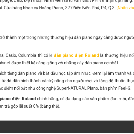
npage, Zalo, Điện thoại. Nhân viên sẽ tư vấn MIỄN PHÍ và nhận đặt hàng.
ỉ: Cửa hàng Nhạc cụ Hoàng Piano, 377 Điện Biên Phủ, P.4, Q.3.
[Nhấn và
ã trở thành một trong những thương hiệu đàn piano ngày càng được ngư
, Casio, Columbia thì có lẽ
đàn piano điện Roland
là thương hiệu nổ
binet được thiết kế càng giống với những cây đàn piano cơ nhất.
ích tiếng đàn piano và bắt đầu học tập âm nhạc. Đem lại âm thanh và
, từ đó dần hình thành các kỹ năng cho người chơi và tăng độ thuần thục
đặc điểm nổi bật như công nghệ SuperNATURAL Piano, bàn phím Feel-G.
piano điện Roland
chính hãng, có đa dạng các sản phẩm đàn mới, đàn
àn trả góp lãi suất 0% (bằng thẻ).