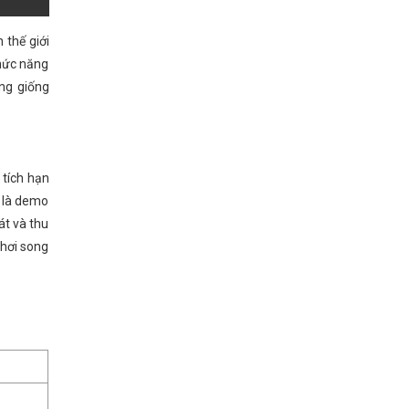
thế giới
chức năng
ng giống
 tích hạn
ẽ là demo
át và thu
chơi song