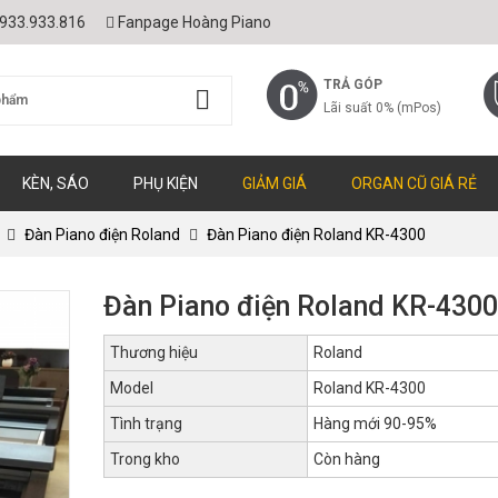
933.933.816
Fanpage Hoàng Piano
TRẢ GÓP
Lãi suất 0% (mPos)
KÈN, SÁO
PHỤ KIỆN
GIẢM GIÁ
ORGAN CŨ GIÁ RẺ
Đàn Piano điện Roland
Đàn Piano điện Roland KR-4300
Đàn Piano điện Roland KR-4300
Thương hiệu
Roland
Model
Roland KR-4300
Tình trạng
Hàng mới 90-95%
Trong kho
Còn hàng