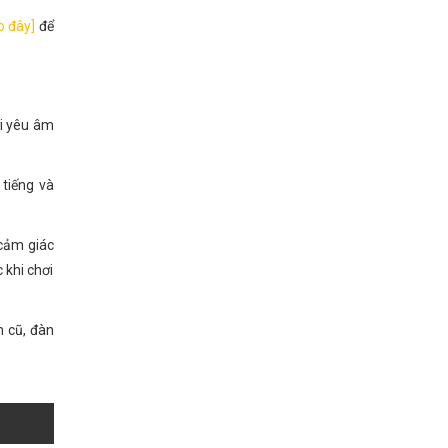
o đây]
để
ời yêu âm
 tiếng và
 cảm giác
 khi chơi
 cũ, đàn