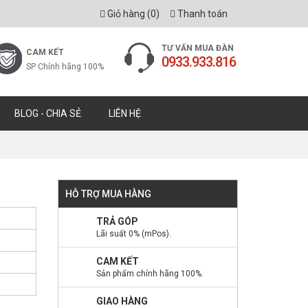
Giỏ hàng (
0
)
Thanh toán
TƯ VẤN MUA ĐÀN
CAM KẾT
0933.933.816
SP Chính hãng 100%
BLOG - CHIA SẺ
LIÊN HỆ
HỖ TRỢ MUA HÀNG
TRẢ GÓP
Lãi suất 0% (mPos).
CAM KẾT
Sản phẩm chính hãng 100%.
GIAO HÀNG