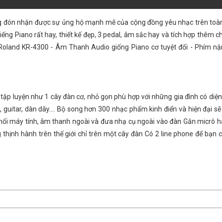
 đón nhận được sự ủng hộ mạnh mẽ của cộng đồng yêu nhạc trên toàn 
tiếng Piano rất hay, thiết kế đẹp, 3 pedal, âm sắc hay và tích hợp thêm 
Roland KR-4300 - Âm Thanh Audio giống Piano cơ tuyệt đối - Phím nặ
tập luyện như 1 cây đàn cơ, nhỏ gọn phù hợp với những gia đình có diện
, guitar, dàn dây.... Bộ song hơn 300 nhạc phẩm kinh điển và hiện đại s
 nối máy tính, âm thanh ngoài và đưa nhạ cụ ngoài vào đàn Gắn micrô h
 thịnh hành trên thế giới chỉ trên một cây đàn Có 2 line phone để bạn 