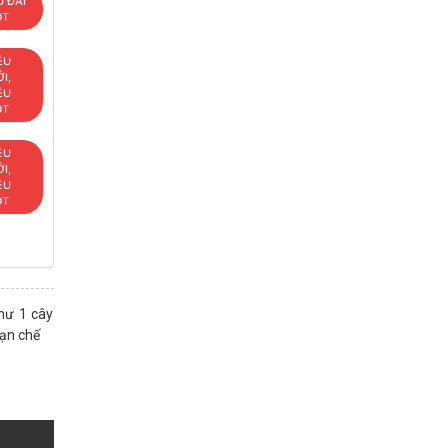
 ĐÃI
OT
ÊU
I,
ÊU
OT
ÊU
I,
ÊU
OT
hư 1 cây
hạn chế