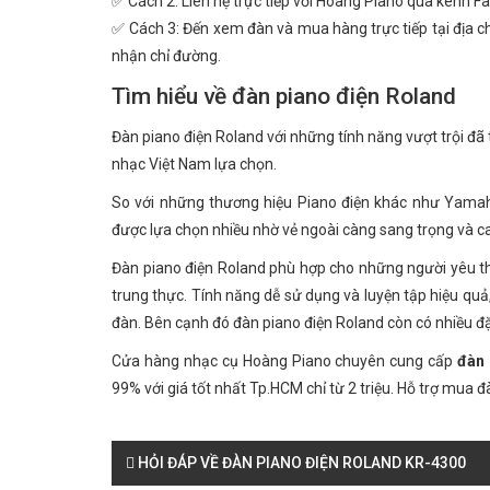
✅ Cách 2: Liên hệ trực tiếp với Hoàng Piano qua kênh Fa
✅ Cách 3: Đến xem đàn và mua hàng trực tiếp tại địa ch
nhận chỉ đường.
Tìm hiểu về đàn piano điện Roland
Đàn piano điện Roland với những tính năng vượt trội đ
nhạc Việt Nam lựa chọn.
So với những thương hiệu Piano điện khác như Yamaha
được lựa chọn nhiều nhờ vẻ ngoài càng sang trọng và ca
Đàn piano điện Roland phù hợp cho những người yêu th
trung thực. Tính năng dễ sử dụng và luyện tập hiệu quả
đàn. Bên cạnh đó đàn piano điện Roland còn có nhiều 
Cửa hàng nhạc cụ Hoàng Piano chuyên cung cấp
đàn 
99% với giá tốt nhất Tp.HCM chỉ từ 2 triệu. Hỗ trợ mua đ
HỎI ĐÁP VỀ ĐÀN PIANO ĐIỆN ROLAND KR-4300