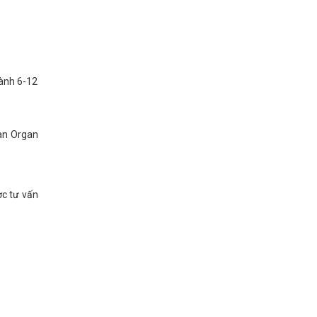
hành 6-12
đàn Organ
ợc tư vấn