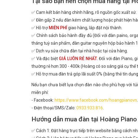
Tại sao bạn nên chọn mua hàng tại H
✅ Cam kết bán hàng chính hãng, rõ nguồn gốc xuất xứ.
✅ Đền gấp 2 nếu đàn kém chất lượng hoặc phát hiện hà
✅ Hỗ trợ
MIỄN PHÍ
giao hàng, lắp đặt nội thành.
✅ Chính sách bảo hành đầy đủ (Đối với đàn paino, or
tháng tuỳ sản phẩm, đàn guitar nguyên hộp bảo hành 1
✅ Dịch vụ sửa chữa đàn tại nhà hoặc tại cửa hàng.
✅ Và đặc biệt
GIÁ LUÔN RẺ NHẤT
. Đối với đàn Piano, 
thường rẻ hơn 300 - 400k (Hoàng có so sáng giá cụ thể
✅ Hỗ trợ mua đàn trả góp lãi suất 0% (bằng thẻ tín dụng
Nếu bạn chưa biết lựa chọn đàn nào cho phù hợp với túi
miễn phí:
- Facebook:
https://www.facebook.com/hoangpianovn
.
- Điện thoại/SMS/Zalo:
0933.933.816
.
Hướng dẫn mua đàn tại Hoàng Piano
✅ Cách 1: Đặt hàng trực tiếp trên website bằng cách n