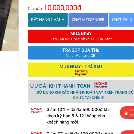
10,000,000đ
Giá bán:
ĐẶT HÀNG NHANH
CHAT MESSENGER
CHAT ZALO
MUA NGAY
Giao Tận Nơi Hoặc Nhận Tại Cửa Hàng
TRẢ GÓP QUA THẺ
Visa, Master, JCB
MUA NGAY - TRẢ SAU
ƯU ĐÃI KHI THANH TOÁN
(SỬ DỤNG KHI XÁC NHẬN KHOẢN VAY TRÊN TRANG CỦ
CHỨC TÀI CHÍNH)
Giảm 10% – tối đa 500.000đ khi
ƯU
H
chọn kỳ hạn 6 & 12 tháng cho
khách hàng mới
Giảm 3% – tối đa 100.000đ với kỳ