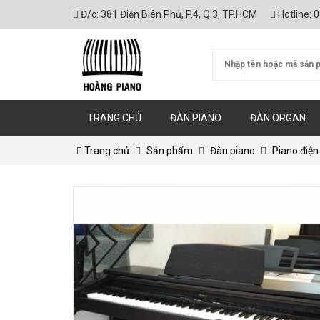
Đ/c:
381 Điện Biên Phủ, P.4, Q.3, TP.HCM
Hotline:
0
TRANG CHỦ
ĐÀN PIANO
ĐÀN ORGAN
Trang chủ
Sản phẩm
Đàn piano
Piano điện