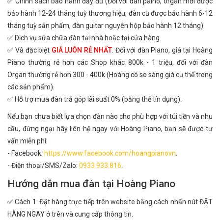
✅ Chính sách bảo hành đầy đủ (Đối với đàn paino, organ mới được
bảo hành 12-24 tháng tuỳ thương hiệu, đàn cũ được bảo hành 6-12
tháng tuỳ sản phẩm, đàn guitar nguyên hộp bảo hành 12 tháng).
✅ Dịch vụ sửa chữa đàn tại nhà hoặc tại cửa hàng.
✅ Và đặc biệt
GIÁ LUÔN RẺ NHẤT
. Đối với đàn Piano, giá tại Hoàng
Piano thường rẻ hơn các Shop khác 800k - 1 triệu, đối với đàn
Organ thường rẻ hơn 300 - 400k (Hoàng có so sáng giá cụ thể trong
các sản phẩm).
✅ Hỗ trợ mua đàn trả góp lãi suất 0% (bằng thẻ tín dụng).
Nếu bạn chưa biết lựa chọn đàn nào cho phù hợp với túi tiền và nhu
cầu, đừng ngại hãy liên hệ ngay với Hoàng Piano, bạn sẽ được tư
vấn miễn phí:
- Facebook:
https://www.facebook.com/hoangpianovn
.
- Điện thoại/SMS/Zalo:
0933.933.816
.
Hướng dẫn mua đàn tại Hoàng Piano
✅ Cách 1: Đặt hàng trực tiếp trên website bằng cách nhấn nút ĐẶT
HÀNG NGAY ở trên và cung cấp thông tin.