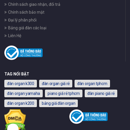
Chính sách giao nhận, đổi trả
Chính sách bảo mật
Đại lý phân phối
Bảng giá đàn các loại
Liên Hệ
TAG NỔI BẬT
đàn organ k300
đàn organ giá rẻ
đàn organ tphcm
đàn organ yamaha
piano giá rẻ tphcm
đàn piano giá rẻ
đàn organ k200
bảng giá đàn organ