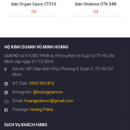
Đàn Organ Casio CT510
Đàn Onetone OTK 54N
0đ
0đ
HỘ KINH DOANH VŨ MINH HOÀNG
GĐKHKD số 41C8019968 do Phòng Kinh tế Quận 3/TP. Hồ Chí
Minh cấp ngày 01/12/2016.
Địa chỉ: 381 Điện Biên Phủ, Phường 4, Quận 3, TP. Hồ Chí
Minh.
ĐT/Zalo:
0933.933.816
Instagram:
@hoangpianovn
Email:
hoangpianovn@gmail.com
Fanpage:
Hoang Piano
DỊCH VỤ KHÁCH HÀNG