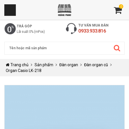
0
TƯ VẤN MUA ĐÀN
TRẢ GÓP
0933.933.816
Lãi suất 0% (mPos)
Trang chủ
Sản phẩm
Đàn organ
Đàn organ cũ
Organ Casio LK-218