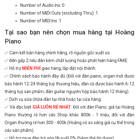
Number of Audio Ins: 0
Number of MIDI Outs (excluding Thru): 1
Number of MIDI Ins :1
Tại sao bạn nên chọn mua hàng tại Hoàng
Piano
✅ Cam kết bán hàng chính hãng, rõ nguồn gốc xuất xứ.
✅ Đền gấp 2 nếu đàn kém chất lượng hoặc phát hiện hàng FAKE.
✅ Hỗ trợ
MIỄN PHÍ
giao hàng, lắp đặt nội thành.
✅ Chính sách bảo hành đầy đủ (Đối với đàn paino, organ mới được
bảo hành 12-24 tháng tuỳ thương hiệu, đàn cũ được bảo hành 6-12
tháng tuỳ sản phẩm, đàn guitar nguyên hộp bảo hành 12 tháng).
✅ Dịch vụ sửa chữa đàn tại nhà hoặc tại cửa hàng.
✅ Và đặc biệt
GIÁ LUÔN RẺ NHẤT
. Đối với đàn Piano, giá tại Hoàng
Piano thường rẻ hơn các Shop khác 800k - 1 triệu, đối với đàn
Organ thường rẻ hơn 300 - 400k (Hoàng có so sáng giá cụ thể trong
các sản phẩm).
✅ Hỗ trợ mua đàn trả góp lãi suất 0% (bằng thẻ tín dụng).