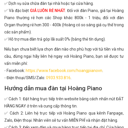
✅ Dịch vụ sửa chữa đàn tại nhà hoặc tại cửa hàng.
✅ Và đặc biệt
GIÁ LUÔN RẺ NHẤT
. Đối với đàn Piano, giá tại Hoàng
Piano thường rẻ hơn các Shop khác 800k - 1 triệu, đối với đàn
Organ thường rẻ hơn 300 - 400k (Hoàng có so sáng giá cụ thể trong
các sản phẩm).
✅ Hỗ trợ mua đàn trả góp lãi suất 0% (bằng thẻ tín dụng).
Nếu bạn chưa biết lựa chọn đàn nào cho phù hợp với túi tiền và nhu
cầu, đừng ngại hãy liên hệ ngay với Hoàng Piano, bạn sẽ được tư
vấn miễn phí:
- Facebook:
https://www.facebook.com/hoangpianovn
.
- Điện thoại/SMS/Zalo:
0933.933.816
.
Hướng dẫn mua đàn tại Hoàng Piano
✅ Cách 1: Đặt hàng trực tiếp trên website bằng cách nhấn nút ĐẶT
HÀNG NGAY ở trên và cung cấp thông tin.
✅ Cách 2: Liên hệ trực tiếp với Hoàng Piano qua kênh Fanpage,
Zalo, Điện thoại. Nhân viên sẽ tư vấn MIỄN PHÍ và nhận đặt hàng.
✅ Cách 3: Đến xem đàn và mua hàng trực tiếp tại địa chỉ: Cửa hàng