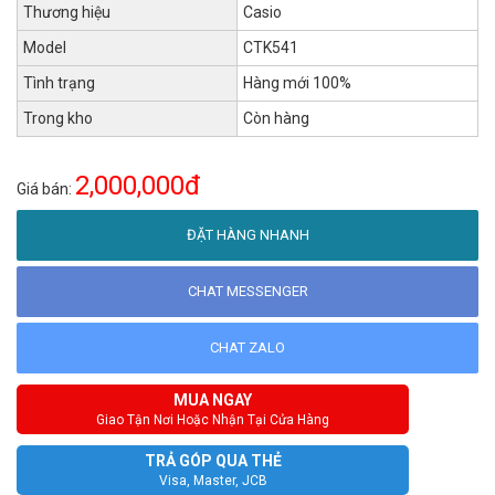
Thương hiệu
Casio
Model
CTK541
Tình trạng
Hàng mới 100%
Trong kho
Còn hàng
2,000,000đ
Giá bán:
ĐẶT HÀNG NHANH
CHAT MESSENGER
CHAT ZALO
MUA NGAY
Giao Tận Nơi Hoặc Nhận Tại Cửa Hàng
TRẢ GÓP QUA THẺ
Visa, Master, JCB