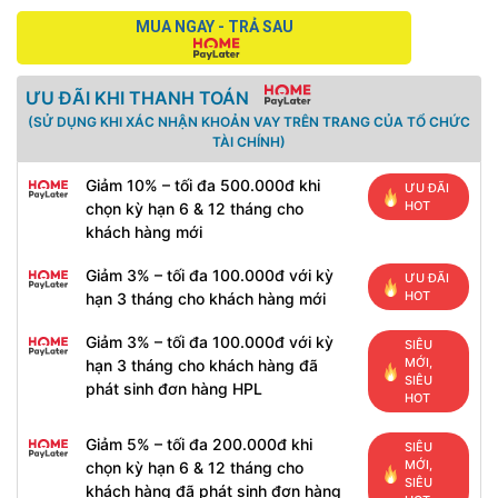
MUA NGAY - TRẢ SAU
ƯU ĐÃI KHI THANH TOÁN
(SỬ DỤNG KHI XÁC NHẬN KHOẢN VAY TRÊN TRANG CỦA TỔ CHỨC
TÀI CHÍNH)
Giảm 10% – tối đa 500.000đ khi
ƯU ĐÃI
HOT
chọn kỳ hạn 6 & 12 tháng cho
khách hàng mới
Giảm 3% – tối đa 100.000đ với kỳ
ƯU ĐÃI
HOT
hạn 3 tháng cho khách hàng mới
Giảm 3% – tối đa 100.000đ với kỳ
SIÊU
MỚI,
hạn 3 tháng cho khách hàng đã
SIÊU
phát sinh đơn hàng HPL
HOT
Giảm 5% – tối đa 200.000đ khi
SIÊU
MỚI,
chọn kỳ hạn 6 & 12 tháng cho
SIÊU
khách hàng đã phát sinh đơn hàng