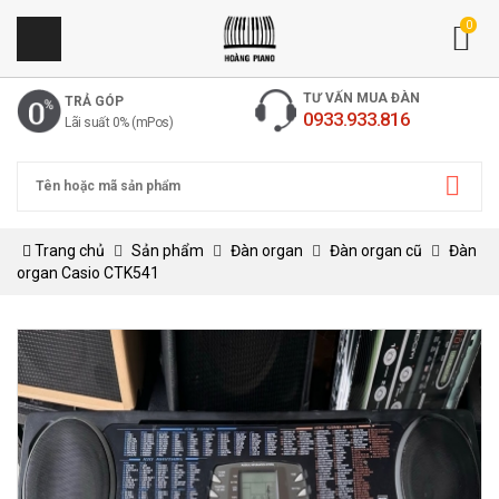
0
TƯ VẤN MUA ĐÀN
TRẢ GÓP
0933.933.816
Lãi suất 0% (mPos)
Trang chủ
Sản phẩm
Đàn organ
Đàn organ cũ
Đàn
organ Casio CTK541