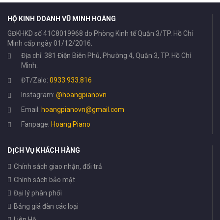
HỘ KINH DOANH VŨ MINH HOÀNG
GĐKHKD số 41C8019968 do Phòng Kinh tế Quận 3/TP. Hồ Chí
Minh cấp ngày 01/12/2016.
Địa chỉ: 381 Điện Biên Phủ, Phường 4, Quận 3, TP. Hồ Chí
Minh.
ĐT/Zalo:
0933.933.816
Instagram:
@hoangpianovn
Email:
hoangpianovn@gmail.com
Fanpage:
Hoang Piano
DỊCH VỤ KHÁCH HÀNG
Chính sách giao nhận, đổi trả
Chính sách bảo mật
Đại lý phân phối
Bảng giá đàn các loại
Liên Hệ