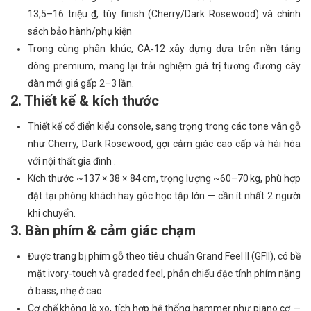
13,5–16 triệu ₫, tùy finish (Cherry/Dark Rosewood) và chính
sách bảo hành/phụ kiện
Trong cùng phân khúc, CA‑12 xây dựng dựa trên nền tảng
dòng premium, mang lại trải nghiệm giá trị tương đương cây
đàn mới giá gấp 2–3 lần.
2. Thiết kế & kích thước
Thiết kế cổ điển kiểu console, sang trọng trong các tone vân gỗ
như Cherry, Dark Rosewood, gợi cảm giác cao cấp và hài hòa
với nội thất gia đình .
Kích thước ~137 × 38 × 84 cm, trọng lượng ~60–70 kg, phù hợp
đặt tại phòng khách hay góc học tập lớn — cần ít nhất 2 người
khi chuyển.
3. Bàn phím & cảm giác chạm
Được trang bị phím gỗ theo tiêu chuẩn Grand Feel II (GFII), có bề
mặt ivory-touch và graded feel, phản chiếu đặc tính phím nặng
ở bass, nhẹ ở cao
Cơ chế không lò xo, tích hợp hệ thống hammer như piano cơ —