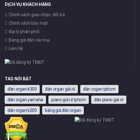
DỊCH VỤ KHÁCH HÀNG
Chính sách giao nhận, đổi trả
Chính sách bảo mật
Đại lý phân phối
Bảng giá đàn các loại
Liên Hệ
TAG NỔI BẬT
đàn organ k300
đàn organ giá rẻ
đàn organ tphcm
đàn organ yamaha
piano giá rẻ tphcm
đàn piano giá rẻ
đàn organ k200
bảng giá đàn organ