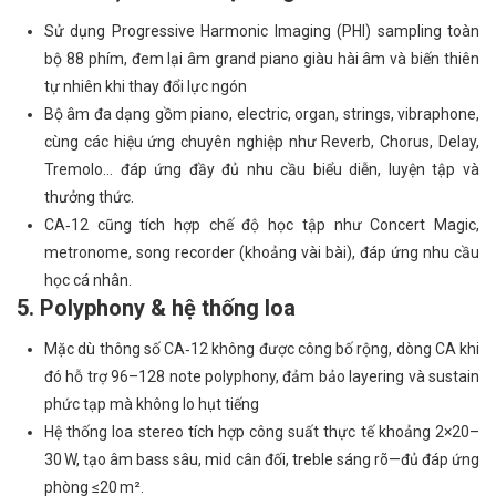
Sử dụng Progressive Harmonic Imaging (PHI) sampling toàn
bộ 88 phím, đem lại âm grand piano giàu hài âm và biến thiên
tự nhiên khi thay đổi lực ngón
Bộ âm đa dạng gồm piano, electric, organ, strings, vibraphone,
cùng các hiệu ứng chuyên nghiệp như Reverb, Chorus, Delay,
Tremolo… đáp ứng đầy đủ nhu cầu biểu diễn, luyện tập và
thưởng thức.
CA‑12 cũng tích hợp chế độ học tập như Concert Magic,
metronome, song recorder (khoảng vài bài), đáp ứng nhu cầu
học cá nhân.
5. Polyphony & hệ thống loa
Mặc dù thông số CA‑12 không được công bố rộng, dòng CA khi
đó hỗ trợ 96–128 note polyphony, đảm bảo layering và sustain
phức tạp mà không lo hụt tiếng
Hệ thống loa stereo tích hợp công suất thực tế khoảng 2×20–
30 W, tạo âm bass sâu, mid cân đối, treble sáng rõ—đủ đáp ứng
phòng ≤20 m².