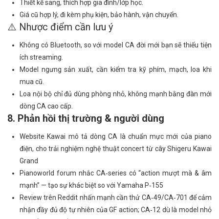
Thiết kế sang, thích hợp gia đình/lớp học.
Giá cũ hợp lý, đi kèm phụ kiện, bảo hành, vận chuyển.
⚠️ Nhược điểm cần lưu ý
Không có Bluetooth, so với model CA đời mới bạn sẽ thiếu tiện
ích streaming.
Model ngưng sản xuất, cần kiểm tra kỹ phím, mạch, loa khi
mua cũ.
Loa nội bộ chỉ đủ dùng phòng nhỏ, không mạnh bằng đàn mới
dòng CA cao cấp.
8. Phản hồi thị trường & người dùng
Website Kawai mô tả dòng CA là chuẩn mực mới của piano
điện, cho trải nghiệm nghệ thuật concert từ cây Shigeru Kawai
Grand
Pianoworld forum nhắc CA‑series có “action mượt mà & âm
mạnh” — tạo sự khác biệt so với Yamaha P‑155
Review trên Reddit nhấn mạnh cần thử CA‑49/CA‑701 để cảm
nhận đầy đủ độ tự nhiên của GF action; CA‑12 dù là model nhỏ