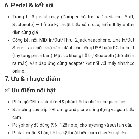
6. Pedal & kết nối
Trang bị 3 pedal nhạy (Damper hỗ trợ half-pedaling, Soft,
Sostenuto) — hỗ trợ kỹ thuật biểu cảm cao, hiếm thấy ở đàn
điện cùng giá
Cổng kết nối: MIDI In/Out/Thru, 2 jack headphone, Line In/Out
Stereo, và nhiều khả năng dành cho cổng USB hoặc PC-to-host
(tùy từng phiên bản). Mặc dù không hỗ trợ Bluetooth (thời điểm
ra mắt), vẫn đáp ứng dùng adapter kết nối với máy tính/học
online.
7. Ưu & nhược điểm
✅ Ưu điểm nổi bật
Phím gỗ GFII: graded feel & phản hồi tự nhiên như piano cơ.
Sampling cao cấp PHI: âm grand piano sống động và giàu biểu
cảm.
Polyphony đủ dùng (96–128 note) cho layering và sustain dài.
Pedal chuẩn 3 bản, hỗ trợ kỹ thuật biểu cảm chuyên nghiệp.