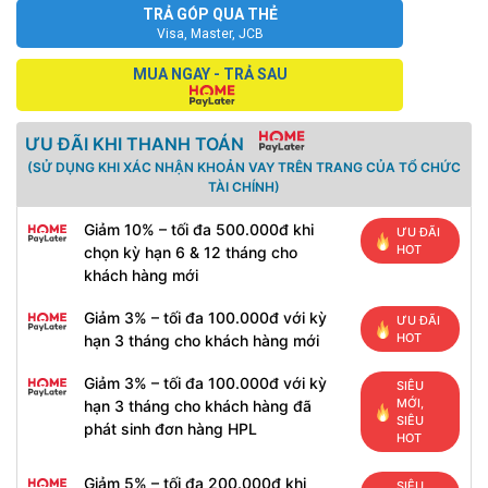
TRẢ GÓP QUA THẺ
Visa, Master, JCB
MUA NGAY - TRẢ SAU
ƯU ĐÃI KHI THANH TOÁN
(SỬ DỤNG KHI XÁC NHẬN KHOẢN VAY TRÊN TRANG CỦA TỔ CHỨC
TÀI CHÍNH)
Giảm 10% – tối đa 500.000đ khi
ƯU ĐÃI
HOT
chọn kỳ hạn 6 & 12 tháng cho
khách hàng mới
Giảm 3% – tối đa 100.000đ với kỳ
ƯU ĐÃI
HOT
hạn 3 tháng cho khách hàng mới
Giảm 3% – tối đa 100.000đ với kỳ
SIÊU
MỚI,
hạn 3 tháng cho khách hàng đã
SIÊU
phát sinh đơn hàng HPL
HOT
Giảm 5% – tối đa 200.000đ khi
SIÊU