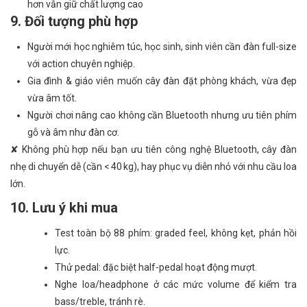
hơn vẫn giữ chất lượng cao
9. Đối tượng phù hợp
Người mới học nghiêm túc, học sinh, sinh viên cần đàn full-size
với action chuyên nghiệp.
Gia đình & giáo viên muốn cây đàn đặt phòng khách, vừa đẹp
vừa âm tốt.
Người chơi nâng cao không cần Bluetooth nhưng ưu tiên phím
gỗ và âm như đàn cơ.
✘ Không phù hợp nếu bạn ưu tiên công nghệ Bluetooth, cây đàn
nhẹ di chuyển dễ (cần < 40 kg), hay phục vụ diễn nhỏ với nhu cầu loa
lớn.
10. Lưu ý khi mua
Test toàn bộ 88 phím: graded feel, không kẹt, phản hồi
lực.
Thử pedal: đặc biệt half-pedal hoạt động mượt.
Nghe loa/headphone ở các mức volume để kiểm tra
bass/treble, tránh rè.