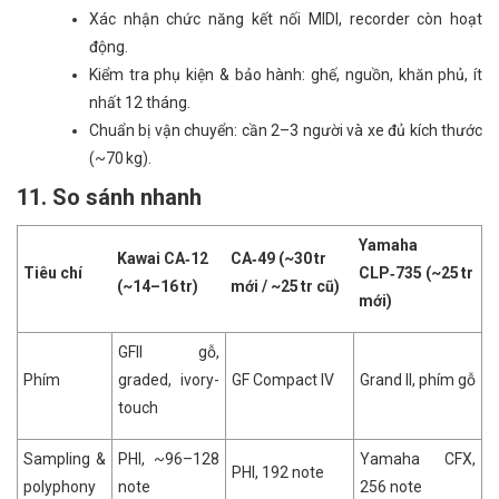
Xác nhận chức năng kết nối MIDI, recorder còn hoạt
động.
Kiểm tra phụ kiện & bảo hành: ghế, nguồn, khăn phủ, ít
nhất 12 tháng.
Chuẩn bị vận chuyển: cần 2–3 người và xe đủ kích thước
(~70 kg).
11. So sánh nhanh
Yamaha
Kawai CA‑12
CA‑49 (~30 tr
Tiêu chí
CLP‑735 (~25 tr
(~14–16 tr)
mới / ~25 tr cũ)
mới)
GFII gỗ,
Phím
graded, ivory-
GF Compact IV
Grand II, phím gỗ
touch
Sampling &
PHI, ~96–128
Yamaha CFX,
PHI, 192 note
polyphony
note
256 note