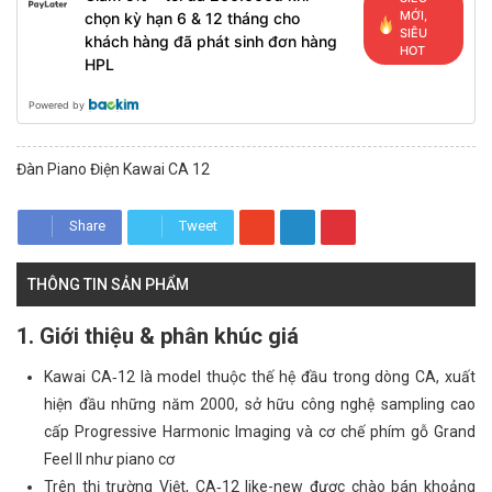
MỚI,
chọn kỳ hạn 6 & 12 tháng cho
SIÊU
khách hàng đã phát sinh đơn hàng
HOT
HPL
Powered by
Đàn Piano Điện Kawai CA 12
Share
Tweet
THÔNG TIN SẢN PHẨM
1. Giới thiệu & phân khúc giá
Kawai CA‑12 là model thuộc thế hệ đầu trong dòng CA, xuất
hiện đầu những năm 2000, sở hữu công nghệ sampling cao
cấp Progressive Harmonic Imaging và cơ chế phím gỗ Grand
Feel II như piano cơ
Trên thị trường Việt, CA‑12 like-new được chào bán khoảng