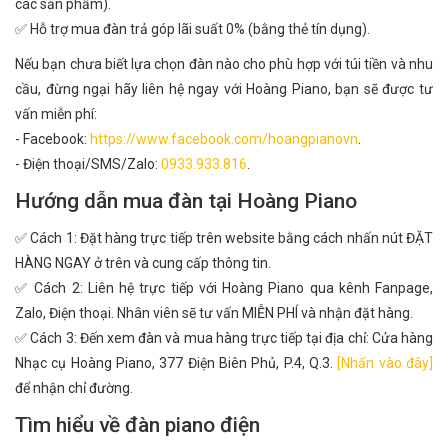
các sản phẩm).
✅ Hỗ trợ mua đàn trả góp lãi suất 0% (bằng thẻ tín dụng).
Nếu bạn chưa biết lựa chọn đàn nào cho phù hợp với túi tiền và nhu
cầu, đừng ngại hãy liên hệ ngay với Hoàng Piano, bạn sẽ được tư
vấn miễn phí:
- Facebook:
https://www.facebook.com/hoangpianovn
.
- Điện thoại/SMS/Zalo:
0933.933.816
.
Hướng dẫn mua đàn tại Hoàng Piano
✅ Cách 1: Đặt hàng trực tiếp trên website bằng cách nhấn nút ĐẶT
HÀNG NGAY ở trên và cung cấp thông tin.
✅ Cách 2: Liên hệ trực tiếp với Hoàng Piano qua kênh Fanpage,
Zalo, Điện thoại. Nhân viên sẽ tư vấn MIỄN PHÍ và nhận đặt hàng.
✅ Cách 3: Đến xem đàn và mua hàng trực tiếp tại địa chỉ: Cửa hàng
Nhạc cụ Hoàng Piano, 377 Điện Biên Phủ, P.4, Q.3.
[Nhấn vào đây]
để nhận chỉ đường.
Tìm hiểu về đàn piano điện