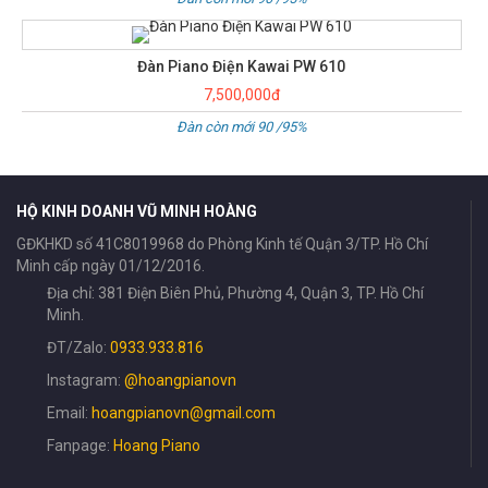
Đàn Piano Điện Kawai PW 610
7,500,000đ
Đàn còn mới 90 /95%
HỘ KINH DOANH VŨ MINH HOÀNG
GĐKHKD số 41C8019968 do Phòng Kinh tế Quận 3/TP. Hồ Chí
Minh cấp ngày 01/12/2016.
Địa chỉ: 381 Điện Biên Phủ, Phường 4, Quận 3, TP. Hồ Chí
Minh.
ĐT/Zalo:
0933.933.816
Instagram:
@hoangpianovn
Email:
hoangpianovn@gmail.com
Fanpage:
Hoang Piano