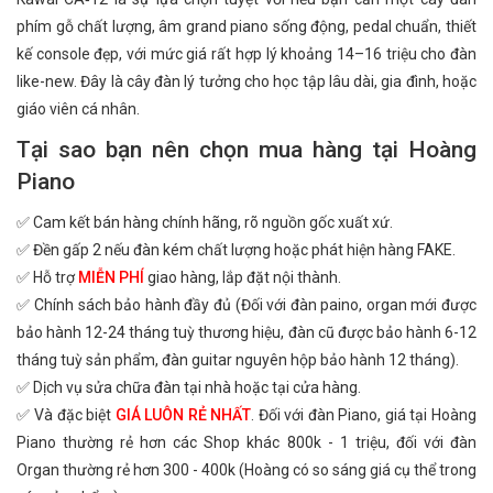
phím gỗ chất lượng, âm grand piano sống động, pedal chuẩn, thiết
kế console đẹp, với mức giá rất hợp lý khoảng 14–16 triệu cho đàn
like-new. Đây là cây đàn lý tưởng cho học tập lâu dài, gia đình, hoặc
giáo viên cá nhân.
Tại sao bạn nên chọn mua hàng tại Hoàng
Piano
✅ Cam kết bán hàng chính hãng, rõ nguồn gốc xuất xứ.
✅ Đền gấp 2 nếu đàn kém chất lượng hoặc phát hiện hàng FAKE.
✅ Hỗ trợ
MIỄN PHÍ
giao hàng, lắp đặt nội thành.
✅ Chính sách bảo hành đầy đủ (Đối với đàn paino, organ mới được
bảo hành 12-24 tháng tuỳ thương hiệu, đàn cũ được bảo hành 6-12
tháng tuỳ sản phẩm, đàn guitar nguyên hộp bảo hành 12 tháng).
✅ Dịch vụ sửa chữa đàn tại nhà hoặc tại cửa hàng.
✅ Và đặc biệt
GIÁ LUÔN RẺ NHẤT
. Đối với đàn Piano, giá tại Hoàng
Piano thường rẻ hơn các Shop khác 800k - 1 triệu, đối với đàn
Organ thường rẻ hơn 300 - 400k (Hoàng có so sáng giá cụ thể trong