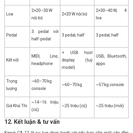
2×20–30 W
2×30–40 W, 4
Loa
2×20 W nội bộ
nội bộ
loa
3 pedal với
Pedal
3 pedal, half
3 pedal, half
half-pedal
+ USB host
MIDI, Line,
USB, Bluetooth,
Kết nối
display (tuỳ
headphone
apps
model)
Trọng
~60–70 kg
~60–70 kg
~57 kg console
lượng
console
~14–16 triệu
Giá Khả Thi
~25 triệu (cũ)
~25 triệu (mới)
(cũ)
12. Kết luận & tư vấn
Kawai CA‑12 là sự lựa chọn tuyệt vời nếu bạn cần một cây đàn