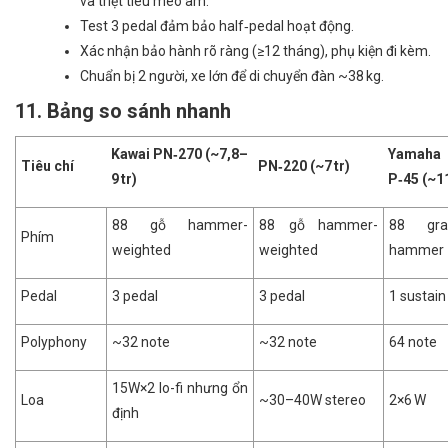
và triệt tiêu méo âm.
Test 3 pedal đảm bảo half‑pedal hoạt động.
Xác nhận bảo hành rõ ràng (≥12 tháng), phụ kiện đi kèm.
Chuẩn bị 2 người, xe lớn để di chuyển đàn ~38 kg.
11. Bảng so sánh nhanh
Kawai PN‑270 (~7,8–
Yamaha
Tiêu chí
PN‑220 (~7 tr)
9 tr)
P‑45 (~11
88 gỗ hammer-
88 gỗ hammer-
88 gra
Phím
weighted
weighted
hammer
Pedal
3 pedal
3 pedal
1 sustain
Polyphony
~32 note
~32 note
64 note
15W×2 lo-fi nhưng ổn
Loa
~30–40W stereo
2×6 W
định