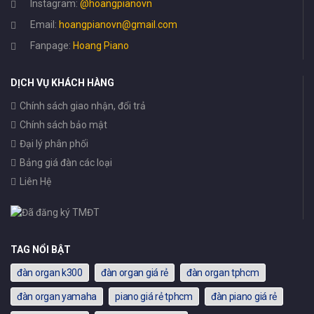
Instagram:
@hoangpianovn
Email:
hoangpianovn@gmail.com
Fanpage:
Hoang Piano
DỊCH VỤ KHÁCH HÀNG
Chính sách giao nhận, đổi trả
Chính sách bảo mật
Đại lý phân phối
Bảng giá đàn các loại
Liên Hệ
TAG NỔI BẬT
đàn organ k300
đàn organ giá rẻ
đàn organ tphcm
đàn organ yamaha
piano giá rẻ tphcm
đàn piano giá rẻ