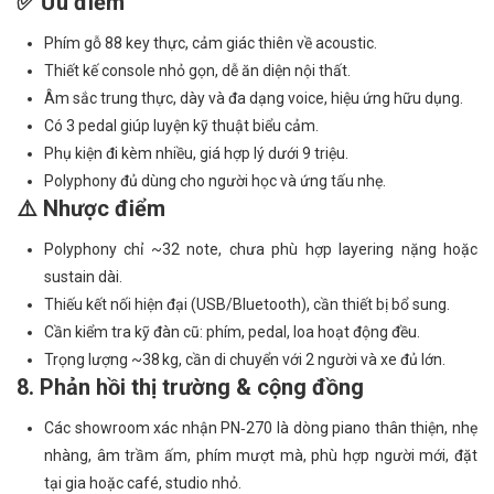
✅ Ưu điểm
Phím gỗ 88 key thực, cảm giác thiên về acoustic.
Thiết kế console nhỏ gọn, dễ ăn diện nội thất.
Âm sắc trung thực, dày và đa dạng voice, hiệu ứng hữu dụng.
Có 3 pedal giúp luyện kỹ thuật biểu cảm.
Phụ kiện đi kèm nhiều, giá hợp lý dưới 9 triệu.
Polyphony đủ dùng cho người học và ứng tấu nhẹ.
⚠️ Nhược điểm
Polyphony chỉ ~32 note, chưa phù hợp layering nặng hoặc
sustain dài.
Thiếu kết nối hiện đại (USB/Bluetooth), cần thiết bị bổ sung.
Cần kiểm tra kỹ đàn cũ: phím, pedal, loa hoạt động đều.
Trọng lượng ~38 kg, cần di chuyển với 2 người và xe đủ lớn.
8. Phản hồi thị trường & cộng đồng
Các showroom xác nhận PN‑270 là dòng piano thân thiện, nhẹ
nhàng, âm trầm ấm, phím mượt mà, phù hợp người mới, đặt
tại gia hoặc café, studio nhỏ.