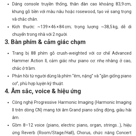
Dáng console truyền thống, thân đàn cao khoảng 83,9 cm,
khung gỗ bền với màu nâu hoặc rosewood, tạo vẻ sang trọng
và chắc chắn.
Kích thước: ~139 × 46 × 84 cm; trọng lượng ~38,5 kg, dễ di
chuyển trong nhà với 2 người.
3. Bàn phím & cảm giác chạm
Trang bị 88 phím gỗ crush‑weighted với cơ chế Advanced
Hammer Action II, cảm giác như piano cơ: nhẹ nhàng ở cao,
chắc ở trầm.
Phản hồi từ người dùng là phím “êm, nặng” và “gần giống piano
cơ”, phù hợp luyện kỹ thuật.
4. Âm sắc, voice & hiệu ứng
Công nghệ Progressive Harmonic Imaging (Harmonic Imaging
II trên dòng CN) mang tới âm Grand piano sống động, giàu hài
âm.
Gồm 8–12 voice (piano, electric piano, organ, strings...), hiệu
ứng Reverb (Room/Stage/Hall), Chorus, chức năng Concert