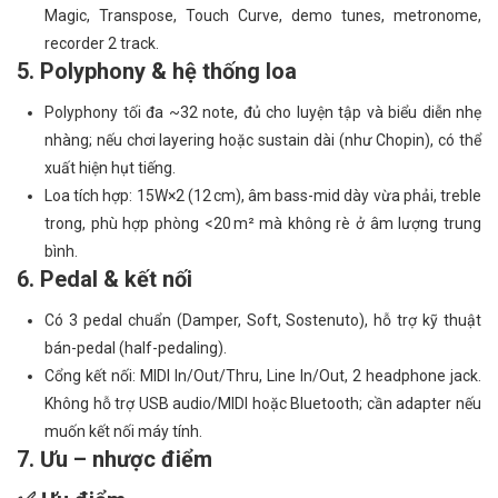
Magic, Transpose, Touch Curve, demo tunes, metronome,
recorder 2 track.
5. Polyphony & hệ thống loa
Polyphony tối đa ~32 note, đủ cho luyện tập và biểu diễn nhẹ
nhàng; nếu chơi layering hoặc sustain dài (như Chopin), có thể
xuất hiện hụt tiếng.
Loa tích hợp: 15W×2 (12 cm), âm bass-mid dày vừa phải, treble
trong, phù hợp phòng <20 m² mà không rè ở âm lượng trung
bình.
6. Pedal & kết nối
Có 3 pedal chuẩn (Damper, Soft, Sostenuto), hỗ trợ kỹ thuật
bán-pedal (half-pedaling).
Cổng kết nối: MIDI In/Out/Thru, Line In/Out, 2 headphone jack.
Không hỗ trợ USB audio/MIDI hoặc Bluetooth; cần adapter nếu
muốn kết nối máy tính.
7. Ưu – nhược điểm