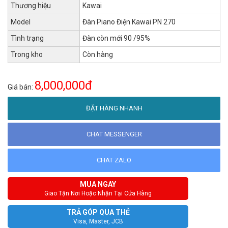
Thương hiệu
Kawai
Model
Đàn Piano Điện Kawai PN 270
Tình trạng
Đàn còn mới 90 /95%
Trong kho
Còn hàng
8,000,000đ
Giá bán:
ĐẶT HÀNG NHANH
CHAT MESSENGER
CHAT ZALO
MUA NGAY
Giao Tận Nơi Hoặc Nhận Tại Cửa Hàng
TRẢ GÓP QUA THẺ
Visa, Master, JCB