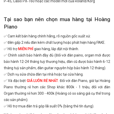
P‑45, Casio PX‑160 hoặc các model mới của Roland/Korg
Tại sao bạn nên chọn mua hàng tại Hoàng
Piano
✅ Cam kết bán hàng chính hãng, rõ nguồn gốc xuất xứ.
✅ Đền gấp 2 nếu đàn kém chất lượng hoặc phát hiện hàng FAKE.
✅ Hỗ trợ
MIỄN PHÍ
giao hàng, lắp đặt nội thành.
✅ Chính sách bảo hành đầy đủ (Đối với đàn paino, organ mới được
bảo hành 12-24 tháng tuỳ thương hiệu, đàn cũ được bảo hành 6-12
tháng tuỳ sản phẩm, đàn guitar nguyên hộp bảo hành 12 tháng).
✅ Dịch vụ sửa chữa đàn tại nhà hoặc tại cửa hàng.
✅ Và đặc biệt
GIÁ LUÔN RẺ NHẤT
. Đối với đàn Piano, giá tại Hoàng
Piano thường rẻ hơn các Shop khác 800k - 1 triệu, đối với đàn
Organ thường rẻ hơn 300 - 400k (Hoàng có so sáng giá cụ thể trong
các sản phẩm).
✅ Hỗ trợ mua đàn trả góp lãi suất 0% (bằng thẻ tín dụng).