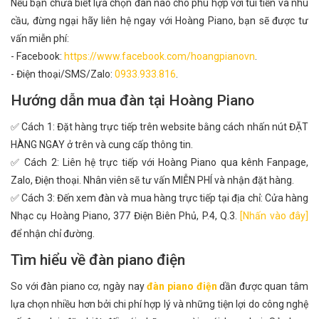
Nếu bạn chưa biết lựa chọn đàn nào cho phù hợp với túi tiền và nhu
cầu, đừng ngại hãy liên hệ ngay với Hoàng Piano, bạn sẽ được tư
vấn miễn phí:
- Facebook:
https://www.facebook.com/hoangpianovn
.
- Điện thoại/SMS/Zalo:
0933.933.816
.
Hướng dẫn mua đàn tại Hoàng Piano
✅ Cách 1: Đặt hàng trực tiếp trên website bằng cách nhấn nút ĐẶT
HÀNG NGAY ở trên và cung cấp thông tin.
✅ Cách 2: Liên hệ trực tiếp với Hoàng Piano qua kênh Fanpage,
Zalo, Điện thoại. Nhân viên sẽ tư vấn MIỄN PHÍ và nhận đặt hàng.
✅ Cách 3: Đến xem đàn và mua hàng trực tiếp tại địa chỉ: Cửa hàng
Nhạc cụ Hoàng Piano, 377 Điện Biên Phủ, P.4, Q.3.
[Nhấn vào đây]
để nhận chỉ đường.
Tìm hiểu về đàn piano điện
So với đàn piano cơ, ngày nay
đàn piano điện
dần được quan tâm
lựa chọn nhiều hơn bởi chi phí hợp lý và những tiện lợi do công nghệ