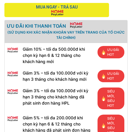
MUA NGAY - TRẢ SAU
ƯU ĐÃI KHI THANH TOÁN
(SỬ DỤNG KHI XÁC NHẬN KHOẢN VAY TRÊN TRANG CỦA TỔ CHỨC
TÀI CHÍNH)
Giảm 10% – tối đa 500.000đ khi
ƯU ĐÃI
HOT
chọn kỳ hạn 6 & 12 tháng cho
khách hàng mới
Giảm 3% – tối đa 100.000đ với kỳ
ƯU ĐÃI
HOT
hạn 3 tháng cho khách hàng mới
Giảm 3% – tối đa 100.000đ với kỳ
SIÊU
MỚI,
hạn 3 tháng cho khách hàng đã
SIÊU
phát sinh đơn hàng HPL
HOT
Giảm 5% – tối đa 200.000đ khi
SIÊU
MỚI,
chọn kỳ hạn 6 & 12 tháng cho
SIÊU
khách hàng đã phát sinh đơn hàng