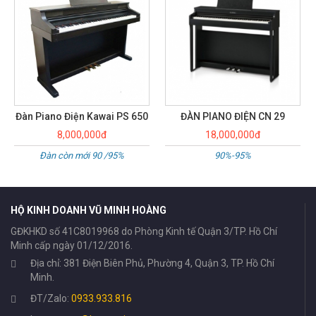
ĐÀN PIANO ĐIỆN CN 29
Đàn Piano Điện Kawai CN33
18,000,000đ
15,000,000đ
90%-95%
Đàn còn mới 90 /95%
HỘ KINH DOANH VŨ MINH HOÀNG
GĐKHKD số 41C8019968 do Phòng Kinh tế Quận 3/TP. Hồ Chí
Minh cấp ngày 01/12/2016.
Địa chỉ: 381 Điện Biên Phủ, Phường 4, Quận 3, TP. Hồ Chí
Minh.
ĐT/Zalo:
0933.933.816