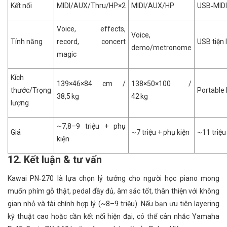
Kết nối
MIDI/AUX/Thru/HP×2
MIDI/AUX/HP
USB‑MID
Voice, effects,
Voice,
Tính năng
record, concert
USB tiện l
demo/metronome
magic
Kích
139×46×84 cm /
138×50×100 /
thước/Trọng
Portable l
38,5 kg
42 kg
lượng
~7,8–9 triệu + phụ
Giá
~7 triệu + phụ kiện
~11 triệu
kiện
12. Kết luận & tư vấn
Kawai PN‑270 là lựa chọn lý tưởng cho người học piano mong
muốn phím gỗ thật, pedal đầy đủ, âm sắc tốt, thân thiện với không
gian nhỏ và tài chính hợp lý (~8–9 triệu). Nếu bạn ưu tiên layering
kỹ thuật cao hoặc cần kết nối hiện đại, có thể cân nhắc Yamaha