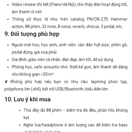
Video review chi tiết (Piano Hà Nội) cho thấy đàn hoạt động tốt,
âm thanh rõ nét.
Thông số thực tế như trên catalog PN/CN‑270: Hammer
action, 88 phím, 32 note, 8 voice, reverb, chorus, 3 pedal, etc.
9. Đối tượng phù hợp
Người mới học, học sinh, sinh viên: cần đàn full-size, phím gỗ,
pedal đúng, giá vừa phải.
Gia đình, giáo viên cá nhân: đàn đẹp, âm tốt, dễ sử dụng.
Phòng học, café acoustic nhỏ: thiết kế gọn, âm thanh dễ dàng
cho không gian <20 m².
✘ Không phù hợp nếu bạn có nhu cầu: layering phức tạp,
polyphony lớn (≥64), kết nối USB/Bluetooth, biểu diễn lớn.
10. Lưu ý khi mua
Thử đầy đủ 88 phím – kiểm tra độ đều, phản hồi, không
kẹt.
Nghe loa/headphone ở âm lượng cao để kiểm tra bass