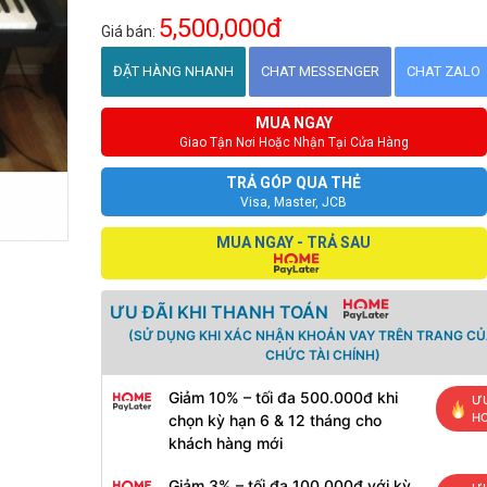
5,500,000đ
Giá bán:
ĐẶT HÀNG NHANH
CHAT MESSENGER
CHAT ZALO
MUA NGAY
Giao Tận Nơi Hoặc Nhận Tại Cửa Hàng
TRẢ GÓP QUA THẺ
Visa, Master, JCB
MUA NGAY - TRẢ SAU
ƯU ĐÃI KHI THANH TOÁN
(SỬ DỤNG KHI XÁC NHẬN KHOẢN VAY TRÊN TRANG CỦ
CHỨC TÀI CHÍNH)
Giảm 10% – tối đa 500.000đ khi
ƯU
H
chọn kỳ hạn 6 & 12 tháng cho
khách hàng mới
Giảm 3% – tối đa 100.000đ với kỳ