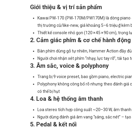
Giới thiệu & vị trí sản phẩm
Kawai PW‑170 (PW‑170M/PW170M) là dòng piano điện
thị trường cũ/like-new, giá khoảng 5–6 triệu ₫ kèm
Thiết kế console nhỏ gọn (120 × 45 × 90 cm), trọng 
2. Cảm giác phím & cơ chế hành động
Bàn phím dùng gỗ tự nhiên, Hammer Action đầy đủ 
Người chơi nhận xét phím “nhạy, lực tay rõ”, tái tạo
3. Âm sắc, voice & polyphony
Trang bị 9 voice preset, bao gồm piano, electric pia
Polyphony không công bố rõ nhưng theo đánh giá có 
có thể bị hụt
4. Loa & hệ thống âm thanh
Loa stereo tích hợp công suất ~20–30 W, âm thanh 
Người dùng đánh giá âm vang “sáng, sắc nét” – tạo 
5. Pedal & kết nối