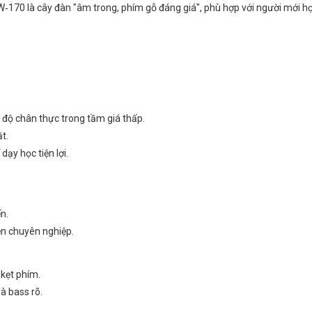
170 là cây đàn "âm trong, phím gỗ đáng giá", phù hợp với người mới h
độ chân thực trong tầm giá thấp.
t.
ạy học tiện lợi.
n.
iễn chuyên nghiệp.
 kẹt phím.
à bass rõ.