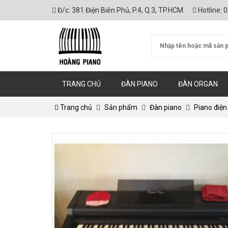
Đ/c:
381 Điện Biên Phủ, P.4, Q.3, TP.HCM
Hotline:
0
TRANG CHỦ
ĐÀN PIANO
ĐÀN ORGAN
Trang chủ
Sản phẩm
Đàn piano
Piano điện