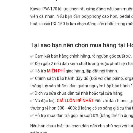
Kawai PW‑170 là lựa chọn rất xứng đáng nếu bạn muốn câ
viên cá nhân. Nếu bạn cần polyphony cao hơn, pedal 
hoặc casio PX‑160 là lựa chọn đáng cân nhắc trong mức
Tại sao bạn nên chọn mua hàng tại H
✅ Cam kết bán hàng chính hãng, rõ nguồn gốc xuất xứ.
✅ Đền gấp 2 nếu đàn kém chất lượng hoặc phát hiện hà
✅ Hỗ trợ
MIỄN PHÍ
giao hàng, lắp đặt nội thành.
✅ Chính sách bảo hành đầy đủ (Đối với đàn paino, or
tháng tuỳ sản phẩm, đàn guitar nguyên hộp bảo hành 1
✅ Dịch vụ sửa chữa đàn tại nhà hoặc tại cửa hàng.
✅ Và đặc biệt
GIÁ LUÔN RẺ NHẤT
. Đối với đàn Piano, 
thường rẻ hơn 300 - 400k (Hoàng có so sáng giá cụ thể
✅ Hỗ trợ mua đàn trả góp lãi suất 0% (bằng thẻ tín dụng
Nếu bạn chưa biết lựa chọn đàn nào cho phù hợp với túi