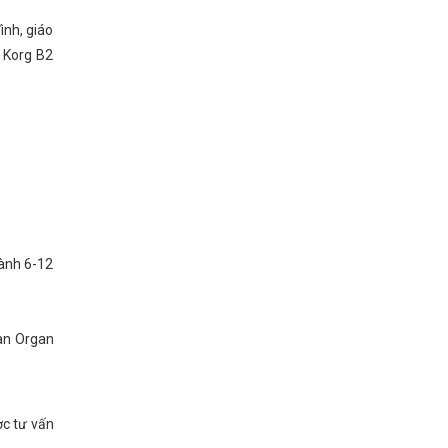
ình, giáo
, Korg B2
hành 6-12
đàn Organ
ợc tư vấn