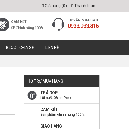
Giỏ hàng (
0
)
Thanh toán
TƯ VẤN MUA ĐÀN
CAM KẾT
0933.933.816
SP Chính hãng 100%
BLOG - CHIA SẺ
LIÊN HỆ
HỖ TRỢ MUA HÀNG
TRẢ GÓP
Lãi suất 0% (mPos).
CAM KẾT
Sản phẩm chính hãng 100%.
GIAO HÀNG