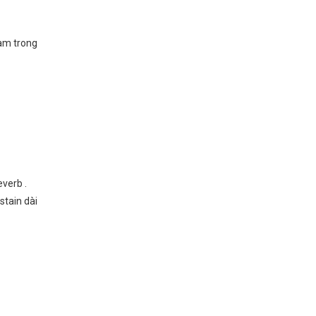
Nam trong
everb .
stain dài