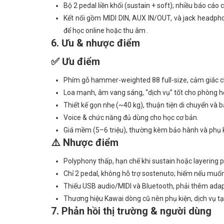
Bộ 2 pedal liền khối (sustain + soft); nhiều báo cáo 
Kết nối gồm MIDI DIN, AUX IN/OUT, và jack headp
để học online hoặc thu âm .
6. Ưu & nhược điểm
✅ Ưu điểm
Phím gỗ hammer-weighted 88 full-size, cảm giác chơ
Loa mạnh, âm vang sáng, “dịch vụ” tốt cho phòng h
Thiết kế gọn nhẹ (~40 kg), thuận tiện di chuyển và bà
Voice & chức năng đủ dùng cho học cơ bản.
Giá mềm (5–6 triệu), thường kèm bảo hành và phụ ki
⚠️ Nhược điểm
Polyphony thấp, hạn chế khi sustain hoặc layering 
Chỉ 2 pedal, không hỗ trợ sostenuto; hiếm nếu muốn
Thiếu USB audio/MIDI và Bluetooth, phải thêm adapt
Thương hiệu Kawai dòng cũ nên phụ kiện, dịch vụ tạ
7. Phản hồi thị trường & người dùng