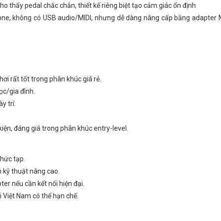
cho thấy pedal chắc chắn, thiết kế riêng biệt tạo cảm giác ổn định
hone, không có USB audio/MIDI, nhưng dễ dàng nâng cấp bằng adapter 
i rất tốt trong phân khúc giá rẻ.
ọc/gia đình.
y trí.
ện, đáng giá trong phân khúc entry-level.
phức tạp.
 kỹ thuật nâng cao.
er nếu cần kết nối hiện đại.
i Việt Nam có thể hạn chế.