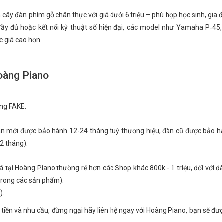
y đàn phím gỗ chân thực với giá dưới 6 triệu – phù hợp học sinh, gia đ
đầy đủ hoặc kết nối kỹ thuật số hiện đại, các model như Yamaha P‑45
 giá cao hơn.
oàng Piano
ng FAKE.
gan mới được bảo hành 12-24 tháng tuỳ thương hiệu, đàn cũ được bảo 
2 tháng).
giá tại Hoàng Piano thường rẻ hơn các Shop khác 800k - 1 triệu, đối với 
 trong các sản phẩm).
).
 tiền và nhu cầu, đừng ngại hãy liên hệ ngay với Hoàng Piano, bạn sẽ đư