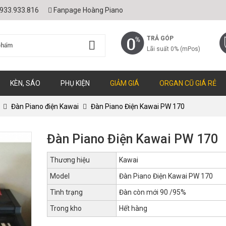
933.933.816
Fanpage Hoàng Piano
TRẢ GÓP
Lãi suất 0% (mPos)
KÈN, SÁO
PHỤ KIỆN
GIẢM GIÁ
ORGAN CŨ GIÁ RẺ
Đàn Piano điện Kawai
Đàn Piano Điện Kawai PW 170
Đàn Piano Điện Kawai PW 170
Thương hiệu
Kawai
Model
Đàn Piano Điện Kawai PW 170
Tình trạng
Đàn còn mới 90 /95%
Trong kho
Hết hàng