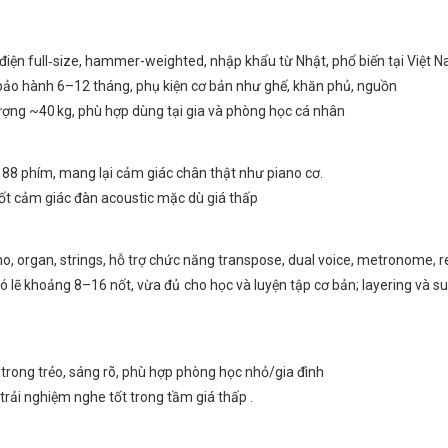
 full‑size, hammer-weighted, nhập khẩu từ Nhật, phổ biến tại Việt 
 bảo hành 6–12 tháng, phụ kiện cơ bản như ghế, khăn phủ, nguồn
lượng ~40 kg, phù hợp dùng tại gia và phòng học cá nhân
88 phím, mang lại cảm giác chân thật như piano cơ.
 tốt cảm giác đàn acoustic mặc dù giá thấp
no, organ, strings, hỗ trợ chức năng transpose, dual voice, metronome, r
lẽ khoảng 8–16 nốt, vừa đủ cho học và luyện tập cơ bản; layering và su
trong trẻo, sáng rõ, phù hợp phòng học nhỏ/gia đình
trải nghiệm nghe tốt trong tầm giá thấp .