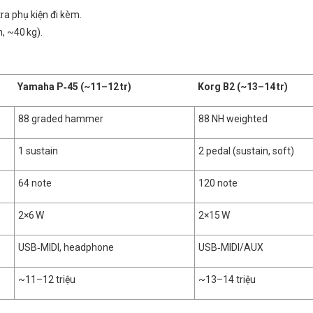
ra phụ kiện đi kèm.
, ~40 kg).
Yamaha P‑45 (~11–12 tr)
Korg B2 (~13–14 tr)
88 graded hammer
88 NH weighted
1 sustain
2 pedal (sustain, soft)
64 note
120 note
2×6 W
2×15 W
USB‑MIDI, headphone
USB‑MIDI/AUX
~11–12 triệu
~13–14 triệu