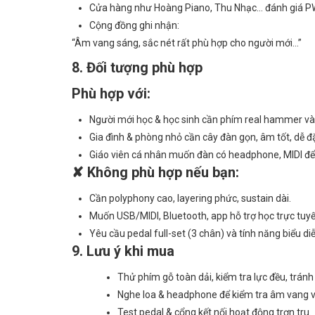
Cửa hàng như Hoàng Piano, Thu Nhạc… đánh giá PW‑
Cộng đồng ghi nhận:
“Âm vang sáng, sắc nét rất phù hợp cho người mới…”
8. Đối tượng phù hợp
Phù hợp với:
Người mới học & học sinh cần phím real hammer và 
Gia đình & phòng nhỏ cần cây đàn gọn, âm tốt, dễ đặ
Giáo viên cá nhân muốn đàn có headphone, MIDI để d
✘ Không phù hợp nếu bạn:
Cần polyphony cao, layering phức, sustain dài.
Muốn USB/MIDI, Bluetooth, app hỗ trợ học trực tuyế
Yêu cầu pedal full-set (3 chân) và tính năng biểu d
9. Lưu ý khi mua
Thử phím gỗ toàn dải, kiểm tra lực đều, tránh
Nghe loa & headphone để kiểm tra âm vang v
Test pedal & cổng kết nối hoạt động trơn tru.