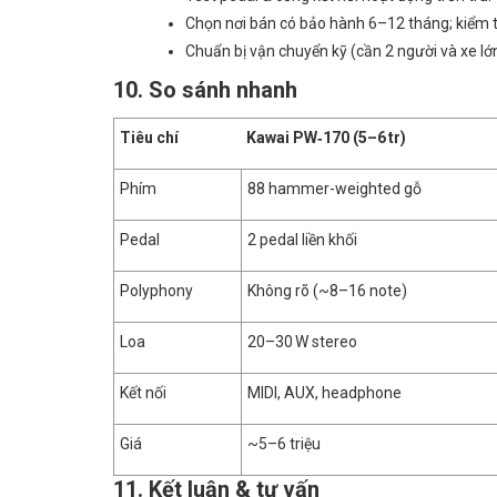
Chọn nơi bán có bảo hành 6–12 tháng; kiểm t
Chuẩn bị vận chuyển kỹ (cần 2 người và xe lớn
10. So sánh nhanh
Tiêu chí
Kawai PW‑170 (5–6 tr)
Phím
88 hammer-weighted gỗ
Pedal
2 pedal liền khối
Polyphony
Không rõ (~8–16 note)
Loa
20–30 W stereo
Kết nối
MIDI, AUX, headphone
Giá
~5–6 triệu
11. Kết luận & tư vấn