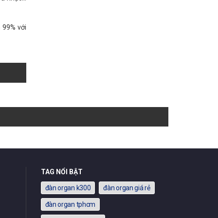
 99% với
TAG NỔI BẬT
đàn organ k300
đàn organ giá rẻ
đàn organ tphcm