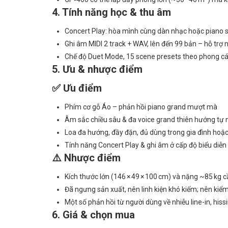
4. Tính năng học & thu âm
Concert Play: hòa mình cùng dàn nhạc hoặc piano s
Ghi âm MIDI 2 track + WAV, lên đến 99 bản – hỗ trợ 
Chế độ Duet Mode, 15 scene presets theo phong cá
5. Ưu & nhược điểm
✅ Ưu điểm
Phím cơ gỗ Áo – phản hồi piano grand mượt mà
Âm sắc chiều sâu & đa voice grand thiên hướng tự 
Loa đa hướng, đầy đặn, đủ dùng trong gia đình hoặ
Tính năng Concert Play & ghi âm ở cấp độ biểu diễ
⚠️ Nhược điểm
Kích thước lớn (146 × 49 × 100 cm) và nặng ~85 kg 
Đã ngưng sản xuất, nên linh kiện khó kiếm; nên kiểm
Một số phản hồi từ người dùng về nhiễu line-in, hi
6. Giá & chọn mua