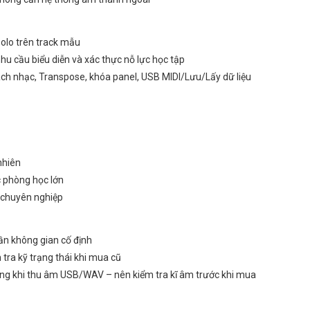
olo trên track mẫu
nhu cầu biểu diễn và xác thực nỗ lực học tập
ch nhạc, Transpose, khóa panel, USB MIDI/Lưu/Lấy dữ liệu
nhiên
c phòng học lớn
n chuyên nghiệp
cần không gian cố định
 tra kỹ trạng thái khi mua cũ
ssing khi thu âm USB/WAV – nên kiểm tra kĩ âm trước khi mua