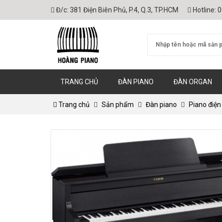
Đ/c:
381 Điện Biên Phủ, P.4, Q.3, TP.HCM
Hotline:
0
TRANG CHỦ
ĐÀN PIANO
ĐÀN ORGAN
Trang chủ
Sản phẩm
Đàn piano
Piano điện