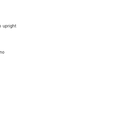
o upright
ano