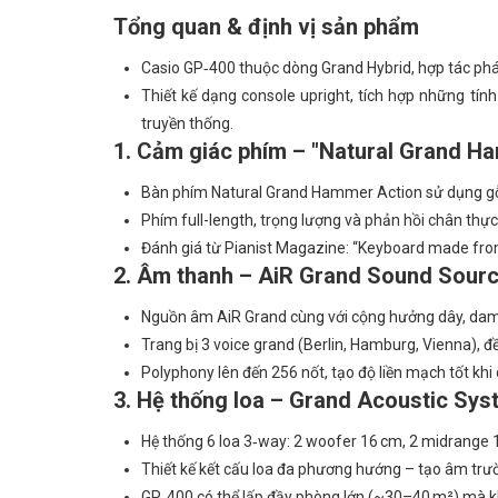
Tổng quan & định vị sản phẩm
Casio GP‑400 thuộc dòng Grand Hybrid, hợp tác phát
Thiết kế dạng console upright, tích hợp những tín
truyền thống.
1. Cảm giác phím – "Natural Grand H
Bàn phím Natural Grand Hammer Action sử dụng gỗ 
Phím full-length, trọng lượng và phản hồi chân th
Đánh giá từ Pianist Magazine: “Keyboard made from
2. Âm thanh – AiR Grand Sound Sour
Nguồn âm AiR Grand cùng với cộng hưởng dây, damp
Trang bị 3 voice grand (Berlin, Hamburg, Vienna), đ
Polyphony lên đến 256 nốt, tạo độ liền mạch tốt khi
3. Hệ thống loa – Grand Acoustic Sy
Hệ thống 6 loa 3‑way: 2 woofer 16 cm, 2 midrange 1
Thiết kế kết cấu loa đa phương hướng – tạo âm trườn
GP‑400 có thể lấp đầy phòng lớn (~30–40 m²) mà 