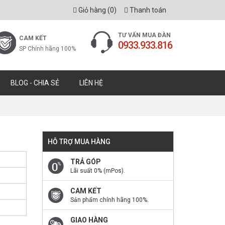
Giỏ hàng (
0
)
Thanh toán
TƯ VẤN MUA ĐÀN
CAM KẾT
0933.933.816
SP Chính hãng 100%
BLOG - CHIA SẺ
LIÊN HỆ
HỖ TRỢ MUA HÀNG
TRẢ GÓP
Lãi suất 0% (mPos).
CAM KẾT
Sản phẩm chính hãng 100%.
GIAO HÀNG