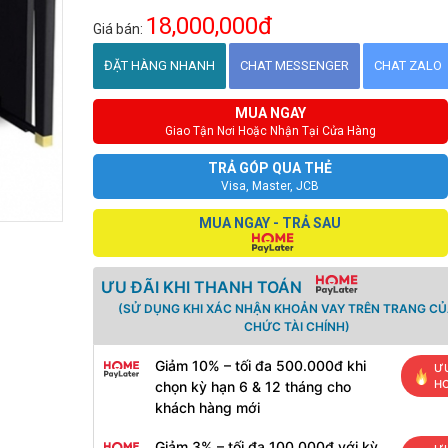
18,000,000đ
Giá bán:
ĐẶT HÀNG NHANH
CHAT MESSENGER
CHAT ZALO
MUA NGAY
Giao Tận Nơi Hoặc Nhận Tại Cửa Hàng
TRẢ GÓP QUA THẺ
Visa, Master, JCB
MUA NGAY - TRẢ SAU
ƯU ĐÃI KHI THANH TOÁN
(SỬ DỤNG KHI XÁC NHẬN KHOẢN VAY TRÊN TRANG CỦ
CHỨC TÀI CHÍNH)
Giảm 10% – tối đa 500.000đ khi
ƯU
H
chọn kỳ hạn 6 & 12 tháng cho
khách hàng mới
Giảm 3% – tối đa 100.000đ với kỳ