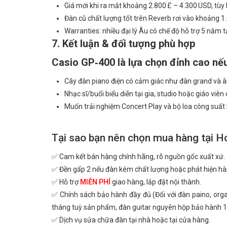
Giá mới khi ra mắt khoảng 2.800 £ – 4.300 USD, tùy 
Đàn cũ chất lượng tốt trên Reverb rơi vào khoảng 1
Warranties: nhiều đại lý Âu có chế độ hỗ trợ 5 năm tạ
7. Kết luận & đối tượng phù hợp
Casio GP‑400 là lựa chọn đỉnh cao nếu
Cây đàn piano điện có cảm giác như đàn grand và â
Nhạc sĩ/buổi biểu diễn tại gia, studio hoặc giáo viê
Muốn trải nghiệm Concert Play và bộ loa công suấ
Tại sao bạn nên chọn mua hàng tại H
✅ Cam kết bán hàng chính hãng, rõ nguồn gốc xuất xứ.
✅ Đền gấp 2 nếu đàn kém chất lượng hoặc phát hiện hà
✅ Hỗ trợ
MIỄN PHÍ
giao hàng, lắp đặt nội thành.
✅ Chính sách bảo hành đầy đủ (Đối với đàn paino, or
tháng tuỳ sản phẩm, đàn guitar nguyên hộp bảo hành 1
✅ Dịch vụ sửa chữa đàn tại nhà hoặc tại cửa hàng.