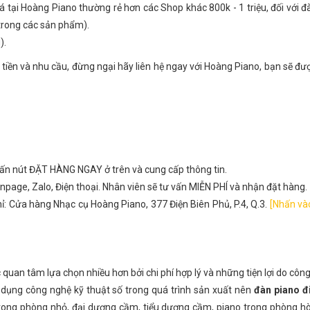
giá tại Hoàng Piano thường rẻ hơn các Shop khác 800k - 1 triệu, đối với 
 trong các sản phẩm).
).
 tiền và nhu cầu, đừng ngại hãy liên hệ ngay với Hoàng Piano, bạn sẽ đư
hấn nút ĐẶT HÀNG NGAY ở trên và cung cấp thông tin.
npage, Zalo, Điện thoại. Nhân viên sẽ tư vấn MIỄN PHÍ và nhận đặt hàng.
ỉ: Cửa hàng Nhạc cụ Hoàng Piano, 377 Điện Biên Phủ, P.4, Q.3.
[Nhấn và
quan tâm lựa chọn nhiều hơn bởi chi phí hợp lý và những tiện lợi do côn
ử dụng công nghệ kỹ thuật số trong quá trình sản xuất nên
đàn piano đ
rong phòng nhỏ, đại dương cầm, tiểu dương cầm, piano trong phòng hò