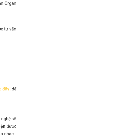
đàn Organ
ợc tư vấn
o đây]
để
g nghệ số
iện
được
a nhạc...