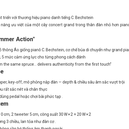
 triển với thương hiệu piano danh tiếng C. Bechstein
h năng ưu việt của một cây concert grand trong thân đàn nhỏ hơn pian
ammer Action"
thông Áo giống pianô C. Bechstein, cơ chế búa di chuyển như grand pi
ực; 5 mức cảm ứng lực cho từng phong cách đánh
 the same spruce… delivers authenticity from the first touch”
ce
er, key‑off, mô phỏng nắp đàn — depth & chiều sâu âm sắc vượt trội
ều rất sắc nét và chân thực
 dùng pedal hoặc chơi bài phức tạp .
stem
0 cm, 2 tweeter 5 cm, công suất 30 W × 2 + 20 W × 2
g 3 chiều, lan tỏa như đàn cơ .
không cần hệ thống âm thanh ngoài