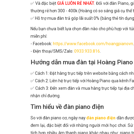
✅ Và đặc biệt
GIÁ LUÔN RẺ NHẤT
. Đối với đàn Piano, 
thường rẻ hơn 300 - 400k (Hoàng có so sáng giá cụ thể
✅ Hỗ trợ mua đàn trả góp lãi suất 0% (bằng thẻ tín dụng
Nếu bạn chưa biết lựa chọn đàn nào cho phù hợp với túi
miễn phí:
- Facebook:
https://www.facebook.com/hoangpianovn
.
- Điện thoại/SMS/Zalo:
0933.933.816
.
Hướng dẫn mua đàn tại Hoàng Piano
✅ Cách 1: Đặt hàng trực tiếp trên website bằng cách n
✅ Cách 2: Liên hệ trực tiếp với Hoàng Piano qua kênh Fa
✅ Cách 3: Đến xem đàn và mua hàng trực tiếp tại địa ch
nhận chỉ đường.
Tìm hiểu về đàn piano điện
So với đàn piano cơ, ngày nay
đàn piano điện
dần được 
đem lại, đặc biệt đối với những người mới học chơi. S
tích hợp nhiều âm thanh piano khác nhau như: piano t