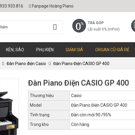
933.933.816
Fanpage Hoàng Piano
TRẢ GÓP
Lãi suất 0% (mPos)
KÈN, SÁO
PHỤ KIỆN
GIẢM GIÁ
ORGAN CŨ GIÁ RẺ
Đàn Piano điện Casio
Đàn Piano Điện CASIO GP 400
Đàn Piano Điện CASIO GP 400
Thương hiệu
Casio
Model
Đàn Piano Điện CASIO GP 400
Tình trạng
Đàn còn mới 90 /95%
Trong kho
Còn hàng