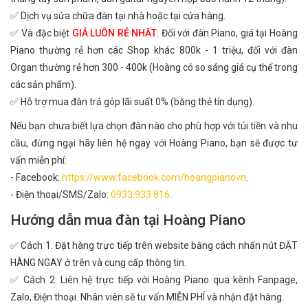
✅ Dịch vụ sửa chữa đàn tại nhà hoặc tại cửa hàng.
✅ Và đặc biệt
GIÁ LUÔN RẺ NHẤT
. Đối với đàn Piano, giá tại Hoàng
Piano thường rẻ hơn các Shop khác 800k - 1 triệu, đối với đàn
Organ thường rẻ hơn 300 - 400k (Hoàng có so sáng giá cụ thể trong
các sản phẩm).
✅ Hỗ trợ mua đàn trả góp lãi suất 0% (bằng thẻ tín dụng).
Nếu bạn chưa biết lựa chọn đàn nào cho phù hợp với túi tiền và nhu
cầu, đừng ngại hãy liên hệ ngay với Hoàng Piano, bạn sẽ được tư
vấn miễn phí:
- Facebook:
https://www.facebook.com/hoangpianovn
.
- Điện thoại/SMS/Zalo:
0933.933.816
.
Hướng dẫn mua đàn tại Hoàng Piano
✅ Cách 1: Đặt hàng trực tiếp trên website bằng cách nhấn nút ĐẶT
HÀNG NGAY ở trên và cung cấp thông tin.
✅ Cách 2: Liên hệ trực tiếp với Hoàng Piano qua kênh Fanpage,
Zalo, Điện thoại. Nhân viên sẽ tư vấn MIỄN PHÍ và nhận đặt hàng.