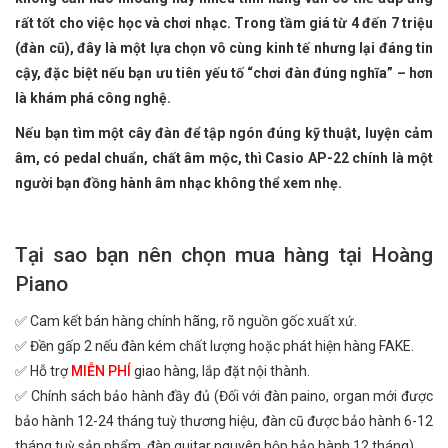
rất tốt cho việc học và chơi nhạc. Trong tầm giá từ 4 đến 7 triệu
(đàn cũ), đây là một lựa chọn vô cùng kinh tế nhưng lại đáng tin
cậy, đặc biệt nếu bạn ưu tiên yếu tố “chơi đàn đúng nghĩa” – hơn
là khám phá công nghệ.
Nếu bạn tìm một cây đàn để tập ngón đúng kỹ thuật, luyện cảm
âm, có pedal chuẩn, chất âm mộc, thì Casio AP-22 chính là một
người bạn đồng hành âm nhạc không thể xem nhẹ.
Tại sao bạn nên chọn mua hàng tại Hoàng
Piano
✅ Cam kết bán hàng chính hãng, rõ nguồn gốc xuất xứ.
✅ Đền gấp 2 nếu đàn kém chất lượng hoặc phát hiện hàng FAKE.
✅ Hỗ trợ
MIỄN PHÍ
giao hàng, lắp đặt nội thành.
✅ Chính sách bảo hành đầy đủ (Đối với đàn paino, organ mới được
bảo hành 12-24 tháng tuỳ thương hiệu, đàn cũ được bảo hành 6-12
tháng tuỳ sản phẩm, đàn guitar nguyên hộp bảo hành 12 tháng).