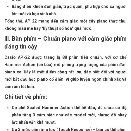
Bảng điều khiển đơn giản, trực quan, phù hợp cho cả người
lớn tuổi và học sinh nhỏ.
Tổng thể, AP-22 mang đến cảm giác một cây piano thực thụ,
không màu mè hay "kỹ thuật số hóa" quá mức.
III. Bàn phím – Chuẩn piano với cảm giác phím
đáng tin cậy
Casio AP-22 được trang bị 88 phím tiêu chuẩn, với cơ chế
Hammer Action (cơ búa) mô phỏng trọng lượng của phím đàn
piano cơ. Đây là một điểm cộng rất lớn, đặc biệt đối với người
mới bắt đầu học piano cổ điển, vì giúp luyện ngón chính xác và
cảm âm tốt hơn.
Chi tiết về phím:
Cơ chế Scaled Hammer Action thế hệ đầu, dù chưa có độ
phân tầng 3 cảm biến như các model mới, nhưng độ nhạy
lực nhấn vẫn khá mượt.
Có 3 mức cảm ứng lực (Touch Response) – bạn có thể chọn