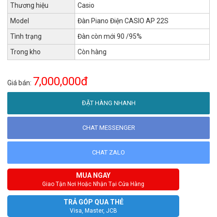
Thương hiệu
Casio
Model
Đàn Piano Điện CASIO AP 22S
Tình trạng
Đàn còn mới 90 /95%
Trong kho
Còn hàng
7,000,000đ
Giá bán:
ĐẶT HÀNG NHANH
CHAT MESSENGER
CHAT ZALO
MUA NGAY
Giao Tận Nơi Hoặc Nhận Tại Cửa Hàng
TRẢ GÓP QUA THẺ
Visa, Master, JCB