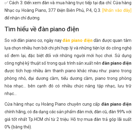
✅ Cách 3: Đến xem đàn và mua hàng trực tiếp tại địa chỉ: Cửa hàng
Nhạc cụ Hoàng Piano, 377 Điện Biên Phủ, P.4, Q.3.
[Nhấn vào đây]
để nhận chỉ đường.
Tìm hiểu về đàn piano điện
So với đàn piano cơ, ngày nay
đàn piano điện
dần được quan tâm
lựa chọn nhiều hơn bởi chi phí hợp lý và những tiện lợi do công nghệ
số đem lại, đặc biệt đối với những người mới học chơi. Sử dụng
công nghệ kỹ thuật số trong quá trình sản xuất nên
đàn piano điện
được tích hợp nhiều âm thanh piano khác nhau như: piano trong
phòng nhỏ, đại dương cầm, tiểu dương cầm, piano trong phòng
hòa nhạc... bên cạnh đó có nhiều chức năng tập nhạc, lưu trữ
nhạc...
Cửa hàng nhạc cụ Hoàng Piano chuyên cung cấp
đàn piano điện
chính hãng, có đa dạng các sản phẩm đàn mới, đàn cũ, đàn 99% với
giá tốt nhất Tp.HCM chỉ từ 2 triệu. Hỗ trợ mua đàn trả góp lãi suất
0% (bằng thẻ).