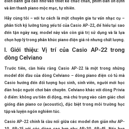
điển đánh giá cao nhờ vào thiết kế chắc chắn, phím đàn ổn định
và âm thanh piano mộc mạc, tự nhiên.
Hãy cùng tôi – với tư cách là một chuyên gia tư vấn nhạc cụ –
phân tích kỹ lưỡng từng yếu tố của Casio AP-22, để hiểu tại sao
đến tận ngày nay, model này vẫn còn giá trị sử dụng và là lựa
chọn hợp lý trong phân khúc piano điện giá rẻ nhưng chất lượng.
I. Giới thiệu: Vị trí của Casio AP-22 trong
dòng Celviano
Trước tiên, cần hiểu rằng Casio AP-22 là một trong những
model đời đầu của dòng Celviano – dòng piano điện có tủ mà
Casio hướng đến đối tượng học sinh, sinh viên, người mới học
đàn hoặc người chơi bán chuyên. Celviano khác với dòng Privia
ở điểm: không ưu tiên di động, mà chú trọng vào cảm giác chơi
giống đàn piano cơ (acoustic), đặc biệt trong môi trường học
tập và luyện ngón nghiêm túc.
Casio AP-22 chính là cầu nối giữa các model đơn giản như AP-
10, AP-15 với các dòng cao hơn như AP-30, AP-45. Nếu bạn