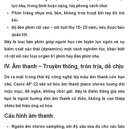
lực nhẹ, trung bình hoặc nặng, tùy phong cách chơi.
Phím tráng nhựa mờ, bền, không trơn trượt khi tay đổ mồ
hôi.
Độ bền phím rất cao – với tuổi thọ 10–20 năm, nếu được bảo
quản tốt.
Đây là loại bàn phím giúp người học rèn luyện lực ngón và sự
kiểm soát sắc thái (dynamics) một cách nghiêm túc, khác biệt
rõ rệt với các loại organ 61 phím hay đàn phím nhẹ.
IV. Âm thanh – Truyền thống, tròn trịa, dễ chịu
Dù ra mắt trong thời kỳ công nghệ lấy mẫu âm thanh còn hạn
chế, Casio AP-22 vẫn sở hữu âm thanh piano stereo tương đối
mộc mạc, dễ nghe, không chói gắt. Đây là điểm đáng giá nếu
bạn là người hướng đến âm thanh cổ điển, không bị can thiệp
nhiều bởi hiệu ứng số hóa.
Cấu hình âm thanh:
Nguồn âm stereo sampling, với độ sâu vừa đủ cho các bản