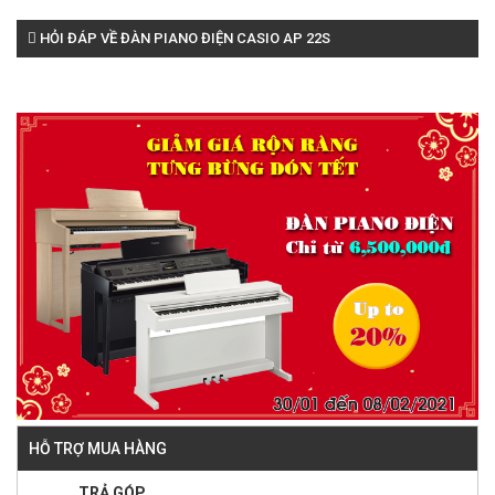
HỎI ĐÁP VỀ ĐÀN PIANO ĐIỆN CASIO AP 22S
HỖ TRỢ MUA HÀNG
TRẢ GÓP