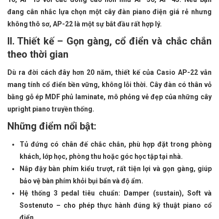
đang cân nhắc lựa chọn một cây đàn piano điện giá rẻ nhưng
không thô sơ, AP-22 là một sự bắt đầu rất hợp lý.
II. Thiết kế – Gọn gàng, cổ điển và chắc chắn
theo thời gian
Dù ra đời cách đây hơn 20 năm, thiết kế của Casio AP-22 vẫn
mang tính cổ điển bền vững, không lỗi thời. Cây đàn có thân vỏ
bằng gỗ ép MDF phủ laminate, mô phỏng vẻ đẹp của những cây
upright piano truyền thống.
Những điểm nổi bật:
Tủ đứng có chân đế chắc chắn, phù hợp đặt trong phòng
khách, lớp học, phòng thu hoặc góc học tập tại nhà.
Nắp đậy bàn phím kiểu trượt, rất tiện lợi và gọn gàng, giúp
bảo vệ bàn phím khỏi bụi bẩn và độ ẩm.
Hệ thống 3 pedal tiêu chuẩn: Damper (sustain), Soft và
Sostenuto – cho phép thực hành đúng kỹ thuật piano cổ
điển.