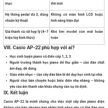
mạc
đời mới
Hệ thống pedal đủ 3, đúng
Không có màn hình LCD hoặc
chuẩn kỹ thuật
tính năng hiện đại
Giá thành cũ rất hợp lý (4–7
Khó tìm model còn mới hoàn
triệu tùy hình thức)
toàn
VIII. Casio AP-22 phù hợp với ai?
Học sinh luyện piano cổ điển cấp 1, 2, 3.
Người trưởng thành học piano để thư giãn – cần đàn chất
âm đẹp, dễ dùng.
Giáo viên nhạc – cần cây đàn bền bỉ để dạy học sinh tại nhà.
Người chơi bán chuyên hoặc biểu diễn nhẹ nhàng – không
yêu cầu âm thanh sân khấu nhưng cần sự ổn định.
IX. Kết luận
Casio AP-22 là minh chứng cho việc một cây đàn piano điện
không cần hào nhoáng hay nhiều tính năng vẫn có thể đáp ứng