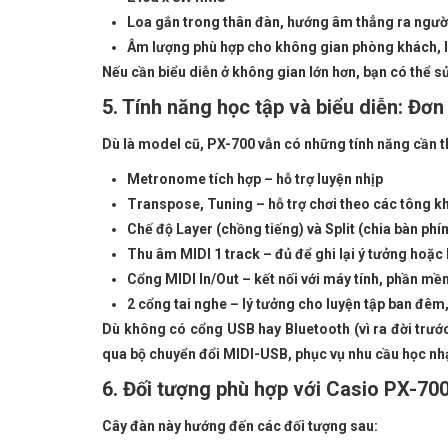
Loa gắn trong thân đàn, hướng âm thẳng ra ngườ
Âm lượng phù hợp cho không gian phòng khách, l
Nếu cần biểu diễn ở không gian lớn hơn, bạn có thể s
5. Tính năng học tập và biểu diễn: Đơ
Dù là model cũ, PX-700 vẫn có những tính năng cần th
Metronome tích hợp – hỗ trợ luyện nhịp
Transpose, Tuning – hỗ trợ chơi theo các tông k
Chế độ Layer (chồng tiếng) và Split (chia bàn phím
Thu âm MIDI 1 track – đủ để ghi lại ý tưởng hoặc 
Cổng MIDI In/Out – kết nối với máy tính, phần 
2 cổng tai nghe – lý tưởng cho luyện tập ban đêm
Dù không có cổng USB hay Bluetooth (vì ra đời trước
qua bộ chuyển đổi MIDI-USB, phục vụ nhu cầu học n
6. Đối tượng phù hợp với Casio PX-70
Cây đàn này hướng đến các đối tượng sau: