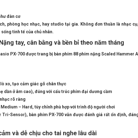
như đàn cơ
ch, phòng học nhạc, hay studio tại gia. Không đơn thuần là nhạc cụ
 sống tinh tế của chủ nhân.
ặng tay, cân bằng và bền bỉ theo năm tháng
 Casio PX-700 được trang bị bàn phím 88 phím nặng Scaled Hammer Ac
ò xo, tạo cảm giác gõ chân thực
hẹ dần ở âm cao), đúng với cấu trúc phím đại dương cầm
 nhạc rõ ràng
 Medium – Hard, tùy chỉnh phù hợp với trình độ người chơi
ư Tri-Sensor), bàn phím PX-700 vẫn được đánh giá rất ổn định, đáng 
ảm và dễ chịu cho tai nghe lâu dài