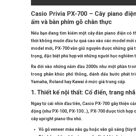
Casio Privia PX-700 – Cây piano điệ
ấm và bàn phím gõ chân thực
Nếu bạn đang tìm kiếm một cây đàn piano điện có thi
thời không muốn đầu tư quá cao vào các model mới đắ
model mới, PX-700 vẫn giữ nguyên được những giá trị
trọng, đặc biệt phù hợp với những người học nghiêm t
Ra đời vào những năm đầu 2000s như một phần trong 
trong phân khúc phổ thông, đánh dấu bước phát tr
Yamaha, Roland hay Kawai ở mức giá trung cấp.
1. Thiết kế nội thất: Cổ điển, trang n
Ngay từ cái nhìn đầu tiên, Casio PX-700 gây thiện cả
động (như PX-100, PX-130…), PX-700 được tích hợp cố
cây upright piano thu nhỏ.
Vỏ gỗ veneer màu nâu gụ hoặc vân gỗ sáng (tùy th