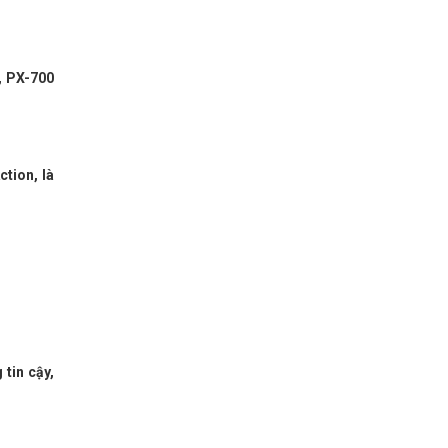
, PX-700
tion, là
tin cậy,