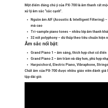
Một điểm đáng chú ý của PX-700 là âm thanh rất mộ
xử lý âm sắc “sắc cạnh”.
Nguồn âm AIF (Acoustic & Intelligent Filtering) 
mà cao
Tri-sample piano tones – nhiều lớp âm thanh khá
32 nốt polyphony – dù thấp theo tiêu chuẩn hiện
Âm sắc nổi bật:
Grand Piano 1 – âm sáng, thích hợp chơi cổ điển
Grand Piano 2 – âm trầm và dày hơn, phù hợp nhạc
Harpsichord, Electric Piano, Vibraphone, String
Chất âm của PX-700 được nhiều giáo viên đánh giá là
tập dài giờ.