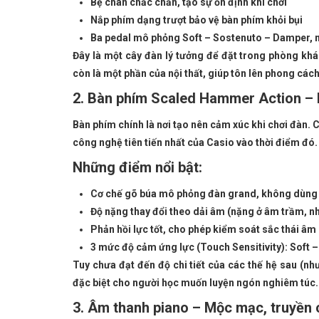
Bệ chân chắc chắn, tạo sự ổn định khi chơi
Nắp phím dạng trượt bảo vệ bàn phím khỏi bụi
Ba pedal mô phỏng Soft – Sostenuto – Damper, 
Đây là một cây đàn lý tưởng để đặt trong phòng khá
còn là một phần của nội thất, giúp tôn lên phong cách
2. Bàn phím Scaled Hammer Action – N
Bàn phím chính là nơi tạo nên cảm xúc khi chơi đàn.
công nghệ tiên tiến nhất của Casio vào thời điểm đó.
Những điểm nổi bật:
Cơ chế gõ búa mô phỏng đàn grand, không dùng l
Độ nặng thay đổi theo dải âm (nặng ở âm trầm, n
Phản hồi lực tốt, cho phép kiểm soát sắc thái âm
3 mức độ cảm ứng lực (Touch Sensitivity): Soft –
Tuy chưa đạt đến độ chi tiết của các thế hệ sau (nh
đặc biệt cho người học muốn luyện ngón nghiêm túc.
3. Âm thanh piano – Mộc mạc, truyền c