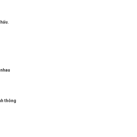
khấu.
c nhau
ính thông