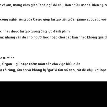
c và ấm, mang cảm giác “analog” dễ chịu hơn nhiều model hiện đại 
– công nghệ riêng của Casio giúp tái tạo tiếng đàn piano acoustic vớ
c nhau được tái tạo tương ứng lực đánh phím
 nay, nhưng vẫn đủ cho người học hoặc chơi các bản nhạc không quá p
 trữ tình
s, Organ – giúp tạo thêm màu sắc cho việc biểu diễn
 rõ ràng, ấm áp và không bị "gắt" ở tần số cao, rất dễ chịu khi học