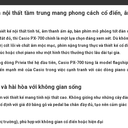
n nội thất tầm trung mang phong cách cổ điển, 
ết kế nội thất tinh tế, âm thanh ấm áp, bàn phím mô phỏng tốt đàn 
t đỏ, thì Casio PX-700 chính là một lựa chọn đáng xem xét. Dù khôn
 cốt lõi về chất âm mộc mạc, phím nặng trung thực và thiết kế cổ đ
úc hoặc chơi piano như một hình thức thưởng thức lâu dài tại gia.
dòng Privia thế hệ đầu tiên, Casio PX-700 từng là model flagship 
iển mạnh mẽ của Casio trong việc cạnh tranh với các dòng piano 
hã và hài hòa với không gian sống
m với thiết kế mang tính nội thất cao. Không giống như những cây đà
 định với giá đỡ bằng gỗ và pedal ba chân đầy đủ, tạo nên cảm giác
ị trường), phù hợp với không gian cổ điển hoặc hiện đại