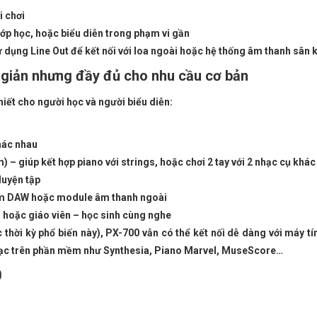
i chơi
ớp học, hoặc biểu diễn trong phạm vi gần
ử dụng Line Out để kết nối với loa ngoài hoặc hệ thống âm thanh sân 
n giản nhưng đầy đủ cho nhu cầu cơ bản
iết cho người học và người biểu diễn:
hác nhau
) – giúp kết hợp piano với strings, hoặc chơi 2 tay với 2 nhạc cụ khá
luyện tập
mềm DAW hoặc module âm thanh ngoài
, hoặc giáo viên – học sinh cùng nghe
 thời kỳ phổ biến này), PX-700 vẫn có thể kết nối dễ dàng với máy t
hạc trên phần mềm như Synthesia, Piano Marvel, MuseScore…
0