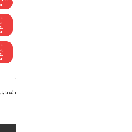
 ĐÃI
OT
ÊU
I,
ÊU
OT
ÊU
I,
ÊU
OT
t, là sản