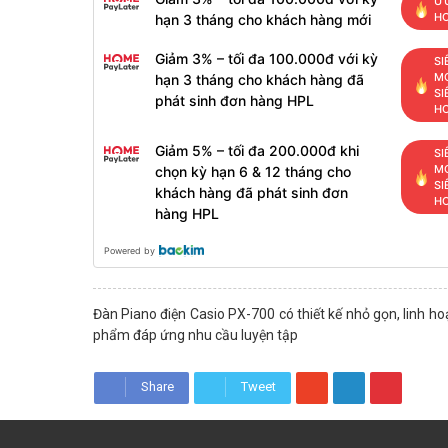
ƯU
H
hạn 3 tháng cho khách hàng mới
Giảm 3% – tối đa 100.000đ với kỳ
SI
MỚ
hạn 3 tháng cho khách hàng đã
SI
phát sinh đơn hàng HPL
H
Giảm 5% – tối đa 200.000đ khi
SI
MỚ
chọn kỳ hạn 6 & 12 tháng cho
SI
khách hàng đã phát sinh đơn
H
hàng HPL
Powered by
Đàn Piano điện Casio PX-700 có thiết kế nhỏ gọn, linh hoạ
phẩm đáp ứng nhu cầu luyện tập
Share
Tweet