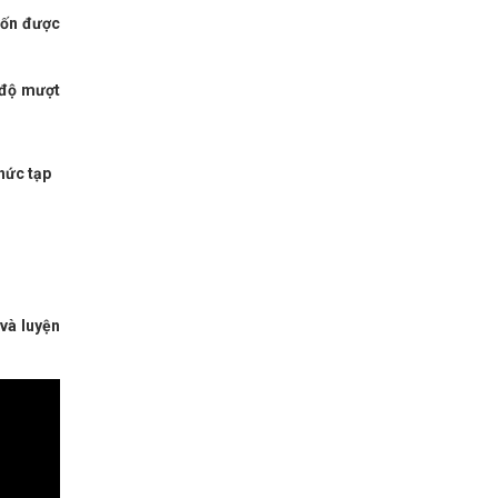
vốn được
i độ mượt
hức tạp
 và luyện