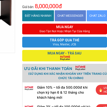
8,000,000đ
Giá bán:
ĐẶT HÀNG NHANH
CHAT MESSENGER
CHAT ZALO
MUA NGAY
Giao Tận Nơi Hoặc Nhận Tại Cửa Hàng
TRẢ GÓP QUA THẺ
Visa, Master, JCB
MUA NGAY - TRẢ SAU
ƯU ĐÃI KHI THANH TOÁN
(SỬ DỤNG KHI XÁC NHẬN KHOẢN VAY TRÊN TRANG CỦ
CHỨC TÀI CHÍNH)
Giảm 10% – tối đa 500.000đ khi
ƯU
H
chọn kỳ hạn 6 & 12 tháng cho
khách hàng mới
Giảm 3% – tối đa 100.000đ với kỳ