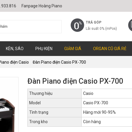
.933.816
Fanpage Hoàng Piano
TRẢ GÓP
Lãi suất 0% (mPos)
KÈN, SÁO
PHỤ KIỆN
GIẢM GIÁ
ORGAN CŨ GIÁ RẺ
iano điện Casio
Đàn Piano điện Casio PX-700
Đàn Piano điện Casio PX-700
Thương hiệu
Casio
Model
Casio PX-700
Tình trạng
Hàng mới 90-95%
Trong kho
Còn hàng