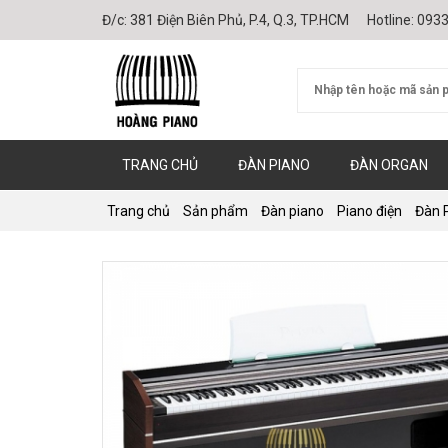
Đ/c:
381 Điện Biên Phủ, P.4, Q.3, TP.HCM
Hotline:
0933
TRANG CHỦ
ĐÀN PIANO
ĐÀN ORGAN
Trang chủ
Sản phẩm
Đàn piano
Piano điện
Đàn P