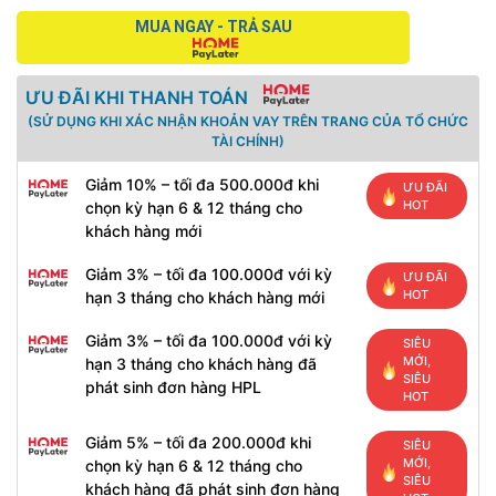
MUA NGAY - TRẢ SAU
ƯU ĐÃI KHI THANH TOÁN
(SỬ DỤNG KHI XÁC NHẬN KHOẢN VAY TRÊN TRANG CỦA TỔ CHỨC
TÀI CHÍNH)
Giảm 10% – tối đa 500.000đ khi
ƯU ĐÃI
HOT
chọn kỳ hạn 6 & 12 tháng cho
khách hàng mới
Giảm 3% – tối đa 100.000đ với kỳ
ƯU ĐÃI
HOT
hạn 3 tháng cho khách hàng mới
Giảm 3% – tối đa 100.000đ với kỳ
SIÊU
MỚI,
hạn 3 tháng cho khách hàng đã
SIÊU
phát sinh đơn hàng HPL
HOT
Giảm 5% – tối đa 200.000đ khi
SIÊU
MỚI,
chọn kỳ hạn 6 & 12 tháng cho
SIÊU
khách hàng đã phát sinh đơn hàng