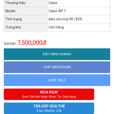
Thương hiệu
Casio
Model
Casio AP 7
Tình trạng
Đàn còn mới 90 /95%
Trong kho
Còn hàng
7,500,000đ
Giá bán:
ĐẶT HÀNG NHANH
CHAT MESSENGER
CHAT ZALO
MUA NGAY
Giao Tận Nơi Hoặc Nhận Tại Cửa Hàng
TRẢ GÓP QUA THẺ
Visa, Master, JCB