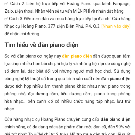
✅ Cách 2: Liên hệ trực tiếp với Hoàng Piano qua kênh Fanpage,
Zalo, Điện thoại. Nhân viên sẽ tư vấn MIỄN PHÍ và nhận đặt hàng.
✅ Cách 3: Đến xem đàn và mua hàng trực tiếp tại địa chỉ: Cửa hàng
Nhạc cụ Hoàng Piano, 377 Điện Biên Phủ, P.4, Q.3.
[Nhấn vào đây]
để nhận chỉ đường.
Tìm hiểu về đàn piano điện
So với đàn piano cơ, ngày nay
đàn piano điện
dần được quan tâm
lựa chọn nhiều hơn bởi chi phí hợp lý và những tiện lợi do công nghệ
số đem lại, đặc biệt đối với những người mới học chơi. Sử dụng
công nghệ kỹ thuật số trong quá trình sản xuất nên
đàn piano điện
được tích hợp nhiều âm thanh piano khác nhau như: piano trong
phòng nhỏ, đại dương cầm, tiểu dương cầm, piano trong phòng
hòa nhạc... bên cạnh đó có nhiều chức năng tập nhạc, lưu trữ
nhạc...
Cửa hàng nhạc cụ Hoàng Piano chuyên cung cấp
đàn piano điện
chính hãng, có đa dạng các sản phẩm đàn mới, đàn cũ, đàn 99% với
giá tốt nhất Tp.HCM chỉ từ 2 triệu. Hỗ trợ mua đàn trả góp lãi suất