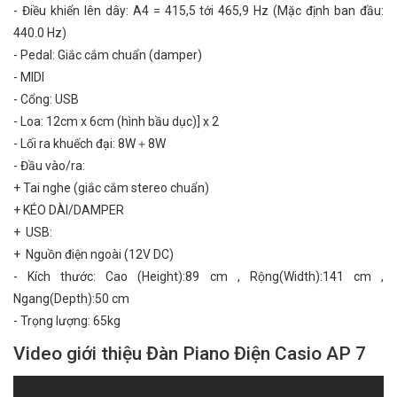
- Điều khiển lên dây: A4 = 415,5 tới 465,9 Hz (Mặc định ban đầu:
440.0 Hz)
- Pedal: Giắc cắm chuẩn (damper)
- MIDI
- Cổng: USB
- Loa: 12cm x 6cm (hình bầu dục)] x 2
- Lối ra khuếch đại: 8W＋8W
- Đầu vào/ra:
+ Tai nghe (giắc cắm stereo chuẩn)
+ KÉO DÀI/DAMPER
+ USB:
+ Nguồn điện ngoài (12V DC)
- Kích thước: Cao (Height):89 cm , Rộng(Width):141 cm ,
Ngang(Depth):50 cm
- Trọng lượng: 65kg
Video giới thiệu Đàn Piano Điện Casio AP 7