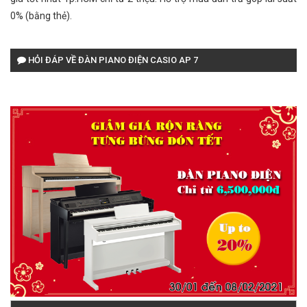
0% (bằng thẻ).
HỎI ĐÁP VỀ ĐÀN PIANO ĐIỆN CASIO AP 7