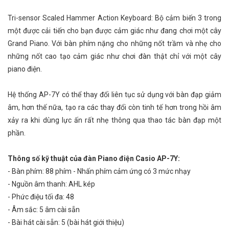
Tri-sensor Scaled Hammer Action Keyboard: Bộ cảm biến 3 trong
một được cải tiến cho bạn được cảm giác như đang chơi một cây
Grand Piano. Với bàn phím nặng cho những nốt trầm và nhẹ cho
những nốt cao tạo cảm giác như chơi đàn thật chỉ với một cây
piano điện.
Hệ thống AP-7Y có thể thay đổi liên tục sử dụng với bàn đạp giảm
âm, hơn thế nữa, tạo ra các thay đổi còn tinh tế hơn trong hồi âm
xảy ra khi dùng lực ấn rất nhẹ thông qua thao tác bàn đạp một
phần.
Thông số kỹ thuật của đàn Piano điện Casio AP-7Y:
- Bàn phím: 88 phím - Nhấn phím cảm ứng có 3 mức nhạy
- Nguồn âm thanh: AHL kép
- Phức điệu tối đa: 48
- Âm sắc: 5 âm cài sẵn
- Bài hát cài sẵn: 5 (bài hát giới thiệu)