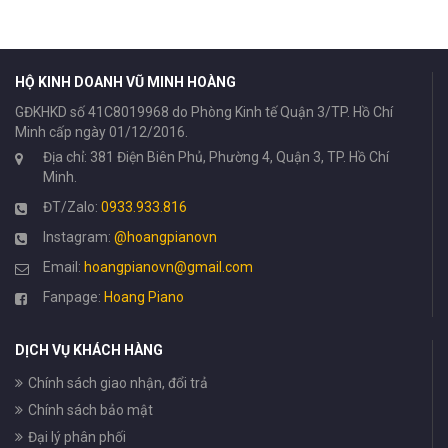
HỘ KINH DOANH VŨ MINH HOÀNG
GĐKHKD số 41C8019968 do Phòng Kinh tế Quận 3/TP. Hồ Chí
Minh cấp ngày 01/12/2016.
Địa chỉ: 381 Điện Biên Phủ, Phường 4, Quận 3, TP. Hồ Chí
Minh.
ĐT/Zalo:
0933.933.816
Instagram:
@hoangpianovn
Email:
hoangpianovn@gmail.com
Fanpage:
Hoang Piano
DỊCH VỤ KHÁCH HÀNG
Chính sách giao nhận, đổi trả
Chính sách bảo mật
Đại lý phân phối