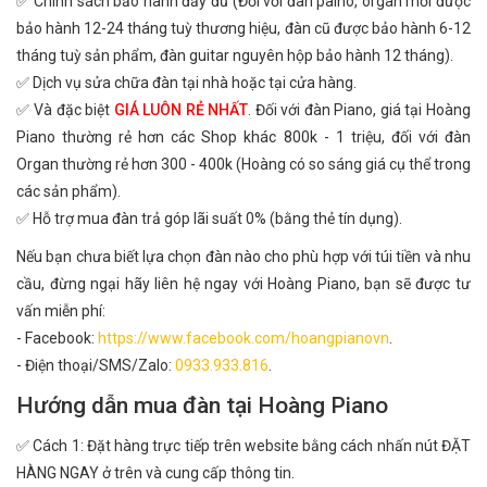
✅ Chính sách bảo hành đầy đủ (Đối với đàn paino, organ mới được
bảo hành 12-24 tháng tuỳ thương hiệu, đàn cũ được bảo hành 6-12
tháng tuỳ sản phẩm, đàn guitar nguyên hộp bảo hành 12 tháng).
✅ Dịch vụ sửa chữa đàn tại nhà hoặc tại cửa hàng.
✅ Và đặc biệt
GIÁ LUÔN RẺ NHẤT
. Đối với đàn Piano, giá tại Hoàng
Piano thường rẻ hơn các Shop khác 800k - 1 triệu, đối với đàn
Organ thường rẻ hơn 300 - 400k (Hoàng có so sáng giá cụ thể trong
các sản phẩm).
✅ Hỗ trợ mua đàn trả góp lãi suất 0% (bằng thẻ tín dụng).
Nếu bạn chưa biết lựa chọn đàn nào cho phù hợp với túi tiền và nhu
cầu, đừng ngại hãy liên hệ ngay với Hoàng Piano, bạn sẽ được tư
vấn miễn phí:
- Facebook:
https://www.facebook.com/hoangpianovn
.
- Điện thoại/SMS/Zalo:
0933.933.816
.
Hướng dẫn mua đàn tại Hoàng Piano
✅ Cách 1: Đặt hàng trực tiếp trên website bằng cách nhấn nút ĐẶT
HÀNG NGAY ở trên và cung cấp thông tin.