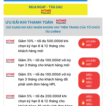
MUA NGAY - TRẢ SAU
ƯU ĐÃI KHI THANH TOÁN
(SỬ DỤNG KHI XÁC NHẬN KHOẢN VAY TRÊN TRANG CỦA TỔ CHỨC
TÀI CHÍNH)
Giảm 10% – tối đa 500.000đ khi
ƯU ĐÃI
HOT
chọn kỳ hạn 6 & 12 tháng cho
khách hàng mới
Giảm 3% – tối đa 100.000đ với kỳ
ƯU ĐÃI
HOT
hạn 3 tháng cho khách hàng mới
Giảm 3% – tối đa 100.000đ với kỳ
SIÊU
MỚI,
hạn 3 tháng cho khách hàng đã
SIÊU
phát sinh đơn hàng HPL
HOT
Giảm 5% – tối đa 200.000đ khi
SIÊU
MỚI,
chọn kỳ hạn 6 & 12 tháng cho
SIÊU
khách hàng đã phát sinh đơn hàng