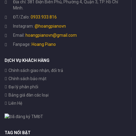
Địa chỉ: 381 Điện Biên Phủ, Phường 4, Quận 3, TP. Hồ Chí
Minh.
ĐT/Zalo:
0933.933.816
Instagram:
@hoangpianovn
Email:
hoangpianovn@gmail.com
Fanpage:
Hoang Piano
DỊCH VỤ KHÁCH HÀNG
Chính sách giao nhận, đổi trả
Chính sách bảo mật
Đại lý phân phối
Bảng giá đàn các loại
Liên Hệ
TAG NỔI BẬT