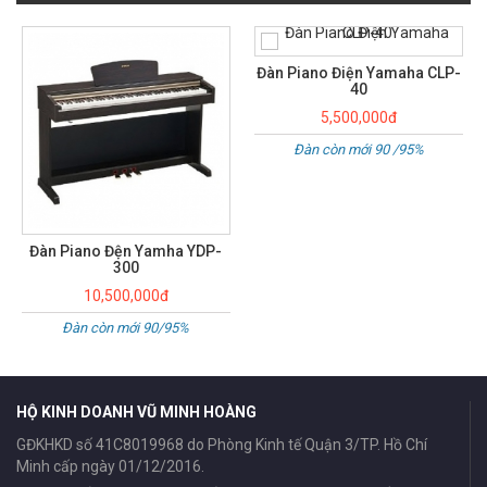
Đàn Piano Điện Yamaha CLP-
40
5,500,000đ
Đàn còn mới 90 /95%
Đàn Piano điện Yamaha YDP-
163
16,500,000đ
LIKE NEW 98%
HỘ KINH DOANH VŨ MINH HOÀNG
GĐKHKD số 41C8019968 do Phòng Kinh tế Quận 3/TP. Hồ Chí
Minh cấp ngày 01/12/2016.