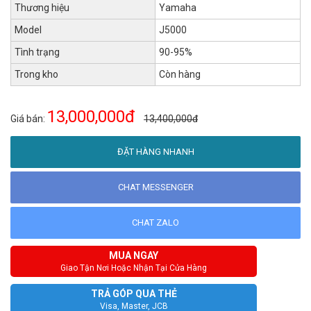
Thương hiệu
Yamaha
Model
J5000
Tình trạng
90-95%
Trong kho
Còn hàng
13,000,000đ
Giá bán:
13,400,000đ
ĐẶT HÀNG NHANH
CHAT MESSENGER
CHAT ZALO
MUA NGAY
Giao Tận Nơi Hoặc Nhận Tại Cửa Hàng
TRẢ GÓP QUA THẺ
Visa, Master, JCB