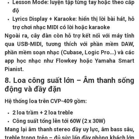
Lesson Mode: luyện tập từng tay hoặc theo cấp
độ
Lyrics Display + Karaoke: hiển thị lời bài hát, hỗ
trợ chơi nhạc MIDI có lời hoặc karaoke
Ngoài ra, cây đàn còn hỗ trợ kết nối với máy tính
qua USB-MIDI, tương thích với phần mềm DAW,
phần mềm soạn nhạc (Cubase, Logic Pro…) và các
app học nhạc như Flowkey hoặc Yamaha Smart
Pianist.
8. Loa công suất lớn – Âm thanh sống
động và đầy đặn
Hệ thống loa trên CVP-409 gồm:
2 loa trầm + 2 loa treble
Công suất tổng lên tới 60W (2 x 30W)
Mang lại âm thanh stereo đầy uy lực, âm bass sâu,
treble trong trẻo – đủ sức lấp đầy phòng khách lớn