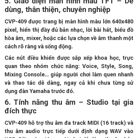
5. Giao diện màn hình màu TFT – Dễ
dùng, thân thiện, chuyên nghiệp
CVP-409 được trang bị màn hình màu lớn 640x480
pixel, hiển thị đầy đủ bản nhạc, lời bài hát, biểu đồ
hòa âm, mixer, hoặc các lựa chọn về âm thanh một
cách rõ ràng và sống động.
Các nút điều khiển được sắp xếp khoa học, trực
quan theo nhóm chức năng: Voice, Style, Song,
Mixing Console… giúp người chơi làm quen nhanh
và thao tác dễ dàng, ngay cả khi chưa từng sử
dụng đàn Yamaha trước đó.
6. Tính năng thu âm – Studio tại gia
đích thực
CVP-409 hỗ trợ thu âm đa track MIDI (16 track) và
thu âm audio trực tiếp dưới định dạng WAV vào