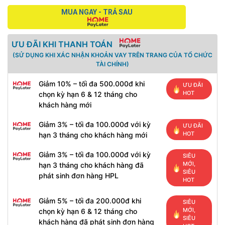
MUA NGAY - TRẢ SAU
ƯU ĐÃI KHI THANH TOÁN
(SỬ DỤNG KHI XÁC NHẬN KHOẢN VAY TRÊN TRANG CỦA TỔ CHỨC
TÀI CHÍNH)
Giảm 10% – tối đa 500.000đ khi
ƯU ĐÃI
HOT
chọn kỳ hạn 6 & 12 tháng cho
khách hàng mới
Giảm 3% – tối đa 100.000đ với kỳ
ƯU ĐÃI
HOT
hạn 3 tháng cho khách hàng mới
Giảm 3% – tối đa 100.000đ với kỳ
SIÊU
MỚI,
hạn 3 tháng cho khách hàng đã
SIÊU
phát sinh đơn hàng HPL
HOT
Giảm 5% – tối đa 200.000đ khi
SIÊU
MỚI,
chọn kỳ hạn 6 & 12 tháng cho
SIÊU
khách hàng đã phát sinh đơn hàng