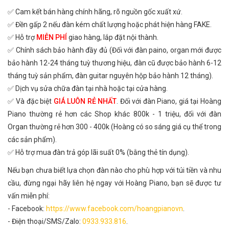
✅ Cam kết bán hàng chính hãng, rõ nguồn gốc xuất xứ.
✅ Đền gấp 2 nếu đàn kém chất lượng hoặc phát hiện hàng FAKE.
✅ Hỗ trợ
MIỄN PHÍ
giao hàng, lắp đặt nội thành.
✅ Chính sách bảo hành đầy đủ (Đối với đàn paino, organ mới được
bảo hành 12-24 tháng tuỳ thương hiệu, đàn cũ được bảo hành 6-12
tháng tuỳ sản phẩm, đàn guitar nguyên hộp bảo hành 12 tháng).
✅ Dịch vụ sửa chữa đàn tại nhà hoặc tại cửa hàng.
✅ Và đặc biệt
GIÁ LUÔN RẺ NHẤT
. Đối với đàn Piano, giá tại Hoàng
Piano thường rẻ hơn các Shop khác 800k - 1 triệu, đối với đàn
Organ thường rẻ hơn 300 - 400k (Hoàng có so sáng giá cụ thể trong
các sản phẩm).
✅ Hỗ trợ mua đàn trả góp lãi suất 0% (bằng thẻ tín dụng).
Nếu bạn chưa biết lựa chọn đàn nào cho phù hợp với túi tiền và nhu
cầu, đừng ngại hãy liên hệ ngay với Hoàng Piano, bạn sẽ được tư
vấn miễn phí:
- Facebook:
https://www.facebook.com/hoangpianovn
.
- Điện thoại/SMS/Zalo:
0933.933.816
.