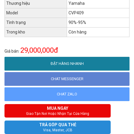
Thương hiệu
Yamaha
Model
CVP409
Tình trạng
90%-95%
Trong kho
Còn hàng
29,000,000đ
Giá bán:
ĐẶT HÀNG NHANH
CHAT MESSENGER
CHAT ZALO
MUA NGAY
Giao Tận Nơi Hoặc Nhận Tại Cửa Hàng
TRẢ GÓP QUA THẺ
Visa, Master, JCB