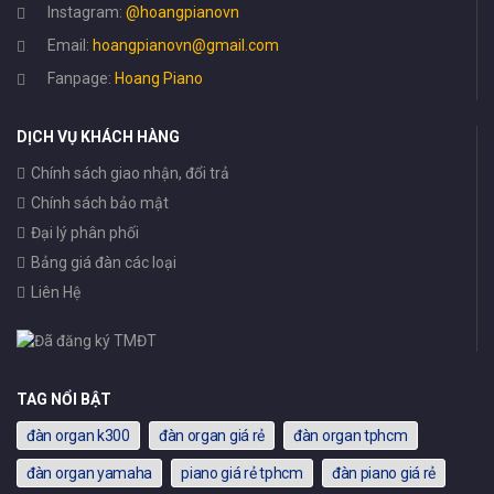
Instagram:
@hoangpianovn
Email:
hoangpianovn@gmail.com
Fanpage:
Hoang Piano
DỊCH VỤ KHÁCH HÀNG
Chính sách giao nhận, đổi trả
Chính sách bảo mật
Đại lý phân phối
Bảng giá đàn các loại
Liên Hệ
TAG NỔI BẬT
đàn organ k300
đàn organ giá rẻ
đàn organ tphcm
đàn organ yamaha
piano giá rẻ tphcm
đàn piano giá rẻ