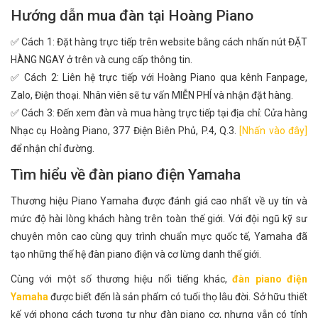
Hướng dẫn mua đàn tại Hoàng Piano
✅ Cách 1: Đặt hàng trực tiếp trên website bằng cách nhấn nút ĐẶT
HÀNG NGAY ở trên và cung cấp thông tin.
✅ Cách 2: Liên hệ trực tiếp với Hoàng Piano qua kênh Fanpage,
Zalo, Điện thoại. Nhân viên sẽ tư vấn MIỄN PHÍ và nhận đặt hàng.
✅ Cách 3: Đến xem đàn và mua hàng trực tiếp tại địa chỉ: Cửa hàng
Nhạc cụ Hoàng Piano, 377 Điện Biên Phủ, P.4, Q.3.
[Nhấn vào đây]
để nhận chỉ đường.
Tìm hiểu về đàn piano điện Yamaha
Thương hiệu Piano Yamaha được đánh giá cao nhất về uy tín và
mức độ hài lòng khách hàng trên toàn thế giới. Với đội ngũ kỹ sư
chuyên môn cao cùng quy trình chuẩn mực quốc tế, Yamaha đã
tạo những thế hệ đàn piano điện và cơ lừng danh thế giới.
Cùng với một số thương hiệu nổi tiếng khác,
đàn piano điện
Yamaha
được biết đến là sản phẩm có tuổi thọ lâu đời. Sở hữu thiết
kế với phong cách tương tự như đàn piano cơ, nhưng vẫn có tính