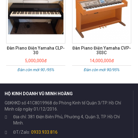
Đàn Piano Điện Yamaha CLP-
Đàn Piano Điện Yamaha CVP-
30
303C
5,000,000đ
14,000,000đ
Đàn còn mới 90 /95%
Đàn còn mới 90/95%
HỘ KINH DOANH VŨ MINH HOÀNG
GĐKHKD số 41C8019968 do Phòng Kinh tế Quận 3/TP. Hồ Chí
Minh cấp ngày 01/12/2016.
Địa chỉ: 381 Điện Biên Phủ, Phường 4, Quận 3, TP. Hồ Chí
Minh.
ĐT/Zalo:
0933.933.816