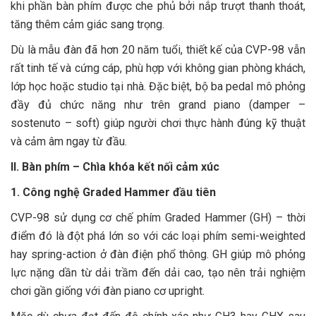
khi phần bàn phím được che phủ bởi nắp trượt thanh thoát,
tăng thêm cảm giác sang trọng.
Dù là mẫu đàn đã hơn 20 năm tuổi, thiết kế của CVP-98 vẫn
rất tinh tế và cứng cáp, phù hợp với không gian phòng khách,
lớp học hoặc studio tại nhà. Đặc biệt, bộ ba pedal mô phỏng
đầy đủ chức năng như trên grand piano (damper –
sostenuto – soft) giúp người chơi thực hành đúng kỹ thuật
và cảm âm ngay từ đầu.
II. Bàn phím – Chìa khóa kết nối cảm xúc
1. Công nghệ Graded Hammer đầu tiên
CVP-98 sử dụng cơ chế phím Graded Hammer (GH) – thời
điểm đó là đột phá lớn so với các loại phím semi-weighted
hay spring-action ở đàn điện phổ thông. GH giúp mô phỏng
lực nặng dần từ dải trầm đến dải cao, tạo nên trải nghiệm
chơi gần giống với đàn piano cơ upright.