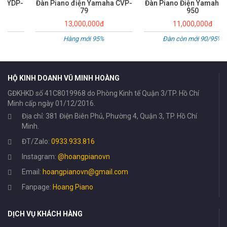
Đàn Piano điện Yamaha CVP-
Đàn Piano Điện Yamaha CLP-
79
950
13,000,000đ
11,000,000đ
Hàng mới 95%
Đàn còn mới 90/95%
HỘ KINH DOANH VŨ MINH HOÀNG
GĐKHKD số 41C8019968 do Phòng Kinh tế Quận 3/TP. Hồ Chí
Minh cấp ngày 01/12/2016.
Địa chỉ: 381 Điện Biên Phủ, Phường 4, Quận 3, TP. Hồ Chí
Minh.
ĐT/Zalo:
0933.933.816
Instagram:
@hoangpianovn
Email:
hoangpianovn@gmail.com
Fanpage:
Hoang Piano
DỊCH VỤ KHÁCH HÀNG