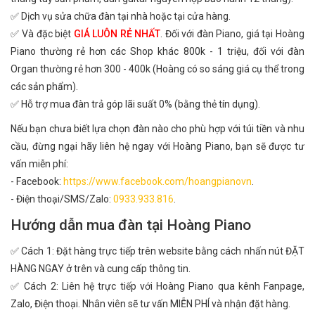
✅ Dịch vụ sửa chữa đàn tại nhà hoặc tại cửa hàng.
✅ Và đặc biệt
GIÁ LUÔN RẺ NHẤT
. Đối với đàn Piano, giá tại Hoàng
Piano thường rẻ hơn các Shop khác 800k - 1 triệu, đối với đàn
Organ thường rẻ hơn 300 - 400k (Hoàng có so sáng giá cụ thể trong
các sản phẩm).
✅ Hỗ trợ mua đàn trả góp lãi suất 0% (bằng thẻ tín dụng).
Nếu bạn chưa biết lựa chọn đàn nào cho phù hợp với túi tiền và nhu
cầu, đừng ngại hãy liên hệ ngay với Hoàng Piano, bạn sẽ được tư
vấn miễn phí:
- Facebook:
https://www.facebook.com/hoangpianovn
.
- Điện thoại/SMS/Zalo:
0933.933.816
.
Hướng dẫn mua đàn tại Hoàng Piano
✅ Cách 1: Đặt hàng trực tiếp trên website bằng cách nhấn nút ĐẶT
HÀNG NGAY ở trên và cung cấp thông tin.
✅ Cách 2: Liên hệ trực tiếp với Hoàng Piano qua kênh Fanpage,
Zalo, Điện thoại. Nhân viên sẽ tư vấn MIỄN PHÍ và nhận đặt hàng.