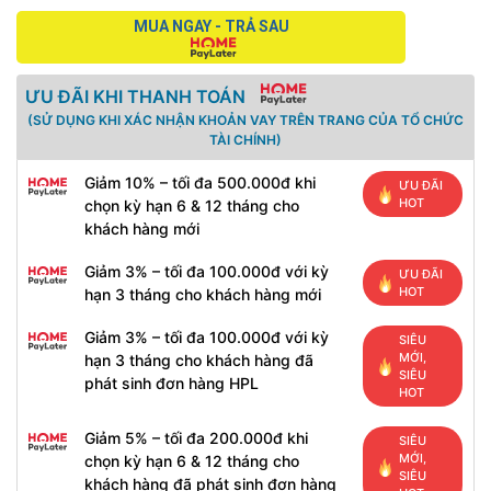
MUA NGAY - TRẢ SAU
ƯU ĐÃI KHI THANH TOÁN
(SỬ DỤNG KHI XÁC NHẬN KHOẢN VAY TRÊN TRANG CỦA TỔ CHỨC
TÀI CHÍNH)
Giảm 10% – tối đa 500.000đ khi
ƯU ĐÃI
HOT
chọn kỳ hạn 6 & 12 tháng cho
khách hàng mới
Giảm 3% – tối đa 100.000đ với kỳ
ƯU ĐÃI
HOT
hạn 3 tháng cho khách hàng mới
Giảm 3% – tối đa 100.000đ với kỳ
SIÊU
MỚI,
hạn 3 tháng cho khách hàng đã
SIÊU
phát sinh đơn hàng HPL
HOT
Giảm 5% – tối đa 200.000đ khi
SIÊU
MỚI,
chọn kỳ hạn 6 & 12 tháng cho
SIÊU
khách hàng đã phát sinh đơn hàng