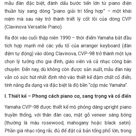
mẫu đàn đặc biệt, đánh dấu bước tiến lớn từ piano điện
thuần túy sang dòng “piano giải trí tổng hợp” – một khái
niệm mà sau này trở thành triết lý cốt lõi của dòng CVP
(Clavinova Versatile Piano).
Ra đời vào cuối thập niên 1990 – thời điểm Yamaha bắt đầu
tích hợp mạnh mẽ các yếu tố của arranger keyboard (đàn
đệm tự động) vào dòng Clavinova, CVP-98 trở thành một lựa
chọn lý tưởng cho gia đình, giáo viên và cả nhạc công bán
chuyên. Đến nay, dù không còn được sản xuất, mẫu đàn này
vẫn có sức hút nhất định nhờ vào thiết kế đậm chất cổ điển,
tính năng đa dạng và đặc biệt là độ bền “cộp mác Yamaha”.
I. Thiết kế – Phong cách piano cơ, sang trọng và cổ điển
Yamaha CVP-98 được thiết kế mô phỏng dáng upright piano
truyền thống, với thân đàn cao, mặt gỗ veneer sáng bóng
(thường là màu rosewood, mahogany hoặc black satin).
Phần giá nhạc rộng rãi, đủ để đặt cả bản tổng phổ lớn, trong