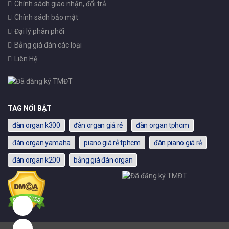
Chính sách giao nhận, đổi trả
Chính sách bảo mật
Đại lý phân phối
Bảng giá đàn các loại
Liên Hệ
TAG NỔI BẬT
đàn organ k300
đàn organ giá rẻ
đàn organ tphcm
đàn organ yamaha
piano giá rẻ tphcm
đàn piano giá rẻ
đàn organ k200
bảng giá đàn organ