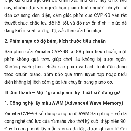
Mặc dù chưa đạt đến độ chính xác như GH3 hay GHX sau
này, nhưng đối với người học piano hoặc người chuyển từ
đàn cơ sang đàn điện, cảm giác phím của CVP-98 vẫn rất
thuyết phục: chắc tay, độ hồi tốt, và độ nảy ổn định – giúp dễ
dàng kiểm soát cường độ, sắc thái của bản nhạc.
2. Phím nhựa có độ bám, kích thước tiêu chuẩn
Bàn phím của Yamaha CVP-98 có 88 phím tiêu chuẩn, mặt
phím không quá trơn, giúp chơi lâu không bị trượt ngón.
Khoảng cách phím, chiều cao phím và hành trình đều đúng
theo chuẩn piano, đảm bảo quá trình luyện tập hoặc biểu
diễn không bị lệch cảm giác khi chuyển sang piano cơ.
III. Âm thanh – Một "grand piano kỹ thuật số" đáng giá
1. Công nghệ lấy mẫu AWM (Advanced Wave Memory)
Yamaha CVP-98 sử dụng công nghệ AWM Sampling – vốn là
công nghệ chủ lực của Yamaha vào thời kỳ cuối thập niên 90.
Đây là công nghệ lấy mẫu stereo đa lớp, được ghi âm từ đại