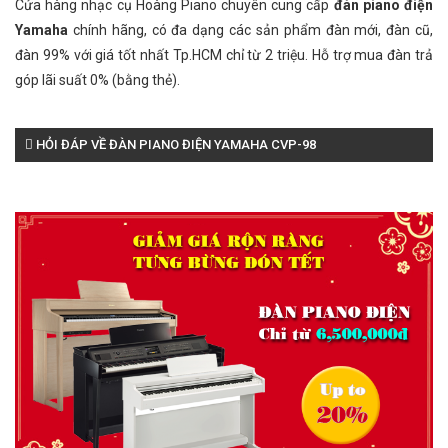
Cửa hàng nhạc cụ Hoàng Piano chuyên cung cấp
đàn piano điện
Yamaha
chính hãng, có đa dạng các sản phẩm đàn mới, đàn cũ,
đàn 99% với giá tốt nhất Tp.HCM chỉ từ 2 triệu. Hỗ trợ mua đàn trả
góp lãi suất 0% (bằng thẻ).
HỎI ĐÁP VỀ ĐÀN PIANO ĐIỆN YAMAHA CVP-98