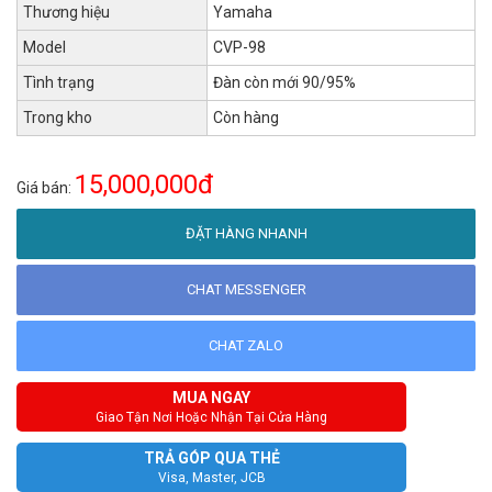
Thương hiệu
Yamaha
Model
CVP-98
Tình trạng
Đàn còn mới 90/95%
Trong kho
Còn hàng
15,000,000đ
Giá bán:
ĐẶT HÀNG NHANH
CHAT MESSENGER
CHAT ZALO
MUA NGAY
Giao Tận Nơi Hoặc Nhận Tại Cửa Hàng
TRẢ GÓP QUA THẺ
Visa, Master, JCB