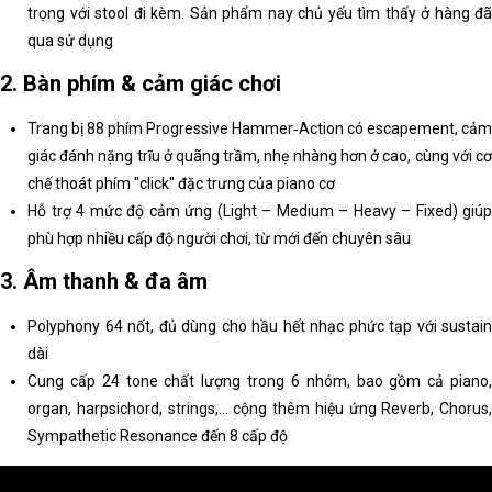
trọng với stool đi kèm. Sản phẩm nay chủ yếu tìm thấy ở hàng đã
qua sử dụng
2. Bàn phím & cảm giác chơi
Trang bị 88 phím Progressive Hammer‑Action có escapement, cảm
giác đánh nặng trĩu ở quãng trầm, nhẹ nhàng hơn ở cao, cùng với cơ
chế thoát phím "click" đặc trưng của piano cơ
Hỗ trợ 4 mức độ cảm ứng (Light – Medium – Heavy – Fixed) giúp
phù hợp nhiều cấp độ người chơi, từ mới đến chuyên sâu
3. Âm thanh & đa âm
Polyphony 64 nốt, đủ dùng cho hầu hết nhạc phức tạp với sustain
dài
Cung cấp 24 tone chất lượng trong 6 nhóm, bao gồm cả piano,
organ, harpsichord, strings,… cộng thêm hiệu ứng Reverb, Chorus,
Sympathetic Resonance đến 8 cấp độ