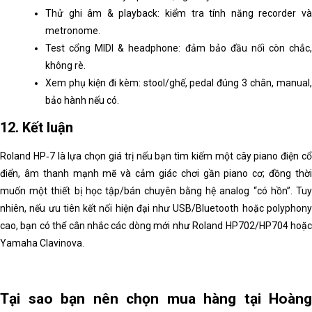
Thử ghi âm & playback: kiểm tra tính năng recorder và
metronome.
Test cổng MIDI & headphone: đảm bảo đầu nối còn chắc,
không rè.
Xem phụ kiện đi kèm: stool/ghế, pedal đúng 3 chân, manual,
bảo hành nếu có.
12. Kết luận
Roland HP‑7 là lựa chọn giá trị nếu bạn tìm kiếm một cây piano điện cổ
điển, âm thanh mạnh mẽ và cảm giác chơi gần piano cơ; đồng thời
muốn một thiết bị học tập/bán chuyên bằng hệ analog “có hồn”. Tuy
nhiên, nếu ưu tiên kết nối hiện đại như USB/Bluetooth hoặc polyphony
cao, bạn có thể cân nhắc các dòng mới như Roland HP702/HP704 hoặc
Yamaha Clavinova.
Tại sao bạn nên chọn mua hàng tại Hoàng