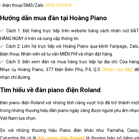
- Điện thoại/SMS/Zalo:
0933.933.816
.
Hướng dẫn mua đàn tại Hoàng Piano
✅ Cách 1: Đặt hàng trực tiếp trên website bằng cách nhấn nút ĐẶT
HÀNG NGAY ở trên và cung cấp thông tin.
✅ Cách 2: Liên hệ trực tiếp với Hoàng Piano qua kênh Fanpage, Zalo,
Điện thoại. Nhân viên sẽ tư vấn MIỄN PHÍ và nhận đặt hàng.
✅ Cách 3: Đến xem đàn và mua hàng trực tiếp tại địa chỉ: Cửa hàng
Nhạc cụ Hoàng Piano, 377 Điện Biên Phủ, P.4, Q.3.
[Nhấn vào đây]
đ
nhận chỉ đường.
Tìm hiểu về đàn piano điện Roland
Đàn piano điện Roland với những tính năng vượt trội đã trở thành một
trong những thương hiệu đàn piano ngày càng được người yêu âm nhạc
Việt Nam lựa chọn.
So với những thương hiệu Piano điện khác như Yamaha, Casio,
Columbia thì có lẽ
đàn piano điện Roland
là thương hiệu nổ tiếng v