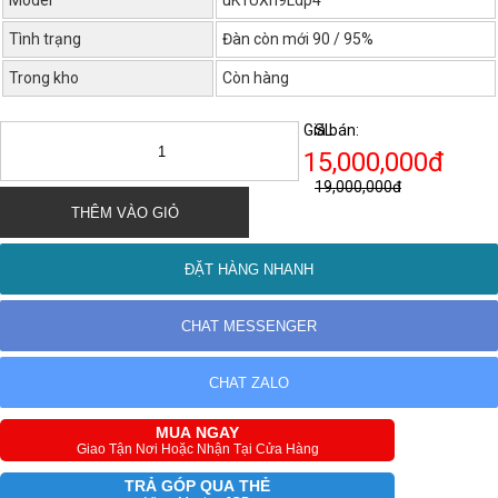
Model
uK1UXh9Ldp4
Tình trạng
Đàn còn mới 90 / 95%
Trong kho
Còn hàng
Giá bán:
SL:
15,000,000đ
19,000,000đ
THÊM VÀO GIỎ
ĐẶT HÀNG NHANH
CHAT MESSENGER
CHAT ZALO
MUA NGAY
Giao Tận Nơi Hoặc Nhận Tại Cửa Hàng
TRẢ GÓP QUA THẺ