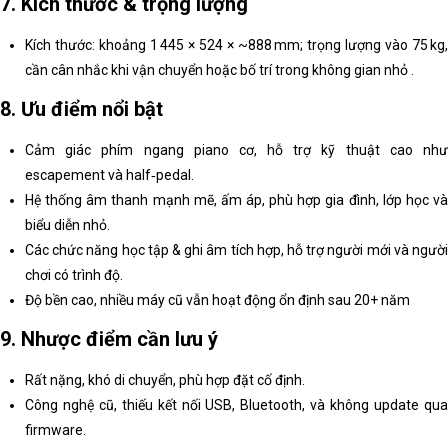
7. Kích thước & trọng lượng
Kích thước: khoảng 1 445 × 524 × ~888 mm; trọng lượng vào 75 kg,
cần cân nhắc khi vận chuyển hoặc bố trí trong không gian nhỏ .
8. Ưu điểm nổi bật
Cảm giác phím ngang piano cơ, hỗ trợ kỹ thuật cao như
escapement và half‑pedal.
Hệ thống âm thanh mạnh mẽ, ấm áp, phù hợp gia đình, lớp học và
biểu diễn nhỏ.
Các chức năng học tập & ghi âm tích hợp, hỗ trợ người mới và người
chơi có trình độ.
Độ bền cao, nhiều máy cũ vẫn hoạt động ổn định sau 20+ năm
9. Nhược điểm cần lưu ý
Rất nặng, khó di chuyển, phù hợp đặt cố định.
Công nghệ cũ, thiếu kết nối USB, Bluetooth, và không update qua
firmware.