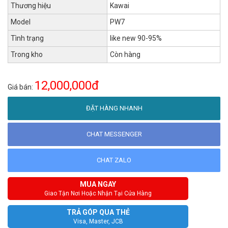
Thương hiệu
Kawai
Model
PW7
Tình trạng
like new 90-95%
Trong kho
Còn hàng
12,000,000đ
Giá bán:
ĐẶT HÀNG NHANH
CHAT MESSENGER
CHAT ZALO
MUA NGAY
Giao Tận Nơi Hoặc Nhận Tại Cửa Hàng
TRẢ GÓP QUA THẺ
Visa, Master, JCB