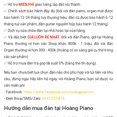
✅ Hỗ trợ
MIỄN PHÍ
giao hàng, lắp đặt nội thành.
✅ Chính sách bảo hành đầy đủ (Đối với đàn paino, organ mới được
bảo hành 12-24 tháng tuỳ thương hiệu, đàn cũ được bảo hành 6-12
tháng tuỳ sản phẩm, đàn guitar nguyên hộp bảo hành 12 tháng).
✅ Dịch vụ sửa chữa đàn tại nhà hoặc tại cửa hàng.
✅ Và đặc biệt
GIÁ LUÔN RẺ NHẤT
. Đối với đàn Piano, giá tại Hoàng
Piano thường rẻ hơn các Shop khác 800k - 1 triệu, đối với đàn
Organ thường rẻ hơn 300 - 400k (Hoàng có so sáng giá cụ thể trong
các sản phẩm).
✅ Hỗ trợ mua đàn trả góp lãi suất 0% (bằng thẻ tín dụng).
Nếu bạn chưa biết lựa chọn đàn nào cho phù hợp với túi tiền và nhu
cầu, đừng ngại hãy liên hệ ngay với Hoàng Piano, bạn sẽ được tư
vấn miễn phí:
- Facebook:
https://www.facebook.com/hoangpianovn
.
- Điện thoại/SMS/Zalo:
0933.933.816
.
Hướng dẫn mua đàn tại Hoàng Piano