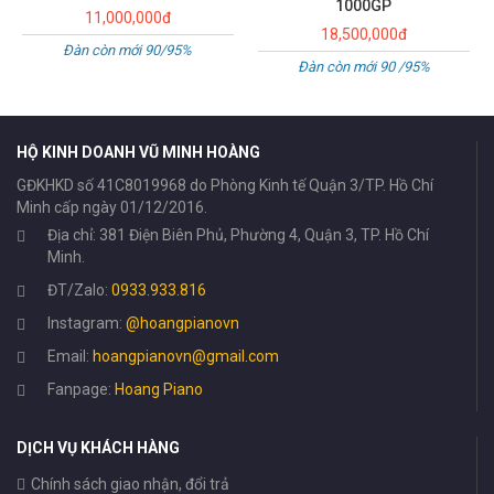
1000GP
11,000,000đ
18,500,000đ
Đàn còn mới 90/95%
Đàn còn mới 90 /95%
HỘ KINH DOANH VŨ MINH HOÀNG
GĐKHKD số 41C8019968 do Phòng Kinh tế Quận 3/TP. Hồ Chí
Minh cấp ngày 01/12/2016.
Địa chỉ: 381 Điện Biên Phủ, Phường 4, Quận 3, TP. Hồ Chí
Minh.
ĐT/Zalo:
0933.933.816
Instagram:
@hoangpianovn
Email:
hoangpianovn@gmail.com
Fanpage:
Hoang Piano
DỊCH VỤ KHÁCH HÀNG
Chính sách giao nhận, đổi trả