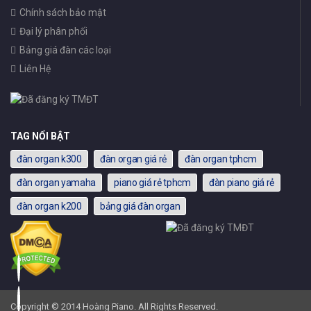
Chính sách bảo mật
Đại lý phân phối
Bảng giá đàn các loại
Liên Hệ
TAG NỔI BẬT
đàn organ k300
đàn organ giá rẻ
đàn organ tphcm
đàn organ yamaha
piano giá rẻ tphcm
đàn piano giá rẻ
đàn organ k200
bảng giá đàn organ
Copyright © 2014 Hoàng Piano. All Rights Reserved.