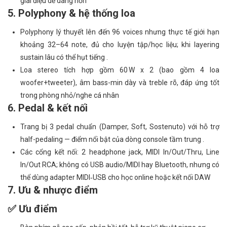
giai điệu dễ dàng hơn
5. Polyphony & hệ thống loa
Polyphony lý thuyết lên đến 96 voices nhưng thực tế giới hạn
khoảng 32–64 note, đủ cho luyện tập/học liệu; khi layering
sustain lâu có thể hụt tiếng .
Loa stereo tích hợp gồm 60 W x 2 (bao gồm 4 loa
woofer+tweeter), âm bass-min dày và treble rõ, đáp ứng tốt
trong phòng nhỏ/nghe cá nhân
6. Pedal & kết nối
Trang bị 3 pedal chuẩn (Damper, Soft, Sostenuto) với hỗ trợ
half-pedaling — điểm nổi bật của dòng console tầm trung .
Các cổng kết nối: 2 headphone jack, MIDI In/Out/Thru, Line
In/Out RCA; không có USB audio/MIDI hay Bluetooth, nhưng có
thể dùng adapter MIDI‑USB cho học online hoặc kết nối DAW
7. Ưu & nhược điểm
✅ Ưu điểm