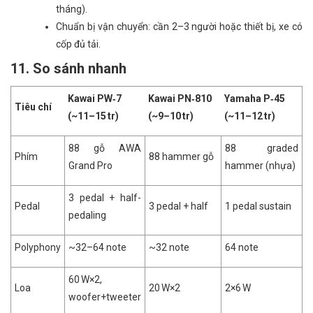
tháng).
Chuẩn bị vận chuyển: cần 2–3 người hoặc thiết bị, xe có
cốp đủ tải.
11. So sánh nhanh
Kawai PW‑7
Kawai PN‑810
Yamaha P‑45
Tiêu chí
(~11–15 tr)
(~9–10 tr)
(~11–12 tr)
88 gỗ AWA
88 graded
Phím
88 hammer gỗ
Grand Pro
hammer (nhựa)
3 pedal + half-
Pedal
3 pedal + half
1 pedal sustain
pedaling
Polyphony
~32–64 note
~32 note
64 note
60 W×2,
Loa
20 W×2
2×6 W
woofer+tweeter