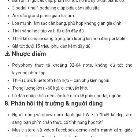
Bàn phím gỗ cao cấp, phản hồi tốt, hỗ trợ kỹ thuật piano cơ.
3 pedal + half-pedaling giúp biểu cảm sâu sắc.
Âm sắc grand piano giàu hài âm.
Loa mạnh, âm sắc cân bằng, phù hợp không gian gia đình.
Tính năng học tập và biểu diễn đầy đủ.
Thiết kế console sang trọng, âm lượng lớn hơn đàn portable.
Giá tốt dưới 15 triệu, phụ kiện kèm đầy đủ.
⚠️ Nhược điểm
Polyphony thực tế khoảng 32‑64 note, không đủ tốt cho
layering phức tạp.
Thiếu USB/Bluetooth tích hợp – cần phụ kiện ngoài.
Trọng lượng lớn (~68 kg), di chuyển khó.
Là đàn nhập khẩu nên cần kiểm tra kỹ phím, pedal, nguồn.
8. Phản hồi thị trường & người dùng
Người dùng và showroom đánh giá PW‑7 là “thiết kế đẹp, âm
sáng, bàn phím chân thực, có tính năng học tốt”
Music store và video Facebook demo nhấn mạnh cảm giác