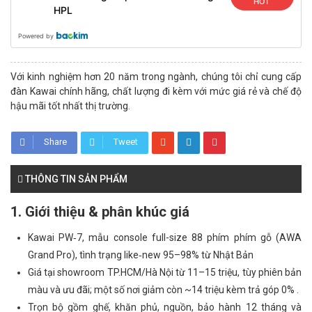
HOT
HPL
Powered by
Với kinh nghiệm hơn 20 năm trong ngành, chúng tôi chỉ cung cấp
đàn Kawai chính hãng, chất lượng đi kèm với mức giá rẻ và chế độ
hậu mãi tốt nhất thị trường.
Share
Tweet
THÔNG TIN SẢN PHẨM
1. Giới thiệu & phân khúc giá
Kawai PW‑7, mẫu console full-size 88 phím phím gỗ (AWA
Grand Pro), tình trạng like‑new 95–98% từ Nhật Bản
Giá tại showroom TP.HCM/Hà Nội từ 11–15 triệu, tùy phiên bản
màu và ưu đãi; một số nơi giảm còn ~14 triệu kèm trả góp 0% .
Trọn bộ gồm ghế, khăn phủ, nguồn, bảo hành 12 tháng và