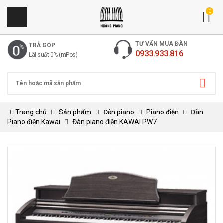
0
TƯ VẤN MUA ĐÀN
TRẢ GÓP
0933.933.816
Lãi suất 0% (mPos)
Trang chủ
Sản phẩm
Đàn piano
Piano điện
Đàn
Piano điện Kawai
Đàn piano điện KAWAI PW7