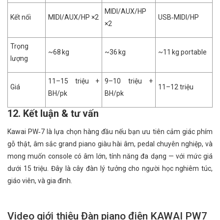
MIDI/AUX/HP
Kết nối
MIDI/AUX/HP ×2
USB‑MIDI/HP
×2
Trọng
~68 kg
~36 kg
~11 kg portable
lượng
11–15 triệu +
9–10 triệu +
Giá
11–12 triệu
BH/pk
BH/pk
12. Kết luận & tư vấn
Kawai PW‑7 là lựa chọn hàng đầu nếu bạn ưu tiên cảm giác phím
gỗ thật, âm sắc grand piano giàu hài âm, pedal chuyên nghiệp, và
mong muốn console có âm lớn, tính năng đa dạng — với mức giá
dưới 15 triệu. Đây là cây đàn lý tưởng cho người học nghiêm túc,
giáo viên, và gia đình.
Video giới thiệu Đàn piano điện KAWAI PW7