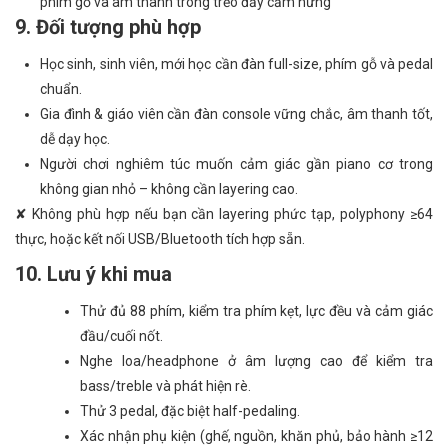
phím gỗ và âm thanh trong trẻo đầy cảm hứng
9. Đối tượng phù hợp
Học sinh, sinh viên, mới học cần đàn full-size, phím gỗ và pedal
chuẩn.
Gia đình & giáo viên cần đàn console vững chắc, âm thanh tốt,
dễ dạy học.
Người chơi nghiêm túc muốn cảm giác gần piano cơ trong
không gian nhỏ – không cần layering cao.
✘ Không phù hợp nếu bạn cần layering phức tạp, polyphony ≥64
thực, hoặc kết nối USB/Bluetooth tích hợp sẵn.
10. Lưu ý khi mua
Thử đủ 88 phím, kiểm tra phím kẹt, lực đều và cảm giác
đầu/cuối nốt.
Nghe loa/headphone ở âm lượng cao để kiểm tra
bass/treble và phát hiện rè.
Thử 3 pedal, đặc biệt half-pedaling.
Xác nhận phụ kiện (ghế, nguồn, khăn phủ, bảo hành ≥12