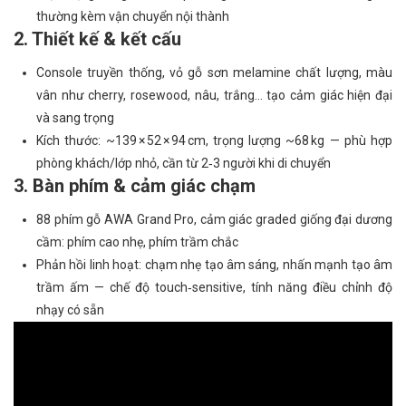
thường kèm vận chuyển nội thành
2. Thiết kế & kết cấu
Console truyền thống, vỏ gỗ sơn melamine chất lượng, màu
vân như cherry, rosewood, nâu, trắng… tạo cảm giác hiện đại
và sang trọng
Kích thước: ~139 × 52 × 94 cm, trọng lượng ~68 kg — phù hợp
phòng khách/lớp nhỏ, cần từ 2‑3 người khi di chuyển
3. Bàn phím & cảm giác chạm
88 phím gỗ AWA Grand Pro, cảm giác graded giống đại dương
cầm: phím cao nhẹ, phím trầm chắc
Phản hồi linh hoạt: chạm nhẹ tạo âm sáng, nhấn mạnh tạo âm
trầm ấm — chế độ touch‑sensitive, tính năng điều chỉnh độ
nhạy có sẵn