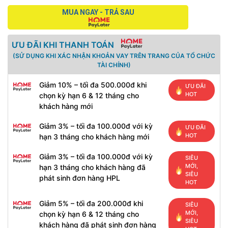
MUA NGAY - TRẢ SAU
ƯU ĐÃI KHI THANH TOÁN
(SỬ DỤNG KHI XÁC NHẬN KHOẢN VAY TRÊN TRANG CỦA TỔ CHỨC
TÀI CHÍNH)
Giảm 10% – tối đa 500.000đ khi
ƯU ĐÃI
HOT
chọn kỳ hạn 6 & 12 tháng cho
khách hàng mới
Giảm 3% – tối đa 100.000đ với kỳ
ƯU ĐÃI
HOT
hạn 3 tháng cho khách hàng mới
Giảm 3% – tối đa 100.000đ với kỳ
SIÊU
MỚI,
hạn 3 tháng cho khách hàng đã
SIÊU
phát sinh đơn hàng HPL
HOT
Giảm 5% – tối đa 200.000đ khi
SIÊU
MỚI,
chọn kỳ hạn 6 & 12 tháng cho
SIÊU
khách hàng đã phát sinh đơn hàng