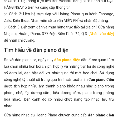
✅ Cách 1: Đặt hàng trực tiếp trên website bằng cách nhấn nút ĐẶT
HÀNG NGAY ở trên và cung cấp thông tin.
✅ Cách 2: Liên hệ trực tiếp với Hoàng Piano qua kênh Fanpage,
Zalo, Điện thoại. Nhân viên sẽ tư vấn MIỄN PHÍ và nhận đặt hàng.
✅ Cách 3: Đến xem đàn và mua hàng trực tiếp tại địa chỉ: Cửa hàng
Nhạc cụ Hoàng Piano, 377 Điện Biên Phủ, P.4, Q.3.
[Nhấn vào đây]
để nhận chỉ đường.
Tìm hiểu về đàn piano điện
So với đàn piano cơ, ngày nay
đàn piano điện
dần được quan tâm
lựa chọn nhiều hơn bởi chi phí hợp lý và những tiện lợi do công nghệ
số đem lại, đặc biệt đối với những người mới học chơi. Sử dụng
công nghệ kỹ thuật số trong quá trình sản xuất nên
đàn piano điện
được tích hợp nhiều âm thanh piano khác nhau như: piano trong
phòng nhỏ, đại dương cầm, tiểu dương cầm, piano trong phòng
hòa nhạc... bên cạnh đó có nhiều chức năng tập nhạc, lưu trữ
nhạc...
Cửa hàng nhạc cụ Hoàng Piano chuyên cung cấp
đàn piano điện