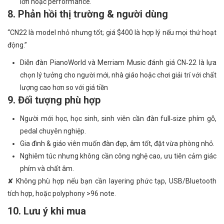
lớn hoặc performance.
8. Phản hồi thị trường & người dùng
“CN22 là model nhỏ nhưng tốt; giá $400 là hợp lý nếu mọi thứ hoạt
động.”
Diễn đàn PianoWorld và Merriam Music đánh giá CN‑22 là lựa
chọn lý tưởng cho người mới, nhà giáo hoặc chơi giải trí với chất
lượng cao hơn so với giá tiền
9. Đối tượng phù hợp
Người mới học, học sinh, sinh viên cần đàn full‑size phím gỗ,
pedal chuyên nghiệp.
Gia đình & giáo viên muốn đàn đẹp, âm tốt, đặt vừa phòng nhỏ.
Nghiêm túc nhưng không cần công nghệ cao, ưu tiên cảm giác
phím và chất âm.
✘ Không phù hợp nếu bạn cần layering phức tạp, USB/Bluetooth
tích hợp, hoặc polyphony >96 note.
10. Lưu ý khi mua