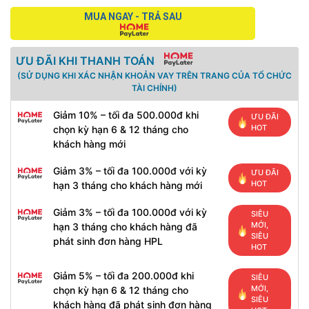
MUA NGAY - TRẢ SAU
ƯU ĐÃI KHI THANH TOÁN
(SỬ DỤNG KHI XÁC NHẬN KHOẢN VAY TRÊN TRANG CỦA TỔ CHỨC
TÀI CHÍNH)
Giảm 10% – tối đa 500.000đ khi
ƯU ĐÃI
HOT
chọn kỳ hạn 6 & 12 tháng cho
khách hàng mới
Giảm 3% – tối đa 100.000đ với kỳ
ƯU ĐÃI
HOT
hạn 3 tháng cho khách hàng mới
Giảm 3% – tối đa 100.000đ với kỳ
SIÊU
MỚI,
hạn 3 tháng cho khách hàng đã
SIÊU
phát sinh đơn hàng HPL
HOT
Giảm 5% – tối đa 200.000đ khi
SIÊU
MỚI,
chọn kỳ hạn 6 & 12 tháng cho
SIÊU
khách hàng đã phát sinh đơn hàng