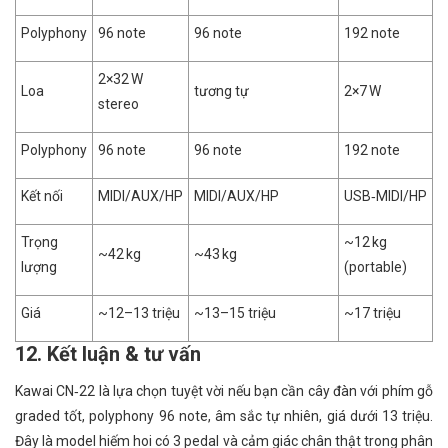
Polyphony
96 note
96 note
192 note
2×32 W
Loa
tương tự
2×7 W
stereo
Polyphony
96 note
96 note
192 note
Kết nối
MIDI/AUX/HP
MIDI/AUX/HP
USB‑MIDI/HP
Trọng
~12 kg
~42 kg
~43 kg
lượng
(portable)
Giá
~12–13 triệu
~13–15 triệu
~17 triệu
12. Kết luận & tư vấn
Kawai CN‑22 là lựa chọn tuyệt vời nếu bạn cần cây đàn với phím gỗ
graded tốt, polyphony 96 note, âm sắc tự nhiên, giá dưới 13 triệu.
Đây là model hiếm hoi có 3 pedal và cảm giác chân thật trong phân