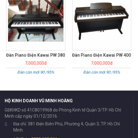
Đàn Piano Điện Kawai PW 400
ĐÀN PIANO ĐIỆN KAWAI
KDP120
7,000,000đ
25,500,000đ
Đàn còn mới 90 /95%
NEW 100%
HỘ KINH DOANH VŨ MINH HOÀNG
GĐKHKD số 41C8019968 do Phòng Kinh tế Quận 3/TP. Hồ Chí
Minh cấp ngày 01/12/2016.
Địa chỉ: 381 Điện Biên Phủ, Phường 4, Quận 3, TP. Hồ Chí
Minh.