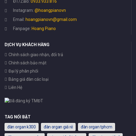
ĐT/Zalo:
0933.933.816
Instagram:
@hoangpianovn
Email:
hoangpianovn@gmail.com
Fanpage:
Hoang Piano
DỊCH VỤ KHÁCH HÀNG
Chính sách giao nhận, đổi trả
Chính sách bảo mật
Đại lý phân phối
Bảng giá đàn các loại
Liên Hệ
TAG NỔI BẬT
đàn organ k300
đàn organ giá rẻ
đàn organ tphcm