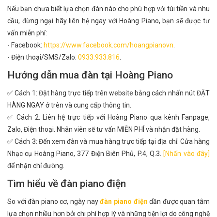
Nếu bạn chưa biết lựa chọn đàn nào cho phù hợp với túi tiền và nhu
cầu, đừng ngại hãy liên hệ ngay với Hoàng Piano, bạn sẽ được tư
vấn miễn phí:
- Facebook:
https://www.facebook.com/hoangpianovn
.
- Điện thoại/SMS/Zalo:
0933.933.816
.
Hướng dẫn mua đàn tại Hoàng Piano
✅ Cách 1: Đặt hàng trực tiếp trên website bằng cách nhấn nút ĐẶT
HÀNG NGAY ở trên và cung cấp thông tin.
✅ Cách 2: Liên hệ trực tiếp với Hoàng Piano qua kênh Fanpage,
Zalo, Điện thoại. Nhân viên sẽ tư vấn MIỄN PHÍ và nhận đặt hàng.
✅ Cách 3: Đến xem đàn và mua hàng trực tiếp tại địa chỉ: Cửa hàng
Nhạc cụ Hoàng Piano, 377 Điện Biên Phủ, P.4, Q.3.
[Nhấn vào đây]
để nhận chỉ đường.
Tìm hiểu về đàn piano điện
So với đàn piano cơ, ngày nay
đàn piano điện
dần được quan tâm
lựa chọn nhiều hơn bởi chi phí hợp lý và những tiện lợi do công nghệ