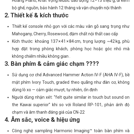
Hoàng Piano, Khát Vọng Music dao động 12–13 triệu ₫, đi kèm
bộ ghế, nguồn, bảo hành 12 tháng và vận chuyển nội thành
2. Thiết kế & kích thước
Thiết kế console nhỏ gọn với các màu vân gỗ sang trọng như
Mahogany, Cherry, Rosewood, đậm chất nội thất cao cấp
Kích thước: khoảng 137 × 41 × 84 cm, trọng lượng ~42 kg, phù
hợp đặt trong phòng khách, phòng học hoặc góc nhỏ mà
không chiếm nhiều không gian .
3. Bàn phím & cảm giác chạm ????
Sử dụng cơ chế Advanced Hammer Action IV-F (AHA IV-F), bề
mặt phím Ivory Touch, graded theo quãng như đàn cơ, không
dùng lò xo — cảm giác mượt, tự nhiên, ổn định
Người dùng nhận xét: “felt quite similar in touch but sound on
the Kawai superior” khi so với Roland RP-101, phản ánh độ
chạm và âm thanh đáng giá của CN‑22
4. Âm sắc, voice & hiệu ứng
Công nghệ sampling Harmonic Imaging™ toàn bàn phím và