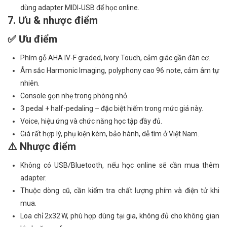
dùng adapter MIDI‑USB để học online.
7. Ưu & nhược điểm
✅ Ưu điểm
Phím gỗ AHA IV-F graded, Ivory Touch, cảm giác gần đàn cơ.
Âm sắc Harmonic Imaging, polyphony cao 96 note, cảm âm tự
nhiên.
Console gọn nhẹ trong phòng nhỏ.
3 pedal + half-pedaling – đặc biệt hiếm trong mức giá này.
Voice, hiệu ứng và chức năng học tập đầy đủ.
Giá rất hợp lý, phụ kiện kèm, bảo hành, dễ tìm ở Việt Nam.
⚠️ Nhược điểm
Không có USB/Bluetooth, nếu học online sẽ cần mua thêm
adapter.
Thuộc dòng cũ, cần kiểm tra chất lượng phím và điện tử khi
mua.
Loa chỉ 2x32 W, phù hợp dùng tại gia, không đủ cho không gian