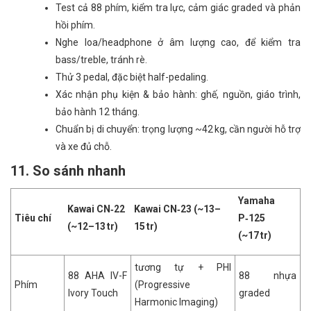
Test cả 88 phím, kiểm tra lực, cảm giác graded và phản
hồi phím.
Nghe loa/headphone ở âm lượng cao, để kiểm tra
bass/treble, tránh rè.
Thử 3 pedal, đặc biệt half-pedaling.
Xác nhận phụ kiện & bảo hành: ghế, nguồn, giáo trình,
bảo hành 12 tháng.
Chuẩn bị di chuyển: trọng lượng ~42 kg, cần người hỗ trợ
và xe đủ chỗ.
11. So sánh nhanh
Yamaha
Kawai CN‑22
Kawai CN‑23 (~13–
Tiêu chí
P‑125
(~12–13 tr)
15 tr)
(~17 tr)
tương tự + PHI
88 AHA IV-F
88 nhựa
Phím
(Progressive
Ivory Touch
graded
Harmonic Imaging)