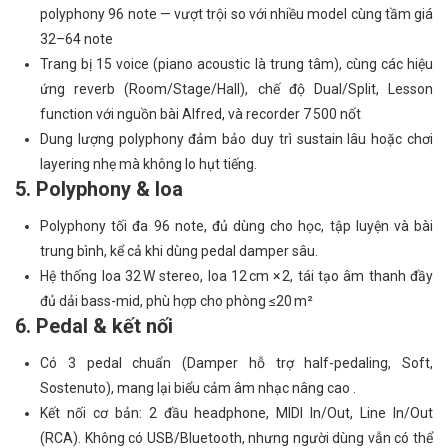
polyphony 96 note — vượt trội so với nhiều model cùng tầm giá
32–64 note
Trang bị 15 voice (piano acoustic là trung tâm), cùng các hiệu
ứng reverb (Room/Stage/Hall), chế độ Dual/Split, Lesson
function với nguồn bài Alfred, và recorder 7 500 nốt
Dung lượng polyphony đảm bảo duy trì sustain lâu hoặc chơi
layering nhẹ mà không lo hụt tiếng.
5. Polyphony & loa
Polyphony tối đa 96 note, đủ dùng cho học, tập luyện và bài
trung bình, kể cả khi dùng pedal damper sâu.
Hệ thống loa 32 W stereo, loa 12 cm × 2, tái tạo âm thanh đầy
đủ dải bass-mid, phù hợp cho phòng ≤20 m²
6. Pedal & kết nối
Có 3 pedal chuẩn (Damper hỗ trợ half-pedaling, Soft,
Sostenuto), mang lại biểu cảm âm nhạc nâng cao .
Kết nối cơ bản: 2 đầu headphone, MIDI In/Out, Line In/Out
(RCA). Không có USB/Bluetooth, nhưng người dùng vẫn có thể