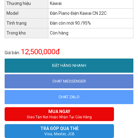
Thương hiệu
Kawai
Model
Đàn Piano Điện Kawai CN 22C
Tình trạng
Đàn còn mới 90 /95%
Trong kho
Còn hàng
12,500,000đ
Giá bán:
ĐẶT HÀNG NHANH
CHAT MESSENGER
CHAT ZALO
MUA NGAY
Giao Tận Nơi Hoặc Nhận Tại Cửa Hàng
TRẢ GÓP QUA THẺ
Visa, Master, JCB