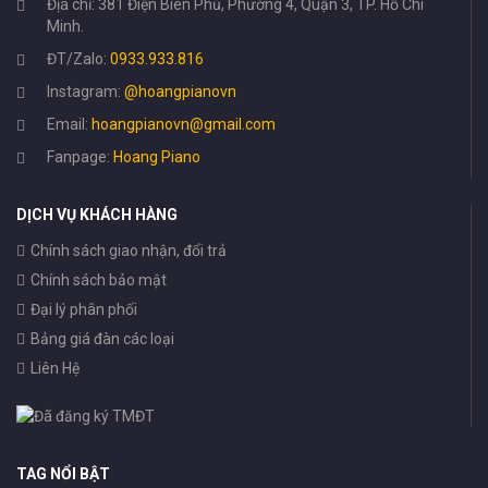
Địa chỉ: 381 Điện Biên Phủ, Phường 4, Quận 3, TP. Hồ Chí
Minh.
ĐT/Zalo:
0933.933.816
Instagram:
@hoangpianovn
Email:
hoangpianovn@gmail.com
Fanpage:
Hoang Piano
DỊCH VỤ KHÁCH HÀNG
Chính sách giao nhận, đổi trả
Chính sách bảo mật
Đại lý phân phối
Bảng giá đàn các loại
Liên Hệ
TAG NỔI BẬT