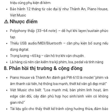
triệu cùng phụ kiện đi kèm.
Bảo hành 12 tháng từ các đại lý như Thành An, Piano House,
Việt Music
⚠️ Nhược điểm
Polyphony thấp (33–64 note) – dễ hụt khi layer/sustain phức
tạp.
Thiếu USB audio/MIDI/Bluetooth – cần phụ kiện bổ sung nếu
dùng digital.
Trọng lượng ~65 kg – cần hỗ trợ khi vận chuyển.
Là hàng cũ nên cần kiểm tra kỹ phím, loa, pedal và tính năng
8. Phản hồi thị trường & cộng đồng
Piano House và Thành An đánh giá PW‑610 là model "phím và
âm thanh cải tiến, hệ thống loa mạnh, thiết kế vân gỗ đẹp mắt"
Việt Music cho biết: “Loa mạnh mẽ, bàn phím linh hoạt, âm
edge cân đối, cây đàn phù hợp học sinh/sinh viên có không
gian nhỏ”
Tài liệu gốc cho thấy thiết kế tránh cộng hưởng thừa, đảm bảo