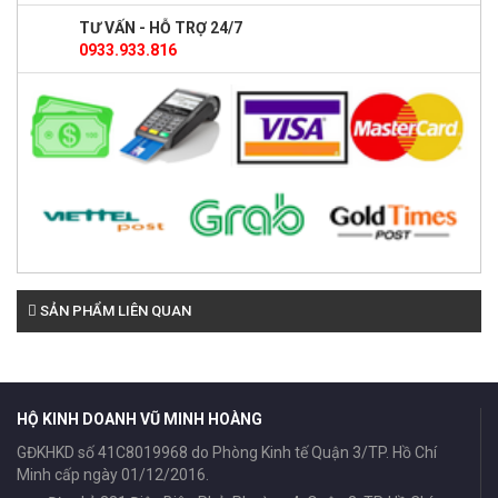
TƯ VẤN - HỖ TRỢ 24/7
0933.933.816
SẢN PHẨM LIÊN QUAN
HỘ KINH DOANH VŨ MINH HOÀNG
GĐKHKD số 41C8019968 do Phòng Kinh tế Quận 3/TP. Hồ Chí
Minh cấp ngày 01/12/2016.