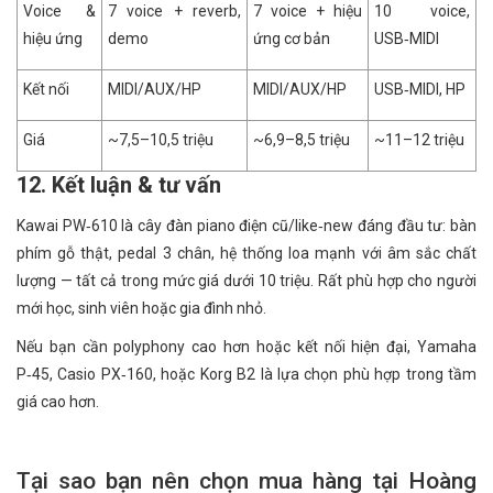
Voice &
7 voice + reverb,
7 voice + hiệu
10 voice,
hiệu ứng
demo
ứng cơ bản
USB‑MIDI
Kết nối
MIDI/AUX/HP
MIDI/AUX/HP
USB‑MIDI, HP
Giá
~7,5–10,5 triệu
~6,9–8,5 triệu
~11–12 triệu
12. Kết luận & tư vấn
Kawai PW‑610 là cây đàn piano điện cũ/like‑new đáng đầu tư: bàn
phím gỗ thật, pedal 3 chân, hệ thống loa mạnh với âm sắc chất
lượng — tất cả trong mức giá dưới 10 triệu. Rất phù hợp cho người
mới học, sinh viên hoặc gia đình nhỏ.
Nếu bạn cần polyphony cao hơn hoặc kết nối hiện đại, Yamaha
P‑45, Casio PX‑160, hoặc Korg B2 là lựa chọn phù hợp trong tầm
giá cao hơn.
Tại sao bạn nên chọn mua hàng tại Hoàng