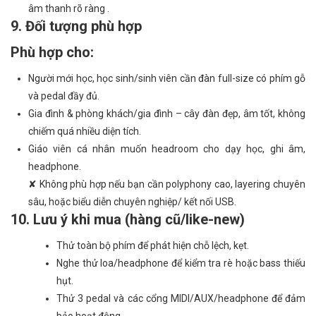
âm thanh rõ ràng .
9. Đối tượng phù hợp
Phù hợp cho:
Người mới học, học sinh/sinh viên cần đàn full-size có phím gỗ
và pedal đầy đủ.
Gia đình & phòng khách/gia đình – cây đàn đẹp, âm tốt, không
chiếm quá nhiều diện tích.
Giáo viên cá nhân muốn headroom cho dạy học, ghi âm,
headphone.
✘ Không phù hợp nếu bạn cần polyphony cao, layering chuyên
sâu, hoặc biểu diễn chuyên nghiệp/ kết nối USB.
10. Lưu ý khi mua (hàng cũ/like-new)
Thử toàn bộ phím để phát hiện chỗ lệch, kẹt.
Nghe thử loa/headphone để kiểm tra rè hoặc bass thiếu
hụt.
Thử 3 pedal và các cổng MIDI/AUX/headphone để đảm