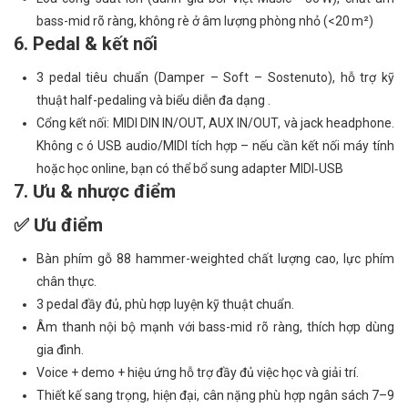
bass-mid rõ ràng, không rè ở âm lượng phòng nhỏ (<20 m²)
6. Pedal & kết nối
3 pedal tiêu chuẩn (Damper – Soft – Sostenuto), hỗ trợ kỹ
thuật half-pedaling và biểu diễn đa dạng .
Cổng kết nối: MIDI DIN IN/OUT, AUX IN/OUT, và jack headphone.
Không c ó USB audio/MIDI tích hợp – nếu cần kết nối máy tính
hoặc học online, bạn có thể bổ sung adapter MIDI‑USB
7. Ưu & nhược điểm
✅ Ưu điểm
Bàn phím gỗ 88 hammer-weighted chất lượng cao, lực phím
chân thực.
3 pedal đầy đủ, phù hợp luyện kỹ thuật chuẩn.
Âm thanh nội bộ mạnh với bass-mid rõ ràng, thích hợp dùng
gia đình.
Voice + demo + hiệu ứng hỗ trợ đầy đủ việc học và giải trí.
Thiết kế sang trọng, hiện đại, cân nặng phù hợp ngân sách 7–9