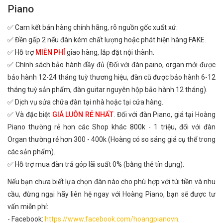
Piano
✅ Cam kết bán hàng chính hãng, rõ nguồn gốc xuất xứ.
✅ Đền gấp 2 nếu đàn kém chất lượng hoặc phát hiện hàng FAKE.
✅ Hỗ trợ
MIỄN PHÍ
giao hàng, lắp đặt nội thành.
✅ Chính sách bảo hành đầy đủ (Đối với đàn paino, organ mới được
bảo hành 12-24 tháng tuỳ thương hiệu, đàn cũ được bảo hành 6-12
tháng tuỳ sản phẩm, đàn guitar nguyên hộp bảo hành 12 tháng).
✅ Dịch vụ sửa chữa đàn tại nhà hoặc tại cửa hàng.
✅ Và đặc biệt
GIÁ LUÔN RẺ NHẤT
. Đối với đàn Piano, giá tại Hoàng
Piano thường rẻ hơn các Shop khác 800k - 1 triệu, đối với đàn
Organ thường rẻ hơn 300 - 400k (Hoàng có so sáng giá cụ thể trong
các sản phẩm).
✅ Hỗ trợ mua đàn trả góp lãi suất 0% (bằng thẻ tín dụng).
Nếu bạn chưa biết lựa chọn đàn nào cho phù hợp với túi tiền và nhu
cầu, đừng ngại hãy liên hệ ngay với Hoàng Piano, bạn sẽ được tư
vấn miễn phí:
- Facebook:
https://www.facebook.com/hoangpianovn
.