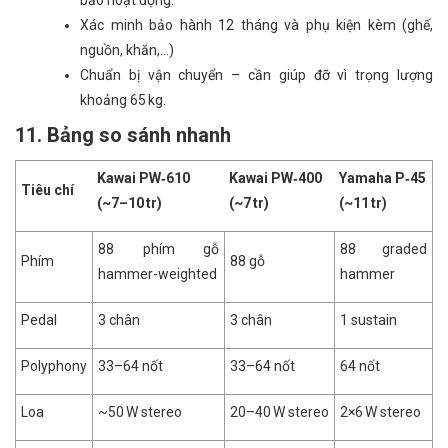
bảo hoạt động.
Xác minh bảo hành 12 tháng và phụ kiện kèm (ghế,
nguồn, khăn,…)
Chuẩn bị vận chuyển – cần giúp đỡ vì trọng lượng
khoảng 65 kg.
11. Bảng so sánh nhanh
Kawai PW‑610
Kawai PW‑400
Yamaha P‑45
Tiêu chí
(~7–10 tr)
(~7 tr)
(~11 tr)
88 phím gỗ
88 graded
Phím
88 gỗ
hammer-weighted
hammer
Pedal
3 chân
3 chân
1 sustain
Polyphony
33–64 nốt
33–64 nốt
64 nốt
Loa
~50 W stereo
20–40 W stereo
2×6 W stereo