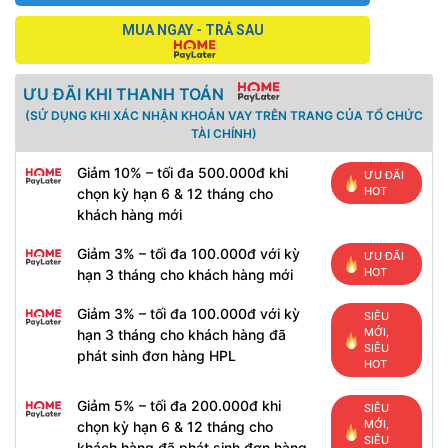
MUA NGAY - TRẢ SAU
ƯU ĐÃI KHI THANH TOÁN
(SỬ DỤNG KHI XÁC NHẬN KHOẢN VAY TRÊN TRANG CỦA TỔ CHỨC
TÀI CHÍNH)
Giảm 10% – tối đa 500.000đ khi
ƯU ĐÃI
HOT
chọn kỳ hạn 6 & 12 tháng cho
khách hàng mới
Giảm 3% – tối đa 100.000đ với kỳ
ƯU ĐÃI
HOT
hạn 3 tháng cho khách hàng mới
Giảm 3% – tối đa 100.000đ với kỳ
SIÊU
MỚI,
hạn 3 tháng cho khách hàng đã
SIÊU
phát sinh đơn hàng HPL
HOT
Giảm 5% – tối đa 200.000đ khi
SIÊU
MỚI,
chọn kỳ hạn 6 & 12 tháng cho
SIÊU
khách hàng đã phát sinh đơn hàng