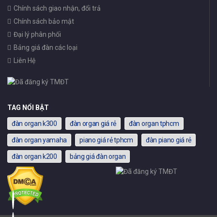
Chính sách giao nhận, đổi trả
Chính sách bảo mật
Đại lý phân phối
Bảng giá đàn các loại
Liên Hệ
TAG NỔI BẬT
đàn organ k300
đàn organ giá rẻ
đàn organ tphcm
đàn organ yamaha
piano giá rẻ tphcm
đàn piano giá rẻ
đàn organ k200
bảng giá đàn organ