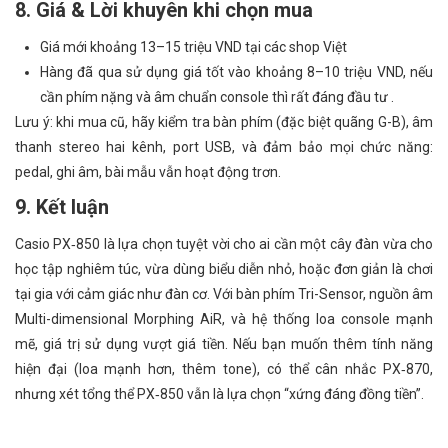
8. Giá & Lời khuyên khi chọn mua
Giá mới khoảng 13–15 triệu VND tại các shop Việt
Hàng đã qua sử dụng giá tốt vào khoảng 8–10 triệu VND, nếu
cần phím nặng và âm chuẩn console thì rất đáng đầu tư .
Lưu ý: khi mua cũ, hãy kiểm tra bàn phím (đặc biệt quãng G-B), âm
thanh stereo hai kênh, port USB, và đảm bảo mọi chức năng:
pedal, ghi âm, bài mẫu vẫn hoạt động trơn.
9. Kết luận
Casio PX‑850 là lựa chọn tuyệt vời cho ai cần một cây đàn vừa cho
học tập nghiêm túc, vừa dùng biểu diễn nhỏ, hoặc đơn giản là chơi
tại gia với cảm giác như đàn cơ. Với bàn phím Tri-Sensor, nguồn âm
Multi-dimensional Morphing AiR, và hệ thống loa console mạnh
mẽ, giá trị sử dụng vượt giá tiền. Nếu bạn muốn thêm tính năng
hiện đại (loa mạnh hơn, thêm tone), có thể cân nhắc PX‑870,
nhưng xét tổng thể PX‑850 vẫn là lựa chọn “xứng đáng đồng tiền”.