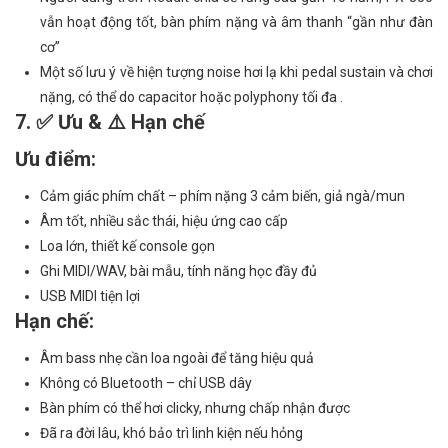
vẫn hoạt động tốt, bàn phím nặng và âm thanh “gần như đàn
cơ”
Một số lưu ý về hiện tượng noise hơi lạ khi pedal sustain và chơi
nặng, có thể do capacitor hoặc polyphony tối đa .
7. ✅ Ưu & ⚠️ Hạn chế
Ưu điểm:
Cảm giác phím chất – phím nặng 3 cảm biến, giả ngà/mun
Âm tốt, nhiều sắc thái, hiệu ứng cao cấp
Loa lớn, thiết kế console gọn
Ghi MIDI/WAV, bài mẫu, tính năng học đầy đủ
USB MIDI tiện lợi
Hạn chế:
Âm bass nhẹ cần loa ngoài để tăng hiệu quả
Không có Bluetooth – chỉ USB dây
Bàn phím có thể hơi clicky, nhưng chấp nhận được
Đã ra đời lâu, khó bảo trì linh kiện nếu hỏng