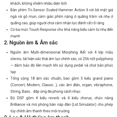
khách, không chiếm nhiều diện tích
Bàn phím Tri‑Sensor Scaled Hammer Action II với bề mặt giả
ngà và gỗ mun, cảm giác phím nặng ở quãng trầm và nhẹ ở
quãng cao, giúp người chơi cảm nhận lực đánh rất rõ ràng
Có ba mức Touch Response cho khả năng biểu cảm từ nhẹ đến
mạnh
2. Nguồn âm & Âm sắc
Nguồn âm Multi-dimensional Morphing AiR với 4 lớp mẫu
stereo, tái hiện sắc thái âm lực chính xác, có 256 nốt polyphony
— đảm bảo độ liền mạch khi sử dụng pedal và chơi bản phức
tạp
Tổng cộng 18 âm sắc chuẩn, bao gồm 5 kiểu grand piano
(Concert, Modern, Classic…), các âm điện, organ, vibraphone,
String, Bass… đáp ứng đa phong cách nhạc
Bộ DSP gồm 4 kiểu reverb và 4 kiểu chorus, chức năng
Brilliance và mô phỏng bàn nắp đàn (Lid Simulator) cho phép
tùy chỉnh âm thanh theo môi trường