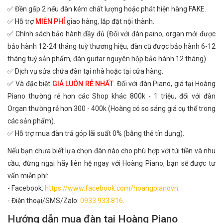
✅ Đền gấp 2 nếu đàn kém chất lượng hoặc phát hiện hàng FAKE.
✅ Hỗ trợ
MIỄN PHÍ
giao hàng, lắp đặt nội thành.
✅ Chính sách bảo hành đầy đủ (Đối với đàn paino, organ mới được
bảo hành 12-24 tháng tuỳ thương hiệu, đàn cũ được bảo hành 6-12
tháng tuỳ sản phẩm, đàn guitar nguyên hộp bảo hành 12 tháng).
✅ Dịch vụ sửa chữa đàn tại nhà hoặc tại cửa hàng.
✅ Và đặc biệt
GIÁ LUÔN RẺ NHẤT
. Đối với đàn Piano, giá tại Hoàng
Piano thường rẻ hơn các Shop khác 800k - 1 triệu, đối với đàn
Organ thường rẻ hơn 300 - 400k (Hoàng có so sáng giá cụ thể trong
các sản phẩm).
✅ Hỗ trợ mua đàn trả góp lãi suất 0% (bằng thẻ tín dụng).
Nếu bạn chưa biết lựa chọn đàn nào cho phù hợp với túi tiền và nhu
cầu, đừng ngại hãy liên hệ ngay với Hoàng Piano, bạn sẽ được tư
vấn miễn phí:
- Facebook:
https://www.facebook.com/hoangpianovn
.
- Điện thoại/SMS/Zalo:
0933.933.816
.
Hướng dẫn mua đàn tại Hoàng Piano