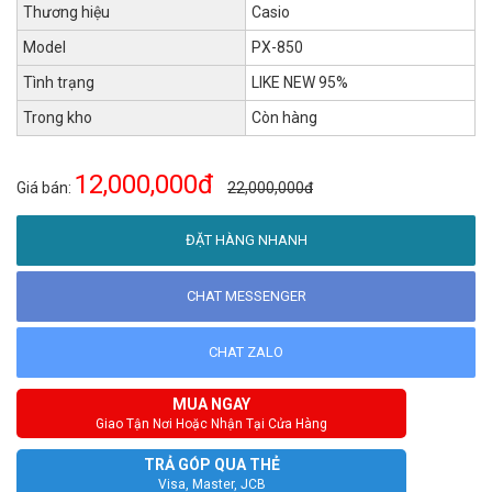
Thương hiệu
Casio
Model
PX-850
Tình trạng
LIKE NEW 95%
Trong kho
Còn hàng
12,000,000đ
Giá bán:
22,000,000đ
ĐẶT HÀNG NHANH
CHAT MESSENGER
CHAT ZALO
MUA NGAY
Giao Tận Nơi Hoặc Nhận Tại Cửa Hàng
TRẢ GÓP QUA THẺ
Visa, Master, JCB