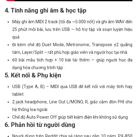
4. Tính năng ghi âm & học tập
Máy ghi âm MIDI 2 track (tối đa ~5.000 nốt) và ghi âm WAV đến
25 phút mỗi bài, lưu trên USB — hỗ trợ tập và soạn luyện hiệu
quả
Đi kèm chế độ Duet Mode, Metronome, Transpose ±2 quãng
tám, Layer/Split – rất phù hợp giáo viên và người học tại nhà
60 bài mẫu tích hợp + 10 bài tải thêm — giúp người học đa
dạng hóa chương trình tập .
5. Kết nối & Phụ kiện
USB (Type A, B) – MIDI qua USB để kết nối với máy tính hay
tablet.
2 jack headphone, Line Out L/MONO, R, giắc cắm đòn PHI cho
hệ thống loa ngoài
Chế độ Auto Power Off giúp tiết kiệm điện khi không sử dụng .
6. Phản hồi từ người dùng
Người dùng trên Reddit chia sẻ rằng sau gần 10 năm, PX‑850