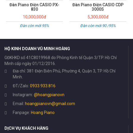
Đàn Piano Điện CASIO CDP
Đàn piano điện Casio PX-730
3000S
9,000,000đ
5,300,000đ
Hàng mới 90-95%
Đàn còn mới 90 /95%
HỘ KINH DOANH VŨ MINH HOÀNG
GĐKHKD số 41C8019968 do Phòng Kinh tế Quận 3/TP. Hồ Chí
Minh cấp ngày 01/12/2016.
Địa chỉ: 381 Điện Biên Phủ, Phường 4, Quận 3, TP. Hồ Chí
Minh.
ĐT/Zalo:
0933.933.816
Instagram:
@hoangpianovn
Email:
hoangpianovn@gmail.com
Fanpage:
Hoang Piano
DỊCH VỤ KHÁCH HÀNG