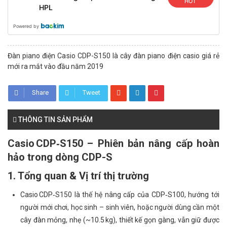
HOT
HPL
Powered by
Đàn piano điện Casio CDP-S150 là cây đàn piano điện casio giá rẻ
mới ra mắt vào đầu năm 2019
Share
Tweet
THÔNG TIN SẢN PHẨM
Casio CDP‑S150 – Phiên bản nâng cấp hoàn
hảo trong dòng CDP-S
1. Tổng quan & Vị trí thị trường
Casio CDP‑S150 là thế hệ nâng cấp của CDP‑S100, hướng tới
người mới chơi, học sinh – sinh viên, hoặc người dùng cần một
cây đàn mỏng, nhẹ (~10.5 kg), thiết kế gọn gàng, vẫn giữ được