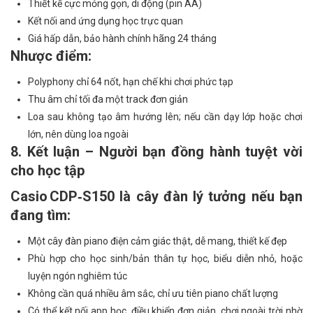
Thiết kế cực mỏng gọn, di động (pin AA)
Kết nối and ứng dụng học trực quan
Giá hấp dẫn, bảo hành chính hãng 24 tháng
Nhược điểm:
Polyphony chỉ 64 nốt, hạn chế khi chơi phức tạp
Thu âm chỉ tối đa một track đơn giản
Loa sau không tạo âm hướng lên; nếu cần dạy lớp hoặc chơi
lớn, nên dùng loa ngoài
8. Kết luận – Người bạn đồng hành tuyệt vời
cho học tập
Casio CDP‑S150 là cây đàn lý tưởng nếu bạn
đang tìm:
Một cây đàn piano điện cảm giác thật, dễ mang, thiết kế đẹp
Phù hợp cho học sinh/bản thân tự học, biểu diễn nhỏ, hoặc
luyện ngón nghiêm túc
Không cần quá nhiều âm sắc, chỉ ưu tiên piano chất lượng
Có thể kết nối app học, điều khiển đơn giản, chơi ngoài trời nhờ