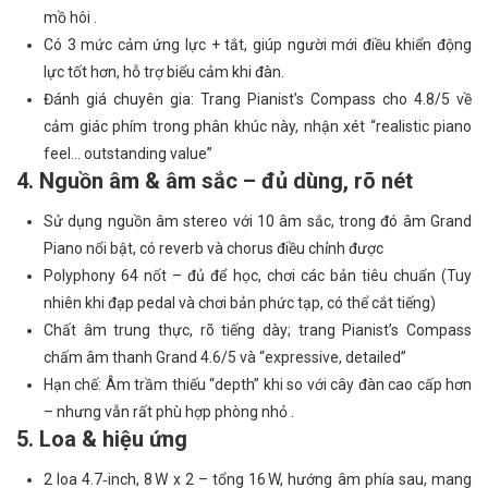
mồ hôi .
Có 3 mức cảm ứng lực + tắt, giúp người mới điều khiển động
lực tốt hơn, hỗ trợ biểu cảm khi đàn.
Đánh giá chuyên gia: Trang Pianist’s Compass cho 4.8/5 về
cảm giác phím trong phân khúc này, nhận xét “realistic piano
feel… outstanding value”
4. Nguồn âm & âm sắc – đủ dùng, rõ nét
Sử dụng nguồn âm stereo với 10 âm sắc, trong đó âm Grand
Piano nổi bật, có reverb và chorus điều chỉnh được
Polyphony 64 nốt – đủ để học, chơi các bản tiêu chuẩn (Tuy
nhiên khi đạp pedal và chơi bản phức tạp, có thể cắt tiếng)
Chất âm trung thực, rõ tiếng dày; trang Pianist’s Compass
chấm âm thanh Grand 4.6/5 và “expressive, detailed”
Hạn chế: Âm trầm thiếu “depth” khi so với cây đàn cao cấp hơn
– nhưng vẫn rất phù hợp phòng nhỏ .
5. Loa & hiệu ứng
2 loa 4.7‑inch, 8 W x 2 – tổng 16 W, hướng âm phía sau, mang