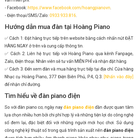
vấn miễn phí:
- Facebook:
https://www.facebook.com/hoangpianovn
.
- Điện thoại/SMS/Zalo:
0933.933.816
.
Hướng dẫn mua đàn tại Hoàng Piano
✅ Cách 1: Đặt hàng trực tiếp trên website bằng cách nhấn nút ĐẶT
HÀNG NGAY ở trên và cung cấp thông tin.
✅ Cách 2: Liên hệ trực tiếp với Hoàng Piano qua kênh Fanpage,
Zalo, Điện thoại. Nhân viên sẽ tư vấn MIỄN PHÍ và nhận đặt hàng.
✅ Cách 3: Đến xem đàn và mua hàng trực tiếp tại địa chỉ: Cửa hàng
Nhạc cụ Hoàng Piano, 377 Điện Biên Phủ, P.4, Q.3.
[Nhấn vào đây]
để nhận chỉ đường.
Tìm hiểu về đàn piano điện
So với đàn piano cơ, ngày nay
đàn piano điện
dần được quan tâm
lựa chọn nhiều hơn bởi chi phí hợp lý và những tiện lợi do công nghệ
số đem lại, đặc biệt đối với những người mới học chơi. Sử dụng
công nghệ kỹ thuật số trong quá trình sản xuất nên
đàn piano điện