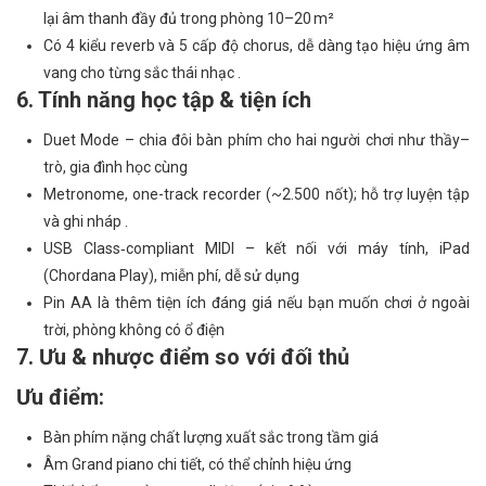
lại âm thanh đầy đủ trong phòng 10–20 m²
Có 4 kiểu reverb và 5 cấp độ chorus, dễ dàng tạo hiệu ứng âm
vang cho từng sắc thái nhạc .
6. Tính năng học tập & tiện ích
Duet Mode – chia đôi bàn phím cho hai người chơi như thầy–
trò, gia đình học cùng
Metronome, one-track recorder (~2.500 nốt); hỗ trợ luyện tập
và ghi nháp .
USB Class‑compliant MIDI – kết nối với máy tính, iPad
(Chordana Play), miễn phí, dễ sử dụng
Pin AA là thêm tiện ích đáng giá nếu bạn muốn chơi ở ngoài
trời, phòng không có ổ điện
7. Ưu & nhược điểm so với đối thủ
Ưu điểm:
Bàn phím nặng chất lượng xuất sắc trong tầm giá
Âm Grand piano chi tiết, có thể chỉnh hiệu ứng