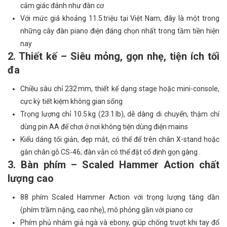
cảm giác đánh như đàn cơ
Với mức giá khoảng 11.5 triệu tại Việt Nam, đây là một trong
những cây đàn piano điện đáng chọn nhất trong tầm tiền hiện
nay
2. Thiết kế – Siêu mỏng, gọn nhẹ, tiện ích tối
đa
Chiều sâu chỉ 232 mm, thiết kế dạng stage hoặc mini-console,
cực kỳ tiết kiệm không gian sống
Trọng lượng chỉ 10.5 kg (23.1 lb), dễ dàng di chuyển, thậm chí
dùng pin AA để chơi ở nơi không tiện dùng điện mains
Kiểu dáng tối giản, đẹp mắt, có thể để trên chân X-stand hoặc
gắn chân gỗ CS-46; đàn vẫn có thể đặt cố định gọn gàng .
3. Bàn phím – Scaled Hammer Action chất
lượng cao
88 phím Scaled Hammer Action với trọng lượng tăng dần
(phím trầm nặng, cao nhẹ), mô phỏng gần với piano cơ
Phím phủ nhám giả ngà và ebony, giúp chống trượt khi tay đổ