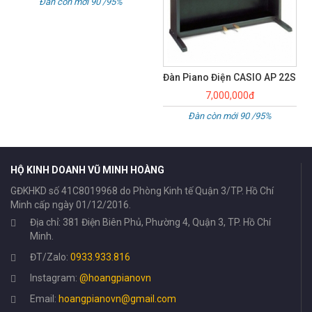
Đàn còn mới 90 /95%
Đàn Piano Điện CASIO AP 22S
7,000,000đ
Đàn còn mới 90 /95%
HỘ KINH DOANH VŨ MINH HOÀNG
GĐKHKD số 41C8019968 do Phòng Kinh tế Quận 3/TP. Hồ Chí
Minh cấp ngày 01/12/2016.
Địa chỉ: 381 Điện Biên Phủ, Phường 4, Quận 3, TP. Hồ Chí
Minh.
ĐT/Zalo:
0933.933.816
Instagram:
@hoangpianovn
Email:
hoangpianovn@gmail.com