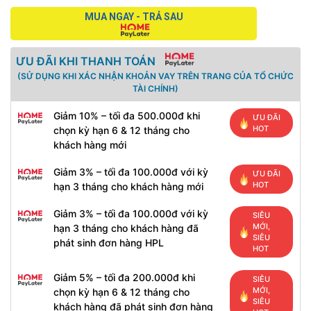
MUA NGAY - TRẢ SAU
ƯU ĐÃI KHI THANH TOÁN
(SỬ DỤNG KHI XÁC NHẬN KHOẢN VAY TRÊN TRANG CỦA TỔ CHỨC
TÀI CHÍNH)
Giảm 10% – tối đa 500.000đ khi
ƯU ĐÃI
HOT
chọn kỳ hạn 6 & 12 tháng cho
khách hàng mới
Giảm 3% – tối đa 100.000đ với kỳ
ƯU ĐÃI
HOT
hạn 3 tháng cho khách hàng mới
Giảm 3% – tối đa 100.000đ với kỳ
SIÊU
MỚI,
hạn 3 tháng cho khách hàng đã
SIÊU
phát sinh đơn hàng HPL
HOT
Giảm 5% – tối đa 200.000đ khi
SIÊU
MỚI,
chọn kỳ hạn 6 & 12 tháng cho
SIÊU
khách hàng đã phát sinh đơn hàng