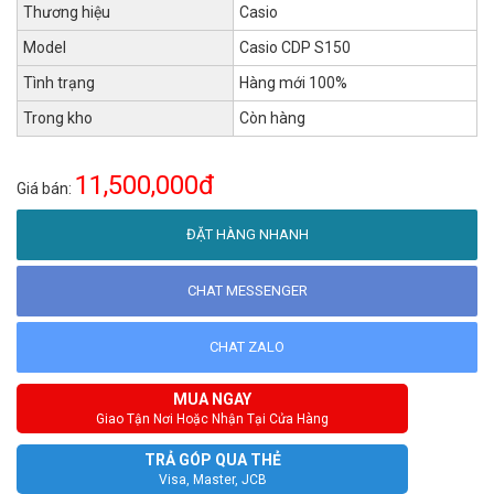
Thương hiệu
Casio
Model
Casio CDP S150
Tình trạng
Hàng mới 100%
Trong kho
Còn hàng
11,500,000đ
Giá bán:
ĐẶT HÀNG NHANH
CHAT MESSENGER
CHAT ZALO
MUA NGAY
Giao Tận Nơi Hoặc Nhận Tại Cửa Hàng
TRẢ GÓP QUA THẺ
Visa, Master, JCB