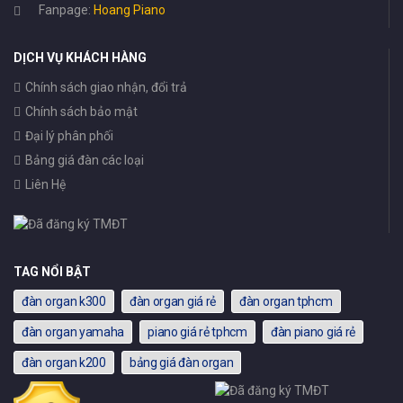
Fanpage:
Hoang Piano
DỊCH VỤ KHÁCH HÀNG
Chính sách giao nhận, đổi trả
Chính sách bảo mật
Đại lý phân phối
Bảng giá đàn các loại
Liên Hệ
TAG NỔI BẬT
đàn organ k300
đàn organ giá rẻ
đàn organ tphcm
đàn organ yamaha
piano giá rẻ tphcm
đàn piano giá rẻ
đàn organ k200
bảng giá đàn organ