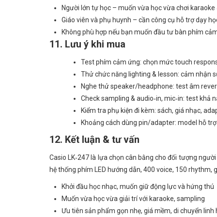
Người lớn tự học – muốn vừa học vừa chơi karaoke 
Giáo viên và phụ huynh – cần công cụ hỗ trợ dạy học
Không phù hợp nếu bạn muốn đầu tư bàn phím cảm g
11. Lưu ý khi mua
Test phím cảm ứng: chọn mức touch respons
Thử chức năng lighting & lesson: cảm nhận 
Nghe thử speaker/headphone: test âm reverb
Check sampling & audio‑in, mic‑in: test khả 
Kiểm tra phụ kiện đi kèm: sách, giá nhạc, ada
Khoảng cách dùng pin/adapter: model hỗ trợ p
12. Kết luận & tư vấn
Casio LK‑247 là lựa chọn cân bằng cho đối tượng người
hệ thống phím LED hướng dẫn, 400 voice, 150 rhythm, giá
Khởi đầu học nhạc, muốn giữ động lực và hứng thú
Muốn vừa học vừa giải trí với karaoke, sampling
Ưu tiên sản phẩm gọn nhẹ, giá mềm, di chuyển linh