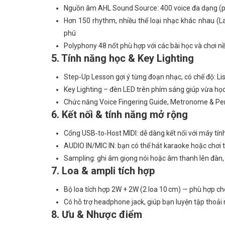
Nguồn âm AHL Sound Source: 400 voice đa dạng (pian
Hơn 150 rhythm, nhiều thể loại nhạc khác nhau (L
phú
Polyphony 48 nốt phù hợp với các bài học và chơi n
5. Tính năng học & Key Lighting
Step‑Up Lesson gợi ý từng đoạn nhạc, có chế độ:
Key Lighting – đèn LED trên phím sáng giúp vừa họ
Chức năng Voice Fingering Guide, Metronome & Perf
6. Kết nối & tính năng mở rộng
Cổng USB‑to‑Host MIDI: dễ dàng kết nối với máy tí
AUDIO IN/MIC IN: bạn có thể hát karaoke hoặc chơi 
Sampling: ghi âm giọng nói hoặc âm thanh lên đàn, 
7. Loa & ampli tích hợp
Bộ loa tích hợp 2W + 2W (2 loa 10 cm) — phù hợp ch
Có hỗ trợ headphone jack, giúp bạn luyện tập tho
8. Ưu & Nhược điểm