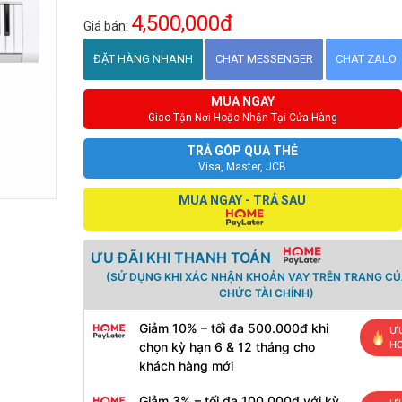
4,500,000đ
Giá bán:
ĐẶT HÀNG NHANH
CHAT MESSENGER
CHAT ZALO
MUA NGAY
Giao Tận Nơi Hoặc Nhận Tại Cửa Hàng
TRẢ GÓP QUA THẺ
Visa, Master, JCB
MUA NGAY - TRẢ SAU
ƯU ĐÃI KHI THANH TOÁN
(SỬ DỤNG KHI XÁC NHẬN KHOẢN VAY TRÊN TRANG CỦ
CHỨC TÀI CHÍNH)
Giảm 10% – tối đa 500.000đ khi
ƯU
H
chọn kỳ hạn 6 & 12 tháng cho
khách hàng mới
Giảm 3% – tối đa 100.000đ với kỳ