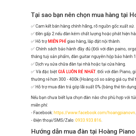
Tại sao bạn nên chọn mua hàng tại H
✅ Cam kết bán hàng chính hãng, rõ nguồn gốc xuất xứ.
✅ Đền gấp 2 nếu đàn kém chất lượng hoặc phát hiện hà
✅ Hỗ trợ
MIỄN PHÍ
giao hàng, lắp đặt nội thành.
✅ Chính sách bảo hành đầy đủ (Đối với đàn paino, or
tháng tuỳ sản phẩm, đàn guitar nguyên hộp bảo hành 1
✅ Dịch vụ sửa chữa đàn tại nhà hoặc tại cửa hàng.
✅ Và đặc biệt
GIÁ LUÔN RẺ NHẤT
. Đối với đàn Piano, 
thường rẻ hơn 300 - 400k (Hoàng có so sáng giá cụ thể
✅ Hỗ trợ mua đàn trả góp lãi suất 0% (bằng thẻ tín dụng
Nếu bạn chưa biết lựa chọn đàn nào cho phù hợp với túi
miễn phí:
- Facebook:
https://www.facebook.com/hoangpianovn
.
- Điện thoại/SMS/Zalo:
0933.933.816
.
Hướng dẫn mua đàn tại Hoàng Piano