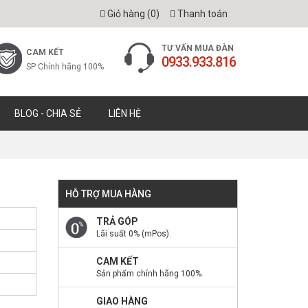
Giỏ hàng (
0
)
Thanh toán
TƯ VẤN MUA ĐÀN
CAM KẾT
0933.933.816
SP Chính hãng 100%
BLOG - CHIA SẺ
LIÊN HỆ
HỖ TRỢ MUA HÀNG
TRẢ GÓP
Lãi suất 0% (mPos).
CAM KẾT
Sản phẩm chính hãng 100%.
GIAO HÀNG