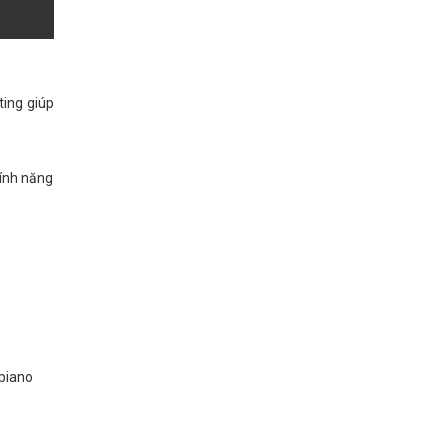
ting giúp
tính năng
 piano