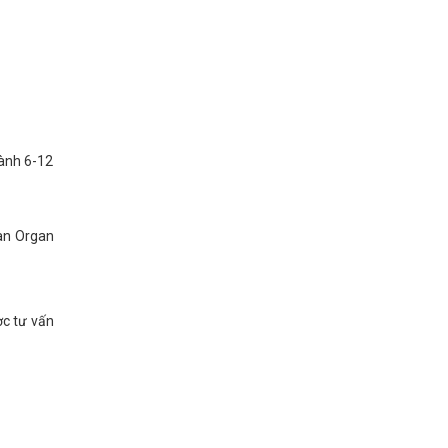
hành 6-12
đàn Organ
ợc tư vấn