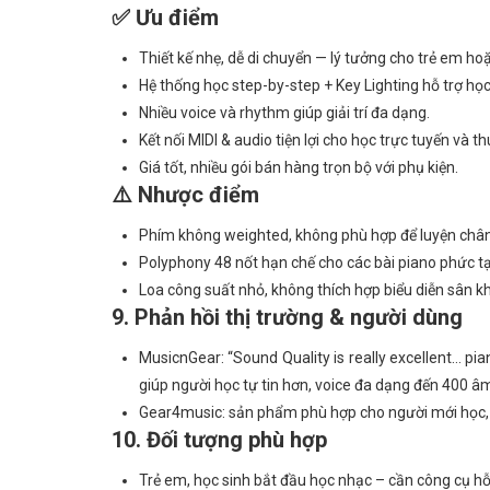
✅ Ưu điểm
Thiết kế nhẹ, dễ di chuyển — lý tưởng cho trẻ em ho
Hệ thống học step-by-step + Key Lighting hỗ trợ họ
Nhiều voice và rhythm giúp giải trí đa dạng.
Kết nối MIDI & audio tiện lợi cho học trực tuyến và t
Giá tốt, nhiều gói bán hàng trọn bộ với phụ kiện.
⚠️ Nhược điểm
Phím không weighted, không phù hợp để luyện chân
Polyphony 48 nốt hạn chế cho các bài piano phức t
Loa công suất nhỏ, không thích hợp biểu diễn sân k
9. Phản hồi thị trường & người dùng
MusicnGear: “Sound Quality is really excellent… p
giúp người học tự tin hơn, voice đa dạng đến 400 â
Gear4music: sản phẩm phù hợp cho người mới học, 
10. Đối tượng phù hợp
Trẻ em, học sinh bắt đầu học nhạc – cần công cụ hỗ 