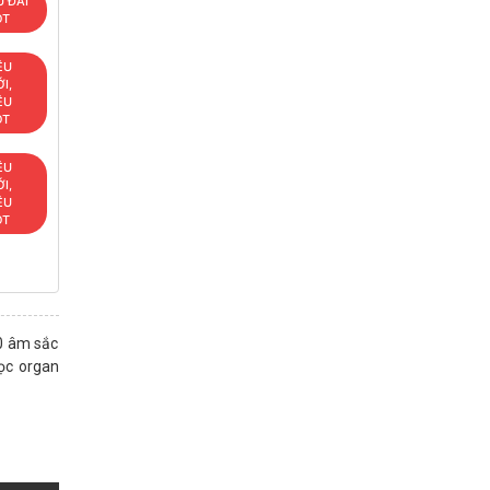
 ĐÃI
OT
ÊU
I,
ÊU
OT
ÊU
I,
ÊU
OT
0 âm sắc
học organ