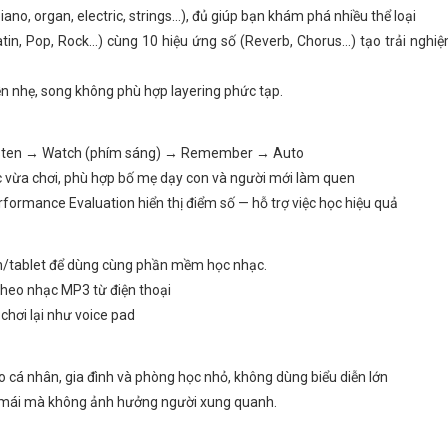
o, organ, electric, strings…), đủ giúp bạn khám phá nhiều thể loại
atin, Pop, Rock…) cùng 10 hiệu ứng số (Reverb, Chorus…) tạo trải ngh
ền nhẹ, song không phù hợp layering phức tạp.
 Listen → Watch (phím sáng) → Remember → Auto
c vừa chơi, phù hợp bố mẹ dạy con và người mới làm quen
ormance Evaluation hiển thị điểm số — hỗ trợ việc học hiệu quả
nh/tablet để dùng cùng phần mềm học nhạc.
theo nhạc MP3 từ điện thoại
chơi lại như voice pad
o cá nhân, gia đình và phòng học nhỏ, không dùng biểu diễn lớn
ải mái mà không ảnh hưởng người xung quanh.