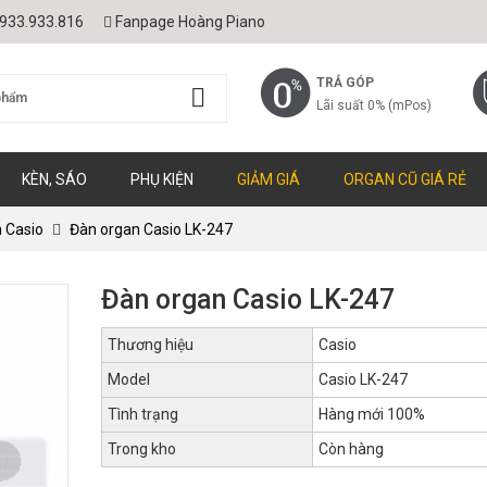
933.933.816
Fanpage Hoàng Piano
TRẢ GÓP
Lãi suất 0% (mPos)
KÈN, SÁO
PHỤ KIỆN
GIẢM GIÁ
ORGAN CŨ GIÁ RẺ
 Casio
Đàn organ Casio LK-247
Đàn organ Casio LK-247
Thương hiệu
Casio
Model
Casio LK-247
Tình trạng
Hàng mới 100%
Trong kho
Còn hàng