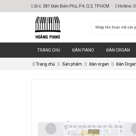
Đ/c:
381 Điện Biên Phủ, P.4, Q.3, TP.HCM
Hotline:
0
TRANG CHỦ
ĐÀN PIANO
ĐÀN ORGAN
Trang chủ
Sản phẩm
Đàn organ
Đàn Organ