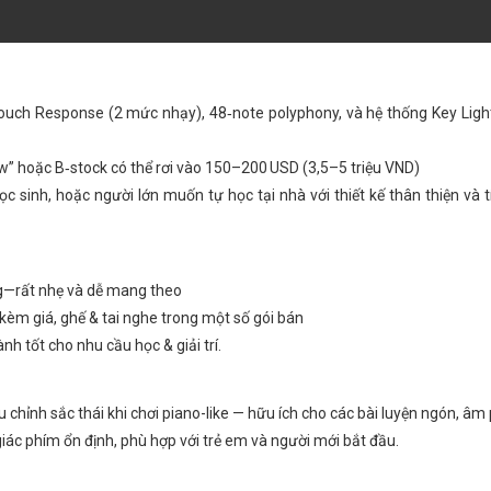
ouch Response (2 mức nhạy), 48‑note polyphony, và hệ thống Key Ligh
” hoặc B‑stock có thể rơi vào 150–200 USD (3,5–5 triệu VND)
c sinh, hoặc người lớn muốn tự học tại nhà với thiết kế thân thiện và 
kg—rất nhẹ và dễ mang theo
kèm giá, ghế & tai nghe trong một số gói bán
h tốt cho nhu cầu học & giải trí.
 chỉnh sắc thái khi chơi piano-like — hữu ích cho các bài luyện ngón, âm
c phím ổn định, phù hợp với trẻ em và người mới bắt đầu.