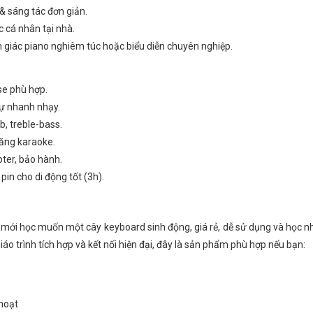
& sáng tác đơn giản.
 cá nhân tại nhà.
iác piano nghiêm túc hoặc biểu diễn chuyên nghiệp.
e phù hợp.
sự nhanh nhạy.
, treble-bass.
năng karaoke.
pter, bảo hành.
in cho di động tốt (3h).
 mới học muốn một cây keyboard sinh động, giá rẻ, dễ sử dụng và học n
o trình tích hợp và kết nối hiện đại, đây là sản phẩm phù hợp nếu bạn:
 hoạt