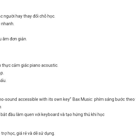
ặc người hay thay đổi chỗ học.
c nhanh.
hu âm đơn giản.
 thực cảm giác piano acoustic.
ạp.
hấu.
iano‑sound accessible with its own key” Bax Music: phím sáng bước theo
m
bắt đầu làm quen với keyboard và tạo hứng thú khi học
trợ học, giá rẻ và dễ sử dụng.