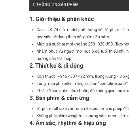
THÔNG TIN SẢN PHẨM
1. Giới thiệu & phân khúc
Casio LK‑247 là model phổ thông với 61 phím có T
học viên dễ dàng theo dõi phím cần bấm
Mức giá quốc tế mới khoảng 250–320 USD, “like‑new
Nhằm phục vụ người mới học ở độ tuổi thiếu nhi, họ
hướng dẫn tích hợp.
2. Thiết kế & di động
Kích thước: ~946 × 307 × 92 mm, trọng lượng ~3,6 
Tông màu phổ biến: Trắng; có bản “complete pack” 
Thiết kế bàn phím tiêu chuẩn, đủ không gian thực hàn
3. Bàn phím & cảm ứng
61 phím full‑size với Touch Response: cho phép điều
Không phải phím weighted, nhưng vẫn mượn cảm giá
4. Âm sắc, rhythm & hiệu ứng