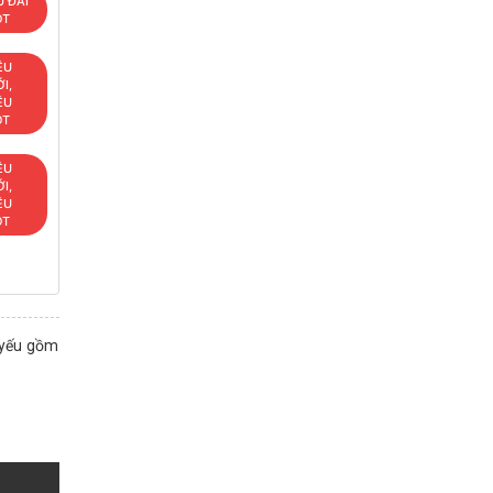
 ĐÃI
OT
ÊU
I,
ÊU
OT
ÊU
I,
ÊU
OT
 yếu gồm