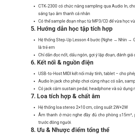
CTK‑2300 có chức năng sampling qua Audio In, cho
sáng tạo âm thanh cá nhân
Có thể sample đoạn nhạc từ MP3/CD để vừa học vừa
5. Hướng dẫn học tập tích hợp
Hệ thống Step‑Up Lesson 4 bước (Nghe → Nhìn → Gh
là trẻ em
Chỉ dẫn đọc nốt, dấu ngón, gợi ý lặp đoạn, đánh giá 
6. Kết nối & nguồn điện
USB-to-Host MIDI kết nối máy tính, tablet – cho ph
Audio In jack cho phép chơi cùng nhạc có sẵn, sampl
Có jack cắm sustain pedal, headphone và sử dụng n
7. Loa tích hợp & chất âm
Hệ thống loa stereo 2×10 cm, công suất 2W+2W
Âm thanh ở mức nghe đầy đủ cho phòng ≤15m², ph
trước đông người.
8. Ưu & Nhược điểm tổng thể