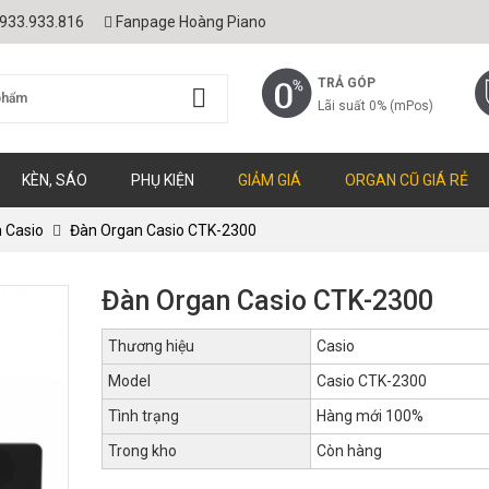
933.933.816
Fanpage Hoàng Piano
TRẢ GÓP
Lãi suất 0% (mPos)
KÈN, SÁO
PHỤ KIỆN
GIẢM GIÁ
ORGAN CŨ GIÁ RẺ
 Casio
Đàn Organ Casio CTK-2300
Đàn Organ Casio CTK-2300
Thương hiệu
Casio
Model
Casio CTK-2300
Tình trạng
Hàng mới 100%
Trong kho
Còn hàng