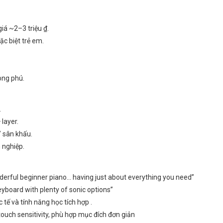
iá ~2–3 triệu ₫.
ặc biệt trẻ em.
ong phú.
.
 layer.
 sân khấu.
 nghiệp.
erful beginner piano… having just about everything you need”
yboard with plenty of sonic options”
tế và tính năng học tích hợp .
ouch sensitivity, phù hợp mục đích đơn giản