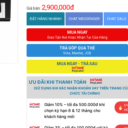
2,900,000đ
Giá bán:
ĐẶT HÀNG NHANH
CHAT MESSENGER
CHAT ZALO
MUA NGAY
Giao Tận Nơi Hoặc Nhận Tại Cửa Hàng
TRẢ GÓP QUA THẺ
Visa, Master, JCB
MUA NGAY - TRẢ SAU
ƯU ĐÃI KHI THANH TOÁN
(SỬ DỤNG KHI XÁC NHẬN KHOẢN VAY TRÊN TRANG CỦ
CHỨC TÀI CHÍNH)
Giảm 10% – tối đa 500.000đ khi
ƯU
H
chọn kỳ hạn 6 & 12 tháng cho
khách hàng mới
Giảm 3% – tối đa 100.000đ với kỳ