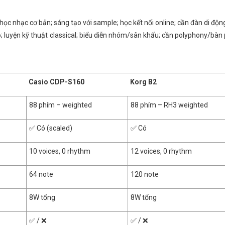
 học nhạc cơ bản; sáng tạo với sample; học kết nối online; cần đàn di độn
; luyện kỹ thuật classical; biểu diễn nhóm/sân khấu; cần polyphony/bàn
Casio CDP-S160
Korg B2
88 phím – weighted
88 phím – RH3 weighted
✅ Có (scaled)
✅ Có
10 voices, 0 rhythm
12 voices, 0 rhythm
64 note
120 note
8W tổng
8W tổng
✅ / ❌
✅ / ❌