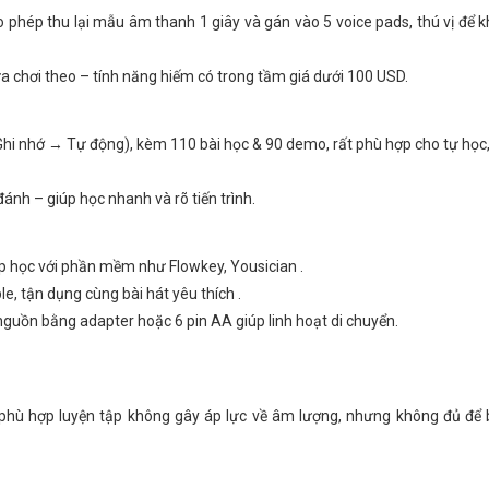
 phép thu lại mẫu âm thanh 1 giây và gán vào 5 voice pads, thú vị để
 chơi theo – tính năng hiếm có trong tầm giá dưới 100 USD.
i nhớ → Tự động), kèm 110 bài học & 90 demo, rất phù hợp cho tự học,
đánh – giúp học nhanh và rõ tiến trình.
ép học với phần mềm như Flowkey, Yousician .
e, tận dụng cùng bài hát yêu thích .
guồn bằng adapter hoặc 6 pin AA giúp linh hoạt di chuyển.
ù hợp luyện tập không gây áp lực về âm lượng, nhưng không đủ để b