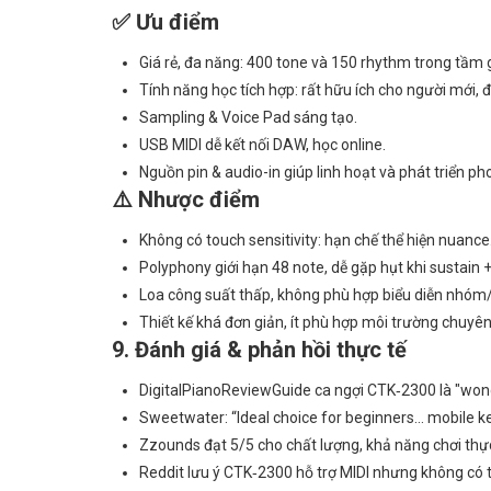
✅ Ưu điểm
Giá rẻ, đa năng: 400 tone và 150 rhythm trong tầm g
Tính năng học tích hợp: rất hữu ích cho người mới, đ
Sampling & Voice Pad sáng tạo.
USB MIDI dễ kết nối DAW, học online.
Nguồn pin & audio-in giúp linh hoạt và phát triển ph
⚠️ Nhược điểm
Không có touch sensitivity: hạn chế thể hiện nuance
Polyphony giới hạn 48 note, dễ gặp hụt khi sustain +
Loa công suất thấp, không phù hợp biểu diễn nhóm/
Thiết kế khá đơn giản, ít phù hợp môi trường chuyên
9. Đánh giá & phản hồi thực tế
DigitalPianoReviewGuide ca ngợi CTK‑2300 là "wond
Sweetwater: “Ideal choice for beginners… mobile ke
Zzounds đạt 5/5 cho chất lượng, khả năng chơi thực 
Reddit lưu ý CTK‑2300 hỗ trợ MIDI nhưng không có t