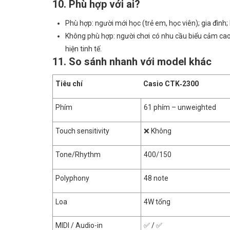
10. Phù hợp với ai?
Phù hợp: người mới học (trẻ em, học viên); gia đình;
Không phù hợp: người chơi có nhu cầu biểu cảm cao
hiện tinh tế.
11. So sánh nhanh với model khác
Tiêu chí
Casio CTK‑2300
Phím
61 phím – unweighted
Touch sensitivity
❌ Không
Tone/Rhythm
400/150
Polyphony
48 note
Loa
4W tổng
MIDI / Audio-in
✅ / ✅