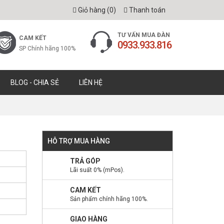
Giỏ hàng (
0
)
Thanh toán
TƯ VẤN MUA ĐÀN
CAM KẾT
0933.933.816
SP Chính hãng 100%
BLOG - CHIA SẺ
LIÊN HỆ
HỖ TRỢ MUA HÀNG
TRẢ GÓP
Lãi suất 0% (mPos).
CAM KẾT
Sản phẩm chính hãng 100%.
GIAO HÀNG