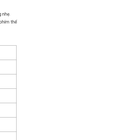
g nhẹ.
 phím thể