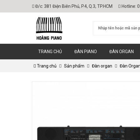
Đ/c:
381 Điện Biên Phủ, P.4, Q.3, TP.HCM
Hotline:
0
TRANG CHỦ
ĐÀN PIANO
ĐÀN ORGAN
Trang chủ
Sản phẩm
Đàn organ
Đàn Organ