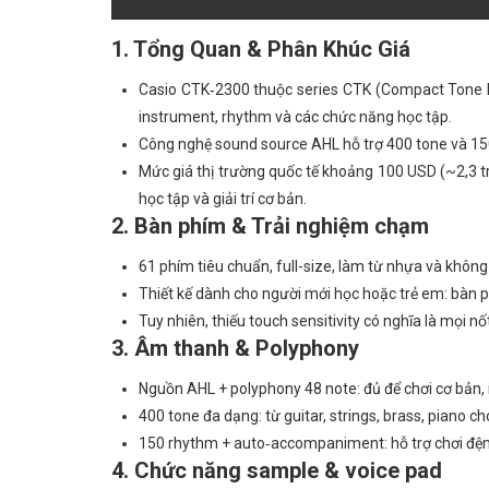
1. Tổng Quan & Phân Khúc Giá
Casio CTK‑2300 thuộc series CTK (Compact Tone K
instrument, rhythm và các chức năng học tập.
Công nghệ sound source AHL hỗ trợ 400 tone và 150
Mức giá thị trường quốc tế khoảng 100 USD (~2,3 tr
học tập và giải trí cơ bản.
2. Bàn phím & Trải nghiệm chạm
61 phím tiêu chuẩn, full-size, làm từ nhựa và khôn
Thiết kế dành cho người mới học hoặc trẻ em: bàn p
Tuy nhiên, thiếu touch sensitivity có nghĩa là mọi 
3. Âm thanh & Polyphony
Nguồn AHL + polyphony 48 note: đủ để chơi cơ bản, í
400 tone đa dạng: từ guitar, strings, brass, piano ch
150 rhythm + auto‑accompaniment: hỗ trợ chơi đệm 
4. Chức năng sample & voice pad