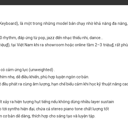
eyboard), là một trong những model bán chạy nhờ khả năng đa năng, 
 rhythm, đáp ứng từ pop, jazz đến nhạc thiếu nhi, dance…
iệu₫); tại Việt Nam khi ra showroom hoặc online tầm 2–3 triệu₫, rất ph
g có cảm ứng lực (unweighted) .
hím nhẹ, dễ điều khiển, phù hợp luyện ngón cơ bản.
nốt đều phát ra cùng âm lượng, hạn chế biểu cảm khi học kỹ thuật nâng ca
t xảy ra hiện tượng hụt tiếng nếu không dùng nhiều layer sustain
o tới synths hiện đại; chứa cả stereo piano tone chất lượng tốt
cơ bản dễ dàng, thích hợp cho sáng tạo và luyện tập.