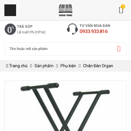
0
TƯ VẤN MUA ĐÀN
TRẢ GÓP
0933.933.816
Lãi suất 0% (mPos)
Trang chủ
Sản phẩm
Phụ kiện
Chân Đàn Organ