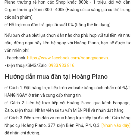
Piano thường rẻ hơn các Shop khác 800k - 1 triệu, đối với đàn
Organ thường rẻ hơn 300 - 400k (Hoàng có so sáng giá cụ thể trong
các sản phẩm).
✅ Hỗ trợ mua đàn trả góp lãi suất 0% (bằng thẻ tín dụng).
Nếu bạn chưa biết lựa chọn đàn nào cho phù hợp với túi tiền và nhu
cầu, đừng ngại hãy liên hệ ngay với Hoàng Piano, bạn sẽ được tư
vấn miễn phí:
- Facebook:
https://www.facebook.com/hoangpianovn
.
- Điện thoại/SMS/Zalo:
0933.933.816
.
Hướng dẫn mua đàn tại Hoàng Piano
✅ Cách 1: Đặt hàng trực tiếp trên website bằng cách nhấn nút ĐẶT
HÀNG NGAY ở trên và cung cấp thông tin.
✅ Cách 2: Liên hệ trực tiếp với Hoàng Piano qua kênh Fanpage,
Zalo, Điện thoại. Nhân viên sẽ tư vấn MIỄN PHÍ và nhận đặt hàng.
✅ Cách 3: Đến xem đàn và mua hàng trực tiếp tại địa chỉ: Cửa hàng
Nhạc cụ Hoàng Piano, 377 Điện Biên Phủ, P.4, Q.3.
[Nhấn vào đây]
để nhận chỉ đường.