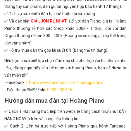
tháng tuỳ sản phẩm, đàn guitar nguyên hộp bảo hành 12 tháng).
✅ Dịch vụ sửa chữa đàn tại nhà hoặc tại cửa hàng.
✅ Và đặc biệt
GIÁ LUÔN RẺ NHẤT
. Đối với đàn Piano, giá tại Hoàng
Piano thường rẻ hơn các Shop khác 800k - 1 triệu, đối với đàn
Organ thường rẻ hơn 300 - 400k (Hoàng có so sáng giá cụ thể trong
các sản phẩm).
✅ Hỗ trợ mua đàn trả góp lãi suất 0% (bằng thẻ tín dụng).
Nếu bạn chưa biết lựa chọn đàn nào cho phù hợp với túi tiền và nhu
cầu, đừng ngại hãy liên hệ ngay với Hoàng Piano, bạn sẽ được tư
vấn miễn phí:
- Facebook:
https://www.facebook.com/hoangpianovn
.
- Điện thoại/SMS/Zalo:
0933.933.816
.
Hướng dẫn mua đàn tại Hoàng Piano
✅ Cách 1: Đặt hàng trực tiếp trên website bằng cách nhấn nút ĐẶT
HÀNG NGAY ở trên và cung cấp thông tin.
✅ Cách 2: Liên hệ trực tiếp với Hoàng Piano qua kênh Fanpage,