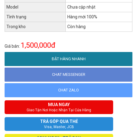
Model
Chưa cập nhật
Tình trạng
Hàng mới 100%
Trong kho
Còn hàng
1,500,000đ
Giá bán:
ĐẶT HÀNG NHANH
CHAT MESSENGER
CHAT ZALO
MUA NGAY
Giao Tận Nơi Hoặc Nhận Tại Cửa Hàng
TRẢ GÓP QUA THẺ
Visa, Master, JCB