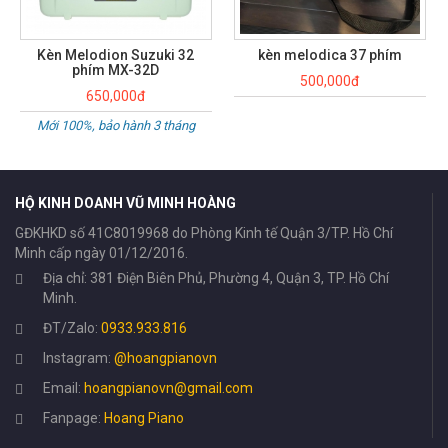
Kèn Melodion Suzuki 32
kèn melodica 37 phím
phím MX-32D
500,000đ
650,000đ
Mới 100%, bảo hành 3 tháng
HỘ KINH DOANH VŨ MINH HOÀNG
GĐKHKD số 41C8019968 do Phòng Kinh tế Quận 3/TP. Hồ Chí
Minh cấp ngày 01/12/2016.
Địa chỉ: 381 Điện Biên Phủ, Phường 4, Quận 3, TP. Hồ Chí
Minh.
ĐT/Zalo:
0933.933.816
Instagram:
@hoangpianovn
Email:
hoangpianovn@gmail.com
Fanpage:
Hoang Piano