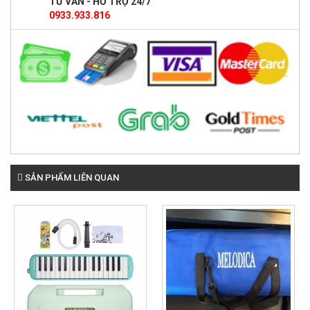
TƯ VẤN - HỖ TRỢ 24/7
0933.933.816
SẢN PHẨM LIÊN QUAN