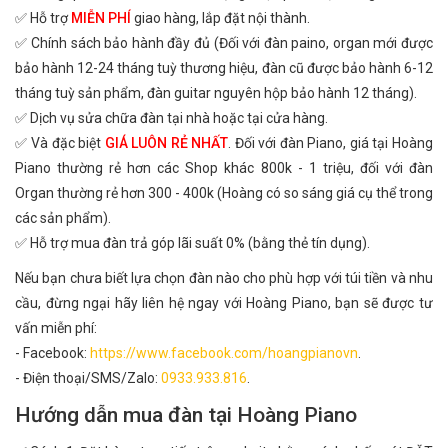
✅ Hỗ trợ
MIỄN PHÍ
giao hàng, lắp đặt nội thành.
✅ Chính sách bảo hành đầy đủ (Đối với đàn paino, organ mới được
bảo hành 12-24 tháng tuỳ thương hiệu, đàn cũ được bảo hành 6-12
tháng tuỳ sản phẩm, đàn guitar nguyên hộp bảo hành 12 tháng).
✅ Dịch vụ sửa chữa đàn tại nhà hoặc tại cửa hàng.
✅ Và đặc biệt
GIÁ LUÔN RẺ NHẤT
. Đối với đàn Piano, giá tại Hoàng
Piano thường rẻ hơn các Shop khác 800k - 1 triệu, đối với đàn
Organ thường rẻ hơn 300 - 400k (Hoàng có so sáng giá cụ thể trong
các sản phẩm).
✅ Hỗ trợ mua đàn trả góp lãi suất 0% (bằng thẻ tín dụng).
Nếu bạn chưa biết lựa chọn đàn nào cho phù hợp với túi tiền và nhu
cầu, đừng ngại hãy liên hệ ngay với Hoàng Piano, bạn sẽ được tư
vấn miễn phí:
- Facebook:
https://www.facebook.com/hoangpianovn
.
- Điện thoại/SMS/Zalo:
0933.933.816
.
Hướng dẫn mua đàn tại Hoàng Piano