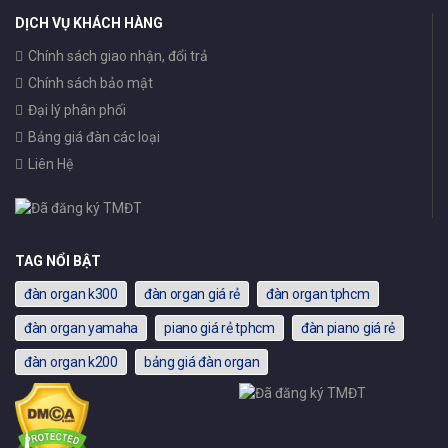
DỊCH VỤ KHÁCH HÀNG
Chính sách giao nhận, đổi trả
Chính sách bảo mật
Đại lý phân phối
Bảng giá đàn các loại
Liên Hệ
TAG NỔI BẬT
đàn organ k300
đàn organ giá rẻ
đàn organ tphcm
đàn organ yamaha
piano giá rẻ tphcm
đàn piano giá rẻ
đàn organ k200
bảng giá đàn organ