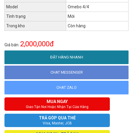
Model
Omebo 4/4
Tình trạng
Mới
Trong kho
Còn hàng
2,000,000đ
Giá bán:
ĐẶT HÀNG NHANH
CHAT MESSENGER
CHAT ZALO
MUA NGAY
Giao Tận Nơi Hoặc Nhận Tại Cửa Hàng
TRẢ GÓP QUA THẺ
Visa, Master, JCB