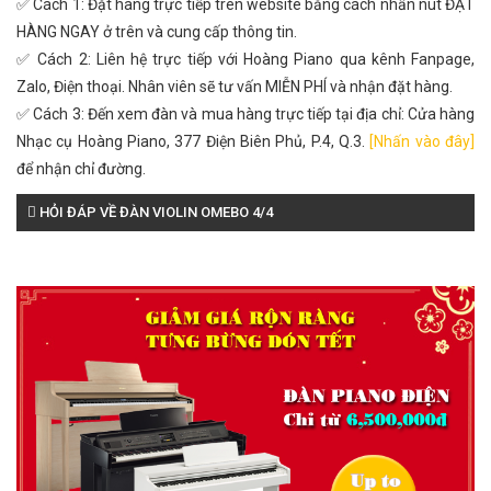
✅ Cách 1: Đặt hàng trực tiếp trên website bằng cách nhấn nút ĐẶT
HÀNG NGAY ở trên và cung cấp thông tin.
✅ Cách 2: Liên hệ trực tiếp với Hoàng Piano qua kênh Fanpage,
Zalo, Điện thoại. Nhân viên sẽ tư vấn MIỄN PHÍ và nhận đặt hàng.
✅ Cách 3: Đến xem đàn và mua hàng trực tiếp tại địa chỉ: Cửa hàng
Nhạc cụ Hoàng Piano, 377 Điện Biên Phủ, P.4, Q.3.
[Nhấn vào đây]
để nhận chỉ đường.
HỎI ĐÁP VỀ ĐÀN VIOLIN OMEBO 4/4