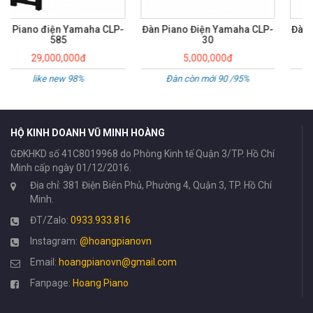
Đàn Piano Điện Yamaha CLP-
Đàn Piano Điện Yamaha CLP-
30
120
5,000,000đ
10,000,000đ
Đàn còn mới 90 /95%
Đàn còn mới 90/95%
HỘ KINH DOANH VŨ MINH HOÀNG
GĐKHKD số 41C8019968 do Phòng Kinh tế Quận 3/TP. Hồ Chí
Minh cấp ngày 01/12/2016.
Địa chỉ: 381 Điện Biên Phủ, Phường 4, Quận 3, TP. Hồ Chí
Minh.
ĐT/Zalo:
0933.933.816
Instagram:
@hoangpianovn
Email:
hoangpianovn@gmail.com
Fanpage:
Hoang Piano