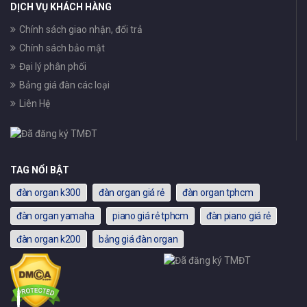
DỊCH VỤ KHÁCH HÀNG
Chính sách giao nhận, đổi trả
Chính sách bảo mật
Đại lý phân phối
Bảng giá đàn các loại
Liên Hệ
TAG NỔI BẬT
đàn organ k300
đàn organ giá rẻ
đàn organ tphcm
đàn organ yamaha
piano giá rẻ tphcm
đàn piano giá rẻ
đàn organ k200
bảng giá đàn organ