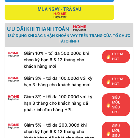
MUA NGAY - TRẢ SAU
ƯU ĐÃI KHI THANH TOÁN
(SỬ DỤNG KHI XÁC NHẬN KHOẢN VAY TRÊN TRANG CỦA TỔ CHỨC
TÀI CHÍNH)
Giảm 10% – tối đa 500.000đ khi
ƯU ĐÃI
HOT
chọn kỳ hạn 6 & 12 tháng cho
khách hàng mới
Giảm 3% – tối đa 100.000đ với kỳ
ƯU ĐÃI
HOT
hạn 3 tháng cho khách hàng mới
Giảm 3% – tối đa 100.000đ với kỳ
SIÊU
MỚI,
hạn 3 tháng cho khách hàng đã
SIÊU
phát sinh đơn hàng HPL
HOT
Giảm 5% – tối đa 200.000đ khi
SIÊU
MỚI,
chọn kỳ hạn 6 & 12 tháng cho
SIÊU
khách hàng đã phát sinh đơn hàng