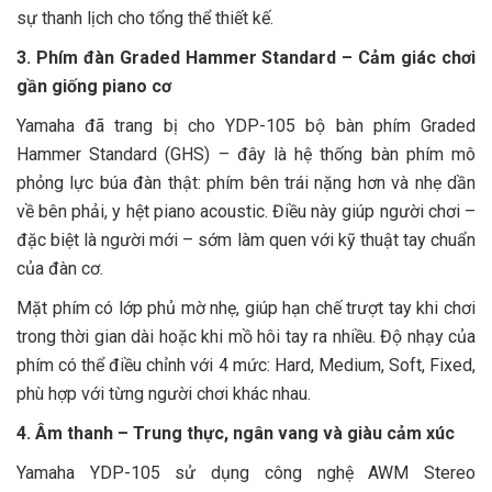
sự thanh lịch cho tổng thể thiết kế.
3. Phím đàn Graded Hammer Standard – Cảm giác chơi
gần giống piano cơ
Yamaha đã trang bị cho YDP-105 bộ bàn phím Graded
Hammer Standard (GHS) – đây là hệ thống bàn phím mô
phỏng lực búa đàn thật: phím bên trái nặng hơn và nhẹ dần
về bên phải, y hệt piano acoustic. Điều này giúp người chơi –
đặc biệt là người mới – sớm làm quen với kỹ thuật tay chuẩn
của đàn cơ.
Mặt phím có lớp phủ mờ nhẹ, giúp hạn chế trượt tay khi chơi
trong thời gian dài hoặc khi mồ hôi tay ra nhiều. Độ nhạy của
phím có thể điều chỉnh với 4 mức: Hard, Medium, Soft, Fixed,
phù hợp với từng người chơi khác nhau.
4. Âm thanh – Trung thực, ngân vang và giàu cảm xúc
Yamaha YDP-105 sử dụng công nghệ AWM Stereo