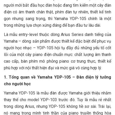
người mới bắt đầu học đàn hoặc đang tìm kiếm một cây đàn
điện có âm thanh chân thật, phím đàn tự nhiên, thiết kế tinh
gọn nhưng sang trọng, thì Yamaha YDP-105 chính là một
trong những lựa chọn xứng đáng để bạn đầu tư lâu dài.
Là mẫu entry-level thuộc dòng Arius Series danh tiếng của
Yamaha – dòng sản phẩm được thiết kế đặc biệt để phục vụ
người học nhạc – YDP-105 hội tụ đầy đủ những yếu tố cốt
lõi của một cây piano điện chuẩn mực: chất lượng âm thanh
cao cấp, bàn phím mô phỏng piano cơ trung thực, thiết kế
phù hợp với nội thất hiện đại và mức giá vô cùng hợp lý.
1. Tổng quan về Yamaha YDP-105 – Đàn điện lý tưởng
cho người học
Yamaha YDP-105 là mẫu đàn được Yamaha giới thiệu nhằm
thay thế cho model YDP-103 trước đó. Tuy là mẫu rẻ nhất
trong dòng Arius, nhưng YDP-105 không hề sơ sài. Trái lại,
nó mang trong mình tinh thần của piano truyền thống hòa