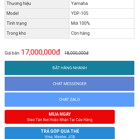
Thương hiệu
Yamaha
Model
YDP-105
Tình trạng
Mới 100%
Trong kho
Còn hàng
17,000,000đ
Giá bán:
18,000,000đ
ĐẶT HÀNG NHANH
CHAT MESSENGER
CHAT ZALO
MUA NGAY
Giao Tận Nơi Hoặc Nhận Tại Cửa Hàng
TRẢ GÓP QUA THẺ
Visa, Master, JCB