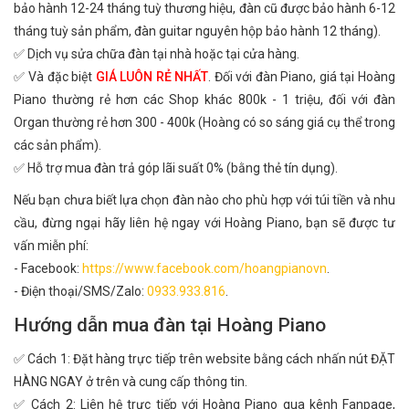
bảo hành 12-24 tháng tuỳ thương hiệu, đàn cũ được bảo hành 6-12
tháng tuỳ sản phẩm, đàn guitar nguyên hộp bảo hành 12 tháng).
✅ Dịch vụ sửa chữa đàn tại nhà hoặc tại cửa hàng.
✅ Và đặc biệt
GIÁ LUÔN RẺ NHẤT
. Đối với đàn Piano, giá tại Hoàng
Piano thường rẻ hơn các Shop khác 800k - 1 triệu, đối với đàn
Organ thường rẻ hơn 300 - 400k (Hoàng có so sáng giá cụ thể trong
các sản phẩm).
✅ Hỗ trợ mua đàn trả góp lãi suất 0% (bằng thẻ tín dụng).
Nếu bạn chưa biết lựa chọn đàn nào cho phù hợp với túi tiền và nhu
cầu, đừng ngại hãy liên hệ ngay với Hoàng Piano, bạn sẽ được tư
vấn miễn phí:
- Facebook:
https://www.facebook.com/hoangpianovn
.
- Điện thoại/SMS/Zalo:
0933.933.816
.
Hướng dẫn mua đàn tại Hoàng Piano
✅ Cách 1: Đặt hàng trực tiếp trên website bằng cách nhấn nút ĐẶT
HÀNG NGAY ở trên và cung cấp thông tin.
✅ Cách 2: Liên hệ trực tiếp với Hoàng Piano qua kênh Fanpage,