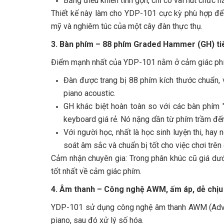
Bảng điều khiển tinh gọn, chỉ có vài nút chức
Thiết kế này làm cho YDP-101 cực kỳ phù hợp để 
mỹ và nghiêm túc của một cây đàn thực thụ.
3. Bàn phím – 88 phím Graded Hammer (GH) ti
Điểm mạnh nhất của YDP-101 nằm ở cảm giác ph
Đàn được trang bị 88 phím kích thước chuẩn
piano acoustic.
GH khác biệt hoàn toàn so với các bàn phím 
keyboard giá rẻ. Nó nặng dần từ phím trầm đến
Với người học, nhất là học sinh luyện thi, hay
soát âm sắc và chuẩn bị tốt cho việc chơi trên 
Cảm nhận chuyên gia: Trong phân khúc cũ giá dư
tốt nhất về cảm giác phím.
4. Âm thanh – Công nghệ AWM, ấm áp, dễ chịu
YDP-101 sử dụng công nghệ âm thanh AWM (Adva
piano, sau đó xử lý số hóa.