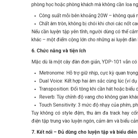
phòng học hoặc phòng khách mà không cần loa ng
Công suất mỗi bên khoảng 20W – không quá m
Chất âm tròn, không bị chói khi chơi các nốt c
Nếu cần luyện tập yên tĩnh, người dùng có thể cắ
khác – một điểm cộng lớn cho những ai luyện đàn b
6. Chức năng và tiện ích
Mặc dù là một cây đàn đơn giản, YDP-101 vẫn có 
Metronome: Hỗ trợ giữ nhịp, cực kỳ quan trọng
Dual Voice: Kết hợp hai âm sắc cùng lúc (ví dụ
Transposition: Đổi tông khi cần hát hoặc biểu 
Reverb: Tùy chỉnh độ vang cho không gian khác
Touch Sensitivity: 3 mức độ nhạy của phím, ph
Tuy không có style đệm, thu âm đa track hay cổ
điện tập trung vào luyện ngón, cảm âm và biểu cả
7. Kết nối – Đủ dùng cho luyện tập và biểu diễn