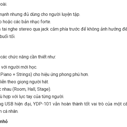
oài.
ạnh nhưng đủ dùng cho người luyện tập.
ao hoặc các bản nhạc forte.
m tai nghe stereo qua jack cắm phía trước để không ảnh hưởng đ
uổi tối.
các chức năng cần thiết như:
 với người mới học.
 Piano + Strings) cho hiệu ứng phong phú hơn.
diễn theo giọng người hát.
 nhau (Room, Hall, Stage).
ù hợp với lực tay của từng người.
ng USB hiện đại, YDP-101 vẫn hoàn thành tốt vai trò của một c
m cá nhân.
 nhỏ