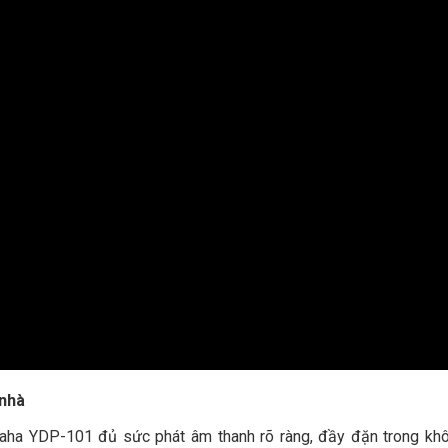
 nhà
maha YDP-101 đủ sức phát âm thanh rõ ràng, đầy đặn trong kh