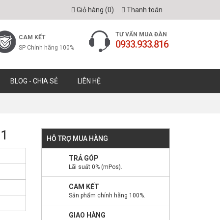
Giỏ hàng (
0
)
Thanh toán
TƯ VẤN MUA ĐÀN
CAM KẾT
0933.933.816
SP Chính hãng 100%
BLOG - CHIA SẺ
LIÊN HỆ
01
HỖ TRỢ MUA HÀNG
TRẢ GÓP
Lãi suất 0% (mPos).
CAM KẾT
Sản phẩm chính hãng 100%.
GIAO HÀNG