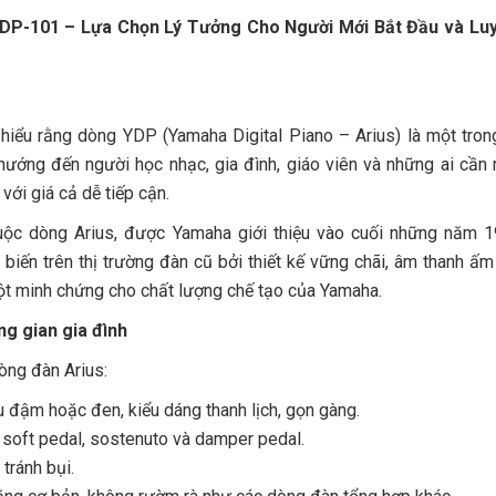
DP-101 – Lựa Chọn Lý Tưởng Cho Người Mới Bắt Đầu và Lu
iểu rằng dòng YDP (Yamaha Digital Piano – Arius) là một tro
hướng đến người học nhạc, gia đình, giáo viên và những ai cần
với giá cả dễ tiếp cận.
uộc dòng Arius, được Yamaha giới thiệu vào cuối những năm 1
biến trên thị trường đàn cũ bởi thiết kế vững chãi, âm thanh ấm
t minh chứng cho chất lượng chế tạo của Yamaha.
ng gian gia đình
ng đàn Arius:
 đậm hoặc đen, kiểu dáng thanh lịch, gọn gàng.
: soft pedal, sostenuto và damper pedal.
tránh bụi.