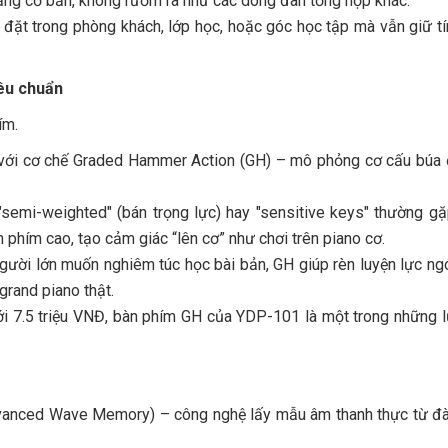
 năng cơ bản, không rườm rà như các dòng đàn tổng hợp khác.
đặt trong phòng khách, lớp học, hoặc góc học tập mà vẫn giữ t
êu chuẩn
ím.
, với cơ chế Graded Hammer Action (GH) – mô phỏng cơ cấu búa
"semi-weighted" (bán trọng lực) hay "sensitive keys" thường g
 phím cao, tạo cảm giác “lên cơ” như chơi trên piano cơ.
 người lớn muốn nghiêm túc học bài bản, GH giúp rèn luyện lực ng
grand piano thật.
ới 7.5 triệu VNĐ, bàn phím GH của YDP-101 là một trong những 
nced Wave Memory) – công nghệ lấy mẫu âm thanh thực từ đà