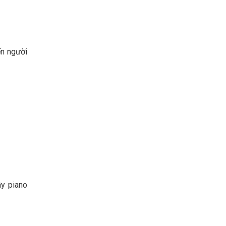
ến người
ây piano