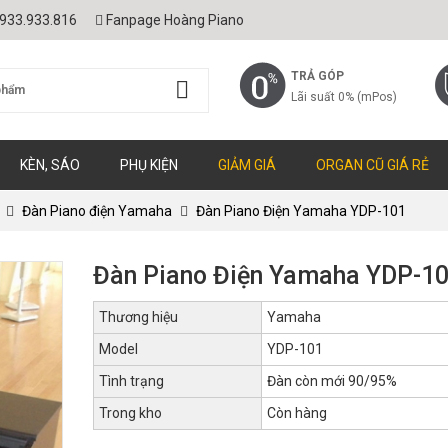
933.933.816
Fanpage Hoàng Piano
TRẢ GÓP
Lãi suất 0% (mPos)
KÈN, SÁO
PHỤ KIỆN
GIẢM GIÁ
ORGAN CŨ GIÁ RẺ
Đàn Piano điện Yamaha
Đàn Piano Điện Yamaha YDP-101
Đàn Piano Điện Yamaha YDP-1
Thương hiệu
Yamaha
Model
YDP-101
Tình trạng
Đàn còn mới 90/95%
Trong kho
Còn hàng