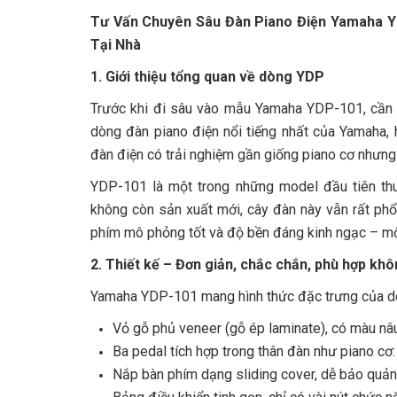
Tư Vấn Chuyên Sâu Đàn Piano Điện Yamaha Y
Tại Nhà
1. Giới thiệu tổng quan về dòng YDP
Trước khi đi sâu vào mẫu Yamaha YDP-101, cần h
dòng đàn piano điện nổi tiếng nhất của Yamaha, 
đàn điện có trải nghiệm gần giống piano cơ nhưng 
YDP-101 là một trong những model đầu tiên th
không còn sản xuất mới, cây đàn này vẫn rất phổ 
phím mô phỏng tốt và độ bền đáng kinh ngạc – mộ
2. Thiết kế – Đơn giản, chắc chắn, phù hợp khô
Yamaha YDP-101 mang hình thức đặc trưng của dò
Vỏ gỗ phủ veneer (gỗ ép laminate), có màu nâu
Ba pedal tích hợp trong thân đàn như piano cơ
Nắp bàn phím dạng sliding cover, dễ bảo quản 