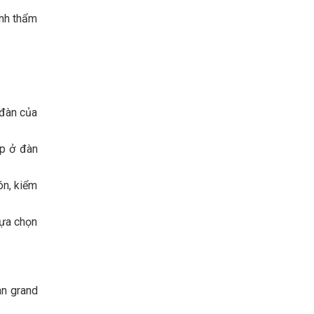
ính thẩm
 đàn của
ặp ở đàn
ón, kiểm
lựa chọn
n grand