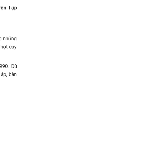
yện Tập
ng những
 một cây
990. Dù
 áp, bàn