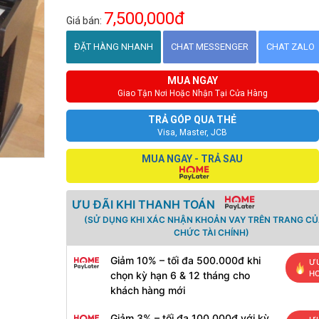
7,500,000đ
Giá bán:
ĐẶT HÀNG NHANH
CHAT MESSENGER
CHAT ZALO
MUA NGAY
Giao Tận Nơi Hoặc Nhận Tại Cửa Hàng
TRẢ GÓP QUA THẺ
Visa, Master, JCB
MUA NGAY - TRẢ SAU
ƯU ĐÃI KHI THANH TOÁN
(SỬ DỤNG KHI XÁC NHẬN KHOẢN VAY TRÊN TRANG CỦ
CHỨC TÀI CHÍNH)
Giảm 10% – tối đa 500.000đ khi
ƯU
H
chọn kỳ hạn 6 & 12 tháng cho
khách hàng mới
Giảm 3% – tối đa 100.000đ với kỳ