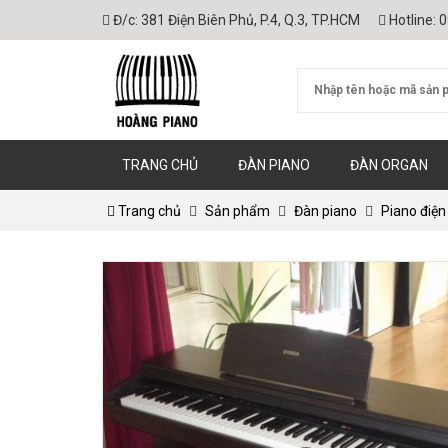
Đ/c:
381 Điện Biên Phủ, P.4, Q.3, TP.HCM
Hotline:
0
TRANG CHỦ
ĐÀN PIANO
ĐÀN ORGAN
Trang chủ
Sản phẩm
Đàn piano
Piano điện