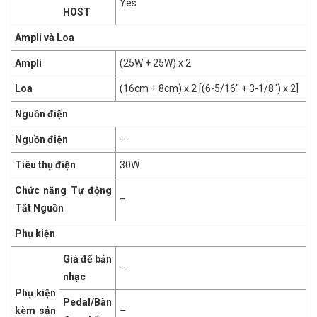
Yes
HOST
Ampli và Loa
Ampli
(25W + 25W) x 2
Loa
(16cm + 8cm) x 2 [(6-5/16″ + 3-1/8″) x 2]
Nguồn điện
Nguồn điện
–
Tiêu thụ điện
30W
Chức năng Tự động
–
Tắt Nguồn
Phụ kiện
Giá để bản
–
nhạc
Phụ kiện
Pedal/Bàn
kèm sản
–