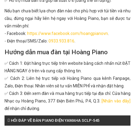
✅ Hỗ trợ mua đàn trả góp lãi suất 0% (bằng thẻ tín dụng).
Nếu bạn chưa biết lựa chọn đàn nào cho phù hợp với túi tiền và nhu
cầu, đừng ngại hãy liên hệ ngay với Hoàng Piano, bạn sẽ được tư
vấn miễn phí:
- Facebook:
https://www.facebook.com/hoangpianovn
.
- Điện thoại/SMS/Zalo:
0933.933.816
.
Hướng dẫn mua đàn tại Hoàng Piano
✅ Cách 1: Đặt hàng trực tiếp trên website bằng cách nhấn nút ĐẶT
HÀNG NGAY ở trên và cung cấp thông tin.
✅ Cách 2: Liên hệ trực tiếp với Hoàng Piano qua kênh Fanpage,
Zalo, Điện thoại. Nhân viên sẽ tư vấn MIỄN PHÍ và nhận đặt hàng.
✅ Cách 3: Đến xem đàn và mua hàng trực tiếp tại địa chỉ: Cửa hàng
Nhạc cụ Hoàng Piano, 377 Điện Biên Phủ, P.4, Q.3.
[Nhấn vào đây]
để nhận chỉ đường.
HỎI ĐÁP VỀ ĐÀN PIANO ĐIỆN YAMAHA SCLP-545