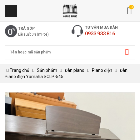
0
TƯ VẤN MUA ĐÀN
TRẢ GÓP
0933.933.816
Lãi suất 0% (mPos)
Trang chủ
Sản phẩm
Đàn piano
Piano điện
Đàn
Piano điện Yamaha SCLP-545