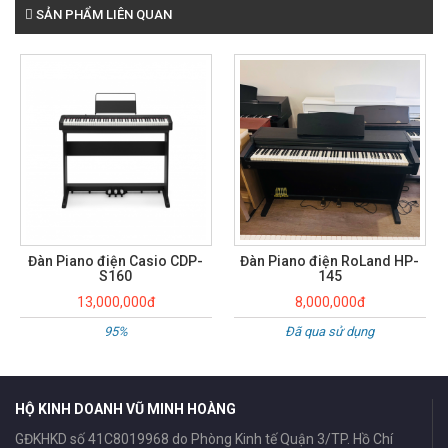
SẢN PHẨM LIÊN QUAN
Đàn Piano điện RoLand HP-
Đàn Piano Điện Columbia EP-
145
330
8,000,000đ
6,500,000đ
Đã qua sử dụng
90%
HỘ KINH DOANH VŨ MINH HOÀNG
GĐKHKD số 41C8019968 do Phòng Kinh tế Quận 3/TP. Hồ Chí