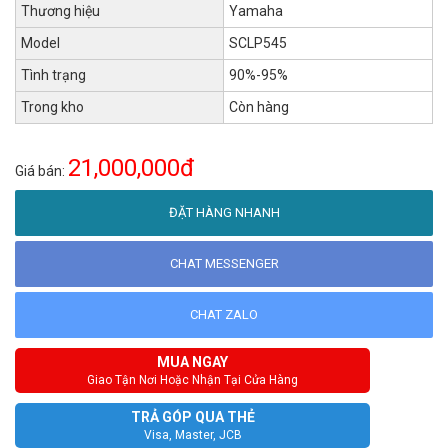
Thương hiệu
Yamaha
Model
SCLP545
Tình trạng
90%-95%
Trong kho
Còn hàng
21,000,000đ
Giá bán:
ĐẶT HÀNG NHANH
CHAT MESSENGER
CHAT ZALO
MUA NGAY
Giao Tận Nơi Hoặc Nhận Tại Cửa Hàng
TRẢ GÓP QUA THẺ
Visa, Master, JCB