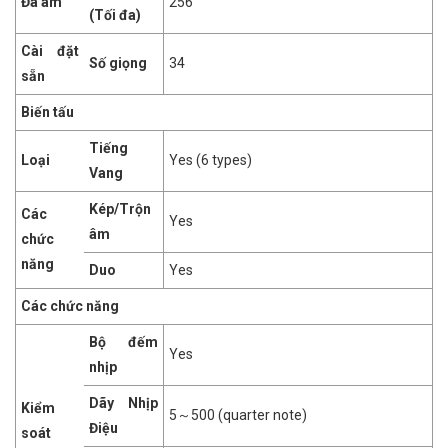
Đa âm
256
(Tối đa)
Cài đặt
Số giọng
34
sẵn
Biến tấu
Tiếng
Loại
Yes (6 types)
Vang
Kép/Trộn
Các
Yes
âm
chức
năng
Duo
Yes
Các chức năng
Bộ đếm
Yes
nhịp
Dãy Nhịp
Kiểm
5～500 (quarter note)
Điệu
soát