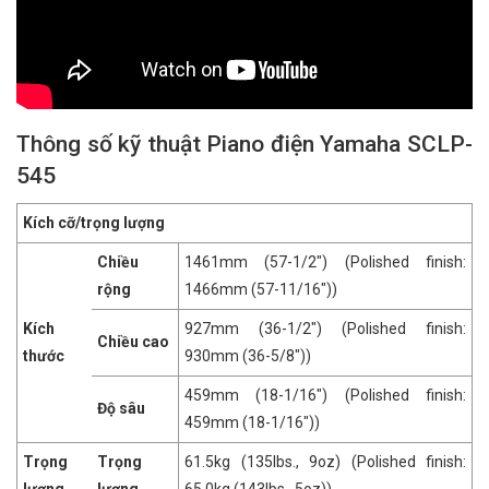
Thông số kỹ thuật Piano điện Yamaha SCLP-
545
Kích cỡ/trọng lượng
Chiều
1461mm (57-1/2″) (Polished finish:
rộng
1466mm (57-11/16″))
Kích
927mm (36-1/2″) (Polished finish:
Chiều cao
thước
930mm (36-5/8″))
459mm (18-1/16″) (Polished finish:
Độ sâu
459mm (18-1/16″))
Trọng
Trọng
61.5kg (135lbs., 9oz) (Polished finish: