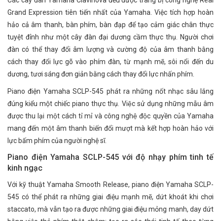
Các cây đàn Yamaha Clavinova đều được trang bị công nghệ Real
Grand Expression tiên tiến nhất của Yamaha. Việc tích hợp hoàn
hảo cả âm thanh, bàn phím, bàn đạp để tạo cảm giác chân thực
tuyệt đỉnh như một cây đàn đại dương cầm thực thụ. Người chơi
đàn có thể thay đổi âm lượng và cường độ của âm thanh bằng
cách thay đổi lực gõ vào phím đàn, từ mạnh mẽ, sôi nổi đến du
dương, tươi sáng đơn giản bằng cách thay đổi lực nhấn phím.
Piano điện Yamaha SCLP-545 phát ra những nốt nhạc sâu lắng
đúng kiểu một chiếc piano thực thụ. Việc sử dụng những mẫu âm
được thu lại một cách tỉ mỉ và công nghệ độc quyền của Yamaha
mang đến một âm thanh biến đổi mượt mà kết hợp hoàn hảo với
lực bấm phím của người nghệ sĩ.
Piano điện Yamaha SCLP-545 với độ nhạy phím tinh tế
kinh ngạc
Với kỹ thuật Yamaha Smooth Release, piano điện Yamaha SCLP-
545 có thể phát ra những giai điệu mạnh mẽ, dứt khoát khi chơi
staccato, mà vẫn tạo ra được những giai điệu mỏng manh, day dứt