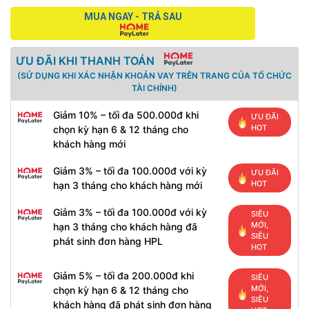
MUA NGAY - TRẢ SAU
ƯU ĐÃI KHI THANH TOÁN
(SỬ DỤNG KHI XÁC NHẬN KHOẢN VAY TRÊN TRANG CỦA TỔ CHỨC
TÀI CHÍNH)
Giảm 10% – tối đa 500.000đ khi
ƯU ĐÃI
HOT
chọn kỳ hạn 6 & 12 tháng cho
khách hàng mới
Giảm 3% – tối đa 100.000đ với kỳ
ƯU ĐÃI
HOT
hạn 3 tháng cho khách hàng mới
Giảm 3% – tối đa 100.000đ với kỳ
SIÊU
MỚI,
hạn 3 tháng cho khách hàng đã
SIÊU
phát sinh đơn hàng HPL
HOT
Giảm 5% – tối đa 200.000đ khi
SIÊU
MỚI,
chọn kỳ hạn 6 & 12 tháng cho
SIÊU
khách hàng đã phát sinh đơn hàng