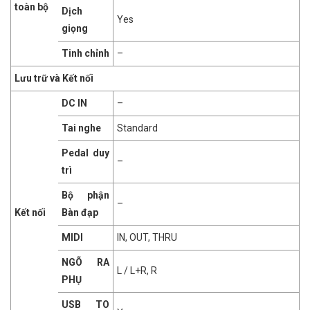
toàn bộ
Dịch
Yes
giọng
Tinh chỉnh
–
Lưu trữ và Kết nối
DC IN
–
Tai nghe
Standard
Pedal duy
–
trì
Bộ phận
–
Kết nối
Bàn đạp
MIDI
IN, OUT, THRU
NGÕ RA
L / L+R, R
PHỤ
USB TO