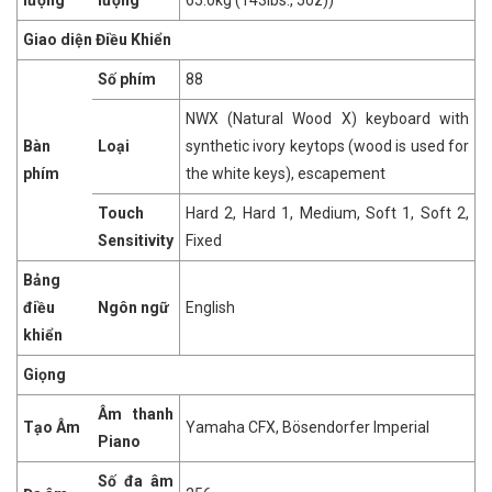
lượng
lượng
65.0kg (143lbs., 5oz))
Giao diện Điều Khiển
Số phím
88
NWX (Natural Wood X) keyboard with
Bàn
Loại
synthetic ivory keytops (wood is used for
phím
the white keys), escapement
Touch
Hard 2, Hard 1, Medium, Soft 1, Soft 2,
Sensitivity
Fixed
Bảng
điều
Ngôn ngữ
English
khiển
Giọng
Âm thanh
Tạo Âm
Yamaha CFX, Bösendorfer Imperial
Piano
Số đa âm