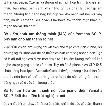
tế Hanon, Bayer, Czerny và Burgmüller. Tích hợp tính năng ghi âm
nhiều bản nhạc bên cạnh khả năng ghi và phát lại các tệp âm
thanh. Những tính năng này, kết hợp với khả năng kết nối với máy
tính, khiến Yamaha SCLP-545 Clavinova trở thành một nhạc cụ
mạnh mẽ và linh hoạt.
Bộ kiểm soát âm thông minh (IAC) của Yamaha SCLP-
545 làm cho âm thanh rõ nét
Việc điều chỉnh âm lượng thuận tiện cho việc chơi đàn ở nhà, nơi
những người khác đôi khi có thể thích bạn chơi nhẹ nhàng hơn. Bạn
có lẽ đã trải nghiệm được một thực tế là khi âm lượng thấp thì khó
nghe được giọng treble và bass. Tuy nhiên ở piano điện CLP-545,
chức năng Intelligent Acoustic Control (IAC) tự động điều chỉnh âm
thanh, nên bạn có thể thưởng thức được độ cân bằng âm thanh
đúng ngay cả ở các âm lượng thấp.
Bộ tối ưu hóa âm thanh nổi của piano điện Yamaha
SCLP-545 đem đến trải nghiệm mới
Duy nhất ở Yamaha, bộ tối ưu âm điều chỉnh độ sâu của âm thanh,