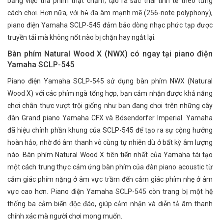
bằng việc thả phím thật chậm; tạo ra sắc thái tinh tế theo từng
cách chơi. Hơn nữa, với hệ đa âm mạnh mẽ (256-note polyphony),
piano điện Yamaha SCLP-545 đảm bảo dòng nhạc phức tạp được
truyền tải mà không nốt nào bị chặn hay ngắt lại.
Bàn phím Natural Wood X (NWX) có ngay tại piano điện
Yamaha SCLP-545
Piano điện Yamaha SCLP-545 sử dụng bàn phím NWX (Natural
Wood X) với các phím ngà tổng hợp, bạn cảm nhận được khả năng
chơi chân thực vượt trội giống như bạn đang chơi trên những cây
đàn Grand piano Yamaha CFX và Bösendorfer Imperial. Yamaha
đã hiệu chỉnh phần khung của SCLP-545 để tạo ra sự cộng hưởng
hoàn hảo, nhờ đó âm thanh vô cùng tự nhiên dù ở bất kỳ âm lượng
nào. Bàn phím Natural Wood X tiên tiến nhất của Yamaha tái tạo
một cách trung thực cảm ứng bàn phím của đàn piano acoustic từ
cảm giác phím nặng ở âm vực trầm đến cảm giác phím nhẹ ở âm
vực cao hơn. Piano điện Yamaha SCLP-545 còn trang bị một hệ
thống ba cảm biến độc đáo, giúp cảm nhận và diễn tả âm thanh
chính xác mà người chơi mong muốn.