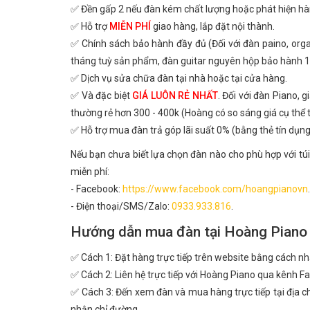
✅ Đền gấp 2 nếu đàn kém chất lượng hoặc phát hiện hà
✅ Hỗ trợ
MIỄN PHÍ
giao hàng, lắp đặt nội thành.
✅ Chính sách bảo hành đầy đủ (Đối với đàn paino, or
tháng tuỳ sản phẩm, đàn guitar nguyên hộp bảo hành 1
✅ Dịch vụ sửa chữa đàn tại nhà hoặc tại cửa hàng.
✅ Và đặc biệt
GIÁ LUÔN RẺ NHẤT
. Đối với đàn Piano, 
thường rẻ hơn 300 - 400k (Hoàng có so sáng giá cụ thể
✅ Hỗ trợ mua đàn trả góp lãi suất 0% (bằng thẻ tín dụng
Nếu bạn chưa biết lựa chọn đàn nào cho phù hợp với túi
miễn phí:
- Facebook:
https://www.facebook.com/hoangpianovn
.
- Điện thoại/SMS/Zalo:
0933.933.816
.
Hướng dẫn mua đàn tại Hoàng Piano
✅ Cách 1: Đặt hàng trực tiếp trên website bằng cách n
✅ Cách 2: Liên hệ trực tiếp với Hoàng Piano qua kênh Fa
✅ Cách 3: Đến xem đàn và mua hàng trực tiếp tại địa ch
nhận chỉ đường.