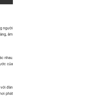
ng người
gàng, âm
ác nhau.
hước của
 với đàn
hơi phát