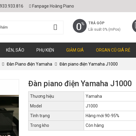
933.933.816
Fanpage Hoàng Piano
TRẢ GÓP
Lãi suất 0% (mPos)
KÈN, SÁO
PHỤ KIỆN
GIẢM GIÁ
ORGAN CŨ GIÁ RẺ
Đàn Piano điện Yamaha
Đàn piano điện Yamaha J1000
Đàn piano điện Yamaha J1000
Thương hiệu
Yamaha
Model
J1000
Tình trạng
Hàng mới 90-95%
Trong kho
Còn hàng