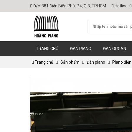
Đ/c:
381 Điện Biên Phủ, P.4, Q.3, TP.HCM
Hotline:
0
TRANG CHỦ
ĐÀN PIANO
ĐÀN ORGAN
Trang chủ
Sản phẩm
Đàn piano
Piano điện