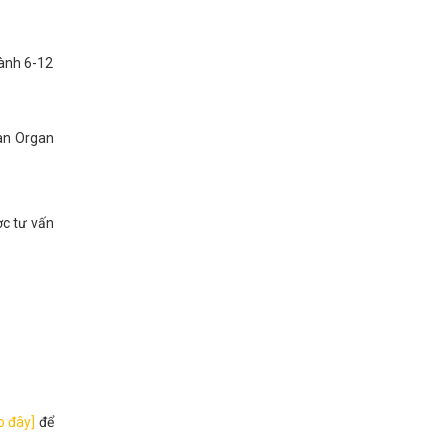
hành 6-12
đàn Organ
ợc tư vấn
o đây]
để