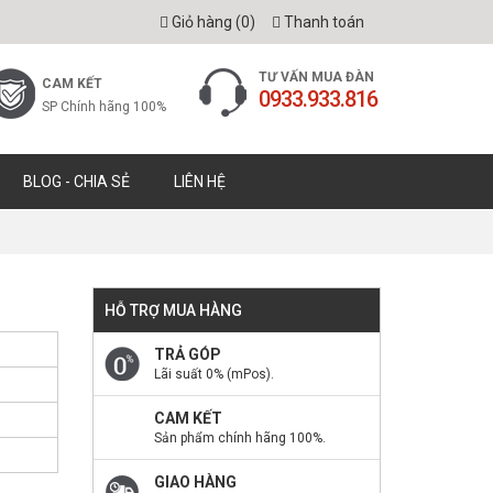
Giỏ hàng (
0
)
Thanh toán
TƯ VẤN MUA ĐÀN
CAM KẾT
0933.933.816
SP Chính hãng 100%
BLOG - CHIA SẺ
LIÊN HỆ
HỖ TRỢ MUA HÀNG
TRẢ GÓP
Lãi suất 0% (mPos).
CAM KẾT
Sản phẩm chính hãng 100%.
GIAO HÀNG