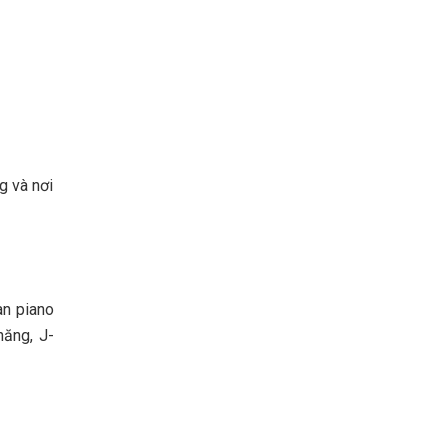
g và nơi
àn piano
năng, J-