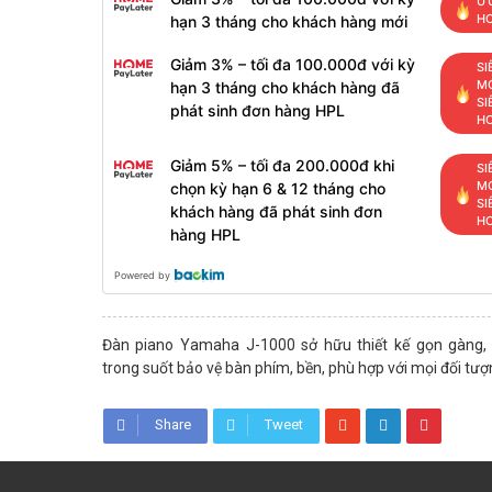
ƯU
H
hạn 3 tháng cho khách hàng mới
Giảm 3% – tối đa 100.000đ với kỳ
SI
MỚ
hạn 3 tháng cho khách hàng đã
SI
phát sinh đơn hàng HPL
H
Giảm 5% – tối đa 200.000đ khi
SI
MỚ
chọn kỳ hạn 6 & 12 tháng cho
SI
khách hàng đã phát sinh đơn
H
hàng HPL
Powered by
Đàn piano Yamaha J-1000 sở hữu thiết kế gọn gàng,
trong suốt bảo vệ bàn phím, bền, phù hợp với mọi đối tượ
Share
Tweet