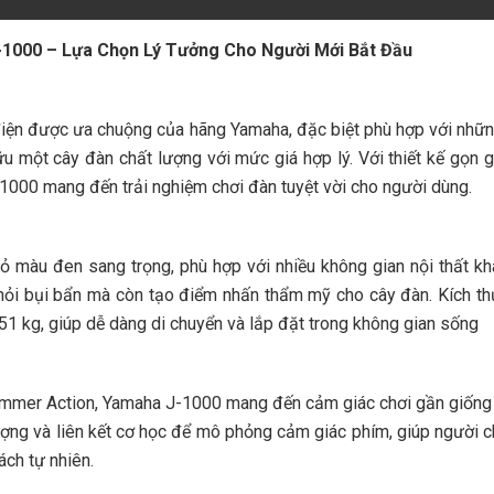
-1000 – Lựa Chọn Lý Tưởng Cho Người Mới Bắt Đầu
iện được ưa chuộng của hãng Yamaha, đặc biệt phù hợp với nhữ
 một cây đàn chất lượng với mức giá hợp lý. Với thiết kế gọn 
J-1000 mang đến trải nghiệm chơi đàn tuyệt vời cho người dùng.
ỏ màu đen sang trọng, phù hợp với nhiều không gian nội thất kh
hỏi bụi bẩn mà còn tạo điểm nhấn thẩm mỹ cho cây đàn. Kích t
1 kg, giúp dễ dàng di chuyển và lắp đặt trong không gian sống
ammer Action, Yamaha J-1000 mang đến cảm giác chơi gần giống
ợng và liên kết cơ học để mô phỏng cảm giác phím, giúp người c
ách tự nhiên.