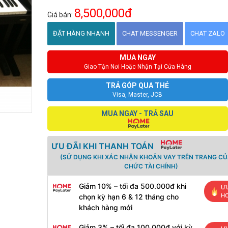
8,500,000đ
Giá bán:
ĐẶT HÀNG NHANH
CHAT MESSENGER
CHAT ZALO
MUA NGAY
Giao Tận Nơi Hoặc Nhận Tại Cửa Hàng
TRẢ GÓP QUA THẺ
Visa, Master, JCB
MUA NGAY - TRẢ SAU
ƯU ĐÃI KHI THANH TOÁN
(SỬ DỤNG KHI XÁC NHẬN KHOẢN VAY TRÊN TRANG CỦ
CHỨC TÀI CHÍNH)
Giảm 10% – tối đa 500.000đ khi
ƯU
H
chọn kỳ hạn 6 & 12 tháng cho
khách hàng mới
Giảm 3% – tối đa 100.000đ với kỳ