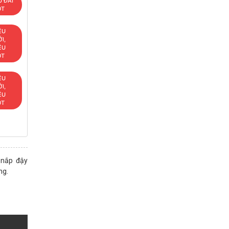
 ĐÃI
OT
ÊU
I,
ÊU
OT
ÊU
I,
ÊU
OT
 nắp đậy
ng.