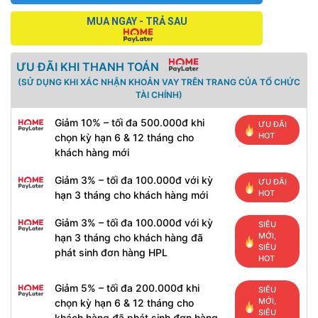
MUA NGAY - TRẢ SAU
ƯU ĐÃI KHI THANH TOÁN
(SỬ DỤNG KHI XÁC NHẬN KHOẢN VAY TRÊN TRANG CỦA TỔ CHỨC
TÀI CHÍNH)
Giảm 10% – tối đa 500.000đ khi
ƯU ĐÃI
HOT
chọn kỳ hạn 6 & 12 tháng cho
khách hàng mới
Giảm 3% – tối đa 100.000đ với kỳ
ƯU ĐÃI
HOT
hạn 3 tháng cho khách hàng mới
Giảm 3% – tối đa 100.000đ với kỳ
SIÊU
MỚI,
hạn 3 tháng cho khách hàng đã
SIÊU
phát sinh đơn hàng HPL
HOT
Giảm 5% – tối đa 200.000đ khi
SIÊU
MỚI,
chọn kỳ hạn 6 & 12 tháng cho
SIÊU
khách hàng đã phát sinh đơn hàng