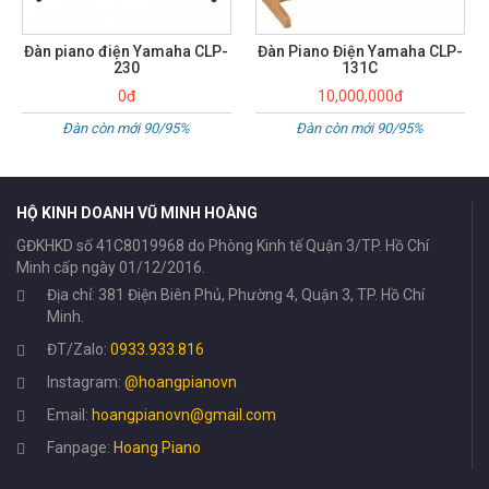
Đàn Piano Điện Yamaha CLP-
Đàn Piano Điện Yamaha SCLP
131C
5350
10,000,000đ
18,000,000đ
Đàn còn mới 90/95%
Đàn còn mới 90 /95%
HỘ KINH DOANH VŨ MINH HOÀNG
GĐKHKD số 41C8019968 do Phòng Kinh tế Quận 3/TP. Hồ Chí
Minh cấp ngày 01/12/2016.
Địa chỉ: 381 Điện Biên Phủ, Phường 4, Quận 3, TP. Hồ Chí
Minh.
ĐT/Zalo:
0933.933.816
Instagram:
@hoangpianovn
Email:
hoangpianovn@gmail.com
Fanpage:
Hoang Piano