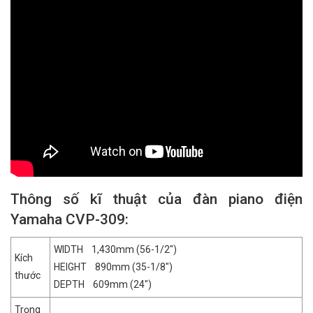
Thông số kĩ thuật của đàn piano điện
Yamaha CVP-309:
WIDTH 1,430mm (56-1/2″)
Kích
HEIGHT 890mm (35-1/8″)
thước
DEPTH 609mm (24″)
Trọng