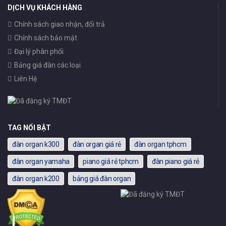
DỊCH VỤ KHÁCH HÀNG
Chính sách giao nhận, đổi trả
Chính sách bảo mật
Đại lý phân phối
Bảng giá đàn các loại
Liên Hệ
TAG NỔI BẬT
đàn organ k300
đàn organ giá rẻ
đàn organ tphcm
đàn organ yamaha
piano giá rẻ tphcm
đàn piano giá rẻ
đàn organ k200
bảng giá đàn organ