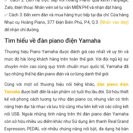
✅ Cách 2: Liên hệ trực tiếp với Hoàng Piano qua kênh Fanpage,
Zalo, Điện thoại. Nhân viên sẽ tư vấn MIỄN PHÍ và nhận đặt hàng.
✅ Cách 3: Đến xem đàn và mua hàng trực tiếp tại địa chỉ: Cửa hàng
Nhạc cụ Hoàng Piano, 377 Điện Biên Phủ, P.4, Q.3.
[Nhấn vào đây]
để nhận chỉ đường.
Tìm hiểu về đàn piano điện Yamaha
Thương hiệu Piano Yamaha được đánh giá cao nhất về uy tín và
mức độ hài lòng khách hàng trên toàn thế giới. Với đội ngũ kỹ sư
chuyên môn cao cùng quy trình chuẩn mực quốc tế, Yamaha đã
tạo những thế hệ đàn piano điện và cơ lừng danh thế giới.
Cùng với một số thương hiệu nổi tiếng khác,
đàn piano điện
Yamaha
được biết đến là sản phẩm có tuổi thọ lâu đời. Sở hữu thiết
kế với phong cách tương tự như đàn piano cơ, nhưng vẫn có tính
năng hiện đại tải nhạc và lưu trữ cũng như liên kết với các cổng kết
nối USB. Ngoài những tính năng trên thì đàn piano điện Yamaha
còn sở hữu nhiều ưu điểm khác như Sử dụng âm thanh Real Grand
Expression, PEDAL với nhiều chứng năng nổi bật, đa dạng hệ bàn