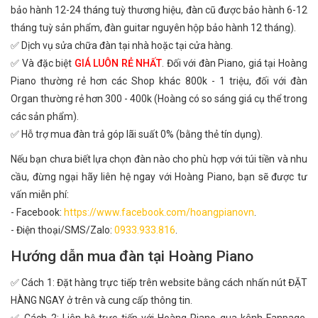
bảo hành 12-24 tháng tuỳ thương hiệu, đàn cũ được bảo hành 6-12
tháng tuỳ sản phẩm, đàn guitar nguyên hộp bảo hành 12 tháng).
✅ Dịch vụ sửa chữa đàn tại nhà hoặc tại cửa hàng.
✅ Và đặc biệt
GIÁ LUÔN RẺ NHẤT
. Đối với đàn Piano, giá tại Hoàng
Piano thường rẻ hơn các Shop khác 800k - 1 triệu, đối với đàn
Organ thường rẻ hơn 300 - 400k (Hoàng có so sáng giá cụ thể trong
các sản phẩm).
✅ Hỗ trợ mua đàn trả góp lãi suất 0% (bằng thẻ tín dụng).
Nếu bạn chưa biết lựa chọn đàn nào cho phù hợp với túi tiền và nhu
cầu, đừng ngại hãy liên hệ ngay với Hoàng Piano, bạn sẽ được tư
vấn miễn phí:
- Facebook:
https://www.facebook.com/hoangpianovn
.
- Điện thoại/SMS/Zalo:
0933.933.816
.
Hướng dẫn mua đàn tại Hoàng Piano
✅ Cách 1: Đặt hàng trực tiếp trên website bằng cách nhấn nút ĐẶT
HÀNG NGAY ở trên và cung cấp thông tin.