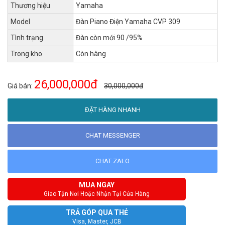
Thương hiệu
Yamaha
Model
Đàn Piano Điện Yamaha CVP 309
Tình trạng
Đàn còn mới 90 /95%
Trong kho
Còn hàng
26,000,000đ
Giá bán:
30,000,000đ
ĐẶT HÀNG NHANH
CHAT MESSENGER
CHAT ZALO
MUA NGAY
Giao Tận Nơi Hoặc Nhận Tại Cửa Hàng
TRẢ GÓP QUA THẺ
Visa, Master, JCB