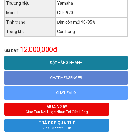
Thương hiệu
Yamaha
Model
CLP-970
Tình trạng
Đàn còn mới 90/95%
Trong kho
Còn hàng
12,000,000đ
Giá bán:
ĐẶT HÀNG NHANH
CHAT MESSENGER
CHAT ZALO
MUA NGAY
Giao Tận Nơi Hoặc Nhận Tại Cửa Hàng
TRẢ GÓP QUA THẺ
Visa, Master, JCB