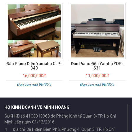
Đàn piano điện Yamaha CVP-
69
12,000,000đ
Đàn còn mới 90/95%
Đàn Piano Đện Yamha YDP-
S31
11,000,000đ
Đàn còn mới 90/95%
HỘ KINH DOANH VŨ MINH HOÀNG
GĐKHKD số 41C8019968 do Phòng Kinh tế Quận 3/TP. Hồ Chí
Minh cấp ngày 01/12/2016.
Địa chỉ: 381 Điện Biên Phủ, Phường 4, Quận 3, TP. Hồ Chí