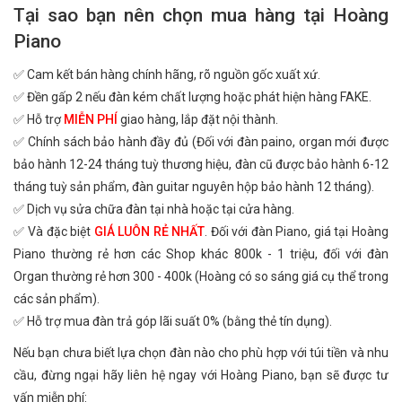
Tại sao bạn nên chọn mua hàng tại Hoàng
Piano
✅ Cam kết bán hàng chính hãng, rõ nguồn gốc xuất xứ.
✅ Đền gấp 2 nếu đàn kém chất lượng hoặc phát hiện hàng FAKE.
✅ Hỗ trợ
MIỄN PHÍ
giao hàng, lắp đặt nội thành.
✅ Chính sách bảo hành đầy đủ (Đối với đàn paino, organ mới được
bảo hành 12-24 tháng tuỳ thương hiệu, đàn cũ được bảo hành 6-12
tháng tuỳ sản phẩm, đàn guitar nguyên hộp bảo hành 12 tháng).
✅ Dịch vụ sửa chữa đàn tại nhà hoặc tại cửa hàng.
✅ Và đặc biệt
GIÁ LUÔN RẺ NHẤT
. Đối với đàn Piano, giá tại Hoàng
Piano thường rẻ hơn các Shop khác 800k - 1 triệu, đối với đàn
Organ thường rẻ hơn 300 - 400k (Hoàng có so sáng giá cụ thể trong
các sản phẩm).
✅ Hỗ trợ mua đàn trả góp lãi suất 0% (bằng thẻ tín dụng).
Nếu bạn chưa biết lựa chọn đàn nào cho phù hợp với túi tiền và nhu
cầu, đừng ngại hãy liên hệ ngay với Hoàng Piano, bạn sẽ được tư
vấn miễn phí: