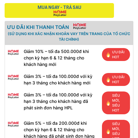
MUA NGAY - TRẢ SAU
ƯU ĐÃI KHI THANH TOÁN
(SỬ DỤNG KHI XÁC NHẬN KHOẢN VAY TRÊN TRANG CỦA TỔ CHỨC
TÀI CHÍNH)
Giảm 10% – tối đa 500.000đ khi
ƯU ĐÃI
HOT
chọn kỳ hạn 6 & 12 tháng cho
khách hàng mới
Giảm 3% – tối đa 100.000đ với kỳ
ƯU ĐÃI
HOT
hạn 3 tháng cho khách hàng mới
Giảm 3% – tối đa 100.000đ với kỳ
SIÊU
MỚI,
hạn 3 tháng cho khách hàng đã
SIÊU
phát sinh đơn hàng HPL
HOT
Giảm 5% – tối đa 200.000đ khi
SIÊU
MỚI,
chọn kỳ hạn 6 & 12 tháng cho
SIÊU
khách hàng đã phát sinh đơn hàng