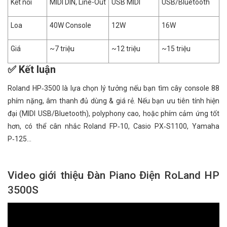
Kết nối
MIDI DIN, Line-Out
USB MIDI
USB/Bluetooth
Loa
40W Console
12W
16W
Giá
~7 triệu
~12 triệu
~15 triệu
✅ Kết luận
Roland HP‑3500 là lựa chọn lý tưởng nếu bạn tìm cây console 88
phím nặng, âm thanh đủ dùng & giá rẻ. Nếu bạn ưu tiên tính hiện
đại (MIDI USB/Bluetooth), polyphony cao, hoặc phím cảm ứng tốt
hơn, có thể cân nhắc Roland FP‑10, Casio PX‑S1100, Yamaha
P‑125…
Video giới thiệu Đàn Piano Điện RoLand HP
3500S