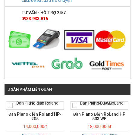
Click để bắt đầu trò chuyện
.
TƯ VẤN - HỖ TRỢ 24/7
0933.933.816
SẢN PHẨM LIÊN QUAN
Đàn Piano Điện RoLand HP
503 WB
18,000,000đ