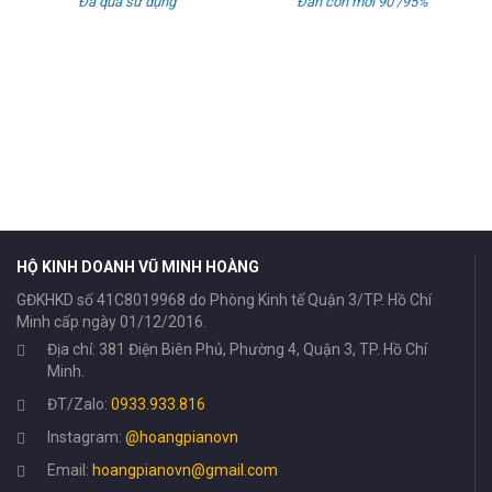
Đàn còn mới 90 /95%
Đàn Piano Điện RoLand HP
1300
7,000,000đ
Đàn còn mới 90 /95%
HỘ KINH DOANH VŨ MINH HOÀNG
GĐKHKD số 41C8019968 do Phòng Kinh tế Quận 3/TP. Hồ Chí
Minh cấp ngày 01/12/2016.
Địa chỉ: 381 Điện Biên Phủ, Phường 4, Quận 3, TP. Hồ Chí
Minh.
ĐT/Zalo:
0933.933.816
Instagram:
@hoangpianovn
Email:
hoangpianovn@gmail.com