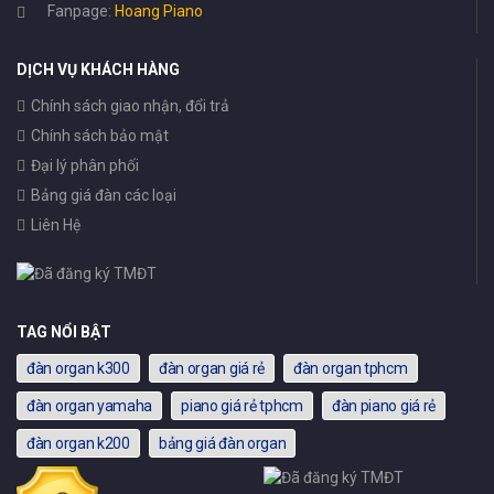
Fanpage:
Hoang Piano
DỊCH VỤ KHÁCH HÀNG
Chính sách giao nhận, đổi trả
Chính sách bảo mật
Đại lý phân phối
Bảng giá đàn các loại
Liên Hệ
TAG NỔI BẬT
đàn organ k300
đàn organ giá rẻ
đàn organ tphcm
đàn organ yamaha
piano giá rẻ tphcm
đàn piano giá rẻ
đàn organ k200
bảng giá đàn organ