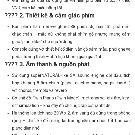
Giá hàng đã qua sử dụng tại VN hiện phổ biến từ 6,5–7 triệu
VND, cam kết hiệu năng tốt .
???? 2. Thiết kế & cảm giác phím
Bàn phím hammer-weighted 88 phím, độ nảy tốt, phản hồi
chắc chắn – mặc dù không phải phím gỗ nhưng mang cảm
giác “piano-like” cho người dùng.
Console đứng với thiết kế cổ điển, vân gỗ sẫm màu, phối ghế và
pedal tương thích – phù hợp không gian gia đình.
???? 3. Âm thanh & nguồn phát
Sử dụng superNATURAL-like SA sound engine đời đầu, tích
hợp khoảng 8 âm chính (piano, electric piano, harpsichord…)
với chorus, tremolo và reverb
Có chế độ Twin Piano (Twin Mode), metronome, ghi âm, key-
off simulation – khá đầy đủ cho học tập cơthanht đẽ
Hệ thống loa tích hợp 20 W x 2, âm vang đủ dùng trong phòng
rộng — thiết kế để mang lại trải nghiệm âm học tốt hơn các
piano điện nhỏ