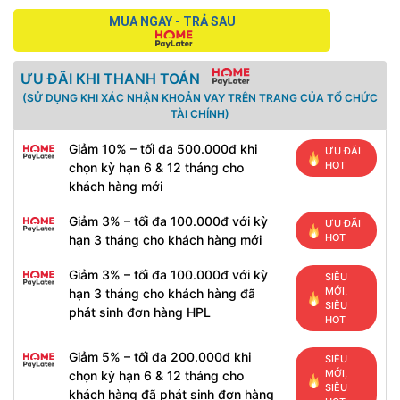
MUA NGAY - TRẢ SAU
ƯU ĐÃI KHI THANH TOÁN
(SỬ DỤNG KHI XÁC NHẬN KHOẢN VAY TRÊN TRANG CỦA TỔ CHỨC
TÀI CHÍNH)
Giảm 10% – tối đa 500.000đ khi
ƯU ĐÃI
HOT
chọn kỳ hạn 6 & 12 tháng cho
khách hàng mới
Giảm 3% – tối đa 100.000đ với kỳ
ƯU ĐÃI
HOT
hạn 3 tháng cho khách hàng mới
Giảm 3% – tối đa 100.000đ với kỳ
SIÊU
MỚI,
hạn 3 tháng cho khách hàng đã
SIÊU
phát sinh đơn hàng HPL
HOT
Giảm 5% – tối đa 200.000đ khi
SIÊU
MỚI,
chọn kỳ hạn 6 & 12 tháng cho
SIÊU
khách hàng đã phát sinh đơn hàng