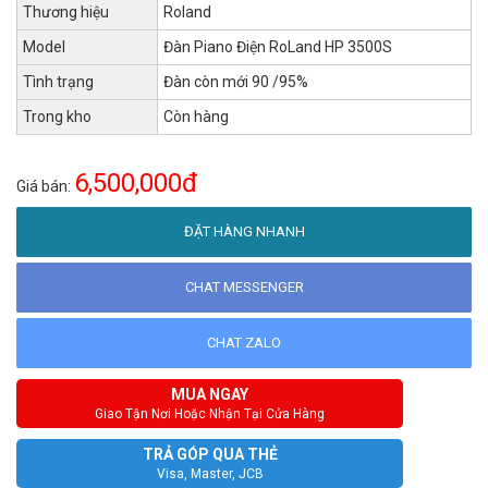
Thương hiệu
Roland
Model
Đàn Piano Điện RoLand HP 3500S
Tình trạng
Đàn còn mới 90 /95%
Trong kho
Còn hàng
6,500,000đ
Giá bán:
ĐẶT HÀNG NHANH
CHAT MESSENGER
CHAT ZALO
MUA NGAY
Giao Tận Nơi Hoặc Nhận Tại Cửa Hàng
TRẢ GÓP QUA THẺ
Visa, Master, JCB