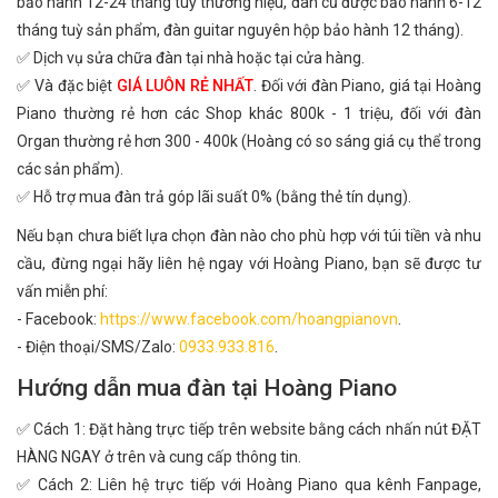
bảo hành 12-24 tháng tuỳ thương hiệu, đàn cũ được bảo hành 6-12
tháng tuỳ sản phẩm, đàn guitar nguyên hộp bảo hành 12 tháng).
✅ Dịch vụ sửa chữa đàn tại nhà hoặc tại cửa hàng.
✅ Và đặc biệt
GIÁ LUÔN RẺ NHẤT
. Đối với đàn Piano, giá tại Hoàng
Piano thường rẻ hơn các Shop khác 800k - 1 triệu, đối với đàn
Organ thường rẻ hơn 300 - 400k (Hoàng có so sáng giá cụ thể trong
các sản phẩm).
✅ Hỗ trợ mua đàn trả góp lãi suất 0% (bằng thẻ tín dụng).
Nếu bạn chưa biết lựa chọn đàn nào cho phù hợp với túi tiền và nhu
cầu, đừng ngại hãy liên hệ ngay với Hoàng Piano, bạn sẽ được tư
vấn miễn phí:
- Facebook:
https://www.facebook.com/hoangpianovn
.
- Điện thoại/SMS/Zalo:
0933.933.816
.
Hướng dẫn mua đàn tại Hoàng Piano
✅ Cách 1: Đặt hàng trực tiếp trên website bằng cách nhấn nút ĐẶT
HÀNG NGAY ở trên và cung cấp thông tin.
✅ Cách 2: Liên hệ trực tiếp với Hoàng Piano qua kênh Fanpage,