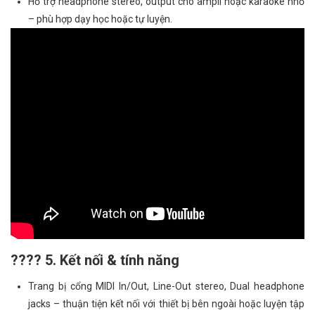
Hỗ trợ headphone stereo, output cho ampli hoặc karaoke nhỏ
– phù hợp dạy học hoặc tự luyện.
???? 5. Kết nối & tính năng
Trang bị cổng MIDI In/Out, Line-Out stereo, Dual headphone
jacks – thuận tiện kết nối với thiết bị bên ngoài hoặc luyện tập