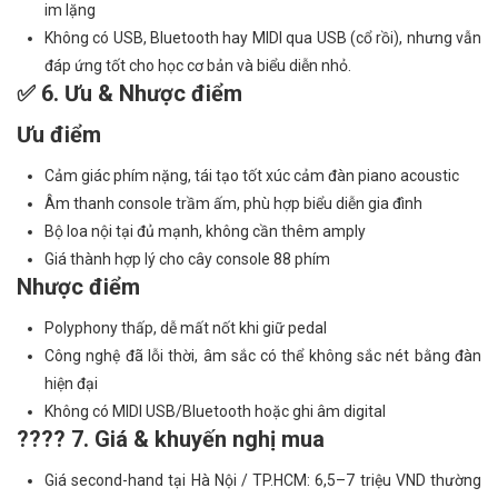
im lặng
Không có USB, Bluetooth hay MIDI qua USB (cổ rồi), nhưng vẫn
đáp ứng tốt cho học cơ bản và biểu diễn nhỏ.
✅ 6. Ưu & Nhược điểm
Ưu điểm
Cảm giác phím nặng, tái tạo tốt xúc cảm đàn piano acoustic
Âm thanh console trầm ấm, phù hợp biểu diễn gia đình
Bộ loa nội tại đủ mạnh, không cần thêm amply
Giá thành hợp lý cho cây console 88 phím
Nhược điểm
Polyphony thấp, dễ mất nốt khi giữ pedal
Công nghệ đã lỗi thời, âm sắc có thể không sắc nét bằng đàn
hiện đại
Không có MIDI USB/Bluetooth hoặc ghi âm digital
???? 7. Giá & khuyến nghị mua
Giá second-hand tại Hà Nội / TP.HCM: 6,5–7 triệu VND thường