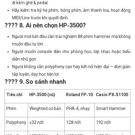
đi kèm ghế & pedal.
Hãy kiểm tra kỹ hệ phím, bóng phím, âm thanh loa, hoạt động
MIDI/Line trước khi quyết định.
???? 8. Ai nên chọn HP‑3500?
Người mới bắt đầu cần trải nghiệm 88 phím hammer mà không
muốn đầu tư lớn.
Người muốn console đàn cho phòng học, lớp nhạc hoặc biểu
diễn nhỏ gọn.
Người không cần polyphony cao hay kết nối hiện đại — đơn giản
tập luyện, dạy học tiện lợi.
???? 9. So sánh nhanh
Tiêu chí
HP‑3500 (cũ)
Roland FP‑10
Casio PX‑S1100
Phím
Weighted cơ bản
PHA‑4, nhạy
Smart Hammer
Polyphony
≤32 nốt
128 nốt
192 nốt