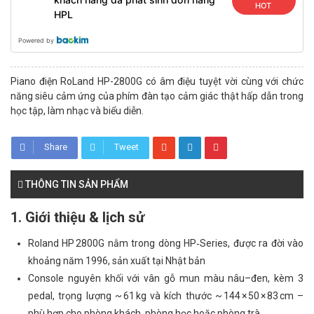
HOT
HPL
Powered by
Piano điện RoLand HP-2800G có âm điệu tuyệt vời cùng với chức
năng siêu cảm ứng của phím đàn tạo cảm giác thật hấp dẫn trong
học tập, làm nhạc và biểu diễn.
Share
Tweet
THÔNG TIN SẢN PHẨM
1. Giới thiệu & lịch sử
Roland HP 2800G nằm trong dòng HP‑Series, được ra đời vào
khoảng năm 1996, sản xuất tại Nhật bản
Console nguyên khối với vân gỗ mun màu nâu–đen, kèm 3
pedal, trọng lượng ~ 61 kg và kích thước ~ 144 × 50 × 83 cm –
phù hợp cho phòng khách, phòng học hoặc phòng trà