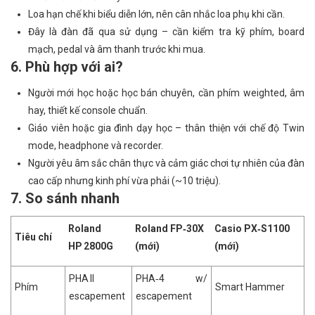
Loa hạn chế khi biểu diễn lớn, nên cân nhắc loa phụ khi cần.
Đây là đàn đã qua sử dụng – cần kiểm tra kỹ phím, board
mạch, pedal và âm thanh trước khi mua.
6. Phù hợp với ai?
Người mới học hoặc học bán chuyên, cần phím weighted, âm
hay, thiết kế console chuẩn.
Giáo viên hoặc gia đình dạy học – thân thiện với chế độ Twin
mode, headphone và recorder.
Người yêu âm sắc chân thực và cảm giác chơi tự nhiên của đàn
cao cấp nhưng kinh phí vừa phải (~10 triệu).
7. So sánh nhanh
Roland
Roland FP‑30X
Casio PX‑S1100
Tiêu chí
HP 2800G
(mới)
(mới)
PHA II
PHA‑4 w/
Phím
Smart Hammer
escapement
escapement