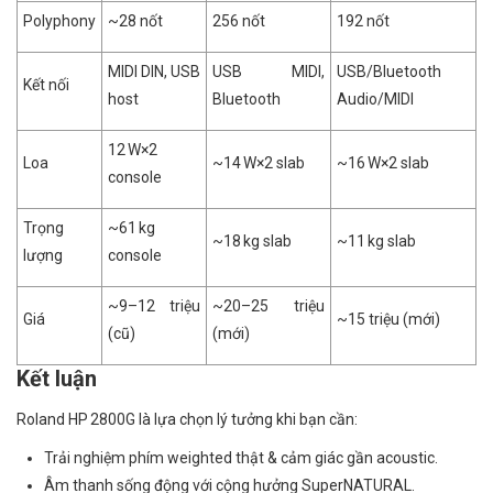
Polyphony
~28 nốt
256 nốt
192 nốt
MIDI DIN, USB
USB MIDI,
USB/Bluetooth
Kết nối
host
Bluetooth
Audio/MIDI
12 W×2
Loa
~14 W×2 slab
~16 W×2 slab
console
Trọng
~61 kg
~18 kg slab
~11 kg slab
lượng
console
~9–12 triệu
~20–25 triệu
Giá
~15 triệu (mới)
(cũ)
(mới)
Kết luận
Roland HP 2800G là lựa chọn lý tưởng khi bạn cần:
Trải nghiệm phím weighted thật & cảm giác gần acoustic.
Âm thanh sống động với cộng hưởng SuperNATURAL.