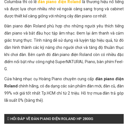
Columbia thì có lẽ
đàn piano điện Roland
là thương hiệu nổ tiếng
và được lựa chọn nhiều nhờ vẻ ngoài càng sang trọng và cabinet
được thiết kế càng giống với những cây đàn piano cơ nhất.
Đàn piano điện Roland phù hợp cho những người yêu thích tiếng
đàn piano và bắt đầu học tập âm nhạc. Đem lại âm thanh và cảm
giác trung thực. Tính năng dễ sử dụng và luyện tập hiệu quả, từ đó
dần hình thành các kỹ năng cho người chơi và tăng độ thuần thục
khi chơi đàn. Bên cạnh đó đàn piano điện Roland còn có nhiều đặc
điểm nổi bật như công nghệ SuperNATURAL Piano, bàn phím Feel-
G.
Cửa hàng nhạc cụ Hoàng Piano chuyên cung cấp
đàn piano điện
Roland
chính hãng, có đa dạng các sản phẩm đàn mới, đàn cũ, đàn
99% với giá tốt nhất Tp.HCM chỉ từ 2 triệu. Hỗ trợ mua đàn trả góp
lãi suất 0% (bằng thẻ).
HỎI ĐÁP VỀ ĐÀN PIANO ĐIỆN ROLAND HP 2800G