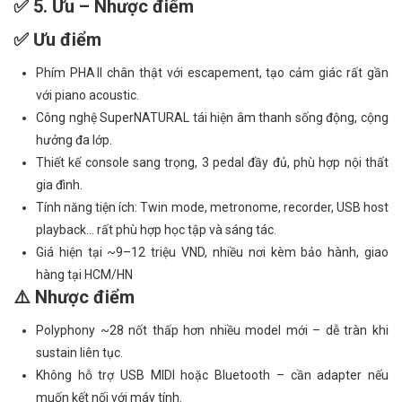
✅ 5. Ưu – Nhược điểm
✅ Ưu điểm
Phím PHA II chân thật với escapement, tạo cảm giác rất gần
với piano acoustic.
Công nghệ SuperNATURAL tái hiện âm thanh sống động, cộng
hưởng đa lớp.
Thiết kế console sang trọng, 3 pedal đầy đủ, phù hợp nội thất
gia đình.
Tính năng tiện ích: Twin mode, metronome, recorder, USB host
playback… rất phù hợp học tập và sáng tác.
Giá hiện tại ~9–12 triệu VND, nhiều nơi kèm bảo hành, giao
hàng tại HCM/HN
⚠️ Nhược điểm
Polyphony ~28 nốt thấp hơn nhiều model mới – dễ tràn khi
sustain liên tục.
Không hỗ trợ USB MIDI hoặc Bluetooth – cần adapter nếu
muốn kết nối với máy tính.