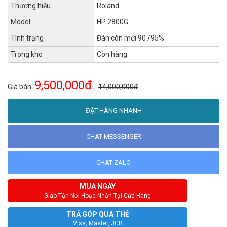
Thương hiệu
Roland
Model
HP 2800G
Tình trạng
Đàn còn mới 90 /95%
Trong kho
Còn hàng
9,500,000đ
Giá bán:
14,000,000đ
ĐẶT HÀNG NHANH
CHAT MESSENGER
CHAT ZALO
MUA NGAY
Giao Tận Nơi Hoặc Nhận Tại Cửa Hàng
TRẢ GÓP QUA THẺ
Visa, Master, JCB