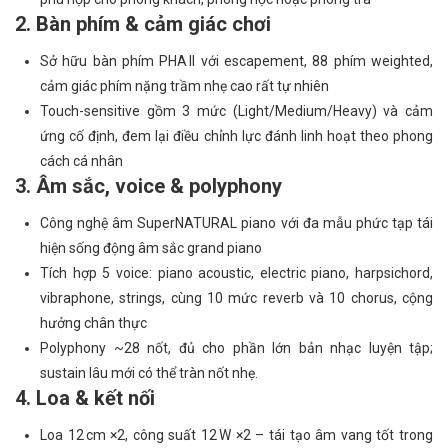
2. Bàn phím & cảm giác chơi
Sở hữu bàn phím PHA II với escapement, 88 phím weighted,
cảm giác phím nặng trầm nhẹ cao rất tự nhiên
Touch-sensitive gồm 3 mức (Light/Medium/Heavy) và cảm
ứng cố định, đem lại điều chỉnh lực đánh linh hoạt theo phong
cách cá nhân
3. Âm sắc, voice & polyphony
Công nghệ âm SuperNATURAL piano với đa mẫu phức tạp tái
hiện sống động âm sắc grand piano
Tích hợp 5 voice: piano acoustic, electric piano, harpsichord,
vibraphone, strings, cùng 10 mức reverb và 10 chorus, cộng
hưởng chân thực
Polyphony ~28 nốt, đủ cho phần lớn bản nhạc luyện tập;
sustain lâu mới có thể tràn nốt nhẹ.
4. Loa & kết nối
Loa 12 cm ×2, công suất 12 W ×2 – tái tạo âm vang tốt trong