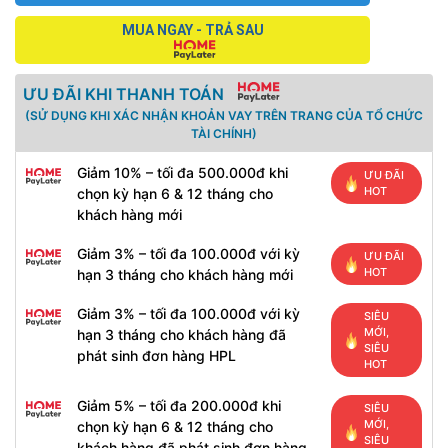
MUA NGAY - TRẢ SAU
ƯU ĐÃI KHI THANH TOÁN
(SỬ DỤNG KHI XÁC NHẬN KHOẢN VAY TRÊN TRANG CỦA TỔ CHỨC
TÀI CHÍNH)
Giảm 10% – tối đa 500.000đ khi
ƯU ĐÃI
HOT
chọn kỳ hạn 6 & 12 tháng cho
khách hàng mới
Giảm 3% – tối đa 100.000đ với kỳ
ƯU ĐÃI
HOT
hạn 3 tháng cho khách hàng mới
Giảm 3% – tối đa 100.000đ với kỳ
SIÊU
MỚI,
hạn 3 tháng cho khách hàng đã
SIÊU
phát sinh đơn hàng HPL
HOT
Giảm 5% – tối đa 200.000đ khi
SIÊU
MỚI,
chọn kỳ hạn 6 & 12 tháng cho
SIÊU
khách hàng đã phát sinh đơn hàng