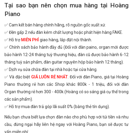
Tại sao bạn nên chọn mua hàng tại Hoàng
Piano
✅ Cam kết bán hàng chính hãng, rõ nguồn gốc xuất xứ.
✅ Đền gấp 2 nếu đàn kém chất lượng hoặc phát hiện hàng FAKE.
✅ Hỗ trợ
MIỄN PHÍ
giao hàng, lắp đặt nội thành.
✅ Chính sách bảo hành đầy đủ (Đối với đàn paino, organ mới được
bảo hành 12-24 tháng tuỳ thương hiệu, đàn cũ được bảo hành 6-12
tháng tuỳ sản phẩm, đàn guitar nguyên hộp bảo hành 12 tháng).
✅ Dịch vụ sửa chữa đàn tại nhà hoặc tại cửa hàng.
✅ Và đặc biệt
GIÁ LUÔN RẺ NHẤT
. Đối với đàn Piano, giá tại Hoàng
Piano thường rẻ hơn các Shop khác 800k - 1 triệu, đối với đàn
Organ thường rẻ hơn 300 - 400k (Hoàng có so sáng giá cụ thể trong
các sản phẩm).
✅ Hỗ trợ mua đàn trả góp lãi suất 0% (bằng thẻ tín dụng).
Nếu bạn chưa biết lựa chọn đàn nào cho phù hợp với túi tiền và nhu
cầu, đừng ngại hãy liên hệ ngay với Hoàng Piano, bạn sẽ được tư
vấn miễn phí: