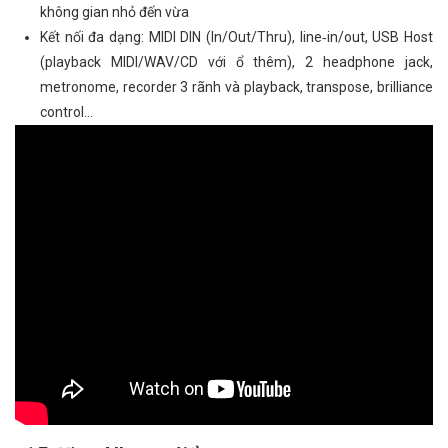
không gian nhỏ đến vừa
Kết nối đa dạng: MIDI DIN (In/Out/Thru), line‑in/out, USB Host
(playback MIDI/WAV/CD với ổ thêm), 2 headphone jack,
metronome, recorder 3 rãnh và playback, transpose, brilliance
control…