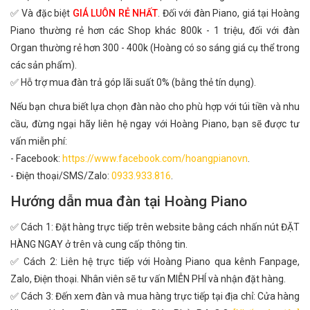
✅ Và đặc biệt
GIÁ LUÔN RẺ NHẤT
. Đối với đàn Piano, giá tại Hoàng
Piano thường rẻ hơn các Shop khác 800k - 1 triệu, đối với đàn
Organ thường rẻ hơn 300 - 400k (Hoàng có so sáng giá cụ thể trong
các sản phẩm).
✅ Hỗ trợ mua đàn trả góp lãi suất 0% (bằng thẻ tín dụng).
Nếu bạn chưa biết lựa chọn đàn nào cho phù hợp với túi tiền và nhu
cầu, đừng ngại hãy liên hệ ngay với Hoàng Piano, bạn sẽ được tư
vấn miễn phí:
- Facebook:
https://www.facebook.com/hoangpianovn
.
- Điện thoại/SMS/Zalo:
0933.933.816
.
Hướng dẫn mua đàn tại Hoàng Piano
✅ Cách 1: Đặt hàng trực tiếp trên website bằng cách nhấn nút ĐẶT
HÀNG NGAY ở trên và cung cấp thông tin.
✅ Cách 2: Liên hệ trực tiếp với Hoàng Piano qua kênh Fanpage,
Zalo, Điện thoại. Nhân viên sẽ tư vấn MIỄN PHÍ và nhận đặt hàng.
✅ Cách 3: Đến xem đàn và mua hàng trực tiếp tại địa chỉ: Cửa hàng