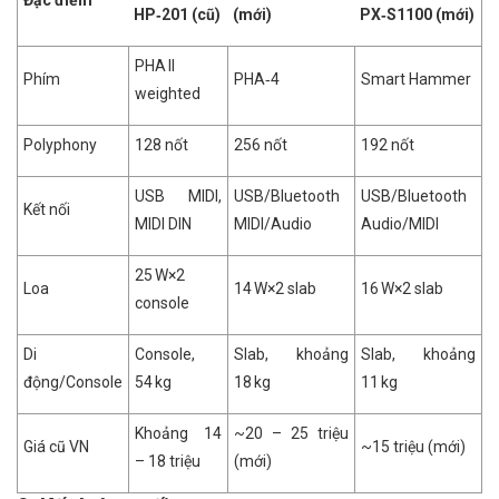
Đặc điểm
HP‑201 (cũ)
(mới)
PX‑S1100 (mới)
PHA II
Phím
PHA‑4
Smart Hammer
weighted
Polyphony
128 nốt
256 nốt
192 nốt
USB MIDI,
USB/Bluetooth
USB/Bluetooth
Kết nối
MIDI DIN
MIDI/Audio
Audio/MIDI
25 W×2
Loa
14 W×2 slab
16 W×2 slab
console
Di
Console,
Slab, khoảng
Slab, khoảng
động/Console
54 kg
18 kg
11 kg
Khoảng 14
~20 – 25 triệu
Giá cũ VN
~15 triệu (mới)
– 18 triệu
(mới)