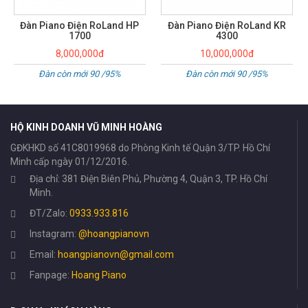
Đàn Piano Điện RoLand KR
Đàn Piano điện Roland HP-
4300
601
10,000,000đ
21,000,000đ
Đàn còn mới 90 /95%
LIKE NEW 98%
HỘ KINH DOANH VŨ MINH HOÀNG
GĐKHKD số 41C8019968 do Phòng Kinh tế Quận 3/TP. Hồ Chí
Minh cấp ngày 01/12/2016.
Địa chỉ: 381 Điện Biên Phủ, Phường 4, Quận 3, TP. Hồ Chí
Minh.
ĐT/Zalo:
0933.933.816
Instagram:
@hoangpianovn
Email:
hoangpianovn@gmail.com
Fanpage:
Hoang Piano