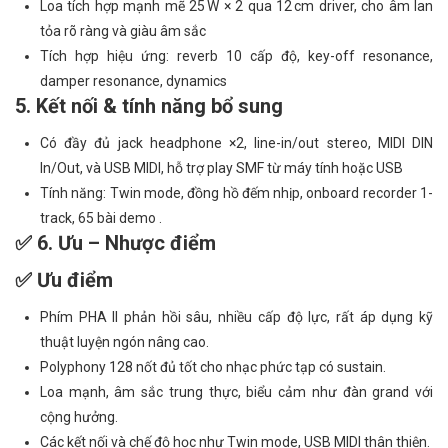
Loa tích hợp mạnh mẽ 25 W × 2 qua 12 cm driver, cho âm lan
tỏa rõ ràng và giàu âm sắc
Tích hợp hiệu ứng: reverb 10 cấp độ, key-off resonance,
damper resonance, dynamics
5. Kết nối & tính năng bổ sung
Có đầy đủ jack headphone ×2, line-in/out stereo, MIDI DIN
In/Out, và USB MIDI, hỗ trợ play SMF từ máy tính hoặc USB
Tính năng: Twin mode, đồng hồ đếm nhịp, onboard recorder 1-
track, 65 bài demo .
✅ 6. Ưu – Nhược điểm
✅ Ưu điểm
Phím PHA II phản hồi sâu, nhiều cấp độ lực, rất áp dụng kỹ
thuật luyện ngón nâng cao.
Polyphony 128 nốt đủ tốt cho nhạc phức tạp có sustain.
Loa mạnh, âm sắc trung thực, biểu cảm như đàn grand với
cộng hưởng.
Các kết nối và chế độ học như Twin mode, USB MIDI thân thiện.