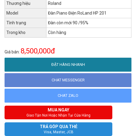
Thương hiệu
Roland
Model
Đàn Piano Điện RoLand HP 201
Tình trạng
Đàn còn mới 90 /95%
Trong kho
Còn hàng
8,500,000đ
Giá bán:
ĐẶT HÀNG NHANH
CHAT MESSENGER
CHAT ZALO
MUA NGAY
Giao Tận Nơi Hoặc Nhận Tại Cửa Hàng
TRẢ GÓP QUA THẺ
Visa, Master, JCB