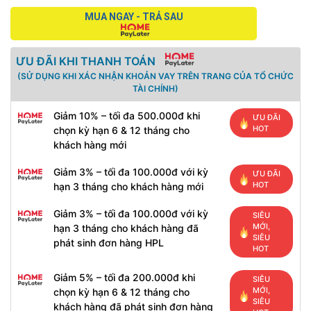
MUA NGAY - TRẢ SAU
ƯU ĐÃI KHI THANH TOÁN
(SỬ DỤNG KHI XÁC NHẬN KHOẢN VAY TRÊN TRANG CỦA TỔ CHỨC
TÀI CHÍNH)
Giảm 10% – tối đa 500.000đ khi
ƯU ĐÃI
HOT
chọn kỳ hạn 6 & 12 tháng cho
khách hàng mới
Giảm 3% – tối đa 100.000đ với kỳ
ƯU ĐÃI
HOT
hạn 3 tháng cho khách hàng mới
Giảm 3% – tối đa 100.000đ với kỳ
SIÊU
MỚI,
hạn 3 tháng cho khách hàng đã
SIÊU
phát sinh đơn hàng HPL
HOT
Giảm 5% – tối đa 200.000đ khi
SIÊU
MỚI,
chọn kỳ hạn 6 & 12 tháng cho
SIÊU
khách hàng đã phát sinh đơn hàng