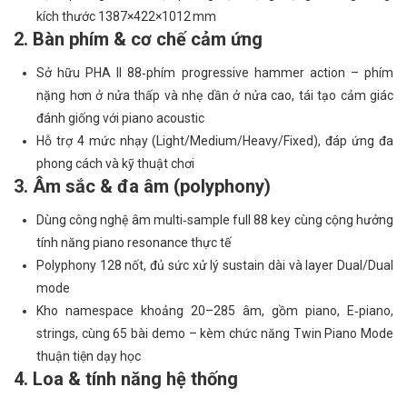
kích thước 1387×422×1012 mm
2. Bàn phím & cơ chế cảm ứng
Sở hữu PHA II 88‑phím progressive hammer action – phím
nặng hơn ở nửa thấp và nhẹ dần ở nửa cao, tái tạo cảm giác
đánh giống với piano acoustic
Hỗ trợ 4 mức nhạy (Light/Medium/Heavy/Fixed), đáp ứng đa
phong cách và kỹ thuật chơi
3. Âm sắc & đa âm (polyphony)
Dùng công nghệ âm multi‑sample full 88 key cùng cộng hưởng
tính năng piano resonance thực tế
Polyphony 128 nốt, đủ sức xử lý sustain dài và layer Dual/Dual
mode
Kho namespace khoảng 20–285 âm, gồm piano, E‑piano,
strings, cùng 65 bài demo – kèm chức năng Twin Piano Mode
thuận tiện dạy học
4. Loa & tính năng hệ thống