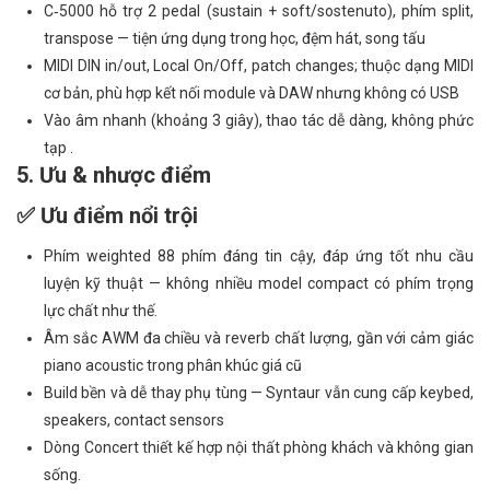
C‑5000 hỗ trợ 2 pedal (sustain + soft/sostenuto), phím split,
transpose — tiện ứng dụng trong học, đệm hát, song tấu
MIDI DIN in/out, Local On/Off, patch changes; thuộc dạng MIDI
cơ bản, phù hợp kết nối module và DAW nhưng không có USB
Vào âm nhanh (khoảng 3 giây), thao tác dễ dàng, không phức
tạp .
5. Ưu & nhược điểm
✅ Ưu điểm nổi trội
Phím weighted 88 phím đáng tin cậy, đáp ứng tốt nhu cầu
luyện kỹ thuật — không nhiều model compact có phím trọng
lực chất như thế.
Âm sắc AWM đa chiều và reverb chất lượng, gần với cảm giác
piano acoustic trong phân khúc giá cũ
Build bền và dễ thay phụ tùng — Syntaur vẫn cung cấp keybed,
speakers, contact sensors
Dòng Concert thiết kế hợp nội thất phòng khách và không gian
sống.