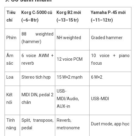
Tiêu
Korg C‑5000 cũ
Korg B2 mới
Yamaha P‑45 mới
chí
(~6–8 tr)
(~13–15 tr)
(~11–12 tr)
88 weighted
Phím
NH weighted
Graded hammer
(hammer)
Âm
6 voice AWM +
10 voice + piano
12 voice PCM
sắc
reverb
focus
Loa
Stereo tích hợp
15 W×2 mạnh
6 W×2
USB-
Kết
MIDI DIN, pedal 2
MIDI/Audio,
USB-MIDI
nối
chân
AUX-in
Tính
Split, transpose,
Reverb,
Duet mode, app học
năng
pedal
metronome