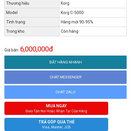
Thương hiệu
Korg
Model
Korg C-5000
Tình trạng
Hàng mới 90-95%
Trong kho
Còn hàng
6,000,000đ
Giá bán:
ĐẶT HÀNG NHANH
CHAT MESSENGER
CHAT ZALO
MUA NGAY
Giao Tận Nơi Hoặc Nhận Tại Cửa Hàng
TRẢ GÓP QUA THẺ
Visa, Master, JCB