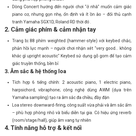
Dòng Concert hướng đến người chơi "ở nhà" muốn cảm giác
piano cơ, nhưng gọn nhẹ, ổn định và ít ồn ào – đối thủ cạnh
tranh Yamaha SGX1D, Roland RD thời đó .
2. Cảm giác phím & cảm nhận tay
Trang bị 88 phím weighted (hammer-style) với keybed chắc,
phản hồi lực mạnh – người chơi nhận xét "very good… không
khác gì upright acoustic" Keybed sử dụng gỗ gom để tạo cảm
giác truyền thống, bền bỉ
3. Âm sắc & hệ thống loa
Tích hợp 6 tiếng chính: 2 acoustic piano, 1 electric piano,
harpsichord, vibraphone; công nghệ dùng AWM (dựa trên
Yamaha sampling) tạo ra âm sắc đa chiều, đầy đặn
Loa stereo downward-firing, công suất vừa phải và âm sắc ấm
– phù hợp phòng nhỏ và biểu diễn tại gia. Có hiệu ứng reverb
(room/stage/hall), giúp âm vang tự nhiên
4. Tính năng hỗ trợ & kết nối