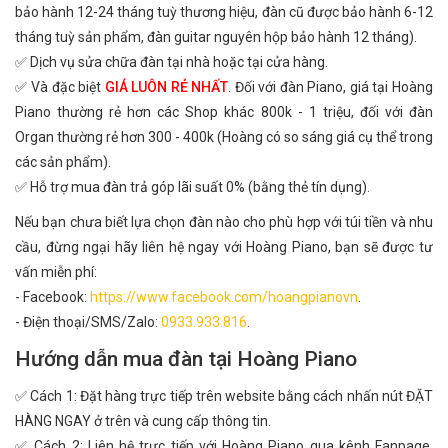
bảo hành 12-24 tháng tuỳ thương hiệu, đàn cũ được bảo hành 6-12
tháng tuỳ sản phẩm, đàn guitar nguyên hộp bảo hành 12 tháng).
✅ Dịch vụ sửa chữa đàn tại nhà hoặc tại cửa hàng.
✅ Và đặc biệt
GIÁ LUÔN RẺ NHẤT
. Đối với đàn Piano, giá tại Hoàng
Piano thường rẻ hơn các Shop khác 800k - 1 triệu, đối với đàn
Organ thường rẻ hơn 300 - 400k (Hoàng có so sáng giá cụ thể trong
các sản phẩm).
✅ Hỗ trợ mua đàn trả góp lãi suất 0% (bằng thẻ tín dụng).
Nếu bạn chưa biết lựa chọn đàn nào cho phù hợp với túi tiền và nhu
cầu, đừng ngại hãy liên hệ ngay với Hoàng Piano, bạn sẽ được tư
vấn miễn phí:
- Facebook:
https://www.facebook.com/hoangpianovn
.
- Điện thoại/SMS/Zalo:
0933.933.816
.
Hướng dẫn mua đàn tại Hoàng Piano
✅ Cách 1: Đặt hàng trực tiếp trên website bằng cách nhấn nút ĐẶT
HÀNG NGAY ở trên và cung cấp thông tin.
✅ Cách 2: Liên hệ trực tiếp với Hoàng Piano qua kênh Fanpage,