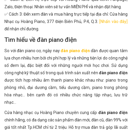
Zalo, Điện thoại. Nhân viên sẽ tư vấn MIỄN PHÍ và nhận đặt hàng.
✅ Cách 3: Đến xem đàn và mua hàng trực tiếp tại địa chỉ: Cửa hàng
Nhạc cụ Hoàng Piano, 377 Điện Biên Phủ, P.4, Q.3.
[Nhấn vào đây]
để nhận chỉ đường.
Tìm hiểu về đàn piano điện
So với đàn piano cơ, ngày nay
đàn piano điện
dần được quan tâm
lựa chọn nhiều hơn bởi chi phí hợp lý và những tiện lợi do công nghệ
số đem lại, đặc biệt đối với những người mới học chơi. Sử dụng
công nghệ kỹ thuật số trong quá trình sản xuất nên
đàn piano điện
được tích hợp nhiều âm thanh piano khác nhau như: piano trong
phòng nhỏ, đại dương cầm, tiểu dương cầm, piano trong phòng
hòa nhạc... bên cạnh đó có nhiều chức năng tập nhạc, lưu trữ
nhạc...
Cửa hàng nhạc cụ Hoàng Piano chuyên cung cấp
đàn piano điện
chính hãng, có đa dạng các sản phẩm đàn mới, đàn cũ, đàn 99% với
giá tốt nhất Tp.HCM chỉ từ 2 triệu. Hỗ trợ mua đàn trả góp lãi suất