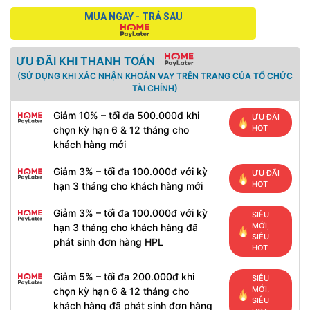
MUA NGAY - TRẢ SAU
ƯU ĐÃI KHI THANH TOÁN
(SỬ DỤNG KHI XÁC NHẬN KHOẢN VAY TRÊN TRANG CỦA TỔ CHỨC
TÀI CHÍNH)
Giảm 10% – tối đa 500.000đ khi
ƯU ĐÃI
HOT
chọn kỳ hạn 6 & 12 tháng cho
khách hàng mới
Giảm 3% – tối đa 100.000đ với kỳ
ƯU ĐÃI
HOT
hạn 3 tháng cho khách hàng mới
Giảm 3% – tối đa 100.000đ với kỳ
SIÊU
MỚI,
hạn 3 tháng cho khách hàng đã
SIÊU
phát sinh đơn hàng HPL
HOT
Giảm 5% – tối đa 200.000đ khi
SIÊU
MỚI,
chọn kỳ hạn 6 & 12 tháng cho
SIÊU
khách hàng đã phát sinh đơn hàng