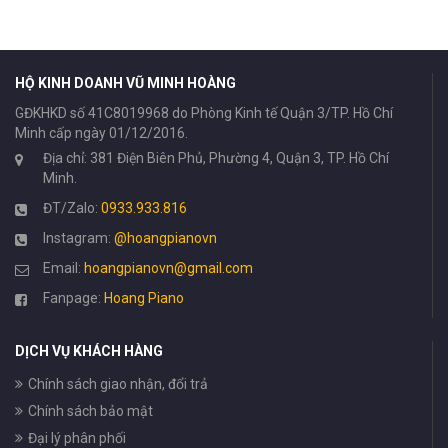
HỘ KINH DOANH VŨ MINH HOÀNG
GĐKHKD số 41C8019968 do Phòng Kinh tế Quận 3/TP. Hồ Chí
Minh cấp ngày 01/12/2016.
Địa chỉ: 381 Điện Biên Phủ, Phường 4, Quận 3, TP. Hồ Chí
Minh.
ĐT/Zalo:
0933.933.816
Instagram:
@hoangpianovn
Email:
hoangpianovn@gmail.com
Fanpage:
Hoang Piano
DỊCH VỤ KHÁCH HÀNG
Chính sách giao nhận, đổi trả
Chính sách bảo mật
Đại lý phân phối