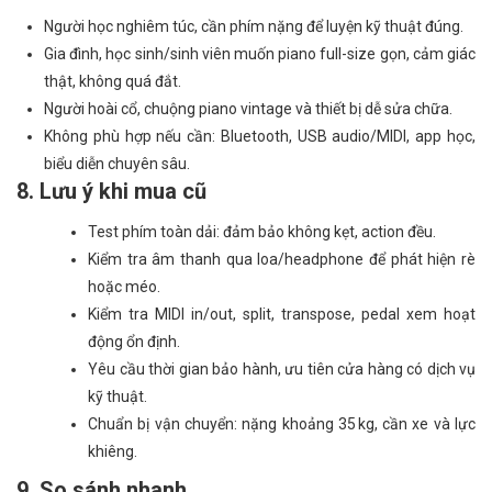
Người học nghiêm túc, cần phím nặng để luyện kỹ thuật đúng.
Gia đình, học sinh/sinh viên muốn piano full-size gọn, cảm giác
thật, không quá đắt.
Người hoài cổ, chuộng piano vintage và thiết bị dễ sửa chữa.
Không phù hợp nếu cần: Bluetooth, USB audio/MIDI, app học,
biểu diễn chuyên sâu.
8. Lưu ý khi mua cũ
Test phím toàn dải: đảm bảo không kẹt, action đều.
Kiểm tra âm thanh qua loa/headphone để phát hiện rè
hoặc méo.
Kiểm tra MIDI in/out, split, transpose, pedal xem hoạt
động ổn định.
Yêu cầu thời gian bảo hành, ưu tiên cửa hàng có dịch vụ
kỹ thuật.
Chuẩn bị vận chuyển: nặng khoảng 35 kg, cần xe và lực
khiêng.
9. So sánh nhanh