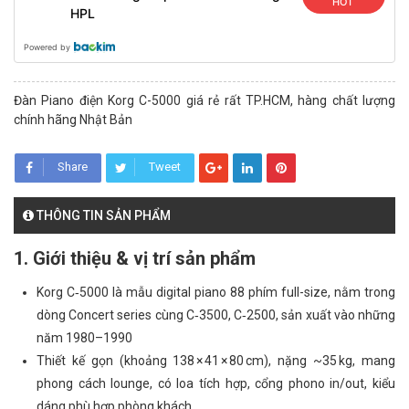
HOT
HPL
Powered by
Đàn Piano điện Korg C-5000 giá rẻ rất TP.HCM, hàng chất lượng
chính hãng Nhật Bản
Share
Tweet
THÔNG TIN SẢN PHẨM
1. Giới thiệu & vị trí sản phẩm
Korg C‑5000 là mẫu digital piano 88 phím full-size, nằm trong
dòng Concert series cùng C‑3500, C‑2500, sản xuất vào những
năm 1980–1990
Thiết kế gọn (khoảng 138 × 41 × 80 cm), nặng ~35 kg, mang
phong cách lounge, có loa tích hợp, cổng phono in/out, kiểu
dáng phù hợp phòng khách