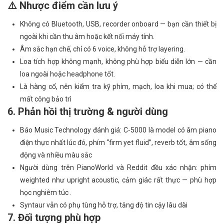
⚠️ Nhược điểm cần lưu ý
Không có Bluetooth, USB, recorder onboard — bạn cần thiết bị
ngoài khi cần thu âm hoặc kết nối máy tính.
Âm sắc hạn chế, chỉ có 6 voice, không hỗ trợ layering.
Loa tích hợp không mạnh, không phù hợp biểu diễn lớn — cần
loa ngoài hoặc headphone tốt.
Là hàng cổ, nên kiểm tra kỹ phím, mạch, loa khi mua; có thể
mất công bảo trì
6. Phản hồi thị trường & người dùng
Báo Music Technology đánh giá: C‑5000 là model có âm piano
điện thực nhất lúc đó, phím “firm yet fluid”, reverb tốt, âm sống
động và nhiều màu sắc
Người dùng trên PianoWorld và Reddit đều xác nhận: phím
weighted như upright acoustic, cảm giác rất thực — phù hợp
học nghiêm túc .
Syntaur vẫn có phụ tùng hỗ trợ, tăng độ tin cậy lâu dài
7. Đối tượng phù hợp