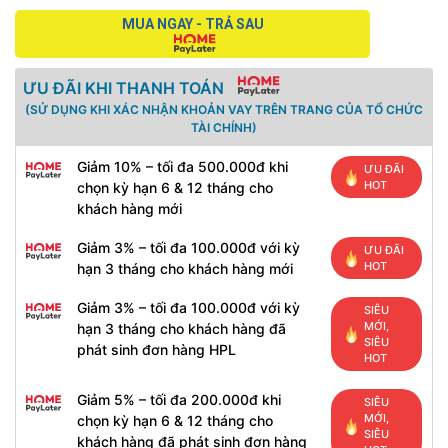
MUA NGAY - TRẢ SAU
ƯU ĐÃI KHI THANH TOÁN
(SỬ DỤNG KHI XÁC NHẬN KHOẢN VAY TRÊN TRANG CỦA TỔ CHỨC
TÀI CHÍNH)
Giảm 10% – tối đa 500.000đ khi
ƯU ĐÃI
HOT
chọn kỳ hạn 6 & 12 tháng cho
khách hàng mới
Giảm 3% – tối đa 100.000đ với kỳ
ƯU ĐÃI
HOT
hạn 3 tháng cho khách hàng mới
Giảm 3% – tối đa 100.000đ với kỳ
SIÊU
MỚI,
hạn 3 tháng cho khách hàng đã
SIÊU
phát sinh đơn hàng HPL
HOT
Giảm 5% – tối đa 200.000đ khi
SIÊU
MỚI,
chọn kỳ hạn 6 & 12 tháng cho
SIÊU
khách hàng đã phát sinh đơn hàng