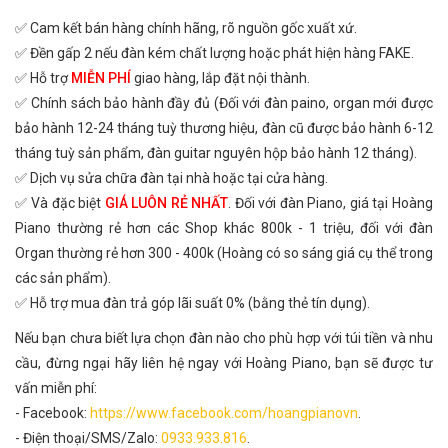
✅ Cam kết bán hàng chính hãng, rõ nguồn gốc xuất xứ.
✅ Đền gấp 2 nếu đàn kém chất lượng hoặc phát hiện hàng FAKE.
✅ Hỗ trợ
MIỄN PHÍ
giao hàng, lắp đặt nội thành.
✅ Chính sách bảo hành đầy đủ (Đối với đàn paino, organ mới được
bảo hành 12-24 tháng tuỳ thương hiệu, đàn cũ được bảo hành 6-12
tháng tuỳ sản phẩm, đàn guitar nguyên hộp bảo hành 12 tháng).
✅ Dịch vụ sửa chữa đàn tại nhà hoặc tại cửa hàng.
✅ Và đặc biệt
GIÁ LUÔN RẺ NHẤT
. Đối với đàn Piano, giá tại Hoàng
Piano thường rẻ hơn các Shop khác 800k - 1 triệu, đối với đàn
Organ thường rẻ hơn 300 - 400k (Hoàng có so sáng giá cụ thể trong
các sản phẩm).
✅ Hỗ trợ mua đàn trả góp lãi suất 0% (bằng thẻ tín dụng).
Nếu bạn chưa biết lựa chọn đàn nào cho phù hợp với túi tiền và nhu
cầu, đừng ngại hãy liên hệ ngay với Hoàng Piano, bạn sẽ được tư
vấn miễn phí:
- Facebook:
https://www.facebook.com/hoangpianovn
.
- Điện thoại/SMS/Zalo:
0933.933.816
.