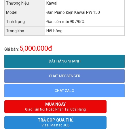
Thương hiệu
Kawai
Model
Đàn Piano Điện Kawai PW 150
Tình trạng
Đàn còn mới 90 /95%
Trong kho
Hết hàng
5,000,000đ
Giá bán:
ĐẶT HÀNG NHANH
CHAT MESSENGER
CHAT ZALO
MUA NGAY
Giao Tận Nơi Hoặc Nhận Tại Cửa Hàng
TRẢ GÓP QUA THẺ
Visa, Master, JCB