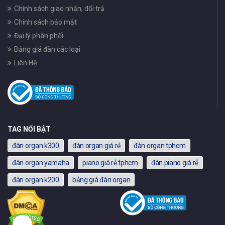
Chính sách giao nhận, đổi trả
Chính sách bảo mật
Đại lý phân phối
Bảng giá đàn các loại
Liên Hệ
TAG NỔI BẬT
đàn organ k300
đàn organ giá rẻ
đàn organ tphcm
đàn organ yamaha
piano giá rẻ tphcm
đàn piano giá rẻ
đàn organ k200
bảng giá đàn organ