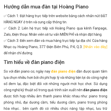
Hướng dẫn mua đàn tại Hoàng Piano
✅ Cách 1: Đặt hàng trực tiếp trên website bằng cách nhấn nút ĐẶT
HÀNG NGAY ở trên và cung cấp thông tin.
✅ Cách 2: Liên hệ trực tiếp với Hoàng Piano qua kênh Fanpage,
Zalo, Điện thoại. Nhân viên sẽ tư vấn MIỄN PHÍ và nhận đặt hàng.
✅ Cách 3: Đến xem đàn và mua hàng trực tiếp tại địa chỉ: Cửa hàng
Nhạc cụ Hoàng Piano, 377 Điện Biên Phủ, P.4, Q.3.
[Nhấn vào đây]
để nhận chỉ đường.
Tìm hiểu về đàn piano điện
So với đàn piano cơ, ngày nay
đàn piano điện
dần được quan tâm
lựa chọn nhiều hơn bởi chi phí hợp lý và những tiện lợi do công nghệ
số đem lại, đặc biệt đối với những người mới học chơi. Sử dụng
công nghệ kỹ thuật số trong quá trình sản xuất nên
đàn piano điện
được tích hợp nhiều âm thanh piano khác nhau như: piano trong
phòng nhỏ, đại dương cầm, tiểu dương cầm, piano trong phòng
hòa nhạc... bên cạnh đó có nhiều chức năng tập nhạc, lưu trữ