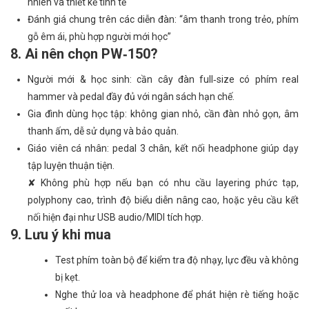
nhiên và thiết kế tinh tế
Đánh giá chung trên các diễn đàn: “âm thanh trong trẻo, phím
gỗ êm ái, phù hợp người mới học”
8. Ai nên chọn PW‑150?
Người mới & học sinh: cần cây đàn full‑size có phím real
hammer và pedal đầy đủ với ngân sách hạn chế.
Gia đình dùng học tập: không gian nhỏ, cần đàn nhỏ gọn, âm
thanh ấm, dễ sử dụng và bảo quản.
Giáo viên cá nhân: pedal 3 chân, kết nối headphone giúp dạy
tập luyện thuận tiện.
✘ Không phù hợp nếu bạn có nhu cầu layering phức tạp,
polyphony cao, trình độ biểu diễn nâng cao, hoặc yêu cầu kết
nối hiện đại như USB audio/MIDI tích hợp.
9. Lưu ý khi mua
Test phím toàn bộ để kiểm tra độ nhạy, lực đều và không
bị kẹt.
Nghe thử loa và headphone để phát hiện rè tiếng hoặc