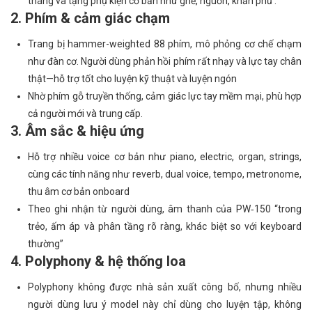
tháng và tặng phụ kiện cơ bản như ghế, nguồn, khăn phủ .
2. Phím & cảm giác chạm
Trang bị hammer-weighted 88 phím, mô phỏng cơ chế chạm
như đàn cơ. Người dùng phản hồi phím rất nhạy và lực tay chân
thật—hỗ trợ tốt cho luyện kỹ thuật và luyện ngón
Nhờ phím gỗ truyền thống, cảm giác lực tay mềm mại, phù hợp
cả người mới và trung cấp.
3. Âm sắc & hiệu ứng
Hỗ trợ nhiều voice cơ bản như piano, electric, organ, strings,
cùng các tính năng như reverb, dual voice, tempo, metronome,
thu âm cơ bản onboard
Theo ghi nhận từ người dùng, âm thanh của PW‑150 “trong
trẻo, ấm áp và phân tầng rõ ràng, khác biệt so với keyboard
thường”
4. Polyphony & hệ thống loa
Polyphony không được nhà sản xuất công bố, nhưng nhiều
người dùng lưu ý model này chỉ dùng cho luyện tập, không