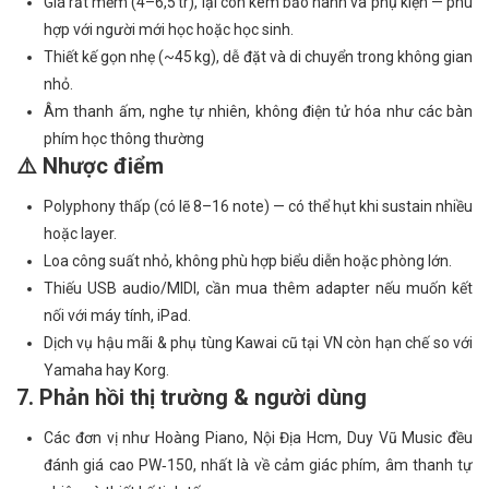
Giá rất mềm (4–6,5 tr), lại còn kèm bảo hành và phụ kiện — phù
hợp với người mới học hoặc học sinh.
Thiết kế gọn nhẹ (~45 kg), dễ đặt và di chuyển trong không gian
nhỏ.
Âm thanh ấm, nghe tự nhiên, không điện tử hóa như các bàn
phím học thông thường
⚠️ Nhược điểm
Polyphony thấp (có lẽ 8–16 note) — có thể hụt khi sustain nhiều
hoặc layer.
Loa công suất nhỏ, không phù hợp biểu diễn hoặc phòng lớn.
Thiếu USB audio/MIDI, cần mua thêm adapter nếu muốn kết
nối với máy tính, iPad.
Dịch vụ hậu mãi & phụ tùng Kawai cũ tại VN còn hạn chế so với
Yamaha hay Korg.
7. Phản hồi thị trường & người dùng
Các đơn vị như Hoàng Piano, Nội Địa Hcm, Duy Vũ Music đều
đánh giá cao PW‑150, nhất là về cảm giác phím, âm thanh tự