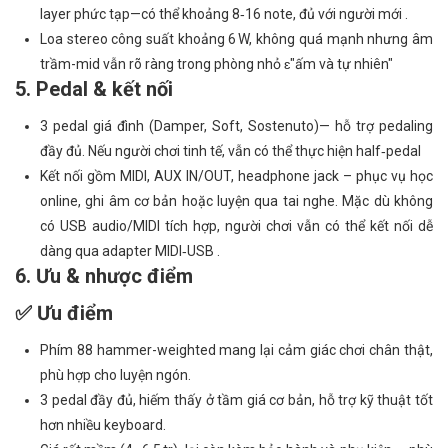
layer phức tạp—có thể khoảng 8‑16 note, đủ với người mới .
Loa stereo công suất khoảng 6 W, không quá mạnh nhưng âm
trầm-mid vẫn rõ ràng trong phòng nhỏ ɛ"ấm và tự nhiên"
5. Pedal & kết nối
3 pedal giá đình (Damper, Soft, Sostenuto)— hỗ trợ pedaling
đầy đủ. Nếu người chơi tinh tế, vẫn có thể thực hiện half‑pedal
Kết nối gồm MIDI, AUX IN/OUT, headphone jack – phục vụ học
online, ghi âm cơ bản hoặc luyện qua tai nghe. Mặc dù không
có USB audio/MIDI tích hợp, người chơi vẫn có thể kết nối dễ
dàng qua adapter MIDI‑USB .
6. Ưu & nhược điểm
✅ Ưu điểm
Phím 88 hammer-weighted mang lại cảm giác chơi chân thật,
phù hợp cho luyện ngón.
3 pedal đầy đủ, hiếm thấy ở tầm giá cơ bản, hỗ trợ kỹ thuật tốt
hơn nhiều keyboard.