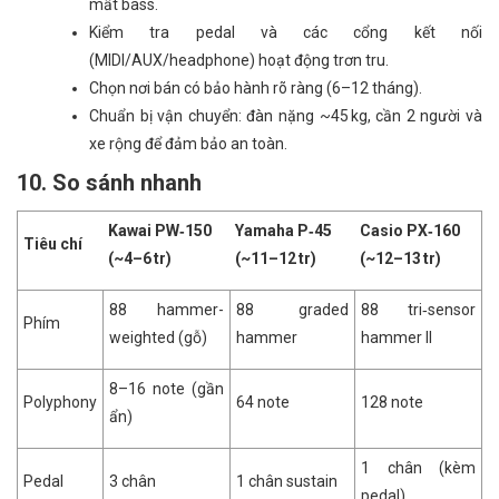
mất bass.
Kiểm tra pedal và các cổng kết nối
(MIDI/AUX/headphone) hoạt động trơn tru.
Chọn nơi bán có bảo hành rõ ràng (6–12 tháng).
Chuẩn bị vận chuyển: đàn nặng ~45 kg, cần 2 người và
xe rộng để đảm bảo an toàn.
10. So sánh nhanh
Kawai PW‑150
Yamaha P‑45
Casio PX‑160
Tiêu chí
(~4–6 tr)
(~11–12 tr)
(~12–13 tr)
88 hammer-
88 graded
88 tri‑sensor
Phím
weighted (gỗ)
hammer
hammer II
8–16 note (gần
Polyphony
64 note
128 note
ẩn)
1 chân (kèm
Pedal
3 chân
1 chân sustain
pedal)