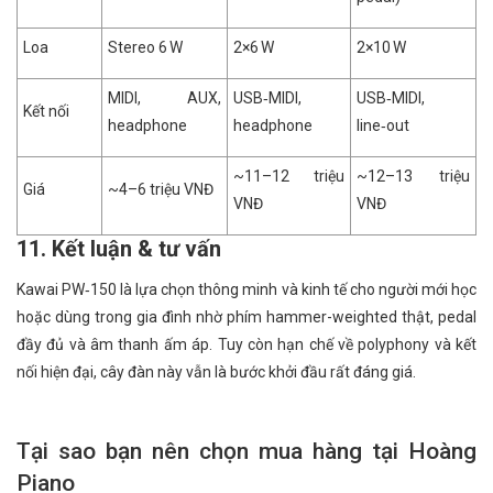
Loa
Stereo 6 W
2×6 W
2×10 W
MIDI, AUX,
USB‑MIDI,
USB‑MIDI,
Kết nối
headphone
headphone
line‑out
~11–12 triệu
~12–13 triệu
Giá
~4–6 triệu VNĐ
VNĐ
VNĐ
11. Kết luận & tư vấn
Kawai PW‑150 là lựa chọn thông minh và kinh tế cho người mới học
hoặc dùng trong gia đình nhờ phím hammer-weighted thật, pedal
đầy đủ và âm thanh ấm áp. Tuy còn hạn chế về polyphony và kết
nối hiện đại, cây đàn này vẫn là bước khởi đầu rất đáng giá.
Tại sao bạn nên chọn mua hàng tại Hoàng
Piano