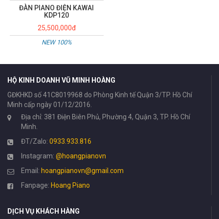
HỘ KINH DOANH VŨ MINH HOÀNG
GĐKHKD số 41C8019968 do Phòng Kinh tế Quận 3/TP. Hồ Chí
Minh cấp ngày 01/12/2016.
Địa chỉ: 381 Điện Biên Phủ, Phường 4, Quận 3, TP. Hồ Chí
Minh.
ĐT/Zalo:
0933.933.816
Instagram:
@hoangpianovn
Email:
hoangpianovn@gmail.com
Fanpage:
Hoang Piano
DỊCH VỤ KHÁCH HÀNG