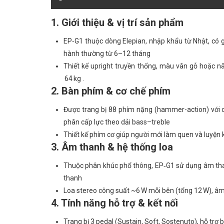
1. Giới thiệu & vị trí sản phẩm
EP‑G1 thuộc dòng Elepian, nhập khẩu từ Nhật, có 
hành thường từ 6–12 tháng
Thiết kế upright truyền thống, màu vân gỗ hoặc n
64 kg .
2. Bàn phím & cơ chế phím
Được trang bị 88 phím nặng (hammer-action) với 
phân cấp lực theo dải bass–treble
Thiết kế phím cơ giúp người mới làm quen và luyện k
3. Âm thanh & hệ thống loa
Thuộc phân khúc phổ thông, EP‑G1 sử dụng âm than
thanh
Loa stereo công suất ~6 W mỗi bên (tổng 12 W), âm
4. Tính năng hỗ trợ & kết nối
Trang bị 3 pedal (Sustain, Soft, Sostenuto), hỗ tr