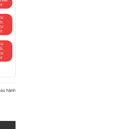
 ĐÃI
OT
ÊU
I,
ÊU
OT
ÊU
I,
ÊU
OT
 bảo hành