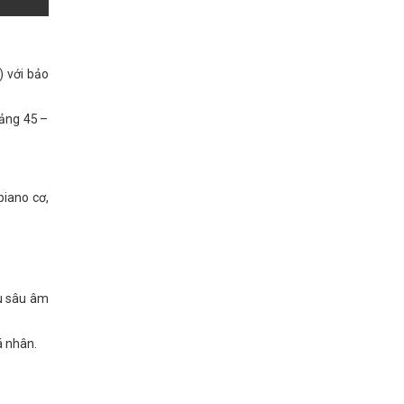
) với bảo
oảng 45 –
iano cơ,
ều sâu âm
á nhân.