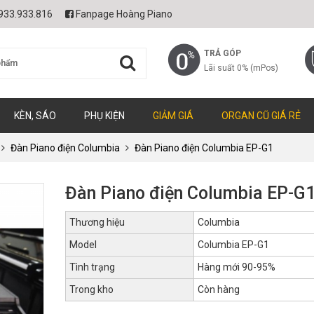
933.933.816
Fanpage Hoàng Piano
TRẢ GÓP
Lãi suất 0% (mPos)
KÈN, SÁO
PHỤ KIỆN
GIẢM GIÁ
ORGAN CŨ GIÁ RẺ
Đàn Piano điện Columbia
Đàn Piano điện Columbia EP-G1
Đàn Piano điện Columbia EP-G
Thương hiệu
Columbia
Model
Columbia EP-G1
Tình trạng
Hàng mới 90-95%
Trong kho
Còn hàng