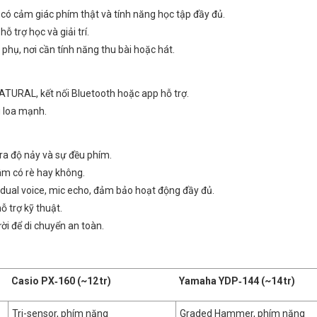
 có cảm giác phím thật và tính năng học tập đầy đủ.
ỗ trợ học và giải trí.
hụ, nơi cần tính năng thu bài hoặc hát.
TURAL, kết nối Bluetooth hoặc app hỗ trợ.
g loa mạnh.
ra độ nảy và sự đều phím.
âm có rè hay không.
dual voice, mic echo, đảm bảo hoạt động đầy đủ.
 trợ kỹ thuật.
i để di chuyển an toàn.
Casio PX‑160 (~12 tr)
Yamaha YDP‑144 (~14 tr)
Tri-sensor, phím nặng
Graded Hammer, phím nặng