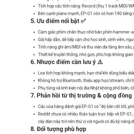
Tích hợp các tính năng: Record (thu 1 track MIDI/
Bên cạnh piano mạnh, EP‑G1 còn có hơn 140 tiếng n
5. Ưu điểm nổi bật ✅
Cảm giác phím chân thực nhờ bàn phím hammer-act
Giá hấp dẫn, dễ tiếp cận cho học sinh, sinh viên, ng
Tính năng ghi âm/MIDI và thư viện đa tầng âm sắc, 
Thiết kế truyền thống, nhỏ gọn, phù hợp không gian 
6. Nhược điểm cần lưu ý ⚠️
Loa tích hợp không mạnh, hạn chế khi dùng biểu di
Không hỗ trợ Bluetooth, thiếu app học/stream, chỉ h
Phụ tùng và linh kiện nội địa Nhật không phổ biến, 
7. Phản hồi từ thị trường & cộng đồng
Các cửa hàng đánh giá EP‑G1 có “độ bền rất tốt, ph
Reddit chưa có nhiều thảo luận trực tiếp về EP‑G1
cây đàn này trở nên thú vị với người có đủ kỹ năng đ
8. Đối tượng phù hợp