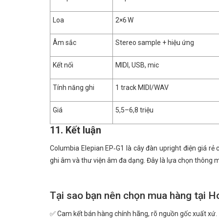
Loa
2×6 W
Âm sắc
Stereo sample + hiệu ứng
Kết nối
MIDI, USB, mic
Tính năng ghi
1 track MIDI/WAV
Giá
5,5–6,8 triệu
11. Kết luận
Columbia Elepian EP‑G1 là cây đàn upright điện giá rẻ
ghi âm và thư viện âm đa dạng. Đây là lựa chọn thông mi
Tại sao bạn nên chọn mua hàng tại H
✅ Cam kết bán hàng chính hãng, rõ nguồn gốc xuất xứ.