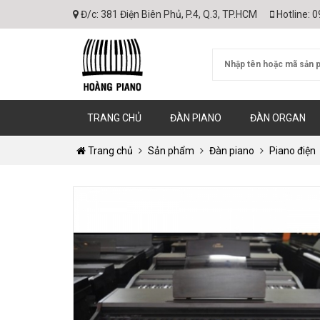
Đ/c:
381 Điện Biên Phủ, P.4, Q.3, TP.HCM
Hotline:
0
TRANG CHỦ
ĐÀN PIANO
ĐÀN ORGAN
Trang chủ
Sản phẩm
Đàn piano
Piano điện