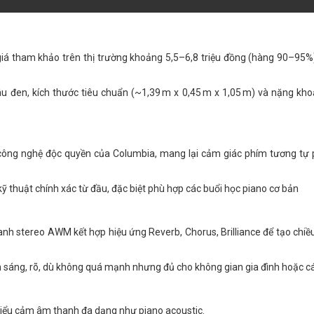
giá tham khảo trên thị trường khoảng 5,5–6,8 triệu đồng (hàng 90–95%
âu đen, kích thước tiêu chuẩn (~1,39 m x 0,45 m x 1,05 m) và nặng kh
công nghệ độc quyền của Columbia, mang lại cảm giác phím tương tự p
ỹ thuật chính xác từ đầu, đặc biệt phù hợp các buổi học piano cơ bản
h stereo AWM kết hợp hiệu ứng Reverb, Chorus, Brilliance để tạo chi
 sáng, rõ, dù không quá mạnh nhưng đủ cho không gian gia đình hoặc c
ợ biểu cảm âm thanh đa dạng như piano acoustic.