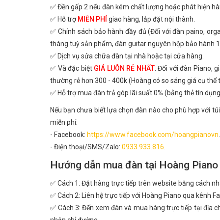
✅ Đền gấp 2 nếu đàn kém chất lượng hoặc phát hiện hà
✅ Hỗ trợ
MIỄN PHÍ
giao hàng, lắp đặt nội thành.
✅ Chính sách bảo hành đầy đủ (Đối với đàn paino, or
tháng tuỳ sản phẩm, đàn guitar nguyên hộp bảo hành 1
✅ Dịch vụ sửa chữa đàn tại nhà hoặc tại cửa hàng.
✅ Và đặc biệt
GIÁ LUÔN RẺ NHẤT
. Đối với đàn Piano, 
thường rẻ hơn 300 - 400k (Hoàng có so sáng giá cụ thể
✅ Hỗ trợ mua đàn trả góp lãi suất 0% (bằng thẻ tín dụng
Nếu bạn chưa biết lựa chọn đàn nào cho phù hợp với túi
miễn phí:
- Facebook:
https://www.facebook.com/hoangpianovn
.
- Điện thoại/SMS/Zalo:
0933.933.816
.
Hướng dẫn mua đàn tại Hoàng Piano
✅ Cách 1: Đặt hàng trực tiếp trên website bằng cách n
✅ Cách 2: Liên hệ trực tiếp với Hoàng Piano qua kênh Fa
✅ Cách 3: Đến xem đàn và mua hàng trực tiếp tại địa ch