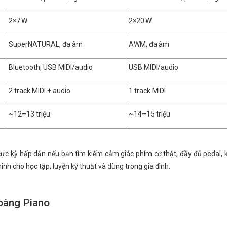
2×7 W
2×20 W
SuperNATURAL, đa âm
AWM, đa âm
Bluetooth, USB MIDI/audio
USB MIDI/audio
2 track MIDI + audio
1 track MIDI
~12–13 triệu
~14–15 triệu
 cực kỳ hấp dẫn nếu bạn tìm kiếm cảm giác phím cơ thật, đầy đủ pedal,
nh cho học tập, luyện kỹ thuật và dùng trong gia đình.
oàng Piano