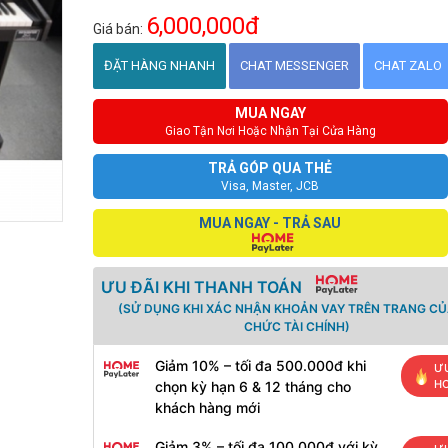
6,000,000đ
Giá bán:
ĐẶT HÀNG NHANH
CHAT MESSENGER
CHAT ZALO
MUA NGAY
Giao Tận Nơi Hoặc Nhận Tại Cửa Hàng
TRẢ GÓP QUA THẺ
Visa, Master, JCB
MUA NGAY - TRẢ SAU
ƯU ĐÃI KHI THANH TOÁN
(SỬ DỤNG KHI XÁC NHẬN KHOẢN VAY TRÊN TRANG CỦ
CHỨC TÀI CHÍNH)
Giảm 10% – tối đa 500.000đ khi
ƯU
H
chọn kỳ hạn 6 & 12 tháng cho
khách hàng mới
Giảm 3% – tối đa 100.000đ với kỳ