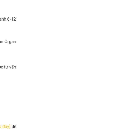
hành 6-12
đàn Organ
ợc tư vấn
o đây]
để