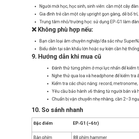
Người mới học, học sinh, sinh viên: cần một cây đàn
Gia đình trẻ cần một cây upright gọn gàng, dễ bố trí, h
Trung tâm nhỏ/trường học: sử dụng EP‑G1 làm đàn p
❌ Không phù hợp nếu:
Bạn cần loại âm chuyên nghiệp/đa sắc như SuperNA
Biểu diễn tại sân khấu lớn hoặc sự kiện cần hệ thốn
9. Hướng dẫn khi mua cũ
Đánh thử từng phím ở mọi lực nhấn để kiểm t
Nghe thử qua loa và headphone để kiểm tra 
Kiểm tra các chức năng: record, metronome, 
Yêu cầu bảo hành ≥6 tháng từ người bán và hỗ
Chuẩn bị vận chuyển nhẹ nhàng, cần 2–3 ngườ
10. So sánh nhanh
Đặc điểm
EP‑G1 (~6 tr)
Bàn phím
88 phím hammer