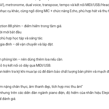
WAV), metronome, dual voice, transpose, tempo và kết nối MIDI/USB/He
hạc cụ khác, cùng ngõ dòng MIC + chức năng Echo, phù hợp hát và thu t
ion 88 phím – điểm hiếm trong tầm giá.
ười mới bắt đầu.
phù hợp học tập và sáng tác.
gia đình – dễ vận chuyển và lắp đặt.
ễn phòng lớn – nên dùng thêm loa nếu cần.
ỗ trợ kết nối có dây qua MIDI/USB.
cần kiểm tra kỹ khi mua lại cũ để đảm bảo chất lượng bàn phím và mạch đ
ím nặng chân thực, âm thanh đẹp, tích hợp mic thu âm”
, nhưng trên các diễn đàn ngành piano điện, độ hiếm của nhãn hiệu Elep
ể đánh giá.