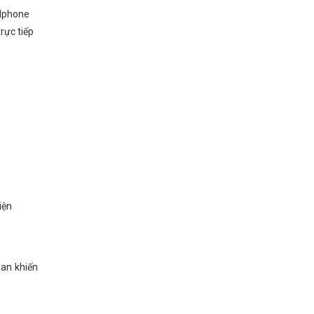
adphone
rực tiếp
iện
ian khiến