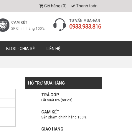
Giỏ hàng (
0
)
Thanh toán
TƯ VẤN MUA ĐÀN
CAM KẾT
0933.933.816
SP Chính hãng 100%
BLOG - CHIA SẺ
LIÊN HỆ
1
HỖ TRỢ MUA HÀNG
TRẢ GÓP
Lãi suất 0% (mPos).
CAM KẾT
Sản phẩm chính hãng 100%.
GIAO HÀNG