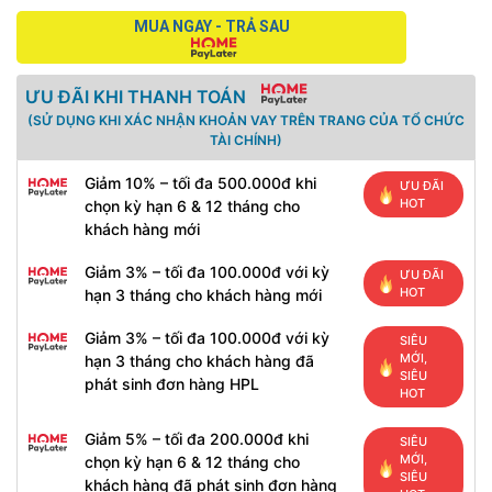
MUA NGAY - TRẢ SAU
ƯU ĐÃI KHI THANH TOÁN
(SỬ DỤNG KHI XÁC NHẬN KHOẢN VAY TRÊN TRANG CỦA TỔ CHỨC
TÀI CHÍNH)
Giảm 10% – tối đa 500.000đ khi
ƯU ĐÃI
HOT
chọn kỳ hạn 6 & 12 tháng cho
khách hàng mới
Giảm 3% – tối đa 100.000đ với kỳ
ƯU ĐÃI
HOT
hạn 3 tháng cho khách hàng mới
Giảm 3% – tối đa 100.000đ với kỳ
SIÊU
MỚI,
hạn 3 tháng cho khách hàng đã
SIÊU
phát sinh đơn hàng HPL
HOT
Giảm 5% – tối đa 200.000đ khi
SIÊU
MỚI,
chọn kỳ hạn 6 & 12 tháng cho
SIÊU
khách hàng đã phát sinh đơn hàng