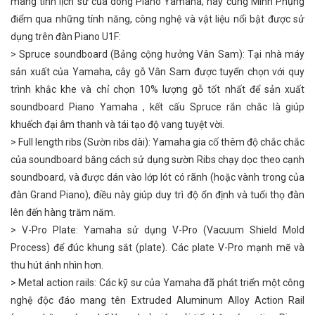
mang tính lịch sử của dòng Piano Yamaha, hãy cùng Minh Phụng
điểm qua những tính năng, công nghệ và vật liệu nổi bật được sử
dụng trên đàn Piano U1F:
> Spruce soundboard (Bảng cộng hưởng Vân Sam): Tại nhà máy
sản xuất của Yamaha, cây gỗ Vân Sam được tuyển chọn với quy
trình khắc khe và chỉ chọn 10% lượng gỗ tốt nhất để sản xuất
soundboard Piano Yamaha , kết cấu Spruce rắn chắc là giúp
khuếch đại âm thanh và tái tạo độ vang tuyệt vời.
> Full length ribs (Sườn ribs dài): Yamaha gia cố thêm độ chắc chắc
của soundboard bằng cách sử dụng sườn Ribs chạy dọc theo cạnh
soundboard, và được dán vào lớp lót có rãnh (hoặc vành trong của
đàn Grand Piano), điều này giúp duy trì độ ổn định và tuổi thọ đàn
lên đến hàng trăm năm.
> V-Pro Plate: Yamaha sử dụng V-Pro (Vacuum Shield Mold
Process) để đúc khung sắt (plate). Các plate V-Pro mạnh mẽ và
thu hút ánh nhìn hơn.
> Metal action rails: Các kỹ sư của Yamaha đã phát triển một công
nghệ độc đáo mang tên Extruded Aluminum Alloy Action Rail