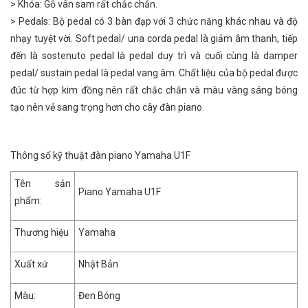
> Khóa: Gỗ vân sam rất chắc chắn.
> Pedals: Bộ pedal có 3 bàn đạp với 3 chức năng khác nhau và độ
nhạy tuyệt vời. Soft pedal/ una corda pedal là giảm âm thanh, tiếp
đến là sostenuto pedal là pedal duy trì và cuối cùng là damper
pedal/ sustain pedal là pedal vang âm. Chất liệu của bộ pedal được
đúc từ hợp kim đồng nên rất chắc chắn và màu vàng sáng bóng
tạo nên vẻ sang trọng hơn cho cây đàn piano.
Thông số kỹ thuật đàn piano Yamaha U1F
Tên sản
Piano Yamaha U1F
phẩm:
Thương hiệu
Yamaha
Xuất xứ
Nhật Bản
Màu:
Đen Bóng