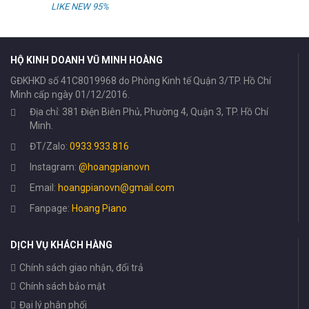
HỘ KINH DOANH VŨ MINH HOÀNG
GĐKHKD số 41C8019968 do Phòng Kinh tế Quận 3/TP. Hồ Chí
Minh cấp ngày 01/12/2016.
Địa chỉ: 381 Điện Biên Phủ, Phường 4, Quận 3, TP. Hồ Chí
Minh.
ĐT/Zalo:
0933.933.816
Instagram:
@hoangpianovn
Email:
hoangpianovn@gmail.com
Fanpage:
Hoang Piano
DỊCH VỤ KHÁCH HÀNG
Chính sách giao nhận, đổi trả
Chính sách bảo mật
Đại lý phân phối