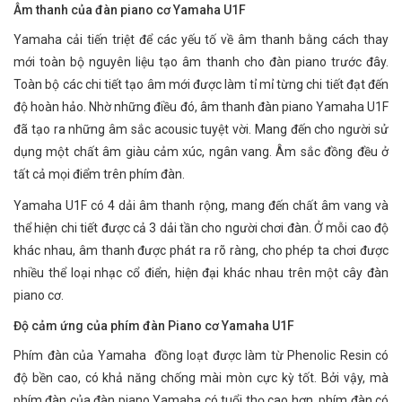
Âm thanh của đàn piano cơ Yamaha U1F
Yamaha cải tiến triệt để các yếu tố về âm thanh bằng cách thay
mới toàn bộ nguyên liệu tạo âm thanh cho đàn piano trước đây.
Toàn bộ các chi tiết tạo âm mới được làm tỉ mỉ từng chi tiết đạt đến
độ hoàn hảo. Nhờ những điều đó, âm thanh đàn piano Yamaha U1F
đã tạo ra những âm sắc acousic tuyệt vời. Mang đến cho người sử
dụng một chất âm giàu cảm xúc, ngân vang. Âm sắc đồng đều ở
tất cả mọi điểm trên phím đàn.
Yamaha U1F có 4 dải âm thanh rộng, mang đến chất âm vang và
thể hiện chi tiết được cả 3 dải tần cho người chơi đàn. Ở mỗi cao độ
khác nhau, âm thanh được phát ra rõ ràng, cho phép ta chơi được
nhiều thể loại nhạc cổ điển, hiện đại khác nhau trên một cây đàn
piano cơ.
Độ cảm ứng của phím đàn Piano cơ Yamaha U1F
Phím đàn của Yamaha đồng loạt được làm từ Phenolic Resin có
độ bền cao, có khả năng chống mài mòn cực kỳ tốt. Bởi vậy, mà
phím đàn của đàn piano Yamaha có tuổi thọ cao hơn, phím đàn có