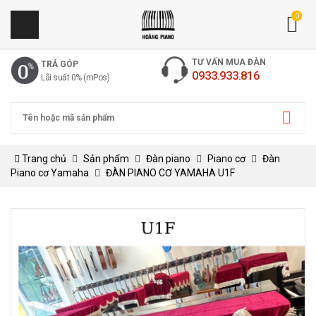
0
TƯ VẤN MUA ĐÀN
TRẢ GÓP
0933.933.816
Lãi suất 0% (mPos)
Trang chủ
Sản phẩm
Đàn piano
Piano cơ
Đàn
Piano cơ Yamaha
ĐÀN PIANO CƠ YAMAHA U1F