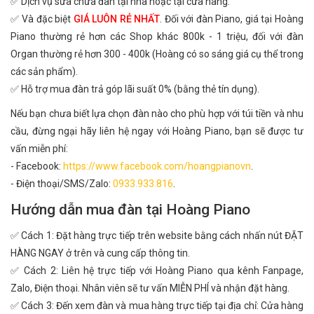
✅ Dịch vụ sửa chữa đàn tại nhà hoặc tại cửa hàng.
✅ Và đặc biệt
GIÁ LUÔN RẺ NHẤT
. Đối với đàn Piano, giá tại Hoàng
Piano thường rẻ hơn các Shop khác 800k - 1 triệu, đối với đàn
Organ thường rẻ hơn 300 - 400k (Hoàng có so sáng giá cụ thể trong
các sản phẩm).
✅ Hỗ trợ mua đàn trả góp lãi suất 0% (bằng thẻ tín dụng).
Nếu bạn chưa biết lựa chọn đàn nào cho phù hợp với túi tiền và nhu
cầu, đừng ngại hãy liên hệ ngay với Hoàng Piano, bạn sẽ được tư
vấn miễn phí:
- Facebook:
https://www.facebook.com/hoangpianovn
.
- Điện thoại/SMS/Zalo:
0933.933.816
.
Hướng dẫn mua đàn tại Hoàng Piano
✅ Cách 1: Đặt hàng trực tiếp trên website bằng cách nhấn nút ĐẶT
HÀNG NGAY ở trên và cung cấp thông tin.
✅ Cách 2: Liên hệ trực tiếp với Hoàng Piano qua kênh Fanpage,
Zalo, Điện thoại. Nhân viên sẽ tư vấn MIỄN PHÍ và nhận đặt hàng.
✅ Cách 3: Đến xem đàn và mua hàng trực tiếp tại địa chỉ: Cửa hàng