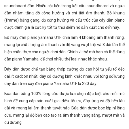
soundboard đàn. Nhiều cải tiến trong kết cấu soundboard và ngựa
đàn nhằm tăng độ cộng hưởng và chi tiết âm thanh. Bộ khung
(frame) bằng gang, độ cộng hưởng và cấu trúc của cây đàn piano
được đánh giá là cực kỳ tốt từ thời điểm nó sản xuất cho đến nay.
Bộ mày đàn piano yamaha U1F chia làm 4 khoang âm thanh rộng,
mang lại chất lượng âm thanh với độ vang vượt trội và 3 dải tần thể
hiện chân thực cho người chơi đàn. Chính vì thế mà bạn có thể dùng
đàn piano Yamaha để chơi nhiều thể loại nhạc khác nhau.
Dây đàn được chế tạo bằng thép cường độ cao hội tụ yếu tố dẻo
dai, ít cacbon nhất, dây có đường kính khác nhau với tổng số lượng
dây đàn trên cây đàn piano Yamaha U1F là 220 dây.
Búa đàn bằng 100% lông cừu được lựa chọn đặc biệt cho mỗi mô
hình để cung cấp sản xuất giai điệu tối ưu, đáp ứng và độ bền lâu
dài và mang lại âm thanh tuyệt hảo. Búa đàn được bọc lớp nỉ lông
cừu, mang lại độ bền cao tạo ra âm thanh vang sáng, mượt mà và
du dương.