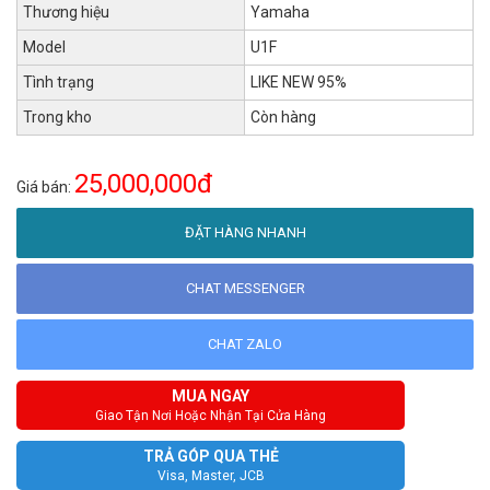
Thương hiệu
Yamaha
Model
U1F
Tình trạng
LIKE NEW 95%
Trong kho
Còn hàng
25,000,000đ
Giá bán:
ĐẶT HÀNG NHANH
CHAT MESSENGER
CHAT ZALO
MUA NGAY
Giao Tận Nơi Hoặc Nhận Tại Cửa Hàng
TRẢ GÓP QUA THẺ
Visa, Master, JCB