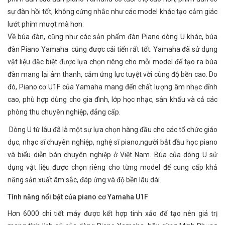
sự đàn hồi tốt, không cứng nhắc như các model khác tạo cảm giác
lướt phím mượt mà hơn.
Về búa đàn, cũng như các sản phẩm đàn Piano dòng U khác, búa
đàn Piano Yamaha cũng được cải tiến rất tốt. Yamaha đã sử dụng
vật liệu đặc biệt được lựa chọn riêng cho mỗi model để tạo ra búa
đàn mang lại âm thanh, cảm ứng lực tuyệt vời cùng độ bền cao. Do
đó, Piano cơ U1F của Yamaha mang đến chất lượng âm nhạc đỉnh
cao, phù hợp dùng cho gia đình, lớp học nhạc, sân khấu và cả các
phòng thu chuyên nghiệp, đẳng cấp.
Dòng U từ lâu đã là một sự lựa chọn hàng đầu cho các tổ chức giáo
dục, nhạc sĩ chuyên nghiệp, nghệ sĩ piano,người bắt đầu học piano
và biểu diễn bán chuyên nghiệp ở Việt Nam. Búa của dòng U sử
dụng vật liệu được chọn riêng cho từng model để cung cấp khả
năng sản xuất âm sắc, đáp ứng và độ bền lâu dài.
Tính năng nổi bật của piano cơ Yamaha U1F
Hơn 6000 chi tiết máy được kết hợp tinh xảo để tạo nên giá trị