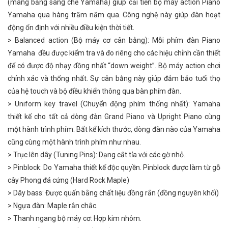
(mang bằng sáng chế Yamaha) giúp cải tiến bộ máy action Piano
Yamaha qua hàng trăm năm qua. Công nghệ này giúp đàn hoạt
động ổn định với nhiều điều kiện thời tiết.
> Balanced action (Bộ máy cơ cân bằng): Mỗi phím đàn Piano
Yamaha đều được kiểm tra và đo riêng cho các hiệu chỉnh cần thiết
để có được độ nhạy đồng nhất “down weight”. Bộ máy action chơi
chính xác và thống nhất. Sự cân bằng này giúp đảm bảo tuổi thọ
của hệ touch và bộ điều khiển thông qua bàn phím đàn.
> Uniform key travel (Chuyển động phím thống nhất): Yamaha
thiết kế cho tất cả dòng đàn Grand Piano và Upright Piano cùng
một hành trình phím. Bất kể kích thước, dòng đàn nào của Yamaha
cũng cùng một hành trình phím như nhau.
> Trục lên dây (Tuning Pins): Dạng cắt tỉa với các gờ nhỏ.
> Pinblock: Do Yamaha thiết kế độc quyền. Pinblock được làm từ gỗ
cây Phong đá cứng (Hard Rock Maple)
> Dây bass: Được quấn bằng chất liệu đồng rắn (đồng nguyên khối)
> Ngựa đàn: Maple rắn chắc.
> Thanh ngang bộ máy cơ: Hợp kim nhôm.