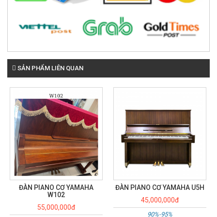
SẢN PHẨM LIÊN QUAN
ĐÀN PIANO CƠ YAMAHA U5H
Đàn Piano cơ Yamaha U3E
45,000,000đ
25,000,000đ
90%-95%
Hàng mới 90-95%