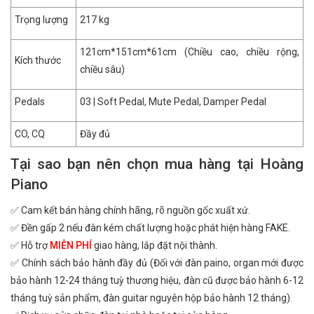
Trọng lượng
217 kg
121cm*151cm*61cm (Chiều cao, chiều rộng,
Kích thước
chiều sâu)
Pedals
03 | Soft Pedal, Mute Pedal, Damper Pedal
CO, CQ
Đầy đủ
Tại sao bạn nên chọn mua hàng tại Hoàng
Piano
✅ Cam kết bán hàng chính hãng, rõ nguồn gốc xuất xứ.
✅ Đền gấp 2 nếu đàn kém chất lượng hoặc phát hiện hàng FAKE.
✅ Hỗ trợ
MIỄN PHÍ
giao hàng, lắp đặt nội thành.
✅ Chính sách bảo hành đầy đủ (Đối với đàn paino, organ mới được
bảo hành 12-24 tháng tuỳ thương hiệu, đàn cũ được bảo hành 6-12
tháng tuỳ sản phẩm, đàn guitar nguyên hộp bảo hành 12 tháng).