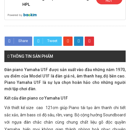
HOT
HPL
Powered by
Share
Tweet
THÔNG TIN SẢN PHẨM
Đàn piano Yamaha U1F được sản xuất vào đầu những năm 1970,
ưu điểm của Model U1F là đàn giá rẻ, âm thanh hay, độ bền cao.
Piano Yamaha U1F là sự lựa chọn hoàn hảo cho những người
mới tập chơi đàn.
Kết cấu đàn piano cơ Yamaha U1F
Với thiết kế size cao 121cm giúp Piano tái tạo âm thanh chi tiết
sắc xảo, âm bass có độ sâu, rền, vang. Bộ cộng hưởng Soundboard
với ngựa đàn chắc chắn cùng chung chất liệu gỗ độc quyền
Yamaha, biến mọi không gian thành phòng hoà nhạc chuyên