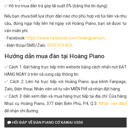
✅ Hỗ trợ mua đàn trả góp lãi suất 0% (bằng thẻ tín dụng).
Nếu bạn chưa biết lựa chọn đàn nào cho phù hợp với túi tiền và nhu
cầu, đừng ngại hãy liên hệ ngay với Hoàng Piano, bạn sẽ được tư
vấn miễn phí:
- Facebook:
https://www.facebook.com/hoangpianovn
.
- Điện thoại/SMS/Zalo:
0933.933.816
.
Hướng dẫn mua đàn tại Hoàng Piano
✅ Cách 1: Đặt hàng trực tiếp trên website bằng cách nhấn nút ĐẶT
HÀNG NGAY ở trên và cung cấp thông tin.
✅ Cách 2: Liên hệ trực tiếp với Hoàng Piano qua kênh Fanpage,
Zalo, Điện thoại. Nhân viên sẽ tư vấn MIỄN PHÍ và nhận đặt hàng.
✅ Cách 3: Đến xem đàn và mua hàng trực tiếp tại địa chỉ: Cửa hàng
Nhạc cụ Hoàng Piano, 377 Điện Biên Phủ, P.4, Q.3.
[Nhấn vào đây]
để nhận chỉ đường.
HỎI ĐÁP VỀ ĐÀN PIANO CƠ KAWAI US50