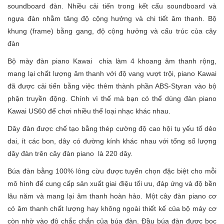
soundboard đàn. Nhiều cải tiến trong kết cấu soundboard và
ngựa đàn nhằm tăng độ cộng hưởng và chi tiết âm thanh. Bộ
khung (frame) bằng gang, độ cộng hưởng và cấu trúc của cây
đàn
Bộ mày đàn piano Kawai chia làm 4 khoang âm thanh rộng,
mang lại chất lượng âm thanh với độ vang vượt trội, piano Kawai
đã được cải tiến bằng việc thêm thành phần ABS-Styran vào bộ
phận truyền động. Chính vì thế mà bạn có thể dùng đàn piano
Kawai US60 để chơi nhiều thể loại nhạc khác nhau.
Dây đàn được chế tạo bằng thép cường độ cao hội tụ yếu tố dẻo
dai, ít các bon, dây có đường kính khác nhau với tổng số lượng
dây đàn trên cây đàn piano là 220 dây.
Búa đàn bằng 100% lông cừu được tuyển chọn đặc biệt cho mỗi
mô hình để cung cấp sản xuất giai điệu tối ưu, đáp ứng và độ bền
lâu năm và mang lại âm thanh hoàn hảo. Một cây đàn piano cơ
có âm thanh chất lượng hay không ngoài thiết kế của bộ máy cơ
còn nhờ vào độ chắc chắn của búa đàn. Đầu búa đàn được bọc