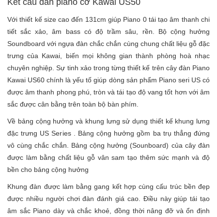
Kết cấu đàn piano cơ Kawai US50
Với thiết kế size cao đến 131cm giúp Piano 0 tái tạo âm thanh chi
tiết sắc xảo, âm bass có độ trầm sâu, rền. Bộ cộng hưởng
Soundboard với ngựa đàn chắc chắn cùng chung chất liệu gỗ đặc
trưng của Kawai, biến mọi không gian thành phòng hoà nhạc
chuyên nghiệp. Sự tinh xảo trong từng thiết kế trên cây đàn Piano
Kawai US60 chính là yếu tố giúp dòng sản phẩm Piano seri US có
được âm thanh phong phú, tròn và tái tạo độ vang tốt hơn với âm
sắc được cân bằng trên toàn bộ bàn phím.
Về bảng cộng hưởng và khung lưng sử dụng thiết kế khung lưng
đặc trưng US Series . Bảng cộng hưởng gồm ba trụ thẳng đứng
vô cùng chắc chắn. Bảng cộng hưởng (Sounboard) của cây đàn
được làm bằng chất liệu gỗ vân sam tạo thêm sức mạnh và độ
bền cho bảng cộng hưởng
Khung đàn được làm bằng gang kết hợp cùng cấu trúc bền đẹp
được nhiều người chơi đàn đánh giá cao. Điều này giúp tái tạo
âm sắc Piano dày và chắc khoẻ, đồng thời nâng đỡ và ổn định