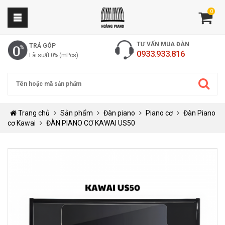
0
TƯ VẤN MUA ĐÀN
TRẢ GÓP
0933.933.816
Lãi suất 0% (mPos)
Trang chủ
Sản phẩm
Đàn piano
Piano cơ
Đàn Piano
cơ Kawai
ĐÀN PIANO CƠ KAWAI US50