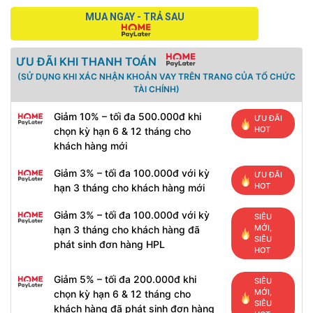
MUA NGAY - TRẢ SAU
ƯU ĐÃI KHI THANH TOÁN
(SỬ DỤNG KHI XÁC NHẬN KHOẢN VAY TRÊN TRANG CỦA TỔ CHỨC
TÀI CHÍNH)
Giảm 10% – tối đa 500.000đ khi
ƯU ĐÃI
HOT
chọn kỳ hạn 6 & 12 tháng cho
khách hàng mới
Giảm 3% – tối đa 100.000đ với kỳ
ƯU ĐÃI
HOT
hạn 3 tháng cho khách hàng mới
Giảm 3% – tối đa 100.000đ với kỳ
SIÊU
MỚI,
hạn 3 tháng cho khách hàng đã
SIÊU
phát sinh đơn hàng HPL
HOT
Giảm 5% – tối đa 200.000đ khi
SIÊU
MỚI,
chọn kỳ hạn 6 & 12 tháng cho
SIÊU
khách hàng đã phát sinh đơn hàng