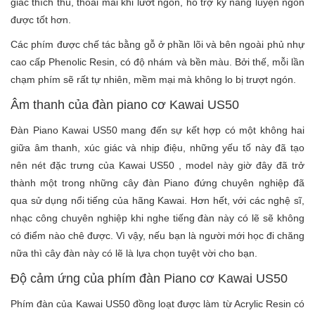
giác thích thú, thoải mái khi lướt ngón, hỗ trợ kỹ năng luyện ngón
được tốt hơn.
Các phím được chế tác bằng gỗ ở phần lõi và bên ngoài phủ nhự
cao cấp Phenolic Resin, có độ nhám và bền màu. Bởi thế, mỗi lần
chạm phím sẽ rất tự nhiên, mềm mại mà không lo bị trượt ngón.
Âm thanh của đàn piano cơ Kawai US50
Đàn Piano Kawai US50 mang đến sự kết hợp có một không hai
giữa âm thanh, xúc giác và nhịp điệu, những yếu tố này đã tạo
nên nét đặc trưng của Kawai US50 , model này giờ đây đã trở
thành một trong những cây đàn Piano đứng chuyên nghiệp đã
qua sử dụng nổi tiếng của hãng Kawai. Hơn hết, với các nghệ sĩ,
nhạc công chuyên nghiệp khi nghe tiếng đàn này có lẽ sẽ không
có điểm nào chê được. Vì vậy, nếu bạn là người mới học đi chăng
nữa thì cây đàn này có lẽ là lựa chọn tuyệt vời cho bạn.
Độ cảm ứng của phím đàn Piano cơ Kawai US50
Phím đàn của Kawai US50 đồng loạt được làm từ Acrylic Resin có