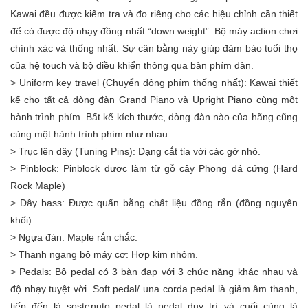
Kawai đều được kiểm tra và đo riêng cho các hiệu chỉnh cần thiết
để có được độ nhạy đồng nhất “down weight”. Bộ máy action chơi
chính xác và thống nhất. Sự cân bằng này giúp đảm bảo tuổi thọ
của hệ touch và bộ điều khiển thông qua bàn phím đàn.
> Uniform key travel (Chuyển động phím thống nhất): Kawai thiết
kế cho tất cả dòng đàn Grand Piano và Upright Piano cùng một
hành trình phím. Bất kể kích thước, dòng đàn nào của hãng cũng
cùng một hành trình phím như nhau.
> Trục lên dây (Tuning Pins): Dạng cắt tỉa với các gờ nhỏ.
> Pinblock: Pinblock được làm từ gỗ cây Phong đá cứng (Hard
Rock Maple)
> Dây bass: Được quấn bằng chất liệu đồng rắn (đồng nguyên
khối)
> Ngựa đàn: Maple rắn chắc.
> Thanh ngang bộ máy cơ: Hợp kim nhôm.
> Pedals: Bộ pedal có 3 bàn đạp với 3 chức năng khác nhau và
độ nhạy tuyệt vời. Soft pedal/ una corda pedal là giảm âm thanh,
tiếp đến là sostenuto pedal là pedal duy trì và cuối cùng là