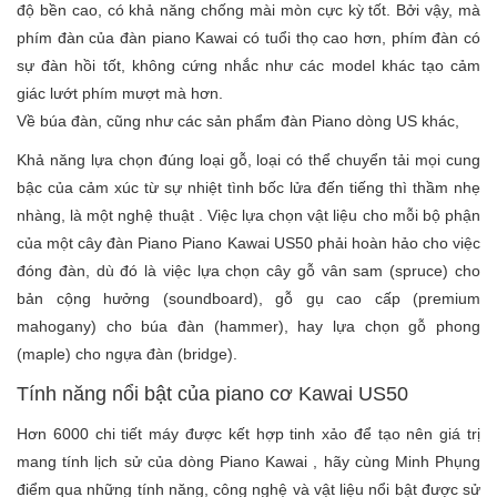
độ bền cao, có khả năng chống mài mòn cực kỳ tốt. Bởi vậy, mà
phím đàn của đàn piano Kawai có tuổi thọ cao hơn, phím đàn có
sự đàn hồi tốt, không cứng nhắc như các model khác tạo cảm
giác lướt phím mượt mà hơn.
Về búa đàn, cũng như các sản phẩm đàn Piano dòng US khác,
Khả năng lựa chọn đúng loại gỗ, loại có thể chuyển tải mọi cung
bậc của cảm xúc từ sự nhiệt tình bốc lửa đến tiếng thì thầm nhẹ
nhàng, là một nghệ thuật . Việc lựa chọn vật liệu cho mỗi bộ phận
của một cây đàn Piano Piano Kawai US50 phải hoàn hảo cho việc
đóng đàn, dù đó là việc lựa chọn cây gỗ vân sam (spruce) cho
bản cộng hưởng (soundboard), gỗ gụ cao cấp (premium
mahogany) cho búa đàn (hammer), hay lựa chọn gỗ phong
(maple) cho ngựa đàn (bridge).
Tính năng nổi bật của piano cơ Kawai US50
Hơn 6000 chi tiết máy được kết hợp tinh xảo để tạo nên giá trị
mang tính lịch sử của dòng Piano Kawai , hãy cùng Minh Phụng
điểm qua những tính năng, công nghệ và vật liệu nổi bật được sử