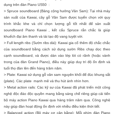
dụng trên đàn Piano US50 :
> Spruce soundboard (Bảng cộng hưởng Vân Sam): Tại nhà máy
sản xuất của Kawai, cây gỗ Vân Sam được tuyển chọn với quy
trình khắc khe và chỉ chọn lượng gỗ tốt nhất để sản xuất
soundboard Piano Kawai , kết cấu Spruce rắn chắc là giúp
khuếch đại âm thanh và tái tạo độ vang tuyệt vời.
> Full length ribs (Sườn ribs dài): Kawai gia cố thêm độ chắc chắc
của soundboard bằng cách sử dụng sườn Ribs chạy dọc theo
cạnh soundboard, và được dán vào lớp lót có rãnh (hoặc vành
trong của đàn Grand Piano), điều này giúp duy trì độ ổn định và
tuổi thọ đàn lên đến hàng trăm năm.
> Plate: Kawai sử dụng gỗ vân sam nguyên khối để đúc khung sắt
(plate). Các plate mạnh mẽ và thu hút ánh nhìn hơn.
> Metal action rails: Các kỹ sư của Kawai đã phát triển một công
nghệ độc đáo độc quyền mang bằng sáng chế riêng giúp cải tiến
bộ máy action Piano Kawai qua hàng trăm năm qua. Công nghệ
này giúp đàn hoạt động ổn định với nhiều điều kiện thời tiết.
> Balanced action (Bộ máy cơ cân bằng): Mỗi phím đàn Piano