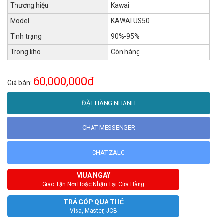
Thương hiệu
Kawai
Model
KAWAI US50
Tình trạng
90%-95%
Trong kho
Còn hàng
60,000,000đ
Giá bán:
ĐẶT HÀNG NHANH
CHAT MESSENGER
CHAT ZALO
MUA NGAY
Giao Tận Nơi Hoặc Nhận Tại Cửa Hàng
TRẢ GÓP QUA THẺ
Visa, Master, JCB