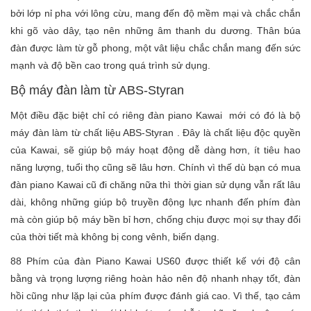
bởi lớp nỉ pha với lông cừu, mang đến độ mềm mại và chắc chắn
khi gõ vào dây, tạo nên những âm thanh du dương. Thân búa
đàn được làm từ gỗ phong, một vât liệu chắc chắn mang đến sức
mạnh và độ bền cao trong quá trình sử dụng.
Bộ máy đàn làm từ ABS-Styran
Một điều đặc biệt chỉ có riêng đàn piano Kawai mới có đó là bộ
máy đàn làm từ chất liệu ABS-Styran . Đây là chất liệu độc quyền
của Kawai, sẽ giúp bộ máy hoạt động dễ dàng hơn, ít tiêu hao
năng lượng, tuổi thọ cũng sẽ lâu hơn. Chính vì thế dù bạn có mua
đàn piano Kawai cũ đi chăng nữa thì thời gian sử dụng vẫn rất lâu
dài, không những giúp bộ truyền động lực nhanh đến phím đàn
mà còn giúp bộ máy bền bỉ hơn, chống chịu được mọi sự thay đổi
của thời tiết mà không bị cong vênh, biến dạng.
88 Phím của đàn Piano Kawai US60 được thiết kế với độ cân
bằng và trọng lượng riêng hoàn hảo nên độ nhanh nhạy tốt, đàn
hồi cũng như lặp lại của phím được đánh giá cao. Vì thế, tạo cảm