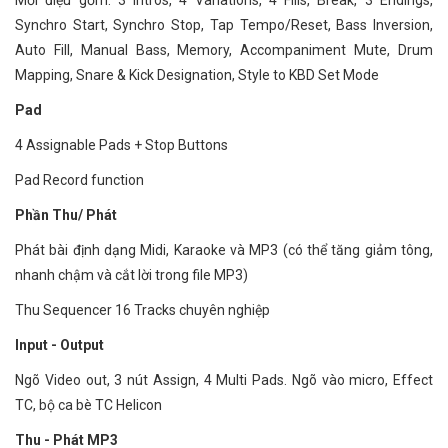
Mỗi điệu gồm: 3 Intros, 4 Variations, 4 Fills, Break, 3 Endings,
Synchro Start, Synchro Stop, Tap Tempo/Reset, Bass Inversion,
Auto Fill, Manual Bass, Memory, Accompaniment Mute, Drum
Mapping, Snare & Kick Designation, Style to KBD Set Mode
Pad
4 Assignable Pads + Stop Buttons
Pad Record function
Phần Thu/ Phát
Phát bài định dạng Midi, Karaoke và MP3 (có thể tăng giảm tông,
nhanh chậm và cắt lời trong file MP3)
Thu Sequencer 16 Tracks chuyên nghiệp
Input - Output
Ngõ Video out, 3 nút Assign, 4 Multi Pads. Ngõ vào micro, Effect
TC, bộ ca bè TC Helicon
Thu - Phát MP3