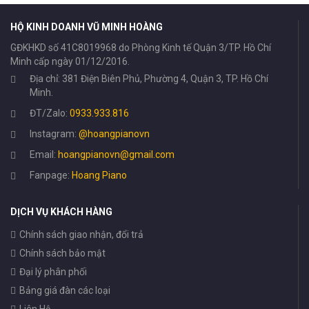
HỘ KINH DOANH VŨ MINH HOÀNG
GĐKHKD số 41C8019968 do Phòng Kinh tế Quận 3/TP. Hồ Chí
Minh cấp ngày 01/12/2016.
Địa chỉ: 381 Điện Biên Phủ, Phường 4, Quận 3, TP. Hồ Chí
Minh.
ĐT/Zalo:
0933.933.816
Instagram:
@hoangpianovn
Email:
hoangpianovn@gmail.com
Fanpage:
Hoang Piano
DỊCH VỤ KHÁCH HÀNG
Chính sách giao nhận, đổi trả
Chính sách bảo mật
Đại lý phân phối
Bảng giá đàn các loại