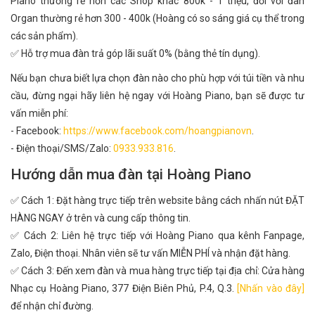
Piano thường rẻ hơn các Shop khác 800k - 1 triệu, đối với đàn
Organ thường rẻ hơn 300 - 400k (Hoàng có so sáng giá cụ thể trong
các sản phẩm).
✅ Hỗ trợ mua đàn trả góp lãi suất 0% (bằng thẻ tín dụng).
Nếu bạn chưa biết lựa chọn đàn nào cho phù hợp với túi tiền và nhu
cầu, đừng ngại hãy liên hệ ngay với Hoàng Piano, bạn sẽ được tư
vấn miễn phí:
- Facebook:
https://www.facebook.com/hoangpianovn
.
- Điện thoại/SMS/Zalo:
0933.933.816
.
Hướng dẫn mua đàn tại Hoàng Piano
✅ Cách 1: Đặt hàng trực tiếp trên website bằng cách nhấn nút ĐẶT
HÀNG NGAY ở trên và cung cấp thông tin.
✅ Cách 2: Liên hệ trực tiếp với Hoàng Piano qua kênh Fanpage,
Zalo, Điện thoại. Nhân viên sẽ tư vấn MIỄN PHÍ và nhận đặt hàng.
✅ Cách 3: Đến xem đàn và mua hàng trực tiếp tại địa chỉ: Cửa hàng
Nhạc cụ Hoàng Piano, 377 Điện Biên Phủ, P.4, Q.3.
[Nhấn vào đây]
để nhận chỉ đường.