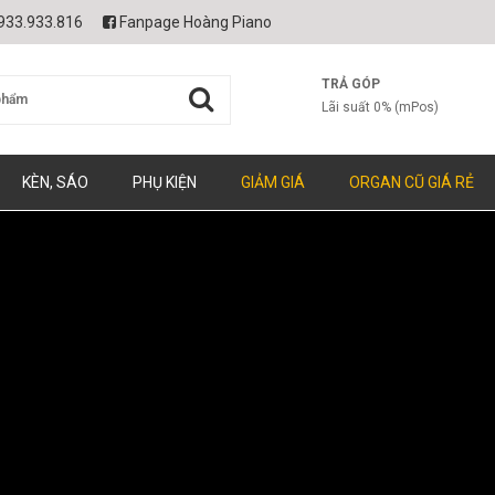
933.933.816
Fanpage Hoàng Piano
TRẢ GÓP
Lãi suất 0% (mPos)
KÈN, SÁO
PHỤ KIỆN
GIẢM GIÁ
ORGAN CŨ GIÁ RẺ