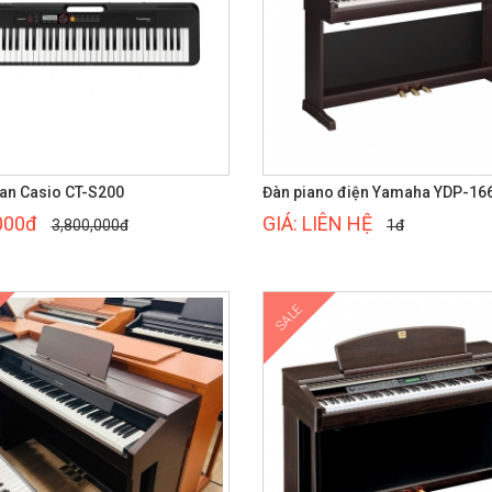
an Casio CT-S200
Đàn piano điện Yamaha YDP-16
000đ
GIÁ: LIÊN HỆ
3,800,000đ
1đ
SALE