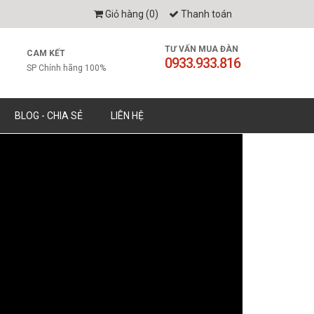
Giỏ hàng (
0
)
Thanh toán
TƯ VẤN MUA ĐÀN
CAM KẾT
0933.933.816
SP Chính hãng 100%
BLOG - CHIA SẺ
LIÊN HỆ