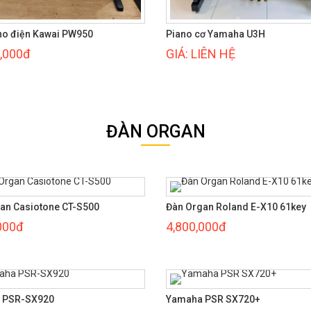
no điện Kawai PW950
Piano cơ Yamaha U3H
,000đ
GIÁ: LIÊN HỆ
ĐÀN ORGAN
an Casiotone CT-S500
Đàn Organ Roland E-X10 61key
000đ
4,800,000đ
 PSR-SX920
Yamaha PSR SX720+