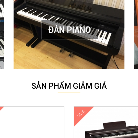
Sản phẩm chính hãng ✅ bảo trì trọn đời ✅ đền gấp 2 nếu đàn kém chất l
SẢN PHẨM GIẢM GIÁ
SALE