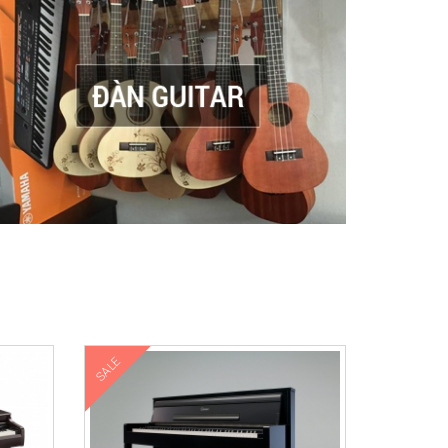
ượng.
SALE