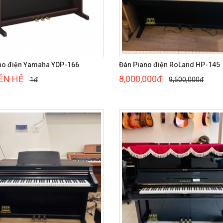
no điện Yamaha YDP-166
Đàn Piano điện RoLand HP-145
IÊN HỆ
8,000,000đ
1đ
9,500,000đ