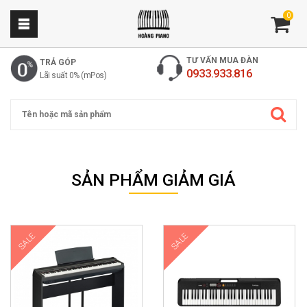
0
TƯ VẤN MUA ĐÀN
TRẢ GÓP
0933.933.816
Lãi suất 0% (mPos)
Cửa hàng nhạc cụ Hoàng Piano
Cung cấp các sản phẩm đàn piano, đàn organ giá rẻ nhất thị trường. ✅
SẢN PHẨM GIẢM GIÁ
Sản phẩm chính hãng ✅ bảo trì trọn đời ✅ đền gấp 2 nếu đàn kém chất
lượng.
SALE
SALE